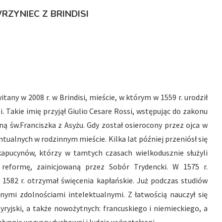
ZYNIEC Z BRINDISI
any w 2008 r. w Brindisi, mieście, w którym w 1559 r. urodził
i. Takie imię przyjął Giulio Cesare Rossi, wstępując do zakonu
ą św.Franciszka z Asyżu. Gdy został osierocony przez ojca w
tualnych w rodzinnym mieście. Kilka lat później przeniósł się
apucynów, którzy w tamtych czasach wielkodusznie służyli
reformę, zainicjowaną przez Sobór Trydencki. W 1575 r.
 1582 r. otrzymał święcenia kapłańskie. Już podczas studiów
ymi zdolnościami intelektualnymi. Z łatwością nauczył się
syryjski, a także nowożytnych: francuskiego i niemieckiego, a