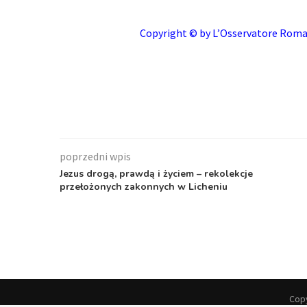
C
opyright © by
L’Osservatore Rom
poprzedni wpis
Jezus drogą, prawdą i życiem – rekolekcje
przełożonych zakonnych w Licheniu
Copy