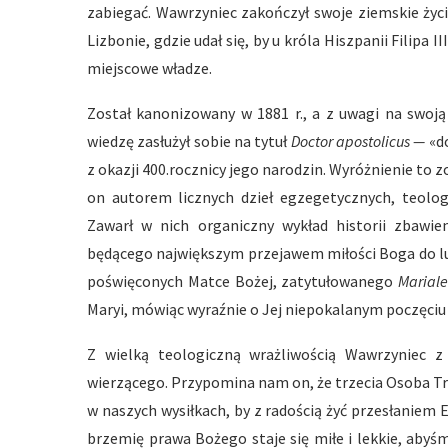
zabiegać. Wawrzyniec zakończył swoje ziemskie życ
Lizbonie, gdzie udał się, by u króla Hiszpanii Filipa
miejscowe władze.
Został kanonizowany w 1881 r., a z uwagi na swoją
wiedzę zasłużył sobie na tytuł
Doctor apostolicus —
«do
z okazji 400.rocznicy jego narodzin. Wyróżnienie to 
on autorem licznych dzieł egzegetycznych, teolog
Zawarł w nich organiczny wykład historii zbawi
będącego największym przejawem miłości Boga do lu
poświęconych Matce Bożej, zatytułowanego
Marial
Maryi, mówiąc wyraźnie o Jej niepokalanym poczęciu
Z wielką teologiczną wrażliwością Wawrzyniec z 
wierzącego. Przypomina nam on, że trzecia Osoba T
w naszych wysiłkach, by z radością żyć przesłaniem 
brzemię prawa Bożego staje się miłe i lekkie, aby