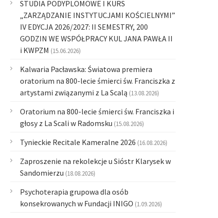
STUDIA PODYPLOMOWE I KURS
„ZARZĄDZANIE INSTYTUCJAMI KOŚCIELNYMI”
IV EDYCJA 2026/2027: II SEMESTRY, 200
GODZIN WE WSPÓŁPRACY KUL JANA PAWŁA II
i KWPZM
(15.06.2026)
Kalwaria Pacławska: Światowa premiera
oratorium na 800-lecie śmierci św. Franciszka z
artystami związanymi z La Scalą
(13.08.2026)
Oratorium na 800-lecie śmierci św. Franciszka i
głosy z La Scali w Radomsku
(15.08.2026)
Tynieckie Recitale Kameralne 2026
(16.08.2026)
Zaproszenie na rekolekcje u Sióstr Klarysek w
Sandomierzu
(18.08.2026)
Psychoterapia grupowa dla osób
konsekrowanych w Fundacji INIGO
(1.09.2026)