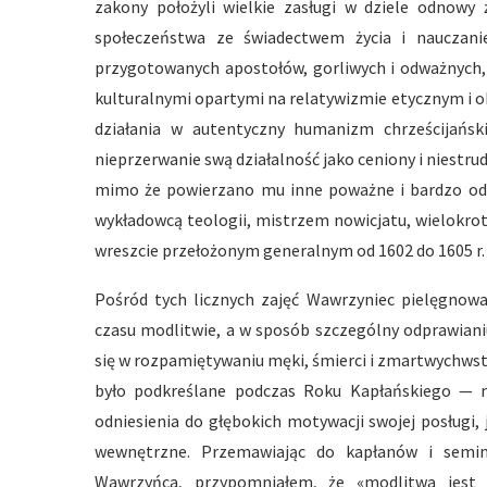
zakony położyli wielkie zasługi w dziele odnowy ż
społeczeństwa ze świadectwem życia i nauczani
przygotowanych apostołów, gorliwych i odważnych, 
kulturalnymi opartymi na relatywizmie etycznym i obo
działania w autentyczny humanizm chrześcijański
nieprzerwanie swą działalność jako ceniony i niestru
mimo że powierzano mu inne poważne i bardzo od
wykładowcą teologii, mistrzem nowicjatu, wielokro
wreszcie przełożonym generalnym od 1602 do 1605 r.
Pośród tych licznych zajęć Wawrzyniec pielęgnował
czasu modlitwie, a w sposób szczególny odprawiani
się w rozpamiętywaniu męki, śmierci i zmartwychwsta
było podkreślane podczas Roku Kapłańskiego — m
odniesienia do głębokich motywacji swojej posługi, 
wewnętrzne. Przemawiając do kapłanów i semin
Wawrzyńca, przypomniałem, że «modlitwa jest