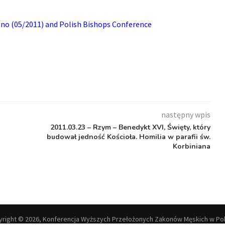
ano
(05/2011) and Polish Bishops Conference
następny wpis
2011.03.23 – Rzym – Benedykt XVI, Święty, który
budował jedność Kościoła. Homilia w parafii św.
Korbiniana
right © 2026, Konferencja Wyższych Przełożonych Zakonów Męskich w Po