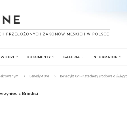
YCH PRZEŁOŻONYCH ZAKONÓW MĘSKICH W POLSCE
WIEDZI
DOKUMENTY
GALERIA
INFORMATOR
nsekrowanym
Benedykt XVI
Benedykt XVI - Katechezy środowe o święty
zyniec z Brindisi