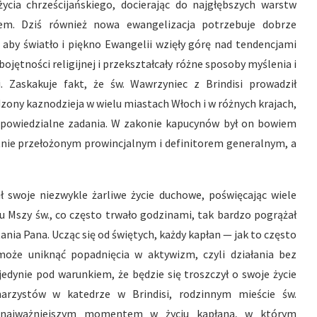
ycia chrześcijańskiego, docierając do najgłębszych warstw
em. Dziś również nowa ewangelizacja potrzebuje dobrze
aby światło i piękno Ewangelii wzięły górę nad tendencjami
jętności religijnej i przekształcały różne sposoby myślenia i
. Zaskakuje fakt, że św. Wawrzyniec z Brindisi prowadził
dzony kaznodzieja w wielu miastach Włoch i w różnych krajach,
powiedzialne zadania. W zakonie kapucynów był on bowiem
tnie przełożonym prowincjalnym i definitorem generalnym, a
 swoje niezwykle żarliwe życie duchowe, poświęcając wiele
u Mszy św., co często trwało godzinami, tak bardzo pogrążał
nia Pana. Ucząc się od świętych, każdy kapłan — jak to często
oże uniknąć popadnięcia w aktywizm, czyli działania bez
jedynie pod warunkiem, że będzie się troszczył o swoje życie
arzystów w katedrze w Brindisi, rodzinnym mieście św.
 najważniejszym momentem w życiu kapłana, w którym