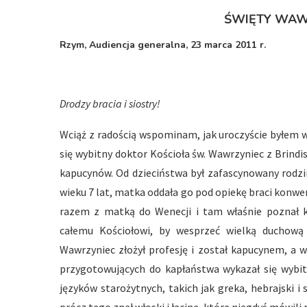
ŚWIĘTY WAWR
Rzym, Audiencja generalna, 23 marca 2011 r.
Drodzy bracia i siostry!
Wciąż z radością wspominam, jak uroczyście byłem wit
się wybitny doktor Kościoła św. Wawrzyniec z Brindis
kapucynów. Od dzieciństwa był zafascynowany rodzin
wieku 7 lat, matka oddała go pod opiekę braci konwen
razem z matką do Wenecji i tam właśnie poznał k
całemu Kościołowi, by wesprzeć wielką duchową 
Wawrzyniec złożył profesję i został kapucynem, a w
przygotowujących do kapłaństwa wykazał się wybitn
języków starożytnych, takich jak greka, hebrajski i 