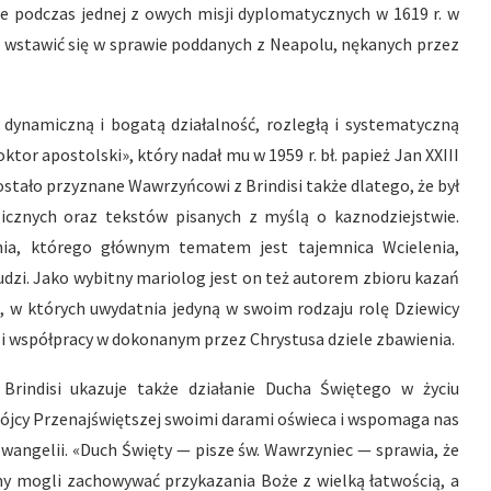
ie podczas jednej z owych misji dyplomatycznych w 1619 r. w
 III wstawić się w sprawie poddanych z Neapolu, nękanych przez
 dynamiczną i bogatą działalność, rozległą i systematyczną
ktor apostolski», który nadał mu w 1959 r. bł. papież Jan XXIII
zostało przyznane Wawrzyńcowi z Brindisi także dlatego, że był
icznych oraz tekstów pisanych z myślą o kaznodziejstwie.
enia, którego głównym tematem jest tajemnica Wcielenia,
dzi. Jako wybitny mariolog jest on też autorem zbioru kazań
e
, w których uwydatnia jedyną w swoim rodzaju rolę Dziewicy
 i współpracy w dokonanym przez Chrystusa dziele zbawienia.
Brindisi ukazuje także działanie Ducha Świętego w życiu
rójcy Przenajświętszej swoimi darami oświeca i wspomaga nas
Ewangelii. «Duch Święty — pisze św. Wawrzyniec — sprawia, że
śmy mogli zachowywać przykazania Boże z wielką łatwością, a