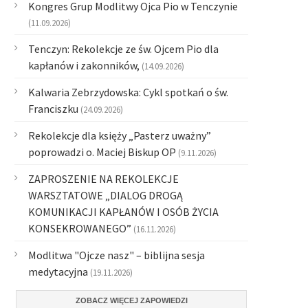
Kongres Grup Modlitwy Ojca Pio w Tenczynie
(11.09.2026)
Tenczyn: Rekolekcje ze św. Ojcem Pio dla
kapłanów i zakonników,
(14.09.2026)
Kalwaria Zebrzydowska: Cykl spotkań o św.
Franciszku
(24.09.2026)
Rekolekcje dla księży „Pasterz uważny”
poprowadzi o. Maciej Biskup OP
(9.11.2026)
ZAPROSZENIE NA REKOLEKCJE
WARSZTATOWE „DIALOG DROGĄ
KOMUNIKACJI KAPŁANÓW I OSÓB ŻYCIA
KONSEKROWANEGO”
(16.11.2026)
Modlitwa "Ojcze nasz" – biblijna sesja
medytacyjna
(19.11.2026)
ZOBACZ WIĘCEJ ZAPOWIEDZI