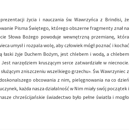
prezentacji życia i nauczania św. Wawrzyńca z Brindisi, że
umiłowanie Pisma Świętego, którego obszerne fragmenty znał na
yjęcie Słowa Bożego powoduje wewnętrzną przemianę, która
ieca umysł i rozpala wolę, aby człowiek mógł poznać i kochać
ą łaski żyje Duchem Bożym, jest chlebem i wodą, a chlebem
Jest narzędziem kruszącym serce zatwardziałe w niecnocie.
 służącym zniszczeniu wszelkiego grzechu». Św. Wawrzyniec z
z doskonalszego obcowania z nim, pielęgnowania na co dzień
 uczynek, każda nasza działalność w Nim miały swój początek i
 nasze chrześcijańskie świadectwo było pełne światła i mogło