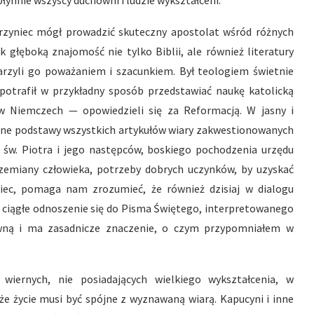
 płynnie wszyscy duchowni i ludzie wykształceni.
rzyniec mógł prowadzić skuteczny apostolat wśród różnych
k głęboką znajomość nie tylko Biblii, ale również literatury
arzyli go poważaniem i szacunkiem. Był teologiem świetnie
otrafił w przykładny sposób przedstawiać naukę katolicką
w Niemczech — opowiedzieli się za Reformacją. W jasny i
zne podstawy wszystkich artykułów wiary zakwestionowanych
 św. Piotra i jego następców, boskiego pochodzenia urzędu
rzemiany człowieka, potrzeby dobrych uczynków, by uzyskać
niec, pomaga nam zrozumieć, że również dzisiaj w dialogu
 ciągłe odnoszenie się do Pisma Świętego, interpretowanego
zowną i ma zasadnicze znaczenie, o czym przypomniałem w
wiernych, nie posiadających wielkiego wykształcenia, w
e życie musi być spójne z wyznawaną wiarą. Kapucyni i inne