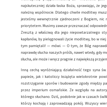
najskuteczniej działa łaska Boża, sprawiając, że j
należną wspólnocie. Dlatego chwile modlitwy musz
jesteśmy wewnętrznie zjednoczeni z Bogiem, nic
priorytetem. Musimy zawsze przeznaczać odpowiedni
Zresztą z właściwą dla jego niepowtarzalnego styl
kapłanów, by pielęgnowali życie modlitwy, bo w nie
tym pamiętali! — mówi. — O tym, że Bóg naprawdę 
naprawdę słucha naszych próśb, nawet wtedy, gdy modl
słucha, ale może i wręcz pragnie z największą przyje
Inną cechą wyróżniającą działalność tego syna św
papieże, jak i katoliccy książęta wielokrotnie po
rozstrzyganie sporów i budowanie zgody między pa
przez imperium osmańskie. Ze względu na autoryt
którego słuchano. Dziś, podobnie jak w czasach św.
którzy kochają i zaprowadzają pokój. Wszyscy wi