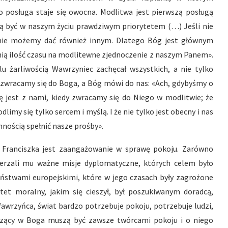
ego posługa staje się owocna. Modlitwa jest pierwszą posługą
ą być w naszym życiu prawdziwym priorytetem (…) Jeśli nie
 nie możemy dać również innym. Dlatego Bóg jest głównym
ą ilość czasu na modlitewne zjednoczenie z naszym Panem».
u żarliwością Wawrzyniec zachęcał wszystkich, a nie tylko
j zwracamy się do Boga, a Bóg mówi do nas: «Ach, gdybyśmy o
jest z nami, kiedy zwracamy się do Niego w modlitwie; że
imy się tylko sercem i myślą. I że nie tylko jest obecny i nas
mnością spełnić nasze prośby».
. Franciszka jest zaangażowanie w sprawę pokoju. Zarówno
wierzali mu ważne misje dyplomatyczne, których celem było
ństwami europejskimi, które w jego czasach były zagrożone
et moralny, jakim się cieszył, był poszukiwanym doradcą,
Wawrzyńca, świat bardzo potrzebuje pokoju, potrzebuje ludzi,
erzący w Boga muszą być zawsze twórcami pokoju i o niego