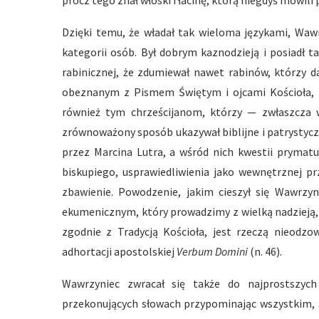
prócz tego znał włoski i łacinę, którą niegdyś mówili
Dzięki temu, że władał tak wieloma językami, Waw
kategorii osób. Był dobrym kaznodzieją i posiadł ta
rabinicznej, że zdumiewał nawet rabinów, którzy d
obeznanym z Pismem Świętym i ojcami Kościoła, p
również tym chrześcijanom, którzy — zwłaszcza 
zrównoważony sposób ukazywał biblijne i patrystyc
przez Marcina Lutra, a wśród nich kwestii prymatu
biskupiego, usprawiedliwienia jako wewnętrznej p
zbawienie. Powodzenie, jakim cieszył się Wawrzy
ekumenicznym, który prowadzimy z wielką nadzieją,
zgodnie z Tradycją Kościoła, jest rzeczą nieod
adhortacji apostolskiej
Verbum Domini
(n. 46).
Wawrzyniec zwracał się także do najprostszych 
przekonujących słowach przypominając wszystkim, ż