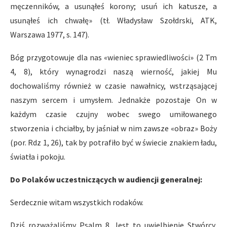
męczenników, a usunąłeś korony; usuń ich katusze, a
usunąłeś ich chwałę» (tł. Władysław Szołdrski, ATK,
Warszawa 1977, s. 147).
Bóg przygotowuje dla nas «wieniec sprawiedliwości» (2 Tm
4, 8), który wynagrodzi naszą wierność, jakiej Mu
dochowaliśmy również w czasie nawałnicy, wstrząsającej
naszym sercem i umysłem. Jednakże pozostaje On w
każdym czasie czujny wobec swego umiłowanego
stworzenia i chciałby, by jaśniał w nim zawsze «obraz» Boży
(por. Rdz 1, 26), tak by potrafiło być w świecie znakiem ładu,
światła i pokoju.
Do Polaków uczestniczących w audiencji generalnej:
Serdecznie witam wszystkich rodaków.
Dziś rozważaliśmy Psalm 8. Jest to uwielbienie Stwórcy,