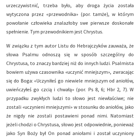
urzeczywistnić, trzeba było, aby droga życia została
wytyczona przez «przewodnika» (por. tamże), w którym
powołanie człowieka znalazłoby swe pierwsze doskonałe
spełnienie. Tym przewodnikiem jest Chrystus.
W związku z tym autor Listu do Hebrajczyków zauważa, że
słowa Psalmu odnoszą się w sposób szczególny do
Chrystusa, to znaczy bardziej niż do innych ludzi. Psalmista
bowiem używa czasownika «uczynić mniejszym», zwracając
się do Boga: «Uczyniłeś go niewiele mniejszym od aniołów,
uwieńczyłeś go czcią i chwałą» (por. Ps 8, 6; Hbr 2, 7). W
przypadku zwykłych ludzi to słowo jest niewłaściwe; nie
zostali «uczynieni mniejszymi» w stosunku do aniołów, jako
że nigdy nie zostali postawieni ponad nimi. Natomiast
jeżeli chodzi o Chrystusa, słowo jest odpowiednie, ponieważ
jako Syn Boży był On ponad aniołami i został uczyniony