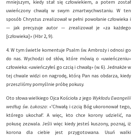
mniejszym, kiedy stał się człowiekiem, a potem został
uwieńczony chwałą w swym zmartwychwstaniu. W ten
sposób Chrystus zrealizował w pełni powołanie człowieka i
— jak precyzuje autor — zrealizował je «za każdego
[człowieka]» (Hbr 2, 9).
4. W tym świetle komentuje Psalm św. Ambroży i odnosi go
do nas. Wychodzi od słów, które mówią o «uwieńczeniu»
człowieka: «uwieńczyłeś go czcią i chwałą» (w. 6). Jednakże w
tej chwale widzi on nagrodę, którą Pan nas obdarza, kiedy
przeszliśmy pomyślnie próbę pokusy.
Oto słowa wielkiego Ojca Kościoła z jego
Wykładu Ewangelii
według św. Łukasza
: «’Chwałą i czcią Bóg ukoronował tego,
którego ukochał’. A więc, kto chce korony udzielić, na
pokusę zezwala. Jeśli więc kiedy jesteś kuszony, poznaj, iż
korona dla ciebie jest przygotowana. Usuń walki