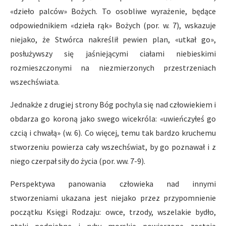
«dzieło palców» Bożych. To osobliwe wyrażenie, będące
odpowiednikiem «dzieła rąk» Bożych (por. w. 7), wskazuje
niejako, że Stwórca nakreślił pewien plan, «utkał go»,
posłużywszy się jaśniejącymi ciałami niebieskimi
rozmieszczonymi na niezmierzonych przestrzeniach
wszechświata.
Jednakże z drugiej strony Bóg pochyla się nad człowiekiem i
obdarza go koroną jako swego wicekróla: «uwieńczyłeś go
czcią i chwałą» (w. 6). Co więcej, temu tak bardzo kruchemu
stworzeniu powierza cały wszechświat, by go poznawał i z
niego czerpał siły do życia (por. ww. 7-9).
Perspektywa panowania człowieka nad innymi
stworzeniami ukazana jest niejako przez przypomnienie
początku Księgi Rodzaju: owce, trzody, wszelakie bydło,