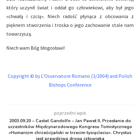
który uczynił świat i oddał go człowiekowi, aby był jego
«chwałą i czcią». Niech radość płynąca z obcowania z
pięknem stworzenia i troska o jego zachowanie stale nam
towarzyszą.
Niech wam Bóg błogosławi!
Copyright © by
L’Osservatore Romano
(3/2004) and Polish
Bishops Conference
poprzedni wpis
2003.09.20 – Castel Gandolfo – Jan Paweł II, Przesłanie do
uczestników Międzynarodowego Kongresu Tomistycznego
«Humanizm chrześcijański w trzecim tysiącleciu». Chrystus
jest prawdziwą drogą człowieka