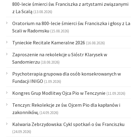
800-lecie śmierci św. Franciszka z artystami związanymi
z La Scalą
(13.08.2026)
Oratorium na 800-lecie śmierci św. Franciszka i głosy z La
Scali w Radomsku
(15.08.2026)
Tynieckie Recitale Kameralne 2026
(16.08.2026)
Zaproszenie na rekolekcje u Sióstr Klarysek w
Sandomierzu
(18.08.2026)
Psychoterapia grupowa dla osób konsekrowanych w
Fundacji INIGO
(1.09.2026)
Kongres Grup Modlitwy Ojca Pio w Tenczynie
(11.09.2026)
Tenczyn: Rekolekcje ze św. Ojcem Pio dla kapłanów i
zakonników,
(14.09.2026)
Kalwaria Zebrzydowska: Cykl spotkań o św. Franciszku
(24.09.2026)