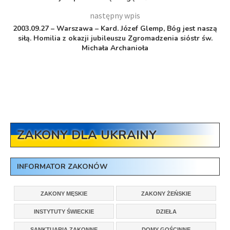
następny wpis
2003.09.27 – Warszawa – Kard. Józef Glemp, Bóg jest naszą
siłą. Homilia z okazji jubileuszu Zgromadzenia sióstr św.
Michała Archanioła
ZAKONY DLA UKRAINY
INFORMATOR ZAKONÓW
ZAKONY MĘSKIE
ZAKONY ŻEŃSKIE
INSTYTUTY ŚWIECKIE
DZIEŁA
SANKTUARIA ZAKONNE
DOMY GOŚCINNE