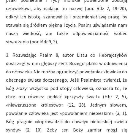
ptaki podniebne i ryby morskie powierzone zostają
człowiekowi, aby nadając im nazwę (por. Rdz 2, 19–20),
odkrył ich istotę, szanował ją i przemieniał swą pracą, by
stawała się źródłem piękna i życia. Psalm uświadamia nam
naszą wielkość, ale także odpowiedzialność wobec
stworzenia (por. Mdr 9, 3).
3. Rozważając Psalm 8, autor Listu do Hebrajczyków
dostrzegł w nim głębszy sens Bożego planu w odniesieniu
do człowieka. Nie można ograniczyć powołania człowieka do
obecnego świata doczesnego. Jeśli Psalmista twierdzi, że
Bóg złożył wszystko pod stopy człowieka, oznacza to, że
chce mu również poddać «przyszły świat» (Hbr 2, 5),
«niewzruszone królestwo» (12, 28). Jednym słowem,
powołanie człowieka jest «powołaniem niebieskim» (3, 1).
Bóg pragnie «doprowadzić do chwały» niebieskiej «wielu
synów» (2, 10). Żeby ten Boży zamiar mógł się