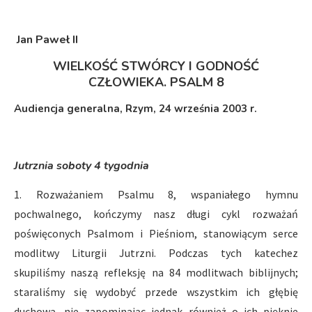
Jan Paweł II
WIELKOŚĆ STWÓRCY I GODNOŚĆ
CZŁOWIEKA.
PSALM 8
Audiencja generalna, Rzym, 24 września 2003 r.
Jutrznia soboty 4 tygodnia
1. Rozważaniem Psalmu 8, wspaniałego hymnu
pochwalnego, kończymy nasz długi cykl rozważań
poświęconych Psalmom i Pieśniom, stanowiącym serce
modlitwy Liturgii Jutrzni. Podczas tych katechez
skupiliśmy naszą refleksję na 84 modlitwach biblijnych;
staraliśmy się wydobyć przede wszystkim ich głębię
duchową, nie zapominając jednak również o ich pięknie