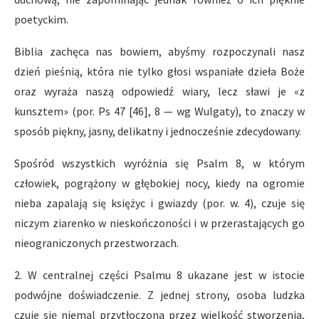
poetyckim.
Biblia zachęca nas bowiem, abyśmy rozpoczynali nasz
dzień pieśnią, która nie tylko głosi wspaniałe dzieła Boże
oraz wyraża naszą odpowiedź wiary, lecz sławi je «z
kunsztem» (por. Ps 47 [46], 8 — wg Wulgaty), to znaczy w
sposób piękny, jasny, delikatny i jednocześnie zdecydowany.
Spośród wszystkich wyróżnia się Psalm 8, w którym
człowiek, pogrążony w głębokiej nocy, kiedy na ogromie
nieba zapalają się księżyc i gwiazdy (por. w. 4), czuje się
niczym ziarenko w nieskończoności i w przerastających go
nieograniczonych przestworzach.
2. W centralnej części Psalmu 8 ukazane jest w istocie
podwójne doświadczenie. Z jednej strony, osoba ludzka
czuje się niemal przytłoczona przez wielkość stworzenia,