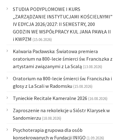
STUDIA PODYPLOMOWE I KURS
„ZARZĄDZANIE INSTYTUCJAMI KOŚCIELNYMI”
IV EDYCJA 2026/2027: II SEMESTRY, 200
GODZIN WE WSPÓŁPRACY KUL JANA PAWŁA II
i KWPZM
(15.06.2026)
Kalwaria Pacławska: Światowa premiera
oratorium na 800-lecie śmierci św. Franciszka z
artystami związanymi z La Scalą
(13.08.2026)
Oratorium na 800-lecie śmierci św. Franciszka i
głosy z La Scali w Radomsku
(15.08.2026)
Tynieckie Recitale Kameralne 2026
(16.08.2026)
Zaproszenie na rekolekcje u Sióstr Klarysek w
Sandomierzu
(18.08.2026)
Psychoterapia grupowa dla osób
konsekrowanych w Fundacji INIGO
(1.09.2026)