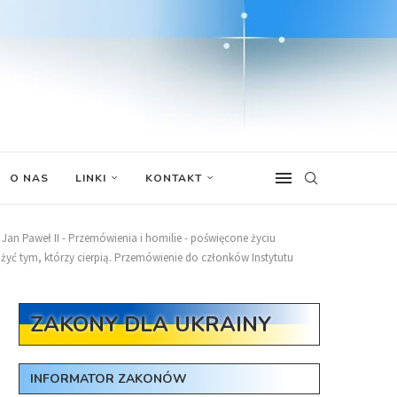
O NAS
LINKI
KONTAKT
Jan Paweł II - Przemówienia i homilie - poświęcone życiu
służyć tym, którzy cierpią. Przemówienie do członków Instytutu
ZAKONY DLA UKRAINY
INFORMATOR ZAKONÓW