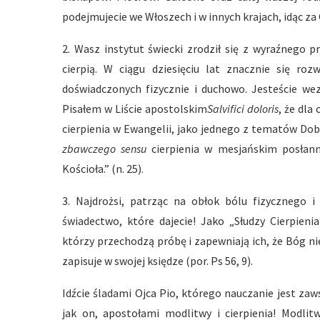
podejmujecie we Włoszech i w innych krajach, idąc za
2. Wasz instytut świecki zrodził się z wyraźnego p
cierpią. W ciągu dziesięciu lat znacznie się roz
doświadczonych fizycznie i duchowo. Jesteście wez
Pisałem w Liście apostolskim
Salvifici doloris
, że dla
cierpienia w Ewangelii, jako jednego z tematów Do
zbawczego sensu
cierpienia w mesjańskim posłann
Kościoła.” (n. 25).
3. Najdrożsi, patrząc na obłok bólu fizycznego i
świadectwo, które dajecie! Jako „Słudzy Cierpieni
którzy przechodzą próbę i zapewniają ich, że Bóg nie
zapisuje w swojej księdze (por. Ps 56, 9).
Idźcie śladami Ojca Pio, którego nauczanie jest zaws
jak on, apostołami modlitwy i cierpienia! Modlit