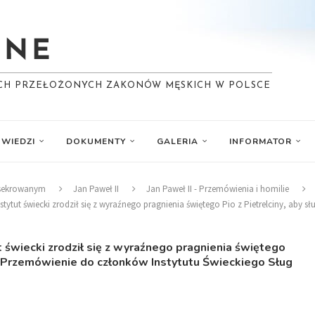
YCH PRZEŁOŻONYCH ZAKONÓW MĘSKICH W POLSCE
WIEDZI
DOKUMENTY
GALERIA
INFORMATOR
nsekrowanym
Jan Paweł II
Jan Paweł II - Przemówienia i homilie
stytut świecki zrodził się z wyraźnego pragnienia świętego Pio z Pietrelciny, aby 
t świecki zrodził się z wyraźnego pragnienia świętego
pią. Przemówienie do członków Instytutu Świeckiego Sług