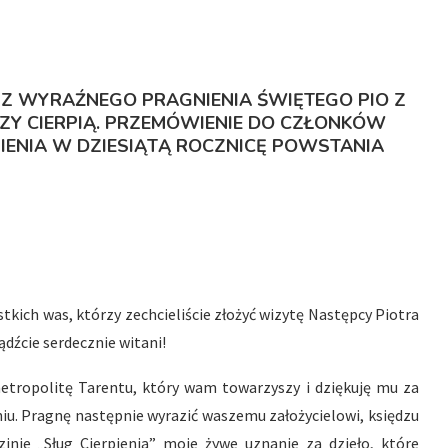
Ę Z WYRAŹNEGO PRAGNIENIA ŚWIĘTEGO PIO Z
ÓRZY CIERPIĄ. PRZEMÓWIENIE DO CZŁONKÓW
IENIA
W DZIESIĄTĄ ROCZNICĘ POWSTANIA
stkich was, którzy zechcieliście złożyć wizytę Następcy Piotra
dźcie serdecznie witani!
tropolitę Tarentu, który wam towarzyszy i dziękuję mu za
u. Pragnę następnie wyrazić waszemu założycielowi, księdzu
inie „Sług Cierpienia” moje żywe uznanie za dzieło, które