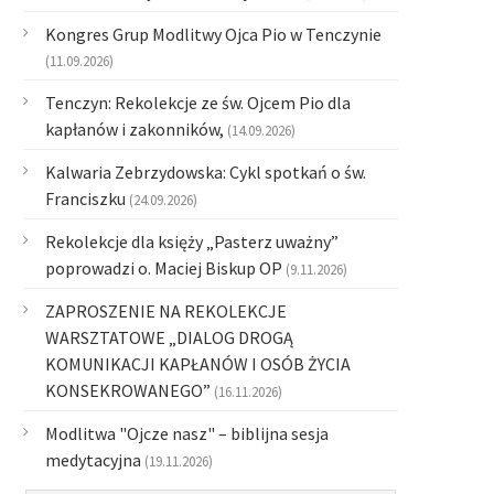
Kongres Grup Modlitwy Ojca Pio w Tenczynie
(11.09.2026)
Tenczyn: Rekolekcje ze św. Ojcem Pio dla
kapłanów i zakonników,
(14.09.2026)
Kalwaria Zebrzydowska: Cykl spotkań o św.
Franciszku
(24.09.2026)
Rekolekcje dla księży „Pasterz uważny”
poprowadzi o. Maciej Biskup OP
(9.11.2026)
ZAPROSZENIE NA REKOLEKCJE
WARSZTATOWE „DIALOG DROGĄ
KOMUNIKACJI KAPŁANÓW I OSÓB ŻYCIA
KONSEKROWANEGO”
(16.11.2026)
Modlitwa "Ojcze nasz" – biblijna sesja
medytacyjna
(19.11.2026)