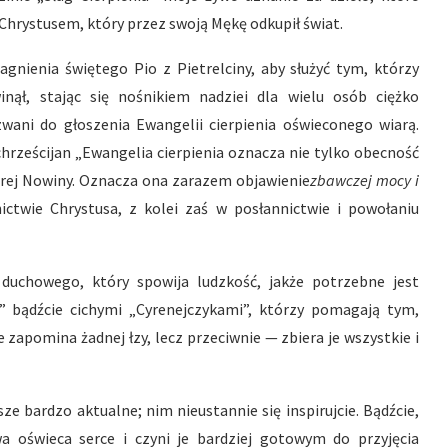
 Chrystusem, który przez swoją Mękę odkupił świat.
ragnienia świętego Pio z Pietrelciny, aby służyć tym, którzy
winął, stając się nośnikiem nadziei dla wielu osób ciężko
wani do głoszenia Ewangelii cierpienia oświeconego wiarą.
 chrześcijan „Ewangelia cierpienia oznacza nie tylko obecność
brej Nowiny. Oznacza ona zarazem objawienie
zbawczej mocy i
ictwie Chrystusa, z kolei zaś w posłannictwie i powołaniu
 duchowego, który spowija ludzkość, jakże potrzebne jest
a” bądźcie cichymi „Cyrenejczykami”, którzy pomagają tym,
 zapomina żadnej łzy, lecz przeciwnie — zbiera je wszystkie i
ze bardzo aktualne; nim nieustannie się inspirujcie. Bądźcie,
wa oświeca serce i czyni je bardziej gotowym do przyjęcia