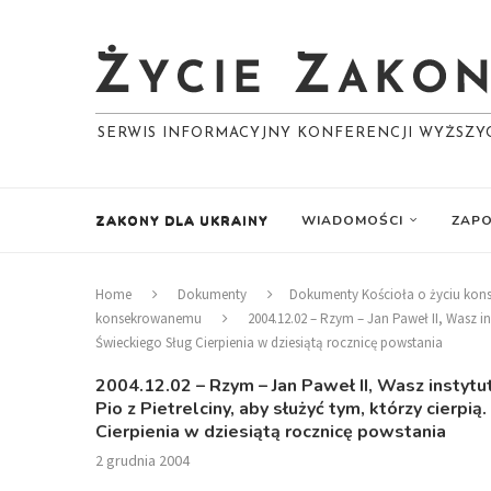
SERWIS INFORMACYJNY KONFERENCJI WYŻSZ
ZAKONY DLA UKRAINY
WIADOMOŚCI
ZAPO
Home
Dokumenty
Dokumenty Kościoła o życiu ko
konsekrowanemu
2004.12.02 – Rzym – Jan Paweł II, Wasz in
Świeckiego Sług Cierpienia w dziesiątą rocznicę powstania
2004.12.02 – Rzym – Jan Paweł II, Wasz instytu
Pio z Pietrelciny, aby służyć tym, którzy cier
Cierpienia w dziesiątą rocznicę powstania
2 grudnia 2004