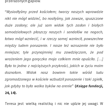
przerażonych gapiów.
“
Wysiadłyśmy przed kościołem; twarzy naszych wprawdzie
nikt nie mógł widzieć, bo nosiłyśmy, jak zawsze, spuszczone
duże zasłony; ale już sam widok tych zasłon i białych
samodziałowych płaszczy naszych i sandałów na nogach,
łatwo mógł wzniecić, i w rzeczy samej wzniecił, powszechne
między ludem poruszenie. I nasze też wzruszenie nie było
mniejsze; tyle przynajmniej mu zawdzięczam, że pod
wrażeniem jego gorączka moja całkiem mnie opuściła. […]
Była to jedna z najcięższych przykrości, jakich w życiu moim
doznałam. Widok nasz bowiem takie wśród ludu
zgromadzonego w kościele wzbudził poruszenie i taki zgiełk,
jak gdyby to była walka byków na arenie
”
(
Księga fundacji
,
24, 14
).
Teresa jest wielką realistką i nic nie ujdzie jej uwagi. W