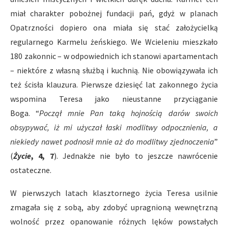
miał charakter pobożnej fundacji pań, gdyż w planach
Opatrzności dopiero ona miała się stać założycielką
regularnego Karmelu żeńskiego. We Wcieleniu mieszkało
180 zakonnic – w odpowiednich ich stanowi apartamentach
– niektóre z własną służbą i kuchnią. Nie obowiązywała ich
też ścisła klauzura. Pierwsze dziesięć lat zakonnego życia
wspomina Teresa jako nieustanne przyciąganie
Boga. “
Począł mnie Pan taką hojnością darów swoich
obsypywać, iż mi użyczał łaski modlitwy odpocznienia, a
niekiedy nawet podnosił mnie aż do modlitwy zjednoczenia
”
(
Życie
, 4, 7
). Jednakże nie było to jeszcze nawrócenie
ostateczne.
W pierwszych latach klasztornego życia Teresa usilnie
zmagała się z sobą, aby zdobyć upragnioną wewnętrzną
wolność przez opanowanie różnych lęków powstałych