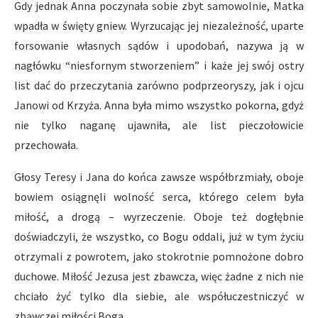
Gdy jednak Anna poczynała sobie zbyt samowolnie, Matka
wpadła w święty gniew. Wyrzucając jej niezależność, uparte
forsowanie własnych sądów i upodobań, nazywa ją w
nagłówku “niesfornym stworzeniem” i każe jej swój ostry
list dać do przeczytania zarówno podprzeoryszy, jak i ojcu
Janowi od Krzyża. Anna była mimo wszystko pokorna, gdyż
nie tylko naganę ujawniła, ale list pieczołowicie
przechowała.
Głosy Teresy i Jana do końca zawsze współbrzmiały, oboje
bowiem osiągnęli wolność serca, którego celem była
miłość, a drogą – wyrzeczenie. Oboje też dogłębnie
doświadczyli, że wszystko, co Bogu oddali, już w tym życiu
otrzymali z powrotem, jako stokrotnie pomnożone dobro
duchowe. Miłość Jezusa jest zbawcza, więc żadne z nich nie
chciało żyć tylko dla siebie, ale współuczestniczyć w
zbawczej miłości Boga.