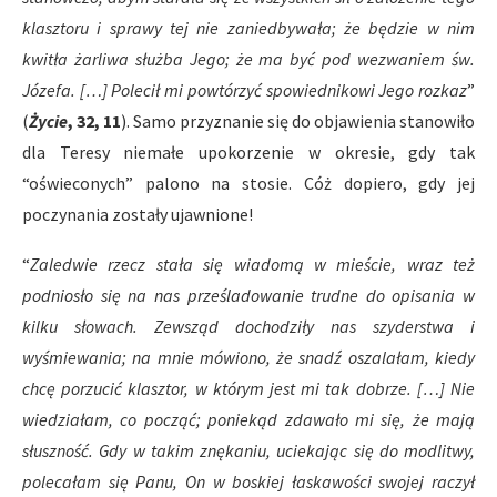
klasztoru i sprawy tej nie zaniedbywała; że będzie w nim
kwitła żarliwa służba Jego; że ma być pod wezwaniem św.
Józefa. […] Polecił mi powtórzyć spowiednikowi Jego rozkaz
”
(
Życie
, 32, 11
). Samo przyznanie się do objawienia stanowiło
dla Teresy niemałe upokorzenie w okresie, gdy tak
“oświeconych” palono na stosie. Cóż dopiero, gdy jej
poczynania zostały ujawnione!
“
Zaledwie rzecz stała się wiadomą w mieście, wraz też
podniosło się na nas prześladowanie trudne do opisania w
kilku słowach. Zewsząd dochodziły nas szyderstwa i
wyśmiewania; na mnie mówiono, że snadź oszalałam, kiedy
chcę porzucić klasztor, w którym jest mi tak dobrze. […] Nie
wiedziałam, co począć; poniekąd zdawało mi się, że mają
słuszność. Gdy w takim znękaniu, uciekając się do modlitwy,
polecałam się Panu, On w boskiej łaskawości swojej raczył