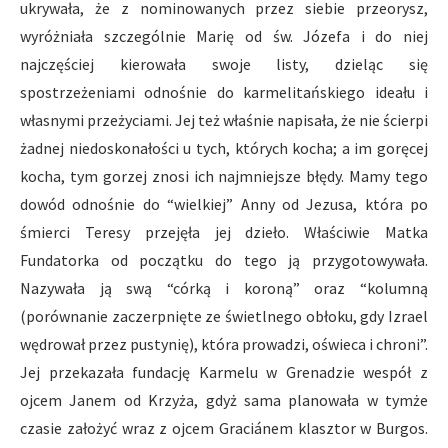
ukrywała, że z nominowanych przez siebie przeorysz,
wyróżniała szczególnie Marię od św. Józefa i do niej
najczęściej kierowała swoje listy, dzieląc się
spostrzeżeniami odnośnie do karmelitańskiego ideału i
własnymi przeżyciami. Jej też właśnie napisała, że nie ścierpi
żadnej niedoskonałości u tych, których kocha; a im goręcej
kocha, tym gorzej znosi ich najmniejsze błędy. Mamy tego
dowód odnośnie do “wielkiej” Anny od Jezusa, która po
śmierci Teresy przejęła jej dzieło. Właściwie Matka
Fundatorka od początku do tego ją przygotowywała.
Nazywała ją swą “córką i koroną” oraz “kolumną
(porównanie zaczerpnięte ze świetlnego obłoku, gdy Izrael
wędrował przez pustynię), która prowadzi, oświeca i chroni”.
Jej przekazała fundację Karmelu w Grenadzie wespół z
ojcem Janem od Krzyża, gdyż sama planowała w tymże
czasie założyć wraz z ojcem Graciánem klasztor w Burgos.