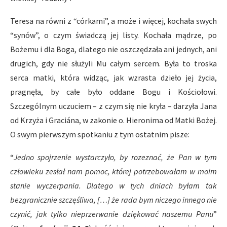
Teresa na równi z “córkami”, a może i więcej, kochała swych
“synów”, o czym świadczą jej listy. Kochała mądrze, po
Bożemu i dla Boga, dlatego nie oszczędzała ani jednych, ani
drugich, gdy nie służyli Mu całym sercem. Była to troska
serca matki, która widząc, jak wzrasta dzieło jej życia,
pragnęła, by całe było oddane Bogu i Kościołowi.
Szczególnym uczuciem – z czym się nie kryła – darzyła Jana
od Krzyża i Graciána, w zakonie o. Hieronima od Matki Bożej.
O swym pierwszym spotkaniu z tym ostatnim pisze:
“
Jedno spojrzenie wystarczyło, by rozeznać, że Pan w tym
człowieku zesłał nam pomoc, której potrzebowałam w moim
stanie wyczerpania. Dlatego w tych dniach byłam tak
bezgranicznie szczęśliwa, […] że rada bym niczego innego nie
czynić, jak tylko nieprzerwanie dziękować naszemu Panu
”