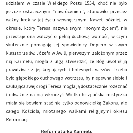
udziałem w czasie Wielkiego Postu 1554, choć nie było
jeszcze ostatecznym “nawróceniem”, stanowiło przecież
ważny krok w jej życiu wewnętrznym. Nawet później, w
okresie, który Teresa nazywa swym “nowym życiem”, nie
przestaje ona walczyć o pełną duchową wolność, w czym
skutecznie pomagają jej spowiednicy. Dopiero w swym
klasztorze św. Józefa w Awili, pierwszym założonym przez
nią Karmelu, mogła z ulgą stwierdzić, że Bóg uwolnił ją
prawdziwie z jej krępujących i bolesnych więzów. Trzeba
było głębokiego duchowego wstrząsu, by niepewna siebie i
szukająca swej drogi Teresa mogła ją dostatecznie rozeznać
i odważnie na nią wkroczyć. Wielka hiszpańska mistyczka
miała się bowiem stać nie tylko odnowicielką Zakonu, ale
całego Kościoła, miotanego walkami religijnymi okresu
Reformacji.
Reformatorka Karmelu