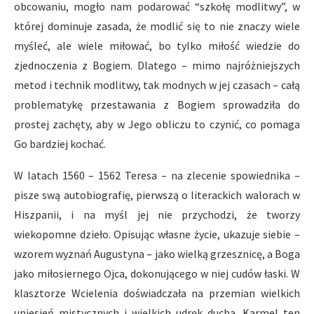
obcowaniu, mogło nam podarować “szkołę modlitwy”, w
której dominuje zasada, że modlić się to nie znaczy wiele
myśleć, ale wiele miłować, bo tylko miłość wiedzie do
zjednoczenia z Bogiem. Dlatego – mimo najróżniejszych
metod i technik modlitwy, tak modnych w jej czasach – całą
problematykę przestawania z Bogiem sprowadziła do
prostej zachęty, aby w Jego obliczu to czynić, co pomaga
Go bardziej kochać.
W latach 1560 – 1562 Teresa – na zlecenie spowiednika –
pisze swą autobiografię, pierwszą o literackich walorach w
Hiszpanii, i na myśl jej nie przychodzi, że tworzy
wiekopomne dzieło. Opisując własne życie, ukazuje siebie –
wzorem wyznań Augustyna – jako wielką grzesznicę, a Boga
jako miłosiernego Ojca, dokonującego w niej cudów łaski. W
klasztorze Wcielenia doświadczała na przemian wielkich
uniesień mistycznych i wielkich udręk ducha. Karmel ten