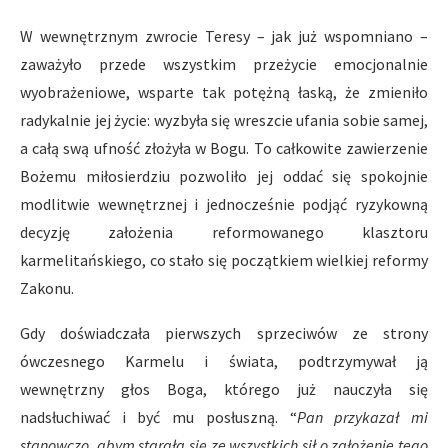
W wewnętrznym zwrocie Teresy – jak już wspomniano –
zaważyło przede wszystkim przeżycie emocjonalnie
wyobrażeniowe, wsparte tak potężną łaską, że zmieniło
radykalnie jej życie: wyzbyła się wreszcie ufania sobie samej,
a całą swą ufność złożyła w Bogu. To całkowite zawierzenie
Bożemu miłosierdziu pozwoliło jej oddać się spokojnie
modlitwie wewnętrznej i jednocześnie podjąć ryzykowną
decyzję założenia reformowanego klasztoru
karmelitańskiego, co stało się początkiem wielkiej reformy
Zakonu.
Gdy doświadczała pierwszych sprzeciwów ze strony
ówczesnego Karmelu i świata, podtrzymywał ją
wewnętrzny głos Boga, którego już nauczyła się
nadsłuchiwać i być mu posłuszną. “
Pan przykazał mi
stanowczo, abym starała się ze wszystkich sił o założenie tego