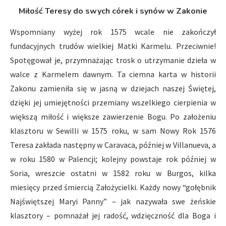
Miłość Teresy do swych córek i synów w Zakonie
Wspomniany wyżej rok 1575 wcale nie zakończył
fundacyjnych trudów wielkiej Matki Karmelu. Przeciwnie!
Spotęgował je, przymnażając trosk o utrzymanie dzieła w
walce z Karmelem dawnym. Ta ciemna karta w historii
Zakonu zamieniła się w jasną w dziejach naszej Świętej,
dzięki jej umiejętności przemiany wszelkiego cierpienia w
większą miłość i większe zawierzenie Bogu. Po założeniu
klasztoru w Sewilli w 1575 roku, w sam Nowy Rok 1576
Teresa zakłada następny w Caravaca, później w Villanueva, a
w roku 1580 w Palencji; kolejny powstaje rok później w
Soria, wreszcie ostatni w 1582 roku w Burgos, kilka
miesięcy przed śmiercią Założycielki. Każdy nowy “gołębnik
Najświętszej Maryi Panny” – jak nazywała swe żeńskie
klasztory – pomnażał jej radość, wdzięczność dla Boga i