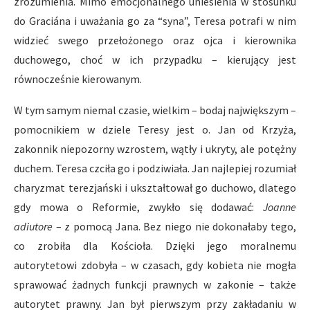
zrozumienia. Mimo emocjonalnego uniesienia w stosunku
do Graciána i uważania go za “syna”, Teresa potrafi w nim
widzieć swego przełożonego oraz ojca i kierownika
duchowego, choć w ich przypadku – kierujący jest
równocześnie kierowanym.
W tym samym niemal czasie, wielkim – bodaj największym –
pomocnikiem w dziele Teresy jest o. Jan od Krzyża,
zakonnik niepozorny wzrostem, wątły i ukryty, ale potężny
duchem. Teresa czciła go i podziwiała. Jan najlepiej rozumiał
charyzmat terezjański i ukształtował go duchowo, dlatego
gdy mowa o Reformie, zwykło się dodawać:
Joanne
adiutore
– z pomocą Jana. Bez niego nie dokonałaby tego,
co zrobiła dla Kościoła. Dzięki jego moralnemu
autorytetowi zdobyła – w czasach, gdy kobieta nie mogła
sprawować żadnych funkcji prawnych w zakonie – także
autorytet prawny. Jan był pierwszym przy zakładaniu w