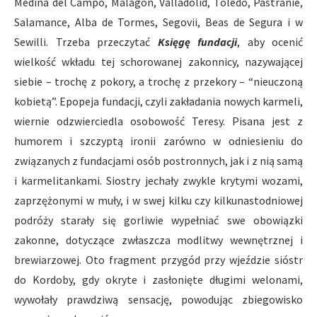
Medina del Campo, Malagón, Valladolid, Toledo, Pastranie,
Salamance, Alba de Tormes, Segovii, Beas de Segura i w
Sewilli. Trzeba przeczytać
Księgę fundacji
, aby ocenić
wielkość wkładu tej schorowanej zakonnicy, nazywającej
siebie – trochę z pokory, a trochę z przekory – “nieuczoną
kobietą”. Epopeja fundacji, czyli zakładania nowych karmeli,
wiernie odzwierciedla osobowość Teresy. Pisana jest z
humorem i szczyptą ironii zarówno w odniesieniu do
związanych z fundacjami osób postronnych, jak i z nią samą
i karmelitankami. Siostry jechały zwykle krytymi wozami,
zaprzężonymi w muły, i w swej kilku czy kilkunastodniowej
podróży starały się gorliwie wypełniać swe obowiązki
zakonne, dotyczące zwłaszcza modlitwy wewnętrznej i
brewiarzowej. Oto fragment przygód przy wjeździe sióstr
do Kordoby, gdy okryte i zasłonięte długimi welonami,
wywołały prawdziwą sensację, powodując zbiegowisko