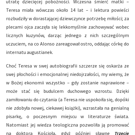
utratę dziecięcej pobożności. Wczesna śmierć matki –
Teresa miała wówczas około 14 lat – i lektura powieści
rozbudziły w dorastającej dziewczynce potrzebę miłości; za
plecami ojca zaczęła się lekkomyślnie zachowywać wobec
licznych kuzynów, darząc jednego z nich szczególnym
uczuciem, na co Alonso zareagował ostro, oddając córkę do
internatu augustianek.
Choć Teresa w swej autobiografii szczerze się oskarża ze
swej płochości i emocjonalnej niedojrzałości, my wiemy, że
w Bożej ekonomii wszystko – gdy zostanie naprawione –
może stać się budulcem duchowego wzrostu. Dzięki
zamiłowaniu do czytania (a Teresa nie uspokoiła się, dopóki
nie zdobyła nowej, ciekawej książki), wzrastała na genialną
pisarkę, o poczesnym miejscu w literaturze świata.
Natomiast jej wiedza teologiczna pozwoliła ją promować
na doktora Kościoła, gdyż później sławne
Trzecie