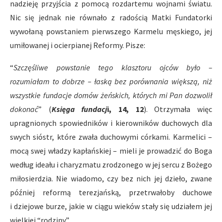
nadzieję przyjścia z pomocą rozdartemu wojnami światu.
Nic się jednak nie równało z radością Matki Fundatorki
wywołaną powstaniem pierwszego Karmelu męskiego, jej
umiłowanej i ocierpianej Reformy. Pisze:
“
Szczęśliwe powstanie tego klasztoru ojców było –
rozumiałam to dobrze – łaską bez porównania większą, niż
wszystkie fundacje domów żeńskich, których mi Pan dozwolił
dokonać
” (
Księga fundacj
i, 14, 12
). Otrzymała więc
upragnionych spowiedników i kierowników duchowych dla
swych sióstr, które zwała duchowymi córkami. Karmelici –
mocą swej władzy kapłańskiej – mieli je prowadzić do Boga
według ideału i charyzmatu zrodzonego w jej sercu z Bożego
miłosierdzia. Nie wiadomo, czy bez nich jej dzieło, zwane
później reformą terezjańską, przetrwałoby duchowe
i dziejowe burze, jakie w ciągu wieków stały się udziałem jej
wielkiej “rodziny”.