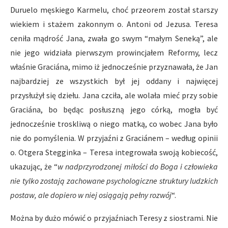
Duruelo męskiego Karmelu, choć przeorem został starszy
wiekiem i stażem zakonnym o. Antoni od Jezusa. Teresa
ceniła mądrość Jana, zwała go swym “małym Seneką”, ale
nie jego widziała pierwszym prowincjałem Reformy, lecz
właśnie Graciána, mimo iż jednocześnie przyznawała, że Jan
najbardziej ze wszystkich był jej oddany i najwięcej
przysłużył się dziełu. Jana czciła, ale wolała mieć przy sobie
Graciána, bo będąc posłuszną jego córką, mogła być
jednocześnie troskliwą o niego matką, co wobec Jana było
nie do pomyślenia. W przyjaźni z Graciánem – według opinii
o. Otgera Stegginka – Teresa integrowała swoją kobiecość,
ukazując, że “
w nadprzyrodzonej miłości do Boga i człowieka
nie tylko zostają zachowane psychologiczne struktury ludzkich
postaw, ale dopiero w niej osiągają pełny rozwój
“.
Można by dużo mówić o przyjaźniach Teresy z siostrami. Nie