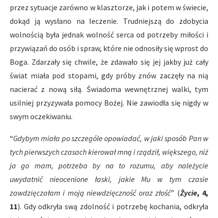
przez sytuacje zarówno w klasztorze, jak i potem w świecie,
dokąd ją wysłano na leczenie. Trudniejszą do zdobycia
wolnością była jednak wolność serca od potrzeby miłości i
przywiązań do osób i spraw, które nie odnosiły się wprost do
Boga. Zdarzały się chwile, że zdawało się jej jakby już cały
świat miała pod stopami, gdy próby znów zaczęły na nią
nacierać z nową siłą. Świadoma wewnętrznej walki, tym
usilniej przyzywała pomocy Bożej. Nie zawiodła się nigdy w
swym oczekiwaniu.
“
Gdybym miała po szczególe opowiadać, w jaki sposób Pan w
tych pierwszych czasach kierował mną i rządził, większego, niż
ja go mam, potrzeba by na to rozumu, aby należycie
uwydatnić nieocenione łaski, jakie Mu w tym czasie
zawdzięczałam i moją niewdzięczność oraz złość
” (
Życie
, 4,
11
). Gdy odkryła swą zdolność i potrzebę kochania, odkryła