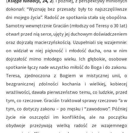
(
Księga fundacji
, 24, 2
). I później, z perspektywy minionych
dokonań: “Wyznaję bez przesady: były to najszczęśliwsze
dni mojego życia”. Radość ze spotkania stała się obopólna.
Samotny wewnętrznie Gracián (młodszy od Teresy o 30 lat)
otwarł przed nią serce, ujęty jej duchowym doświadczeniem
oraz dojrzałą macierzyńskością. Uzupełniali się wzajemnie:
on widział w niej piękność i młodość ducha, ona w nim
dojrzałość mimo młodego wieku. Ich głębokie, osobowe
spotkanie łączy nade wszystko miłość do Boga i do zakonu.
Teresa, zjednoczona z Bogiem w mistycznej unii, o
bezgranicznej zdolności kochania i wielkiej, kobiecej
wrażliwości, dawała pierwszeństwo temu, co ludzkie, przed
tym, co rzeczowe. Gracián traktował sprawy rzeczowo “a w
tym, co dotyczy zakonu – po męsku i “zawodowo”. Później
życie nie oszczędzi im konfliktów, ale na początku
obydwoje przeżywają wielką radość ze wzajemnego