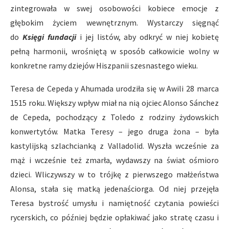
zintegrowała w swej osobowości kobiece emocje z
głębokim życiem wewnętrznym. Wystarczy sięgnąć
do
Księgi fundacji
i jej listów, aby odkryć w niej kobietę
pełną harmonii, wrośniętą w sposób całkowicie wolny w
konkretne ramy dziejów Hiszpanii szesnastego wieku.
Teresa de Cepeda y Ahumada urodziła się w Awili 28 marca
1515 roku. Większy wpływ miał na nią ojciec Alonso Sánchez
de Cepeda, pochodzący z Toledo z rodziny żydowskich
konwertytów. Matka Teresy – jego druga żona – była
kastylijską szlachcianką z Valladolid. Wyszła wcześnie za
mąż i wcześnie też zmarła, wydawszy na świat ośmioro
dzieci. Wliczywszy w to trójkę z pierwszego małżeństwa
Alonsa, stała się matką jedenaściorga. Od niej przejęła
Teresa bystrość umysłu i namiętność czytania powieści
rycerskich, co później będzie opłakiwać jako stratę czasu i