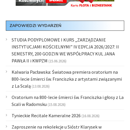
ZAPOWIEDZI WYDARZEŃ
STUDIA PODYPLOMOWE I KURS „ZARZĄDZANIE
INSTYTUCJAMI KOŚCIELNYMI” IV EDYCJA 2026/2027: II
SEMESTRY, 200 GODZIN WE WSPÓŁPRACY KUL JANA
PAWŁA II i KWPZM
(15.06.2026)
Kalwaria Pacławska: Światowa premiera oratorium na
800-lecie śmierci św. Franciszka z artystami związanymi
z La Scalą
(13.08.2026)
Oratorium na 800-lecie śmierci św. Franciszka i głosy z La
Scali w Radomsku
(15.08.2026)
Tynieckie Recitale Kameralne 2026
(16.08.2026)
Zaproszenie na rekolekcje u Sióstr Klarysek w