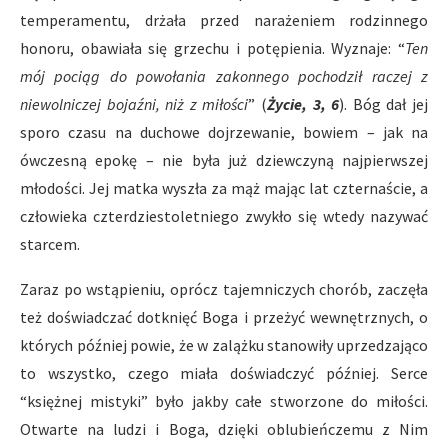
temperamentu, drżała przed narażeniem rodzinnego
honoru, obawiała się grzechu i potępienia. Wyznaje: “
Ten
mój pociąg do powołania zakonnego pochodził raczej z
niewolniczej bojaźni, niż z miłości
” (
Życie, 3, 6
). Bóg dał jej
sporo czasu na duchowe dojrzewanie, bowiem – jak na
ówczesną epokę – nie była już dziewczyną najpierwszej
młodości. Jej matka wyszła za mąż mając lat czternaście, a
człowieka czterdziestoletniego zwykło się wtedy nazywać
starcem.
Zaraz po wstąpieniu, oprócz tajemniczych chorób, zaczęła
też doświadczać dotknięć Boga i przeżyć wewnętrznych, o
których później powie, że w zalążku stanowiły uprzedzająco
to wszystko, czego miała doświadczyć później. Serce
“księżnej mistyki” było jakby całe stworzone do miłości.
Otwarte na ludzi i Boga, dzięki oblubieńczemu z Nim