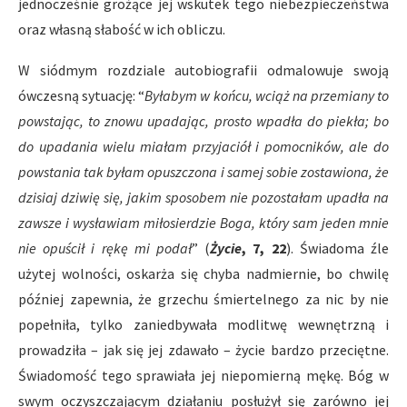
jednocześnie grożące jej wskutek tego niebezpieczeństwa
oraz własną słabość w ich obliczu.
W siódmym rozdziale autobiografii odmalowuje swoją
ówczesną sytuację: “
Byłabym w końcu, wciąż na przemiany to
powstając, to znowu upadając, prosto wpadła do piekła; bo
do upadania wielu miałam przyjaciół i pomocników, ale do
powstania tak byłam opuszczona i samej sobie zostawiona, że
dzisiaj dziwię się, jakim sposobem nie pozostałam upadła na
zawsze i wysławiam miłosierdzie Boga, który sam jeden mnie
nie opuścił i rękę mi podał
” (
Życie
, 7, 22
). Świadoma źle
użytej wolności, oskarża się chyba nadmiernie, bo chwilę
później zapewnia, że grzechu śmiertelnego za nic by nie
popełniła, tylko zaniedbywała modlitwę wewnętrzną i
prowadziła – jak się jej zdawało – życie bardzo przeciętne.
Świadomość tego sprawiała jej niepomierną mękę. Bóg w
swym oczyszczającym działaniu posłużył się zarówno jej