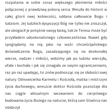
rozpalania w sobie coraz większego płomienia miłości
połączonej z prawdziwą pokorą serca. Weszła do historii w
całej glorii swej kobiecości, oddana całkowicie Bogu i
ludziom. Jej ludzkich dyspozycji Bóg nie tylko nie zniszczył,
ale ubogacił je potężnie swoją łaską, tak że Teresa może być
przykładem udoskonalonego człowieczeństwa. Nawet gdy
spoglądamy na nią jako na wzór chrześcijańskiego
doświadczenia Boga, zasadzającego się na doskonałej
wierze, nadziei i miłości, widzimy jak po ludzku wierzyła,
ufała i kochała i jak się zmagała ze swymi ograniczeniami,
raz po raz upadając, to znów podnosząc się ze słabości swej
natury. Odnowicielka Karmelu i Kościoła, matka i mistrzyni
życia duchowego, wreszcie doktor Kościoła pozostaje dla
nas ciągle aktualnym wezwaniem do cierpliwego
budowania życia Bożego na naturze, którą sam Stwórca nas
obdarzył.