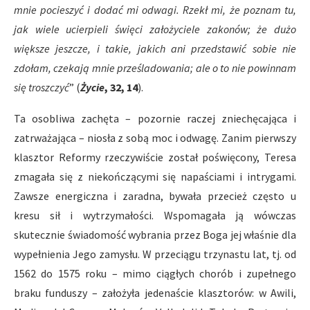
mnie pocieszyć i dodać mi odwagi. Rzekł mi, że poznam tu,
jak wiele ucierpieli święci założyciele zakonów; że dużo
większe jeszcze, i takie, jakich ani przedstawić sobie nie
zdołam, czekają mnie prześladowania; ale o to nie powinnam
się troszczyć
” (
Życie
, 32, 14
).
Ta osobliwa zachęta – pozornie raczej zniechęcająca i
zatrważająca – niosła z sobą moc i odwagę. Zanim pierwszy
klasztor Reformy rzeczywiście został poświęcony, Teresa
zmagała się z niekończącymi się napaściami i intrygami.
Zawsze energiczna i zaradna, bywała przecież często u
kresu sił i wytrzymałości. Wspomagała ją wówczas
skutecznie świadomość wybrania przez Boga jej właśnie dla
wypełnienia Jego zamysłu. W przeciągu trzynastu lat, tj. od
1562 do 1575 roku – mimo ciągłych chorób i zupełnego
braku funduszy – założyła jedenaście klasztorów: w Awili,