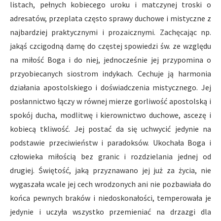
listach, pełnych kobiecego uroku i matczynej troski o
adresatów, przeplata często sprawy duchowe i mistyczne z
najbardziej praktycznymi i prozaicznymi. Zachęcając np.
jakąś czcigodną damę do częstej spowiedzi św. ze względu
na miłość Boga i do niej, jednocześnie jej przypomina o
przyobiecanych siostrom indykach. Cechuje ją harmonia
działania apostolskiego i doświadczenia mistycznego. Jej
posłannictwo łączy w równej mierze gorliwość apostolską i
spokój ducha, modlitwę i kierownictwo duchowe, ascezę i
kobiecą tkliwość. Jej postać da się uchwycić jedynie na
podstawie przeciwieństw i paradoksów. Ukochała Boga i
człowieka miłością bez granic i rozdzielania jednej od
drugiej. Świętość, jaką przyznawano jej już za życia, nie
wygaszała wcale jej cech wrodzonych ani nie pozbawiała do
końca pewnych braków i niedoskonałości, temperowała je
jedynie i uczyła wszystko przemieniać na drzazgi dla