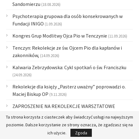
Sandomierzu
(18.08.2026)
Psychoterapia grupowa dla osób konsekrowanych w
Fundacji INIGO
(1.09.2026)
Kongres Grup Modlitwy Ojca Pio w Tenczynie
(11.09.2026)
Tenczyn: Rekolekcje ze św. Ojcem Pio dla kapłanów i
zakonników,
(14.09.2026)
Kalwaria Zebrzydowska: Cykl spotkań o św. Franciszku
(24.09.2026)
Rekolekcje dla księży „Pasterz uważny” poprowadzi o.
Maciej Biskup OP
(9.11.2026)
ZAPROSZENIE NA REKOLEKCJE WARSZTATOWE
„DIALOG DROGĄ KOMUNIKACJI KAPŁANÓW I OSÓB
Ta strona korzysta z ciasteczek aby świadczyć usługi na najwyższym
ŻYCIA KONSEKROWANEGO”
(16.11.2026)
poziomie. Dalsze korzystanie ze strony oznacza, że zgadzasz się na
Modlitwa "Ojcze nasz" – biblijna sesja medytacyjna
ich użycie.
Zgoda