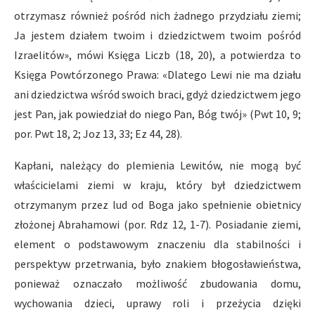
otrzymasz również pośród nich żadnego przydziału ziemi;
Ja jestem działem twoim i dziedzictwem twoim pośród
Izraelitów», mówi Księga Liczb (18, 20), a potwierdza to
Księga Powtórzonego Prawa: «Dlatego Lewi nie ma działu
ani dziedzictwa wśród swoich braci, gdyż dziedzictwem jego
jest Pan, jak powiedział do niego Pan, Bóg twój» (Pwt 10, 9;
por. Pwt 18, 2; Joz 13, 33; Ez 44, 28).
Kapłani, należący do plemienia Lewitów, nie mogą być
właścicielami ziemi w kraju, który był dziedzictwem
otrzymanym przez lud od Boga jako spełnienie obietnicy
złożonej Abrahamowi (por. Rdz 12, 1-7). Posiadanie ziemi,
element o podstawowym znaczeniu dla stabilności i
perspektyw przetrwania, było znakiem błogosławieństwa,
ponieważ oznaczało możliwość zbudowania domu,
wychowania dzieci, uprawy roli i przeżycia dzięki