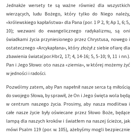
Jednakże wersety te są ważne również dla wszystkich
wierzących, ludu Bożego, który tylko do Niego należy,
«królewskiego kapłaństwa» dla Pana (por. 1 P 2, 9; Ap 1, 6; 5,
10); wezwani do ewangelicznego radykalizmu, są oni
świadkami życia przyniesionego przez Chrystusa, nowego i
ostatecznego «Arcykapłana», który złożył z siebie ofiarę dla
zbawienia świata(por.Hbr2, 17; 4, 14-16; 5, 5-10; 9, 11 i nn.).
Pan i Jego Słowo: oto nasza «ziemia», w której możemy żyć
w jedności i radości.
Pozwólmy zatem, aby Pan napełnił nasze serca tą miłością
do swojego Słowa, by sprawił, że On i Jego święta wola będą
w centrum naszego życia. Prosimy, aby nasza modlitwa i
całe nasze życie były oświecane przez Słowo Boże, będące
lampą dla naszych kroków i światłem na naszej ścieżce, jak
mówi Psalm 119 (por. w. 105), ażebyśmy mogli bezpiecznie