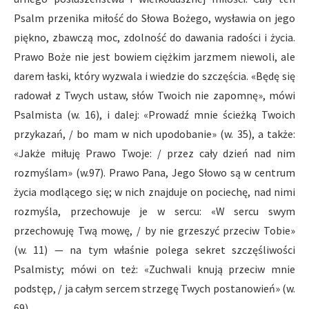
Psalm przenika miłość do Słowa Bożego, wysławia on jego
piękno, zbawczą moc, zdolność do dawania radości i życia.
Prawo Boże nie jest bowiem ciężkim jarzmem niewoli, ale
darem łaski, który wyzwala i wiedzie do szczęścia. «Będę się
radował z Twych ustaw, słów Twoich nie zapomnę», mówi
Psalmista (w. 16), i dalej: «Prowadź mnie ścieżką Twoich
przykazań, / bo mam w nich upodobanie» (w. 35), a także:
«Jakże miłuję Prawo Twoje: / przez cały dzień nad nim
rozmyślam» (w.97). Prawo Pana, Jego Słowo są w centrum
życia modlącego się; w nich znajduje on pociechę, nad nimi
rozmyśla, przechowuje je w sercu: «W sercu swym
przechowuję Twą mowę, / by nie grzeszyć przeciw Tobie»
(w. 11) — na tym właśnie polega sekret szczęśliwości
Psalmisty; mówi on też: «Zuchwali knują przeciw mnie
podstęp, / ja całym sercem strzegę Twych postanowień» (w.
69).