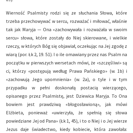
Wierność Psalmisty rodzi się ze słuchania Słowa, które
trzeba przechowywać w sercu, rozważać i miłować, właśnie
tak jak Maryja — Ona «zachowywała i rozważała w swoim
sercu» słowa, które zostały do Niej skierowane, i wielkie
rzeczy, w których Bóg się objawiał, oczekując na Jej zgodę z
wiarą (por. Łk 2, 19. 51). I o ile omawiany przez nas Psalm na
początku w pierwszych wersetach mówi, że «szczęśliwi» są
ci, którzy «postępują według Prawa Pańskiego» (w. 1b) i
«zachowują Jego upomnienia» (w. 2a), o tyle i w tym
przypadku w pełni doskonałą postacią wierzącego,
opisanego przez Psalmistę, jest Dziewica Maryja. To Ona
bowiem jest prawdziwą «błogosławioną», jak mówi
Elżbieta, ponieważ «uwierzyła, że spełnią się słowa
powiedziane Jej od Pana» (Łk 1, 45), i to o Niej i o Jej wierze
Jezus daje świadectwo, kiedy kobiecie, która zawołała: