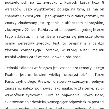
podzielonych na 22 zwrotki, z których każda liczy 8
wersetów. Jego wyjątkowość polega na tym, że ma on
charakter akrostychu i jest «psalmem alfabetycznym», to
znaczy zbudowany jest zgodnie z alfabetem hebrajskim,
złożonym z 22 liter. Każda zwrotka odpowiada jednej literze
tego alfabetu, i na tę literę zaczyna się pierwsze słowo
ośmiu wersetów zwrotki. Jest to oryginalna i bardzo
złożona kompozycja literacka, w której autor Psalmu
musiał wykorzystać wszystkie swoje zdolności.
Jednakże dla nas ważniejsza jest zasadnicza tematyka tego
Psalmu: jest on bowiem wielką i uroczystąpieśniąoTorze
Pana, czyli o Jego Prawie. To słowo w szerszym i pełnym
znaczeniu należy pojmować jako naukę, kształcenie, zbiór
wskazówek życiowych; Tora to objawienie, Słowo Boże,
skierowane do człowieka, wymagające odpowiedzi w postaci
ufnego posłuszeństwa i wielkodusznej miłości. Cały ten