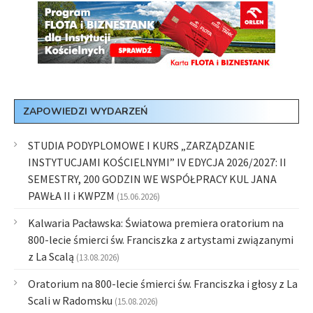
ZAPOWIEDZI WYDARZEŃ
STUDIA PODYPLOMOWE I KURS „ZARZĄDZANIE
INSTYTUCJAMI KOŚCIELNYMI” IV EDYCJA 2026/2027: II
SEMESTRY, 200 GODZIN WE WSPÓŁPRACY KUL JANA
PAWŁA II i KWPZM
(15.06.2026)
Kalwaria Pacławska: Światowa premiera oratorium na
800-lecie śmierci św. Franciszka z artystami związanymi
z La Scalą
(13.08.2026)
Oratorium na 800-lecie śmierci św. Franciszka i głosy z La
Scali w Radomsku
(15.08.2026)