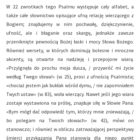
W 22 zwrotkach tego Psalmu występuje cały alfabet, a
także całe słownictwo opisujące ufną relację wierzącego z
Bogiem; znajdujemy w nim pochwałę, dziękczynienie,
ufność, ale i błaganie oraz skargę, jednakże zawsze
przeniknięte pewnością Bożej łaski i mocy Słowa Bożego.
Również wersety, w których dominują bolesne i mroczne
akcenty, są otwarte na nadzieję i przepojone wiarą.
«Przylgnęła do prochu moja dusza, / przywróć mi życie
według Twego słowa!» (w. 25), prosi z ufnością Psalmista;
«chociaż jestem jak bukłak wśród dymu, / nie zapomniałem
Twych ustaw» (w. 83), woła wierzący. Nawet jeśli jego wiara
zostaje wystawiona na próbę, znajduje siłę w Słowie Pana:
«Bym mógł dać odpowiedź tym, którzy mnie znieważają, /
bo polegam na Twoich słowach» (w. 42), mówi on
stanowczo; i również w obliczu zatrważającej perspektywy
śmierci przykazania Pana stanowią dla niego punkt