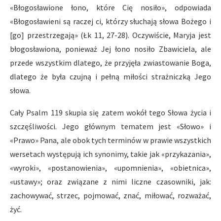
«Błogosławione łono, które Cię nosiło», odpowiada
«Błogosławieni są raczej ci, którzy słuchają słowa Bożego i
[go] przestrzegają» (Łk 11, 27-28). Oczywiście, Maryja jest
błogosławiona, ponieważ Jej łono nosiło Zbawiciela, ale
przede wszystkim dlatego, że przyjęła zwiastowanie Boga,
dlatego że była czujną i pełną miłości strażniczką Jego
słowa.
Cały Psalm 119 skupia się zatem wokół tego Słowa życia i
szczęśliwości. Jego głównym tematem jest «Słowo» i
«Prawo» Pana, ale obok tych terminów w prawie wszystkich
wersetach występują ich synonimy, takie jak «przykazania»,
«wyroki», «postanowienia», «upomnienia», «obietnica»,
«ustawy»; oraz związane z nimi liczne czasowniki, jak:
zachowywać, strzec, pojmować, znać, miłować, rozważać,
żyć.