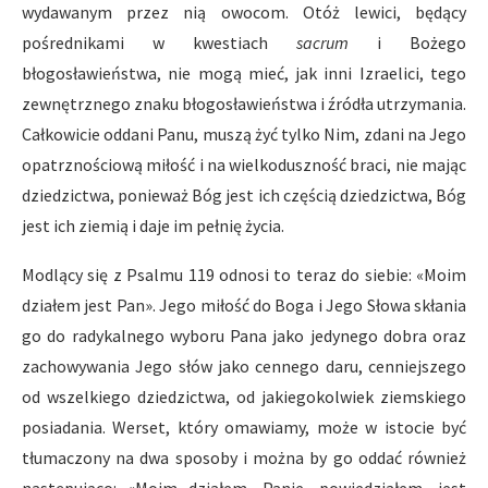
wydawanym przez nią owocom. Otóż lewici, będący
pośrednikami w kwestiach
sacrum
i Bożego
błogosławieństwa, nie mogą mieć, jak inni Izraelici, tego
zewnętrznego znaku błogosławieństwa i źródła utrzymania.
Całkowicie oddani Panu, muszą żyć tylko Nim, zdani na Jego
opatrznościową miłość i na wielkoduszność braci, nie mając
dziedzictwa, ponieważ Bóg jest ich częścią dziedzictwa, Bóg
jest ich ziemią i daje im pełnię życia.
Modlący się z Psalmu 119 odnosi to teraz do siebie: «Moim
działem jest Pan». Jego miłość do Boga i Jego Słowa skłania
go do radykalnego wyboru Pana jako jedynego dobra oraz
zachowywania Jego słów jako cennego daru, cenniejszego
od wszelkiego dziedzictwa, od jakiegokolwiek ziemskiego
posiadania. Werset, który omawiamy, może w istocie być
tłumaczony na dwa sposoby i można by go oddać również