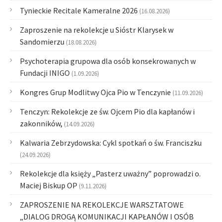
Tynieckie Recitale Kameralne 2026
(16.08.2026)
Zaproszenie na rekolekcje u Sióstr Klarysek w
Sandomierzu
(18.08.2026)
Psychoterapia grupowa dla osób konsekrowanych w
Fundacji INIGO
(1.09.2026)
Kongres Grup Modlitwy Ojca Pio w Tenczynie
(11.09.2026)
Tenczyn: Rekolekcje ze św. Ojcem Pio dla kapłanów i
zakonników,
(14.09.2026)
Kalwaria Zebrzydowska: Cykl spotkań o św. Franciszku
(24.09.2026)
Rekolekcje dla księży „Pasterz uważny” poprowadzi o.
Maciej Biskup OP
(9.11.2026)
ZAPROSZENIE NA REKOLEKCJE WARSZTATOWE
„DIALOG DROGĄ KOMUNIKACJI KAPŁANÓW I OSÓB