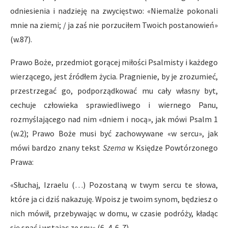
odniesienia i nadzieję na zwycięstwo: «Niemalże pokonali
mnie na ziemi; / ja zaś nie porzuciłem Twoich postanowień»
(w.87).
Prawo Boże, przedmiot gorącej miłości Psalmisty i każdego
wierzącego, jest źródłem życia. Pragnienie, by je zrozumieć,
przestrzegać go, podporządkować mu cały własny byt,
cechuje człowieka sprawiedliwego i wiernego Panu,
rozmyślającego nad nim «dniem i nocą», jak mówi Psalm 1
(w.2); Prawo Boże musi być zachowywane «w sercu», jak
mówi bardzo znany tekst
Szema
w Księdze Powtórzonego
Prawa:
«Słuchaj, Izraelu (…) Pozostaną w twym sercu te słowa,
które ja ci dziś nakazuję. Wpoisz je twoim synom, będziesz o
nich mówił, przebywając w domu, w czasie podróży, kładąc
się spać i wstając ze snu» (6, 4. 6-7).