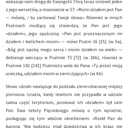
wskazuje nam drogę do Ewangelii. Chcę teraz omówić jeden
z jego wersetów, a mianowicie w. 57: «Moim działem jest Pan
— mówię, / by zachować Twoje słowa». Również w innych
Psalmach modlący się stwierdza, że Pan jest jego
«działem», jego spuścizną: «Pan jest przeznaczonym mi
działem i kielichem moim» — mówi Psalm 16 [15] (w. 5a),
«Bóg jest opoką mego serca i moim działem na wieki» —
deklaruje wierzący w Psalmie 73 [72] (w. 26b), również w
Psalmie 142 [141] Psalmista woła do Pana: «Ty jesteś moją
ucieczką, udziałem moim w ziemi żyjących» (w. 6b).
Słowo «dział» nawiązuje do podziału ziemi obiecanej między
plemiona Izraela, kiedy lewitom nie przypadła w udziale
żadna część terytorium, ponieważ ich «działem» był sam
Pan. Dwa teksty Pięcioksięgu mówią o tym wyraźnie,
posługując się tym właśnie określeniem: «Rzekł Pan do
Aarona: ‘Nie będziesz miał dziedzictwa w ich kraju; nie