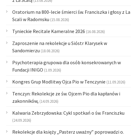
z La Scalą
(13.08.2026)
Oratorium na 800-lecie śmierci św. Franciszka i głosy z La
Scali w Radomsku
(15.08.2026)
Tynieckie Recitale Kameralne 2026
(16.08.2026)
Zaproszenie na rekolekcje u Sióstr Klarysek w
Sandomierzu
(18.08.2026)
Psychoterapia grupowa dla osób konsekrowanych w
Fundacji INIGO
(1.09.2026)
Kongres Grup Modlitwy Ojca Pio w Tenczynie
(11.09.2026)
Tenczyn: Rekolekcje ze św. Ojcem Pio dla kapłanów i
zakonników,
(14.09.2026)
Kalwaria Zebrzydowska: Cykl spotkań o św. Franciszku
(24.09.2026)
Rekolekcje dla księży „Pasterz uważny” poprowadzi o.