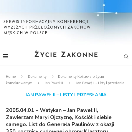
SERWIS INFORMACYJNY KONFERENCJI
WYŻSZYCH PRZEŁOŻONYCH ZAKONÓW
MĘSKICH W POLSCE
Home
Dokumenty
Dokumenty Kościoła o życiu
konsekrowanym
Jan Paweł II
Jan Paweł II – Listy i przesłania
JAN PAWEŁ II – LISTY I PRZESŁANIA
2005.04.01 – Watykan – Jan Paweł II,
Zawierzam Maryi Ojczyznę, Kościół i siebie
samego. List do Generała Paulinów z okazji
350. rocznicy cudownej obrony Klasztoru