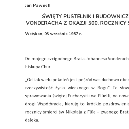
Jan Paweł I
I
ŚWIĘTY PUSTELNIK I BUDOWNICZ
VONDERACHA Z OKAZJI 500. ROCZNICY Ś
Watykan,
03 września 1987 r.
Do mojego czcigodnego Brata Johannesa Vonderach
biskupa Chur
„Od tak wielu pokoleń jest pośród was duchowo obe
rzeczywistość życia wiecznego w Bogu”. Te sło
sprawowania świętej Eucharystii we Flüelli, na no
drogi Współbracie, kieruję to krótkie pozdrowieni
rocznicy śmierci św. Mikołaja z Flüe – zwanego Bra
daleka.