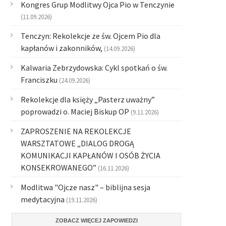
Kongres Grup Modlitwy Ojca Pio w Tenczynie
(11.09.2026)
Tenczyn: Rekolekcje ze św. Ojcem Pio dla
kapłanów i zakonników,
(14.09.2026)
Kalwaria Zebrzydowska: Cykl spotkań o św.
Franciszku
(24.09.2026)
Rekolekcje dla księży „Pasterz uważny”
poprowadzi o. Maciej Biskup OP
(9.11.2026)
ZAPROSZENIE NA REKOLEKCJE
WARSZTATOWE „DIALOG DROGĄ
KOMUNIKACJI KAPŁANÓW I OSÓB ŻYCIA
KONSEKROWANEGO”
(16.11.2026)
Modlitwa "Ojcze nasz" – biblijna sesja
medytacyjna
(19.11.2026)
ZOBACZ WIĘCEJ ZAPOWIEDZI