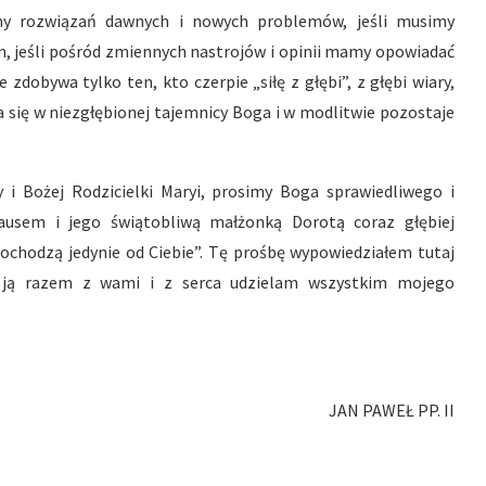
amy rozwiązań dawnych i nowych problemów, jeśli musimy
m, jeśli pośród zmiennych nastrojów i opinii mamy opowiadać
 zdobywa tylko ten, kto czerpie „siłę z głębi”, z głębi wiary,
za się w niezgłębionej tajemnicy Boga i w modlitwie pozostaje
 i Bożej Rodzicielki Maryi, prosimy Boga sprawiedliwego i
ausem i jego świątobliwą małżonką Dorotą coraz głębiej
pochodzą jedynie od Ciebie”. Tę prośbę wypowiedziałem tutaj
m ją razem z wami i z serca udzielam wszystkim mojego
JAN PAWEŁ PP. II