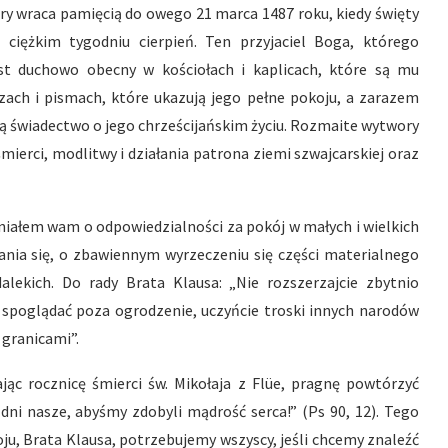
óry wraca pamięcią do owego 21 marca 1487 roku, kiedy święty
ciężkim tygodniu cierpień. Ten przyjaciel Boga, którego
est duchowo obecny w kościołach i kaplicach, które są mu
ach i pismach, które ukazują jego pełne pokoju, a zarazem
ją świadectwo o jego chrześcijańskim życiu. Rozmaite wytwory
śmierci, modlitwy i działania patrona ziemi szwajcarskiej oraz
ałem wam o odpowiedzialności za pokój w małych i wielkich
ia się, o zbawiennym wyrzeczeniu się części materialnego
alekich. Do rady Brata Klausa: „Nie rozszerzajcie zbytnio
ę spoglądać poza ogrodzenie, uczyńcie troski innych narodów
granicami”.
c rocznicę śmierci św. Mikołaja z Flüe, pragnę powtórzyć
dni nasze, abyśmy zdobyli mądrość serca!” (Ps 90, 12). Tego
u, Brata Klausa, potrzebujemy wszyscy, jeśli chcemy znaleźć