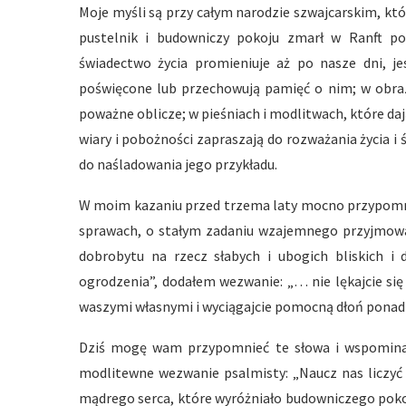
Moje myśli są przy całym narodzie szwajcarskim, kt
pustelnik i budowniczy pokoju zmarł w Ranft po 
świadectwo życia promieniuje aż po nasze dni, j
poświęcone lub przechowują pamięć o nim; w obraz
poważne oblicze; w pieśniach i modlitwach, które da
wiary i pobożności zapraszają do rozważania życia i 
do naśladowania jego przykładu.
W moim kazaniu przed trzema laty mocno przypomni
sprawach, o stałym zadaniu wzajemnego przyjmowan
dobrobytu na rzecz słabych i ubogich bliskich i d
ogrodzenia”, dodałem wezwanie: „… nie lękajcie si
waszymi własnymi i wyciągajcie pomocną dłoń ponad 
Dziś mogę wam przypomnieć te słowa i wspominają
modlitewne wezwanie psalmisty: „Naucz nas liczyć 
mądrego serca, które wyróżniało budowniczego pokoj