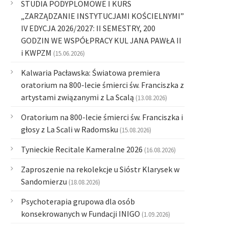
STUDIA PODYPLOMOWE I KURS
„ZARZĄDZANIE INSTYTUCJAMI KOŚCIELNYMI”
IV EDYCJA 2026/2027: II SEMESTRY, 200
GODZIN WE WSPÓŁPRACY KUL JANA PAWŁA II
i KWPZM
(15.06.2026)
Kalwaria Pacławska: Światowa premiera
oratorium na 800-lecie śmierci św. Franciszka z
artystami związanymi z La Scalą
(13.08.2026)
Oratorium na 800-lecie śmierci św. Franciszka i
głosy z La Scali w Radomsku
(15.08.2026)
Tynieckie Recitale Kameralne 2026
(16.08.2026)
Zaproszenie na rekolekcje u Sióstr Klarysek w
Sandomierzu
(18.08.2026)
Psychoterapia grupowa dla osób
konsekrowanych w Fundacji INIGO
(1.09.2026)