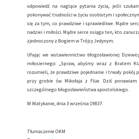
odpowiedź na naglące pytania życia, jeśli szuk
pokonywać trudności w życiu osobistym i społeczny
się za tym, co prawdziwe i sprawiedliwe. Mądre serce
nadziei i miłości. Mądre serce osiąga ten, kto zanur
zjednoczony z Bogiem w Trójcy Jedynym.
Ufając we wstawiennictwo błogosławionej Dziewicy
miłosiernego: „Spraw, abyśmy wraz z Bratem Kl
rozumieli, że prawdziwe pojednanie i trwały pokój 
przy grobie św. Mikołaja z Flüe. Dziś ponawia
szczególnego błogosławieństwa apostolskiego.
W Watykanie, dnia 3 września 19837.
Tłumaczenie OKM