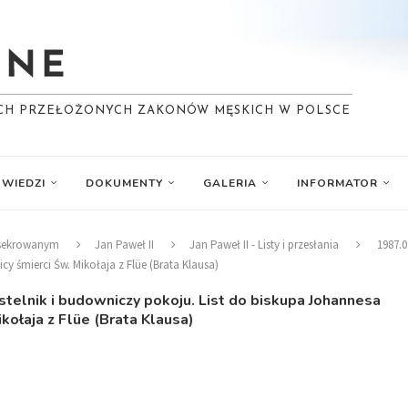
YCH PRZEŁOŻONYCH ZAKONÓW MĘSKICH W POLSCE
WIEDZI
DOKUMENTY
GALERIA
INFORMATOR
nsekrowanym
Jan Paweł II
Jan Paweł II - Listy i przesłania
1987.0
y śmierci Św. Mikołaja z Flüe (Brata Klausa)
stelnik i budowniczy pokoju. List do biskupa Johannesa
ikołaja z Flüe (Brata Klausa)