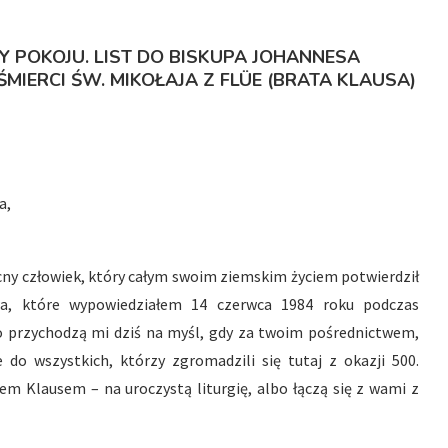
Y POKOJU. LIST DO BISKUPA JOHANNESA
MIERCI ŚW. MIKOŁAJA Z FLÜE (BRATA KLAUSA)
a,
cny człowiek, który całym swoim ziemskim życiem potwierdził
wa, które wypowiedziałem 14 czerwca 1984 roku podczas
wo przychodzą mi dziś na myśl, gdy za twoim pośrednictwem,
e do wszystkich, którzy zgromadzili się tutaj z okazji 500.
tem Klausem – na uroczystą liturgię, albo łączą się z wami z