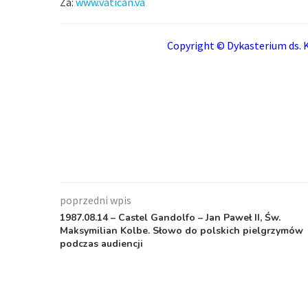
Za:
www.vatican.va
Copyright © Dykasterium ds. K
poprzedni wpis
1987.08.14 – Castel Gandolfo – Jan Paweł II, Św.
Maksymilian Kolbe. Słowo do polskich pielgrzymów
podczas audiencji