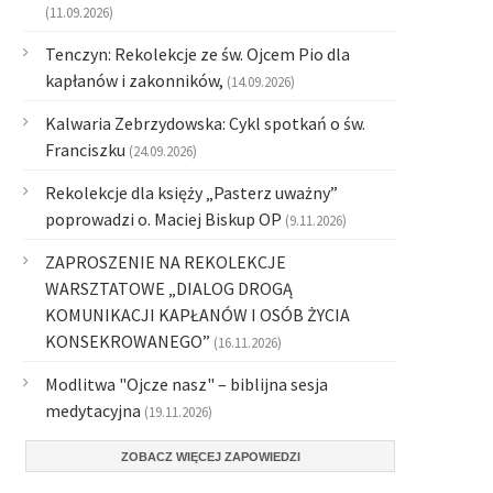
(11.09.2026)
Tenczyn: Rekolekcje ze św. Ojcem Pio dla
kapłanów i zakonników,
(14.09.2026)
Kalwaria Zebrzydowska: Cykl spotkań o św.
Franciszku
(24.09.2026)
Rekolekcje dla księży „Pasterz uważny”
poprowadzi o. Maciej Biskup OP
(9.11.2026)
ZAPROSZENIE NA REKOLEKCJE
WARSZTATOWE „DIALOG DROGĄ
KOMUNIKACJI KAPŁANÓW I OSÓB ŻYCIA
KONSEKROWANEGO”
(16.11.2026)
Modlitwa "Ojcze nasz" – biblijna sesja
medytacyjna
(19.11.2026)
ZOBACZ WIĘCEJ ZAPOWIEDZI