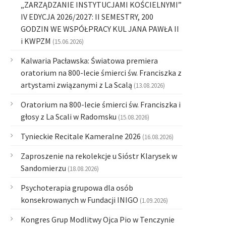
„ZARZĄDZANIE INSTYTUCJAMI KOŚCIELNYMI”
IV EDYCJA 2026/2027: II SEMESTRY, 200
GODZIN WE WSPÓŁPRACY KUL JANA PAWŁA II
i KWPZM
(15.06.2026)
Kalwaria Pacławska: Światowa premiera
oratorium na 800-lecie śmierci św. Franciszka z
artystami związanymi z La Scalą
(13.08.2026)
Oratorium na 800-lecie śmierci św. Franciszka i
głosy z La Scali w Radomsku
(15.08.2026)
Tynieckie Recitale Kameralne 2026
(16.08.2026)
Zaproszenie na rekolekcje u Sióstr Klarysek w
Sandomierzu
(18.08.2026)
Psychoterapia grupowa dla osób
konsekrowanych w Fundacji INIGO
(1.09.2026)
Kongres Grup Modlitwy Ojca Pio w Tenczynie