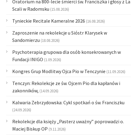
Oratorium na 800-lecie śmierci św. Franciszka i głosy z La
Scali w Radomsku
(15.08.2026)
Tynieckie Recitale Kameralne 2026
(16.08.2026)
Zaproszenie na rekolekcje u Sióstr Klarysek w
Sandomierzu
(18.08.2026)
Psychoterapia grupowa dla osób konsekrowanych w
Fundacji INIGO
(1.09.2026)
Kongres Grup Modlitwy Ojca Pio w Tenczynie
(11.09.2026)
Tenczyn: Rekolekcje ze św. Ojcem Pio dla kapłanów i
zakonników,
(14.09.2026)
Kalwaria Zebrzydowska: Cykl spotkań o św. Franciszku
(24.09.2026)
Rekolekcje dla księży „Pasterz uważny” poprowadzi o.
Maciej Biskup OP
(9.11.2026)