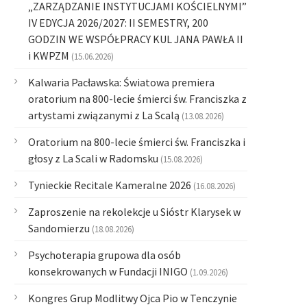
„ZARZĄDZANIE INSTYTUCJAMI KOŚCIELNYMI”
IV EDYCJA 2026/2027: II SEMESTRY, 200
GODZIN WE WSPÓŁPRACY KUL JANA PAWŁA II
i KWPZM
(15.06.2026)
Kalwaria Pacławska: Światowa premiera
oratorium na 800-lecie śmierci św. Franciszka z
artystami związanymi z La Scalą
(13.08.2026)
Oratorium na 800-lecie śmierci św. Franciszka i
głosy z La Scali w Radomsku
(15.08.2026)
Tynieckie Recitale Kameralne 2026
(16.08.2026)
Zaproszenie na rekolekcje u Sióstr Klarysek w
Sandomierzu
(18.08.2026)
Psychoterapia grupowa dla osób
konsekrowanych w Fundacji INIGO
(1.09.2026)
Kongres Grup Modlitwy Ojca Pio w Tenczynie