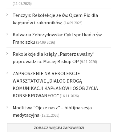
(11.09.2026)
Tenczyn: Rekolekcje ze św. Ojcem Pio dla
kapłanów i zakonników,
(14.09.2026)
Kalwaria Zebrzydowska: Cykl spotkań o św.
Franciszku
(24.09.2026)
Rekolekcje dla księży „Pasterz uważny”
poprowadzi o. Maciej Biskup OP
(9.11.2026)
ZAPROSZENIE NA REKOLEKCJE
WARSZTATOWE „DIALOG DROGĄ
KOMUNIKACJI KAPŁANÓW I OSÓB ŻYCIA
KONSEKROWANEGO”
(16.11.2026)
Modlitwa "Ojcze nasz" – biblijna sesja
medytacyjna
(19.11.2026)
ZOBACZ WIĘCEJ ZAPOWIEDZI