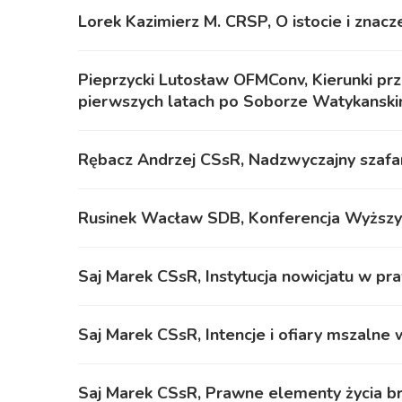
Lorek Kazimierz M. CRSP, O istocie i zna
Pieprzycki Lutosław OFMConv, Kierunki 
pierwszych latach po Soborze Watykanskim
Rębacz Andrzej CSsR, Nadzwyczajny szafarz
Rusinek Wacław SDB, Konferencja Wyższy
Saj Marek CSsR, Instytucja nowicjatu w p
Saj Marek CSsR, Intencje i ofiary mszalne 
Saj Marek CSsR, Prawne elementy życia b