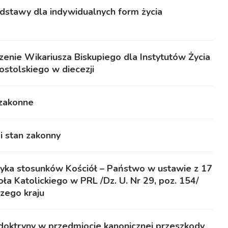
stawy dla indywidualnych form życia
enie Wikariusza Biskupiego dla Instytutów Życia
stolskiego w diecezji
 zakonne
i stan zakonny
yka stosunków Kościół – Państwo w ustawie z 17
ła Katolickiego w PRL /Dz. U. Nr 29, poz. 154/
zego kraju
i doktryny w przedmiocie kanonicznej przeszkody