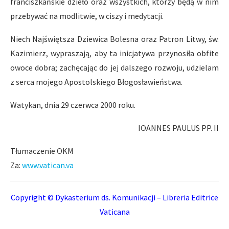
franciszkańskie dzieło oraz wszystkich, którzy będą w nim
przebywać na modlitwie, w ciszy i medytacji.
Niech Najświętsza Dziewica Bolesna oraz Patron Litwy, św.
Kazimierz, wypraszają, aby ta inicjatywa przynosiła obfite
owoce dobra; zachęcając do jej dalszego rozwoju, udzielam
z serca mojego Apostolskiego Błogosławieństwa.
Watykan, dnia 29 czerwca 2000 roku.
IOANNES PAULUS PP. II
Tłumaczenie OKM
Za:
www.vatican.va
Copyright © Dykasterium ds. Komunikacji – Libreria Editrice
Vaticana