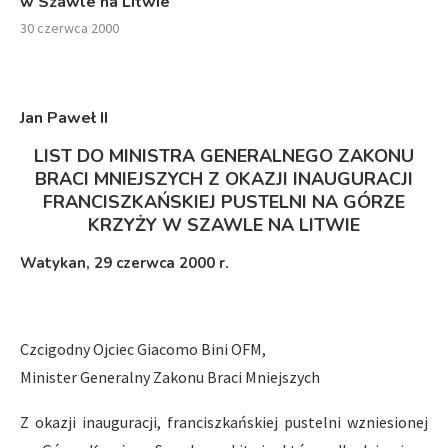
w Szawle na Litwie
30 czerwca 2000
Jan Paweł I
I
LIST DO MINISTRA GENERALNEGO ZAKONU
BRACI MNIEJSZYCH Z OKAZJI INAUGURACJI
FRANCISZKAŃSKIEJ PUSTELNI NA GÓRZE
KRZYŻY W SZAWLE NA LITWIE
Watykan,
29 czerwca 2000 r.
Czcigodny Ojciec Giacomo Bini OFM,
Minister Generalny Zakonu Braci Mniejszych
Z okazji inauguracji, franciszkańskiej pustelni wzniesionej