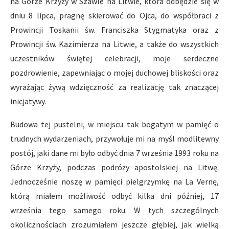
na Górze Krzyży w Szawle na Litwie, która odbędzie się w
dniu 8 lipca, pragnę skierować do Ojca, do współbraci z
Prowincji Toskanii św. Franciszka Stygmatyka oraz z
Prowincji św. Kazimierza na Litwie, a także do wszystkich
uczestników świętej celebracji, moje serdeczne
pozdrowienie, zapewniając o mojej duchowej bliskości oraz
wyrażając żywą wdzięczność za realizację tak znaczącej
inicjatywy.
Budowa tej pustelni, w miejscu tak bogatym w pamięć o
trudnych wydarzeniach, przywołuje mi na myśl modlitewny
postój, jaki dane mi było odbyć dnia 7 września 1993 roku na
Górze Krzyży, podczas podróży apostolskiej na Litwę.
Jednocześnie noszę w pamięci pielgrzymkę na La Vernę,
którą miałem możliwość odbyć kilka dni później, 17
września tego samego roku. W tych szczególnych
okolicznościach zrozumiałem jeszcze głębiej, jak wielką