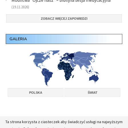
Modlitwa "Ojcze nasz" – biblijna sesja medytacyjna
(19.11.2026)
ZOBACZ WIĘCEJ ZAPOWIEDZI
GALERIA
POLSKA
ŚWIAT
Ta strona korzysta z ciasteczek aby świadczyć usługi na najwyższym
Copyright © 2026, Konferencja Wyższych Przełożonych Zakonów Męskich w