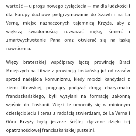
wartość — u progu nowego tysiąclecia — ma dla ludzkości i
dla Europy duchowe pielgrzymowanie do Szawli i na La
Vernę, miejsc naznaczonych tajemnicą Krzyża, aby z
większą świadomością rozważać mękę, śmierć i
zmartwychwstanie Pana oraz otwierać się na łaskę
nawrócenia.
Więzy braterskiej współpracy łączą prowincję Braci
Mniejszych na Litwie z prowincją toskańską już od czasów
sprzed nadejścia komunizmu, kiedy młodzi kandydaci z
ziemi litewskiej, pragnący podążać drogą charyzmatu
franciszkańskiego, byli wysyłani na formację zakonną
właśnie do Toskanii. Więzi te umocniły się w minionym
dziesięcioleciu i teraz z radością stwierdzam, że La Verna i
Góra Krzyży będą jeszcze ściślej złączone dzięki tej
opatrznościowej franciszkańskiej pustelni.