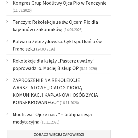
Kongres Grup Modlitwy Ojca Pio w Tenczynie
(11.09.2026)
Tenczyn: Rekolekcje ze św. Ojcem Pio dla
kapłanów i zakonników,
(14.09.2026)
Kalwaria Zebrzydowska: Cykl spotkań o św.
Franciszku
(24.09.2026)
Rekolekcje dla księży „Pasterz uważny”
poprowadzi o. Maciej Biskup OP
(9.11.2026)
ZAPROSZENIE NA REKOLEKCJE
WARSZTATOWE „DIALOG DROGĄ
KOMUNIKACJI KAPŁANÓW I OSÓB ŻYCIA
KONSEKROWANEGO”
(16.11.2026)
Modlitwa "Ojcze nasz" – biblijna sesja
medytacyjna
(19.11.2026)
ZOBACZ WIĘCEJ ZAPOWIEDZI