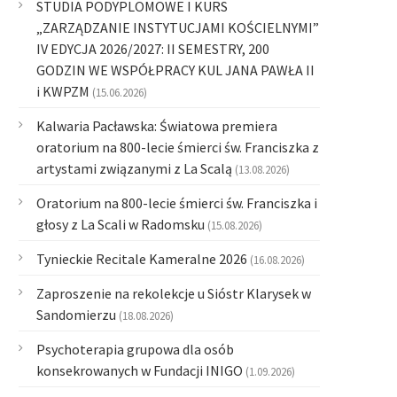
STUDIA PODYPLOMOWE I KURS
„ZARZĄDZANIE INSTYTUCJAMI KOŚCIELNYMI”
IV EDYCJA 2026/2027: II SEMESTRY, 200
GODZIN WE WSPÓŁPRACY KUL JANA PAWŁA II
i KWPZM
(15.06.2026)
Kalwaria Pacławska: Światowa premiera
oratorium na 800-lecie śmierci św. Franciszka z
artystami związanymi z La Scalą
(13.08.2026)
Oratorium na 800-lecie śmierci św. Franciszka i
głosy z La Scali w Radomsku
(15.08.2026)
Tynieckie Recitale Kameralne 2026
(16.08.2026)
Zaproszenie na rekolekcje u Sióstr Klarysek w
Sandomierzu
(18.08.2026)
Psychoterapia grupowa dla osób
konsekrowanych w Fundacji INIGO
(1.09.2026)