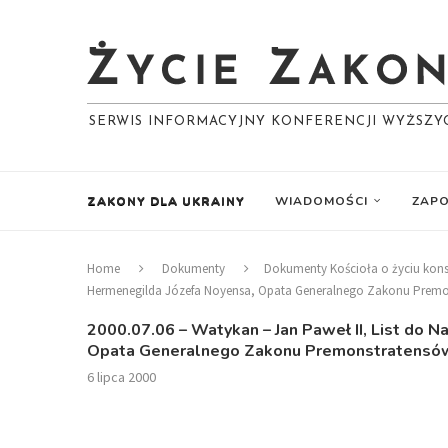
SERWIS INFORMACYJNY KONFERENCJI WYŻSZ
ZAKONY DLA UKRAINY
WIADOMOŚCI
ZAPO
Home
Dokumenty
Dokumenty Kościoła o życiu ko
Hermenegilda Józefa Noyensa, Opata Generalnego Zakonu Premons
2000.07.06 – Watykan – Jan Paweł II, List do 
Opata Generalnego Zakonu Premonstratensów z
6 lipca 2000