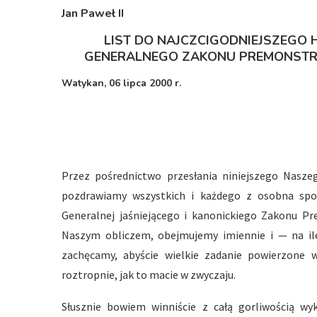
Jan Paweł I
I
LIST DO NAJCZCIGODNIEJSZEGO 
GENERALNEGO ZAKONU PREMONSTRA
Watykan, 06 lipca 2000 r.
Przez pośrednictwo przesłania niniejszego Nasze
pozdrawiamy wszystkich i każdego z osobna spoś
Generalnej jaśniejącego i kanonickiego Zakonu P
Naszym obliczem, obejmujemy imiennie i — na il
zachęcamy, abyście wielkie zadanie powierzone w
roztropnie, jak to macie w zwyczaju.
Słusznie bowiem winniście z całą gorliwością wy