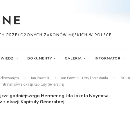
YCH PRZEŁOŻONYCH ZAKONÓW MĘSKICH W POLSCE
WIEDZI
DOKUMENTY
GALERIA
INFORMATOR
nsekrowanym
Jan Paweł II
Jan Paweł II - Listy i przesłania
2000.0
tratensów z okazji Kapituły Generalnej
Najczcigodniejszego Hermenegilda Józefa Noyensa,
 okazji Kapituły Generalnej