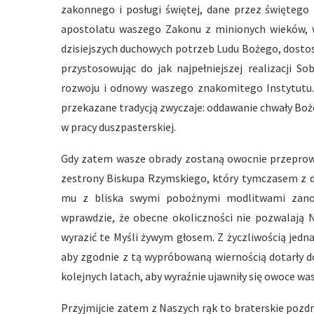
zakonnego i posługi świętej, dane przez świętego
apostolatu waszego Zakonu z minionych wieków, w
dzisiejszych duchowych potrzeb Ludu Bożego, dosto
przystosowując do jak najpełniejszej realizacji S
rozwoju i odnowy waszego znakomitego Instytutu.
przekazane tradycją zwyczaje: oddawanie chwały Boże
w pracy duszpasterskiej.
Gdy zatem wasze obrady zostaną owocnie przeprowad
zestrony Biskupa Rzymskiego, który tymczasem z da
mu z bliska swymi pobożnymi modlitwami zano
wprawdzie, że obecne okoliczności nie pozwalają 
wyrazić te Myśli żywym głosem. Z życzliwością jedn
aby zgodnie z tą wypróbowaną wiernością dotarły d
kolejnych latach, aby wyraźnie ujawniły się owoce wa
Przyjmijcie zatem z Naszych rąk to braterskie pozd