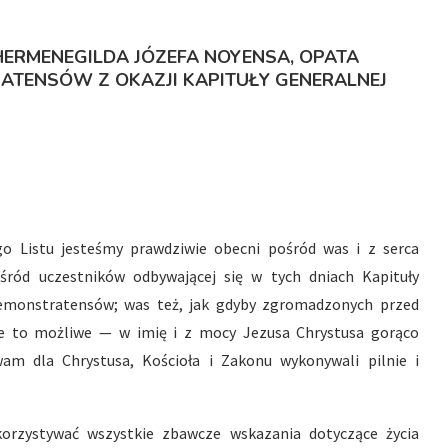
HERMENEGILDA JÓZEFA NOYENSA,
OPATA
TENSÓW Z OKAZJI KAPITUŁY GENERALNEJ
go Listu jesteśmy prawdziwie obecni pośród was i z serca
ród uczestników odbywającej się w tych dniach Kapituły
remonstratensów; was też, jak gdyby zgromadzonych przed
e to możliwe — w imię i z mocy Jezusa Chrystusa gorąco
am dla Chrystusa, Kościoła i Zakonu wykonywali pilnie i
korzystywać wszystkie zbawcze wskazania dotyczące życia