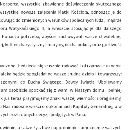
 Norberta, wszystkie zbawienne doświadczenia skutecznego
szystkie nowsze zalecenia Matki Kościoła, odnosząc je do
sowując do zmienionych warunków społecznych ludzi, mądrze
oboru Watykańskiego II, a wreszcie stosując je dla dalszego
 Ponadto potrzeba, abyście zachowywali wasze chwalebne,
j, kult eucharystyczny i maryjny, ducha pokuty oraz gorliwość
zone, będziecie się słusznie radować i otrzymacie uznanie
leka będzie spoglądał na wasze trudne dzieło i towarzyszył
szonymi do Ducha Świętego, Dawcy światła. Ubolewamy
Nam osobiście spotkać się z wami w Naszym domu i pełniej
ak już teraz przyjmujemy znaki waszej wierności i pragniemy,
o Nas radosne wieści o dokonaniach Kapituły Generalnej, a w
szych roztropnych decyzji podjętych w Panu.
rowienie, a także życzliwe napomnienie i umocnienie waszych