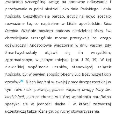
zwrócono szczególną uwagę na ponowne odkrywanie i
przeżywanie w pełni niedzieli jako dnia Pańskiego i dnia
Kościoła. Cieszyłbym się bardzo, gdyby na nowo zostało
rozważone to, co napisałem w Liście apostolskim
Dies
Domini
: «Właśnie bowiem podczas niedzielnej Mszy św.
chrześcijanie szczególnie mocno przeżywają to, czego
doświadczyli Apostołowie wieczorem w dniu Paschy, gdy
Zmartwychwstały objawił się im wszystkim,
zgromadzonym w jednym miejscu (por. J 20, 19). W tej
niewielkiej wspólnocie uczniów, stanowiącej zalążek
Kościoła, był w pewien sposób obecny Lud Boży wszystkich
21
czasów»
. Niech kapłani w swojej pracy duszpasterskiej w
tym roku łaski poświęcą
jeszcze większą uwagę Mszy św.
niedzielnej
, jako celebracji, w której wspólnota parafialna
spotyka się w jedności ducha i w której zazwyczaj
uczestniczą także różne grupy, ruchy, stowarzyszenia.