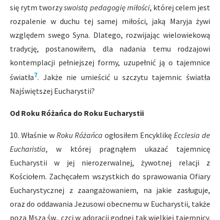
się rytm tworzy
swoistą pedagogię miłości
, której celem jest
rozpalenie w duchu tej samej miłości, jaką Maryja żywi
względem swego Syna. Dlatego, rozwijając wielowiekową
tradycję, postanowiłem, dla nadania temu rodzajowi
kontemplacji pełniejszej formy, uzupełnić ją o tajemnice
7
światła
. Jakże nie umieścić u szczytu tajemnic światła
Najświętszej Eucharystii?
Od Roku Różańca do Roku Eucharystii
10. Właśnie w
Roku Różańca
ogłosiłem Encyklikę
Ecclesia de
Eucharistia
, w której pragnąłem ukazać tajemnicę
Eucharystii w jej nierozerwalnej, żywotnej relacji z
Kościołem. Zachęcałem wszystkich do sprawowania Ofiary
Eucharystycznej z zaangażowaniem, na jakie zasługuje,
oraz do oddawania Jezusowi obecnemu w Eucharystii, także
poza Mszą św., czci w adoracji godnej tak wielkiej tajemnicy.