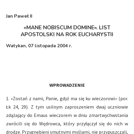
Jan Paweł I
I
«
MANE NOBISCUM DOMINE
»
.
LIST
APOSTOLSKI NA ROK EUCHARYSTII
Watykan, 07 listopada 2004 r.
WPROWADZENIE
1. «Zostań z nami, Panie, gdyż ma się ku wieczorowi» (por.
Łk 24, 29). Z tym usilnym zaproszeniem dwaj uczniowie
zdążający do Emaus wieczorem w dniu zmartwychwstania
zwrócili się do Wędrowca, który przyłączył się do nich w
drodze. Przygnębieni smutnymi myślami, nie przypuszczali,