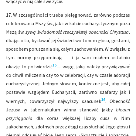
włączyć w nią całe swe życie.
17. W szczególności trzeba pielęgnować, zarówno podczas
celebrowania Mszy św., jak i w kulcie eucharystycznym poza
Mszą św.
żywą świadomość rzeczywistej obecności Chrystusa
,
dbając o to, by dawać jej świadectwo tonem głosu, gestami,
sposobem poruszania się, całym zachowaniem. W związku z
tym normy przypominają — i ja sam miałem ostatnio
15
okazję to potwierdzić
— wagę, jaką należy przywiązywać
do chwil milczenia czy to w celebracji, czy w czasie adoracji
eucharystycznej. Jednym słowem, konieczne jest, aby całej
postawie względem Eucharystii, zarówno szafarzy jak i
16
wiernych, towarzyszył najwyższy szacunek
. Obecność
Jezusa w tabernakulum winna stanowić jakby
biegun
przyciągania
dla coraz większej liczby dusz w Nim
zakochanych, zdolnych przez długi czas słuchać Jego głosu i
niemal odczuwać bicie Jego serca. «Skosztujcie i zobaczcie,