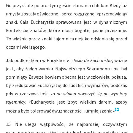
Go przy stole po prostym geście «łamania chleba». Kiedy już
umysły zostały oświecone i serca rozgrzane, «przemawiają»
znaki. Cała Eucharystia sprawowana jest w dynamicznym
kontekście znaków, które niosą bogate, jasne przesłanie.
To właśnie przez znaki tajemnica niejako odsłania się przed
oczami wierzącego.
Jak podkreśliłem w Encyklice
Ecclesia de Eucharistia
, ważne
jest, aby żaden wymiar Najświętszego Sakramentu nie był
pominięty. Zawsze bowiem obecna jest w człowieku pokusa,
by zredukować Eucharystię do ludzkich wymiarów, podczas
gdy w rzeczywistości
to on winien otworzyć się na wymiary
tajemnicy
. «Eucharystia jest zbyt wielkim darem, ażeby
12
można było tolerować dwuznaczności i umniejszenia»
.
15. Nie ulega wątpliwości, że najbardziej oczywistym
wymiarem Eucharystii jest
uczta
. Eucharystia narodziła się w