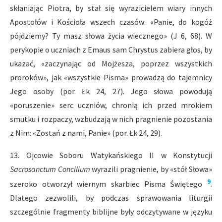
skłaniając Piotra, by stał się wyrazicielem wiary innych
Apostołów i Kościoła wszech czasów: «Panie, do kogóż
pójdziemy? Ty masz słowa życia wiecznego» (J 6, 68). W
perykopie o uczniach z Emaus sam Chrystus zabiera głos, by
ukazać, «zaczynając od Mojżesza, poprzez wszystkich
proroków», jak «wszystkie Pisma» prowadzą do tajemnicy
Jego osoby (por. Łk 24, 27). Jego słowa powodują
«poruszenie» serc uczniów, chronią ich przed mrokiem
smutku i rozpaczy, wzbudzają w nich pragnienie pozostania
z Nim: «Zostań z nami, Panie» (por. Łk 24, 29).
13. Ojcowie Soboru Watykańskiego II w Konstytucji
Sacrosanctum Concilium
wyrazili pragnienie, by «stół Słowa»
9
szeroko otworzył wiernym skarbiec Pisma Świętego
.
Dlatego zezwolili, by podczas sprawowania liturgii
szczególnie fragmenty biblijne były odczytywane w języku