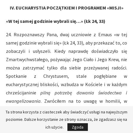
IV. EUCHARYSTIA POCZĄTKIEM I PROGRAMEM «MISJI»
«W tej samej godzinie wybrali się…» (Łk 24, 33)
24. Rozpoznawszy Pana, dwaj uczniowie z Emaus «w tej
samej godzinie wybrali się» (Łk 24, 33), aby przekazać to, co
zobaczyli i usłyszeli. Kiedy naprawdę doświadczyło się
Zmartwychwstałego, pożywając Jego Ciało i Jego Krew, nie
można zatrzymać tylko dla siebie przeżywanej radości.
Spotkanie z Chrystusem, stale pogłębiane w
eucharystycznej bliskości, wzbudza w Kościele i w każdym
chrześcijaninie
pilną potrzebę dawania świadectwa i
ewangelizowania
. Zwróciłem na to uwagę w homilii, w
której zapowiedziałem
Rok Eucharystii
, nawiązując do słów
Ta strona korzysta z ciasteczek aby świadczyć usługi na najwyższym
św. Pawła: «Ilekroć bowiem spożywacie ten chleb i pijecie
poziomie. Dalsze korzystanie ze strony oznacza, że zgadzasz się na
kielich, śmierć Pana głosicie, aż przyjdzie» (1 Kor 11, 26).
ich użycie.
Zgoda