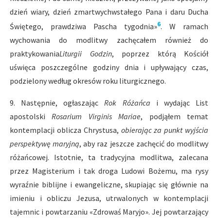
dzień wiary, dzień zmartwychwstałego Pana i daru Ducha
6
Świętego, prawdziwa Pascha tygodnia»
. W ramach
wychowania do modlitwy zachęcałem również do
praktykowania
Liturgii Godzin
, poprzez którą Kościół
uświęca poszczególne godziny dnia i upływający czas,
podzielony według okresów roku liturgicznego.
9. Następnie, ogłaszając
Rok Różańca
i wydając List
apostolski
Rosarium Virginis Mariae
, podjąłem temat
kontemplacji oblicza Chrystusa,
obierając za punkt wyjścia
perspektywę maryjną
, aby raz jeszcze zachęcić do modlitwy
różańcowej. Istotnie, ta tradycyjna modlitwa, zalecana
przez Magisterium i tak droga Ludowi Bożemu, ma rysy
wyraźnie biblijne i ewangeliczne, skupiając się głównie na
imieniu i obliczu Jezusa, utrwalonych w kontemplacji
tajemnic i powtarzaniu «Zdrowaś Maryjo». Jej powtarzający