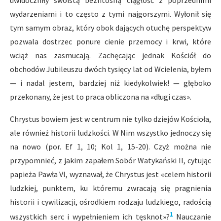
uwidoczniły swoistą bezlitosną ciągłość z poprzednimi
wydarzeniami i to często z tymi najgorszymi. Wyłonił się
tym samym obraz, który obok dających otuchę perspektyw
pozwala dostrzec ponure cienie przemocy i krwi, które
wciąż nas zasmucają. Zachęcając jednak Kościół do
obchodów Jubileuszu dwóch tysięcy lat od Wcielenia, byłem
— i nadal jestem, bardziej niż kiedykolwiek! — głęboko
przekonany, że jest to praca obliczona na «długi czas».
Chrystus bowiem jest w centrum nie tylko dziejów Kościoła,
ale również historii ludzkości. W Nim wszystko jednoczy się
na nowo (por. Ef 1, 10; Kol 1, 15-20). Czyż można nie
przypomnieć, z jakim zapałem Sobór Watykański II, cytując
papieża Pawła VI, wyznawał, że Chrystus jest «celem historii
ludzkiej, punktem, ku któremu zwracają się pragnienia
historii i cywilizacji, ośrodkiem rodzaju ludzkiego, radością
1
wszystkich serc i wypełnieniem ich tęsknot»?
Nauczanie