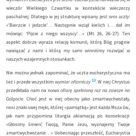
wieczór Wielkiego Czwartku w kontekście wieczerzy
paschalnej. Dlatego w jej strukturę wpisany jest
sens uczty
:
«’Bierzcie i jedzcie’… Następnie wziął kielich i… dał im
mówiąc: ‘Pijcie z niego wszyscy’…» (Mt 26, 26-27). Ten
aspekt dobrze wyraża relację komunii, którą Bóg pragnie
nawiązać z nami i którą my sami winniśmy rozwijać w
naszych wzajemnych stosunkach.
Nie można jednak zapominać, że uczta eucharystyczna ma
13
też i przede wszystkim
wymiar ofiarniczy
. W niej Chrystus
przedkłada nam na nowo
ofiarę spełnioną raz na zawsze na
Golgocie
. Choć jest w niej obecny jako zmartwychwstały,
nosi znaki swej męki, której «pamiątką» jest każda Msza św.,
jak nam przypomina liturgia aklamacją po konsekracji:
«Głosimy śmierć Twoją, Panie Jezu, wyznajemy Twoje
zmartwychwstanie…» Uobecniając przeszłość, Eucharystia