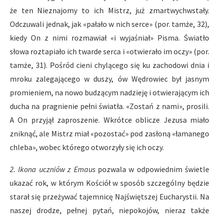
że ten Nieznajomy to ich Mistrz, już zmartwychwstały.
Odczuwali jednak, jak «pałało w nich serce» (por. tamże, 32),
kiedy On z nimi rozmawiał «i wyjaśniał» Pisma. Światło
słowa roztapiało ich twarde serca i «otwierało im oczy» (por.
tamże, 31). Pośród cieni chylącego się ku zachodowi dnia i
mroku zalegającego w duszy, ów Wędrowiec był jasnym
promieniem, na nowo budzącym nadzieję i otwierającym ich
ducha na pragnienie pełni światła. «Zostań z nami», prosili.
A On przyjął zaproszenie. Wkrótce oblicze Jezusa miało
zniknąć, ale Mistrz miał «pozostać» pod zasłoną «łamanego
chleba», wobec którego otworzyły się ich oczy.
2. Ikona uczniów z Emaus
pozwala w odpowiednim świetle
ukazać rok, w którym Kościół w sposób szczególny będzie
starał się przeżywać tajemnicę Najświętszej Eucharystii. Na
naszej drodze, pełnej pytań, niepokojów, nieraz także