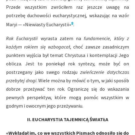
Przede wszystkim zwróciłem raz jeszcze uwagę na
potrzebę duchowości eucharystycznej, wskazując na wzór
8
Maryi — «Niewiasty Eucharystii»
.
Rok Eucharystii
wyrasta zatem na
fundamencie, który z
każdym rokiem się wzbogacał
, choć zawsze zasadniczym
punktem wyjścia był temat Chrystusa i kontemplacji Jego
oblicza. Jest to poniekąd rok syntezy, może być on
postrzegany jako swego rodzaju
zwieńczenie dotychczas
przebytej drogi
. Wiele można by mówić o tym, w jaki sposób
dobrze przeżywać ten rok. Ograniczę się do wskazania
pewnych perspektyw, które mogą pomóc wszystkim w
godnym i owocnym jego przeżywaniu.
II. EUCHARYSTIA TAJEMNICĄ ŚWIATŁA
«Wykładał im, co we wszystkich Pismach odnosiło się do