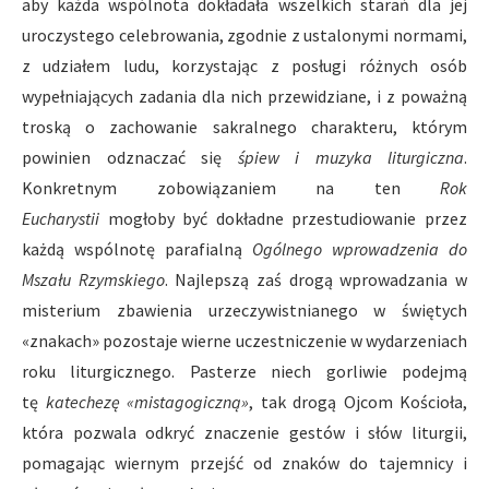
aby każda wspólnota dokładała wszelkich starań dla jej
uroczystego celebrowania, zgodnie z ustalonymi normami,
z udziałem ludu, korzystając z posługi różnych osób
wypełniających zadania dla nich przewidziane, i z poważną
troską o zachowanie sakralnego charakteru, którym
powinien odznaczać się
śpiew i muzyka liturgiczna
.
Konkretnym zobowiązaniem na ten
Rok
Eucharystii
mogłoby być dokładne przestudiowanie przez
każdą wspólnotę parafialną
Ogólnego wprowadzenia do
Mszału Rzymskiego
. Najlepszą zaś drogą wprowadzania w
misterium zbawienia urzeczywistnianego w świętych
«znakach» pozostaje wierne uczestniczenie w wydarzeniach
roku liturgicznego. Pasterze niech gorliwie podejmą
tę
katechezę «mistagogiczną»
, tak drogą Ojcom Kościoła,
która pozwala odkryć znaczenie gestów i słów liturgii,
pomagając wiernym przejść od znaków do tajemnicy i