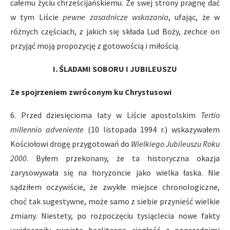
całemu życiu chrześcijańskiemu. Ze swej strony pragnę dać
w tym Liście
pewne zasadnicze wskazania
, ufając, że w
różnych częściach, z jakich się składa Lud Boży, zechce on
przyjąć moją propozycję z gotowością i miłością.
I. ŚLADAMI SOBORU I JUBILEUSZU
Ze spojrzeniem zwróconym ku Chrystusowi
6. Przed dziesięcioma laty w Liście apostolskim
Tertio
millennio adveniente
(10 listopada 1994 r.) wskazywałem
Kościołowi drogę przygotowań do
Wielkiego Jubileuszu Roku
2000
. Byłem przekonany, że ta historyczna okazja
zarysowywała się na horyzoncie jako wielka łaska. Nie
sądziłem oczywiście, że zwykłe miejsce chronologiczne,
choć tak sugestywne, może samo z siebie przynieść wielkie
zmiany. Niestety, po rozpoczęciu tysiąclecia nowe fakty