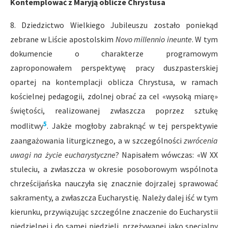
Kontemplować z Maryją oblicze Chrystusa
8. Dziedzictwo Wielkiego Jubileuszu zostało poniekąd
zebrane w Liście apostolskim
Novo millennio ineunte
. W tym
dokumencie o charakterze programowym
zaproponowałem perspektywę pracy duszpasterskiej
opartej na kontemplacji oblicza Chrystusa, w ramach
kościelnej pedagogii, zdolnej obrać za cel «wysoką miarę»
świętości, realizowanej zwłaszcza poprzez sztukę
5
modlitwy
. Jakże mogłoby zabraknąć w tej perspektywie
zaangażowania liturgicznego, a w szczególności
zwrócenia
uwagi na życie eucharystyczne
? Napisałem wówczas: «W XX
stuleciu, a zwłaszcza w okresie posoborowym wspólnota
chrześcijańska nauczyła się znacznie dojrzalej sprawować
sakramenty, a zwłaszcza Eucharystię. Należy dalej iść w tym
kierunku, przywiązując szczególne znaczenie do Eucharystii
niedzielnej i do samej niedzieli, przeżywanej jako specjalny