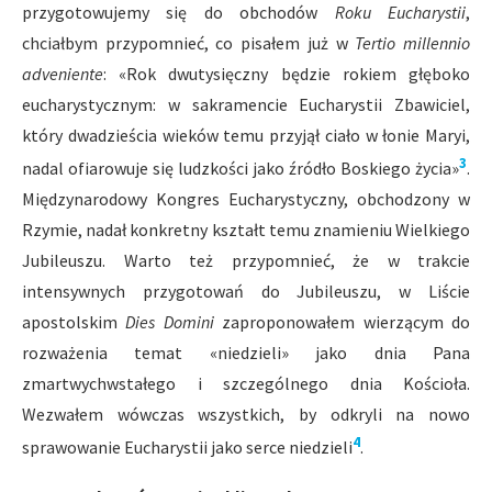
przygotowujemy się do obchodów
Roku Eucharystii
,
chciałbym przypomnieć, co pisałem już w
Tertio millennio
adveniente
: «Rok dwutysięczny będzie rokiem głęboko
eucharystycznym: w sakramencie Eucharystii Zbawiciel,
który dwadzieścia wieków temu przyjął ciało w łonie Maryi,
3
nadal ofiarowuje się ludzkości jako źródło Boskiego życia»
.
Międzynarodowy Kongres Eucharystyczny, obchodzony w
Rzymie, nadał konkretny kształt temu znamieniu Wielkiego
Jubileuszu. Warto też przypomnieć, że w trakcie
intensywnych przygotowań do Jubileuszu, w Liście
apostolskim
Dies Domini
zaproponowałem wierzącym do
rozważenia temat «niedzieli» jako dnia Pana
zmartwychwstałego i szczególnego dnia Kościoła.
Wezwałem wówczas wszystkich, by odkryli na nowo
4
sprawowanie Eucharystii jako serce niedzieli
.