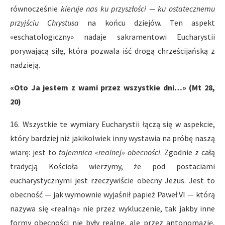
równocześnie
kieruje nas ku przyszłości — ku ostatecznemu
przyjściu Chrystusa
na końcu dziejów. Ten aspekt
«eschatologiczny» nadaje sakramentowi Eucharystii
porywającą siłę, która pozwala iść drogą chrześcijańską z
nadzieją.
«Oto Ja jestem z wami przez wszystkie dni…» (Mt 28,
20)
16. Wszystkie te wymiary Eucharystii łączą się w aspekcie,
który bardziej niż jakikolwiek inny wystawia na próbę naszą
wiarę: jest to
tajemnica «realnej» obecności
. Zgodnie z całą
tradycją Kościoła wierzymy, że pod postaciami
eucharystycznymi jest rzeczywiście obecny Jezus. Jest to
obecność — jak wymownie wyjaśnił papież Paweł VI — którą
nazywa się «realną» nie przez wykluczenie, tak jakby inne
formy obecności nie były realne, ale przez antonomazję,