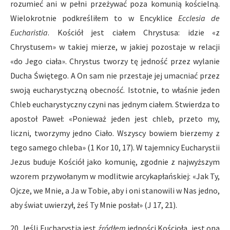
rozumieć ani w pełni przeżywać poza komunią kościelną.
Wielokrotnie podkreśliłem to w Encyklice
Ecclesia de
Eucharistia
. Kościół jest ciałem Chrystusa: idzie «z
Chrystusem» w takiej mierze, w jakiej pozostaje w relacji
«do Jego ciała». Chrystus tworzy tę jedność przez wylanie
Ducha Świętego. A On sam nie przestaje jej umacniać przez
swoją eucharystyczną obecność. Istotnie, to właśnie jeden
Chleb eucharystyczny czyni nas jednym ciałem. Stwierdza to
apostoł Paweł: «Ponieważ jeden jest chleb, przeto my,
liczni, tworzymy jedno Ciało. Wszyscy bowiem bierzemy z
tego samego chleba» (1 Kor 10, 17). W tajemnicy Eucharystii
Jezus buduje Kościół jako komunię, zgodnie z najwyższym
wzorem przywołanym w modlitwie arcykapłańskiej: «Jak Ty,
Ojcze, we Mnie, a Ja w Tobie, aby i oni stanowili w Nas jedno,
aby świat uwierzył, żeś Ty Mnie posłał» (J 17, 21).
20. Jeśli Eucharystia jest
źródłem
jedności Kościoła, jest ona