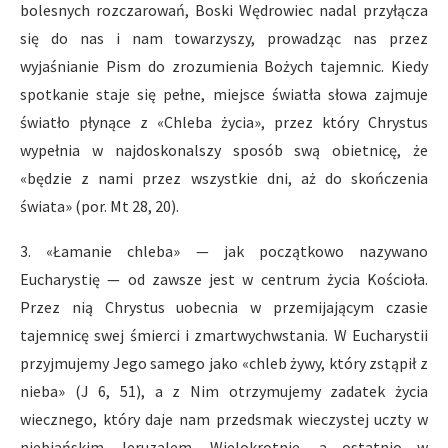
bolesnych rozczarowań, Boski Wędrowiec nadal przyłącza
się do nas i nam towarzyszy, prowadząc nas przez
wyjaśnianie Pism do zrozumienia Bożych tajemnic. Kiedy
spotkanie staje się pełne, miejsce światła słowa zajmuje
światło płynące z «Chleba życia», przez który Chrystus
wypełnia w najdoskonalszy sposób swą obietnicę, że
«będzie z nami przez wszystkie dni, aż do skończenia
świata» (por. Mt 28, 20).
3. «Łamanie chleba» — jak początkowo nazywano
Eucharystię — od zawsze jest w centrum życia Kościoła.
Przez nią Chrystus uobecnia w przemijającym czasie
tajemnicę swej śmierci i zmartwychwstania. W Eucharystii
przyjmujemy Jego samego jako «chleb żywy, który zstąpił z
nieba» (J 6, 51), a z Nim otrzymujemy zadatek życia
wiecznego, który daje nam przedsmak wieczystej uczty w
niebiańskim Jeruzalem. Wielokrotnie, a ostatnio w