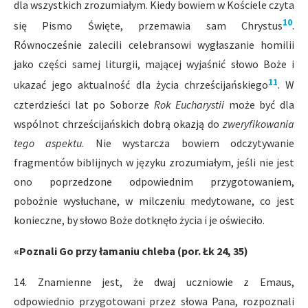
dla wszystkich zrozumiałym. Kiedy bowiem w Kościele czyta
10
się Pismo Święte, przemawia sam Chrystus
.
Równocześnie zalecili celebransowi wygłaszanie homilii
jako części samej liturgii, mającej wyjaśnić słowo Boże i
11
ukazać jego aktualność dla życia chrześcijańskiego
. W
czterdzieści lat po Soborze
Rok Eucharystii
może być dla
wspólnot chrześcijańskich dobrą okazją do
zweryfikowania
tego aspektu
. Nie wystarcza bowiem odczytywanie
fragmentów biblijnych w języku zrozumiałym, jeśli nie jest
ono poprzedzone odpowiednim przygotowaniem,
pobożnie wysłuchane, w milczeniu medytowane, co jest
konieczne, by słowo Boże dotknęło życia i je oświeciło.
«Poznali Go przy łamaniu chleba (por. Łk 24, 35)
14. Znamienne jest, że dwaj uczniowie z Emaus,
odpowiednio przygotowani przez słowa Pana, rozpoznali