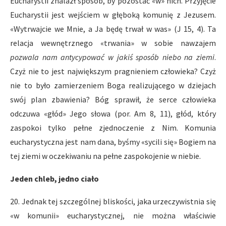
Eucharystii znalazł sposób, by pozostać «w» nich. Przyjęcie
Eucharystii jest wejściem w głęboką komunię z Jezusem.
«Wytrwajcie we Mnie, a Ja będę trwał w was» (J 15, 4). Ta
relacja wewnętrznego «trwania» w sobie nawzajem
pozwala nam antycypować w jakiś sposób niebo na ziemi
.
Czyż nie to jest największym pragnieniem człowieka? Czyż
nie to było zamierzeniem Boga realizującego w dziejach
swój plan zbawienia? Bóg sprawił, że serce człowieka
odczuwa «głód» Jego słowa (por. Am 8, 11), głód, który
zaspokoi tylko pełne zjednoczenie z Nim. Komunia
eucharystyczna jest nam dana, byśmy «sycili się» Bogiem na
tej ziemi w oczekiwaniu na pełne zaspokojenie w niebie.
Jeden chleb, jedno ciało
20. Jednak tej szczególnej bliskości, jaka urzeczywistnia się
«w komunii» eucharystycznej, nie można właściwie