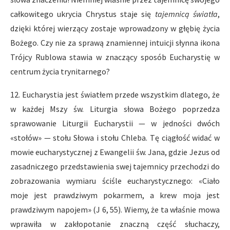
całkowitego ukrycia Chrystus staje się
tajemnicą światła
,
dzięki której wierzący zostaje wprowadzony w głębię życia
Bożego. Czy nie za sprawą znamiennej intuicji słynna ikona
Trójcy Rublowa stawia w znaczący sposób Eucharystię w
centrum życia trynitarnego?
12. Eucharystia jest światłem przede wszystkim dlatego, że
w każdej Mszy św. Liturgia słowa Bożego poprzedza
sprawowanie Liturgii Eucharystii — w jedności dwóch
«stołów» — stołu Słowa i stołu Chleba. Tę ciągłość widać w
mowie eucharystycznej z Ewangelii św. Jana, gdzie Jezus od
zasadniczego przedstawienia swej tajemnicy przechodzi do
zobrazowania wymiaru ściśle eucharystycznego: «Ciało
moje jest prawdziwym pokarmem, a krew moja jest
prawdziwym napojem» (J 6, 55). Wiemy, że ta właśnie mowa
wprawiła w zakłopotanie znaczną część słuchaczy,