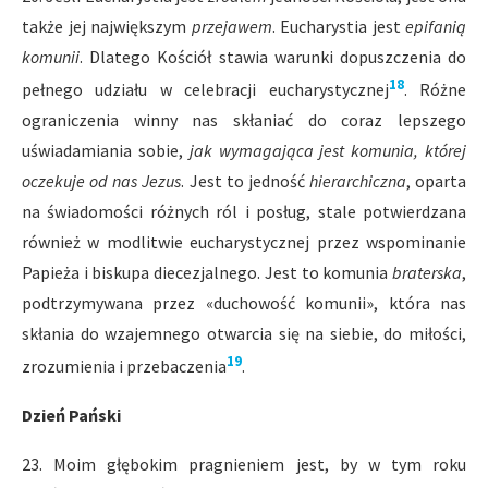
także jej największym
przejawem
. Eucharystia jest
epifanią
komunii
. Dlatego Kościół stawia warunki dopuszczenia do
18
pełnego udziału w celebracji eucharystycznej
. Różne
ograniczenia winny nas skłaniać do coraz lepszego
uświadamiania sobie,
jak wymagająca jest komunia, której
oczekuje od nas Jezus
. Jest to jedność
hierarchiczna
, oparta
na świadomości różnych ról i posług, stale potwierdzana
również w modlitwie eucharystycznej przez wspominanie
Papieża i biskupa diecezjalnego. Jest to komunia
braterska
,
podtrzymywana przez «duchowość komunii», która nas
skłania do wzajemnego otwarcia się na siebie, do miłości,
19
zrozumienia i przebaczenia
.
Dzień Pański
23. Moim głębokim pragnieniem jest, by w tym roku