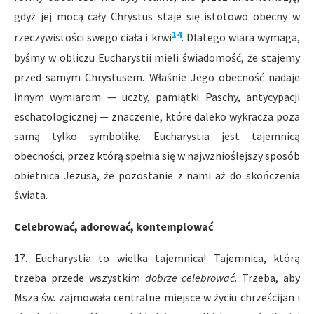
gdyż jej mocą cały Chrystus staje się istotowo obecny w
14
rzeczywistości swego ciała i krwi
. Dlatego wiara wymaga,
byśmy w obliczu Eucharystii mieli świadomość, że stajemy
przed samym Chrystusem. Właśnie Jego obecność nadaje
innym wymiarom — uczty, pamiątki Paschy, antycypacji
eschatologicznej — znaczenie, które daleko wykracza poza
samą tylko symbolikę. Eucharystia jest tajemnicą
obecności, przez którą spełnia się w najwznioślejszy sposób
obietnica Jezusa, że pozostanie z nami aż do skończenia
świata.
Celebrować, adorować, kontemplować
17. Eucharystia to wielka tajemnica! Tajemnica, którą
trzeba przede wszystkim
dobrze celebrować
. Trzeba, aby
Msza św. zajmowała centralne miejsce w życiu chrześcijan i