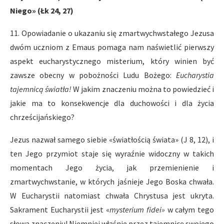
Niego» (Łk 24, 27)
11. Opowiadanie o ukazaniu się zmartwychwstałego Jezusa
dwóm uczniom z Emaus pomaga nam naświetlić pierwszy
aspekt eucharystycznego misterium, który winien być
zawsze obecny w pobożności Ludu Bożego:
Eucharystia
tajemnicą światła!
W jakim znaczeniu można to powiedzieć i
jakie ma to konsekwencje dla duchowości i dla życia
chrześcijańskiego?
Jezus nazwał samego siebie «światłością świata» (J 8, 12), i
ten Jego przymiot staje się wyraźnie widoczny w takich
momentach Jego życia, jak przemienienie i
zmartwychwstanie, w których jaśnieje Jego Boska chwała.
W Eucharystii natomiast chwała Chrystusa jest ukryta.
Sakrament Eucharystii jest «
mysterium fidei»
w całym tego
słowa znaczeniu! Niemniej właśnie przez tajemnicę swojego