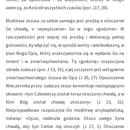
uwierzą, za Kościół wszystkich czasów (por. J17, 20).
Modlitwa Jezusa za siebie samego jest prośbą o otoczenie
Go chwałą, o «wywyższenie» Go w Jego «godzinie». W
rzeczywistości jest więcej niż prośbą i deklaracją pełnej
gotowości, by włączyć się, w sposób wolny i wielkoduszny, w
plan Boga Ojca, który urzeczywistnia się w wydaniu Go na
śmierć i w zmartwychwstaniu. Tę «godzinę» rozpoczyna
zdrada Judasza (por. J 13, 31), a jej szczytem jest wstąpienie
zmartwychwstałego Jezusa do Ojca (J 20, 17). Opuszczenie
Wieczernika przez Judasza Jezus komentuje następującymi
słowami: «Syn Człowieczy został teraz otoczony chwałą, a w
Nim Bóg został chwałą otoczony» (J 13, 31).
Nieprzypadkowo rozpoczyna On modlitwę arcykapłańską,
mówiąc: «Ojcze, nadeszła godzina. Otocz swego Syna
chwałą, aby Syn Ciebie nią otoczył» (J 17, 1). Otoczenie