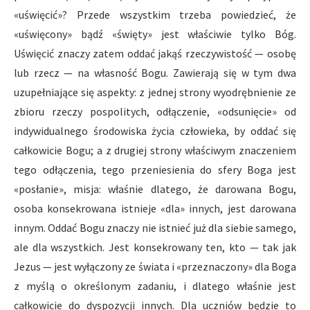
«uświęcić»? Przede wszystkim trzeba powiedzieć, że
«uświęcony» bądź «święty» jest właściwie tylko Bóg.
Uświęcić znaczy zatem oddać jakąś rzeczywistość — osobę
lub rzecz — na własność Bogu. Zawierają się w tym dwa
uzupełniające się aspekty: z jednej strony wyodrębnienie ze
zbioru rzeczy pospolitych, odłączenie, «odsunięcie» od
indywidualnego środowiska życia człowieka, by oddać się
całkowicie Bogu; a z drugiej strony właściwym znaczeniem
tego odłączenia, tego przeniesienia do sfery Boga jest
«posłanie», misja: właśnie dlatego, że darowana Bogu,
osoba konsekrowana istnieje «dla» innych, jest darowana
innym. Oddać Bogu znaczy nie istnieć już dla siebie samego,
ale dla wszystkich. Jest konsekrowany ten, kto — tak jak
Jezus — jest wyłączony ze świata i «przeznaczony» dla Boga
z myślą o określonym zadaniu, i dlatego właśnie jest
całkowicie do dyspozycji innych. Dla uczniów będzie to