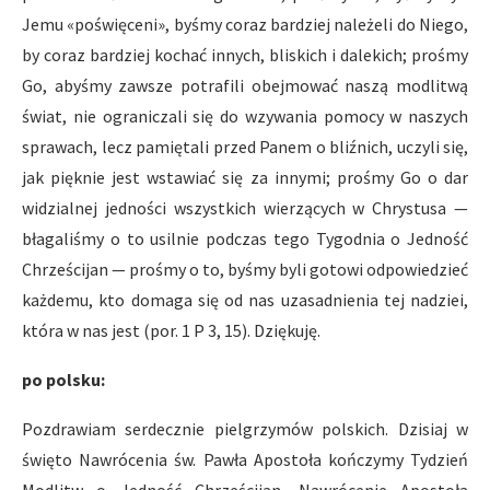
Jemu «poświęceni», byśmy coraz bardziej należeli do Niego,
by coraz bardziej kochać innych, bliskich i dalekich; prośmy
Go, abyśmy zawsze potrafili obejmować naszą modlitwą
świat, nie ograniczali się do wzywania pomocy w naszych
sprawach, lecz pamiętali przed Panem o bliźnich, uczyli się,
jak pięknie jest wstawiać się za innymi; prośmy Go o dar
widzialnej jedności wszystkich wierzących w Chrystusa —
błagaliśmy o to usilnie podczas tego Tygodnia o Jedność
Chrześcijan — prośmy o to, byśmy byli gotowi odpowiedzieć
każdemu, kto domaga się od nas uzasadnienia tej nadziei,
która w nas jest (por. 1 P 3, 15). Dziękuję.
po polsku:
Pozdrawiam serdecznie pielgrzymów polskich. Dzisiaj w
święto Nawrócenia św. Pawła Apostoła kończymy Tydzień