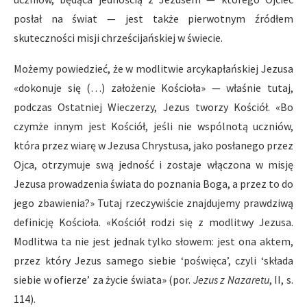
posłał na świat — jest także pierwotnym źródłem
skuteczności misji chrześcijańskiej w świecie.
Możemy powiedzieć, że w modlitwie arcykapłańskiej Jezusa
«dokonuje się (…) założenie Kościoła» — właśnie tutaj,
podczas Ostatniej Wieczerzy, Jezus tworzy Kościół. «Bo
czymże innym jest Kościół, jeśli nie wspólnotą uczniów,
która przez wiarę w Jezusa Chrystusa, jako posłanego przez
Ojca, otrzymuje swą jedność i zostaje włączona w misję
Jezusa prowadzenia świata do poznania Boga, a przez to do
jego zbawienia?» Tutaj rzeczywiście znajdujemy prawdziwą
definicję Kościoła. «Kościół rodzi się z modlitwy Jezusa.
Modlitwa ta nie jest jednak tylko słowem: jest ona aktem,
przez który Jezus samego siebie ‘poświęca’, czyli ‘składa
siebie w ofierze’ za życie świata» (por.
Jezus z Nazaretu
, II, s.
114).