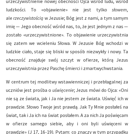
urzeczywistnienie nowej obecności Ojca wśród ludu, wśród
ludzkości. To «objawienie» nie jest tylko
słowem
,
ale
rzeczywistością
w Jezusie; Bóg jest z nami, a tym samym
imię — Jego obecność wśród nas, to, że jest jednym z nas —
zostało «urzeczywistnione». To objawienie urzeczywistnia
się zatem we wcieleniu Słowa. W Jezusie Bóg wchodzi w
ludzkie ciało, staje się bliski w sposób niezwykły i nowy. Ta
obecność znajduje swój szczyt w ofierze, którą Jezus
urzeczywistnia przez Paschę śmierci i zmartwychwstania.
W centrum tej modlitwy wstawienniczej i przebłagalnej za
uczniów jest prośba o
uświęcenie
; Jezus mówi do Ojca: «Oni
nie są ze świata, jak i Ja nie jestem ze świata. Uświęć ich w
prawdzie. Słowo Twoje jest prawdą. Jak Ty Mnie posłałeś na
świat, tak i Ja ich na świat posłałem. A za nich Ja poświęcam
w ofierze samego siebie, aby i oni byli uświęceni w
prawdzie» (J 17, 16-19). Pytam: co znaczy w tym przypadku