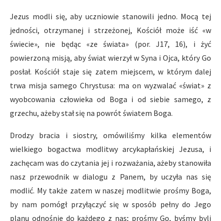
Jezus modli się, aby uczniowie stanowili jedno. Mocą tej
jedności, otrzymanej i strzeżonej, Kościół może iść «w
świecie», nie będąc «ze świata» (por. J17, 16), i żyć
powierzoną misją, aby świat wierzył w Syna i Ojca, który Go
posłał. Kościół staje się zatem miejscem, w którym dalej
trwa misja samego Chrystusa: ma on wyzwalać «świat» z
wyobcowania człowieka od Boga i od siebie samego, z
grzechu, ażeby stał się na powrót światem Boga.
Drodzy bracia i siostry, omówiliśmy kilka elementów
wielkiego bogactwa modlitwy arcykapłańskiej Jezusa, i
zachęcam was do czytania jej i rozważania, ażeby stanowiła
nasz przewodnik w dialogu z Panem, by uczyła nas się
modlić. My także zatem w naszej modlitwie prośmy Boga,
by nam pomógł przyłączyć się w sposób pełny do Jego
planu odnośnie do każdego z nas; prośmy Go, byśmy byli