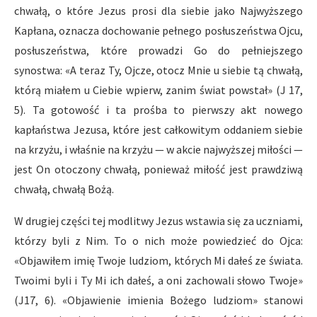
chwałą, o które Jezus prosi dla siebie jako Najwyższego
Kapłana, oznacza dochowanie pełnego posłuszeństwa Ojcu,
posłuszeństwa, które prowadzi Go do pełniejszego
synostwa: «A teraz Ty, Ojcze, otocz Mnie u siebie tą chwałą,
którą miałem u Ciebie wpierw, zanim świat powstał» (J 17,
5). Ta gotowość i ta prośba to pierwszy akt nowego
kapłaństwa Jezusa, które jest całkowitym oddaniem siebie
na krzyżu, i właśnie na krzyżu — w akcie najwyższej miłości —
jest On otoczony chwałą, ponieważ miłość jest prawdziwą
chwałą, chwałą Bożą.
W drugiej części tej modlitwy Jezus wstawia się za uczniami,
którzy byli z Nim. To o nich może powiedzieć do Ojca:
«Objawiłem imię Twoje ludziom, których Mi dałeś ze świata.
Twoimi byli i Ty Mi ich dałeś, a oni zachowali słowo Twoje»
(J17, 6). «Objawienie imienia Bożego ludziom» stanowi