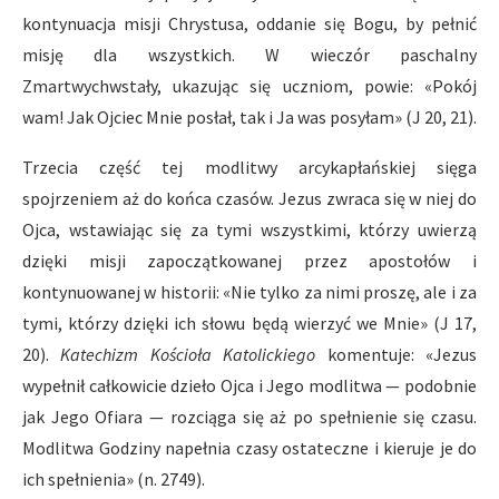
kontynuacja misji Chrystusa, oddanie się Bogu, by pełnić
misję dla wszystkich. W wieczór paschalny
Zmartwychwstały, ukazując się uczniom, powie: «Pokój
wam! Jak Ojciec Mnie posłał, tak i Ja was posyłam» (J 20, 21).
Trzecia część tej modlitwy arcykapłańskiej sięga
spojrzeniem aż do końca czasów. Jezus zwraca się w niej do
Ojca, wstawiając się za tymi wszystkimi, którzy uwierzą
dzięki misji zapoczątkowanej przez apostołów i
kontynuowanej w historii: «Nie tylko za nimi proszę, ale i za
tymi, którzy dzięki ich słowu będą wierzyć we Mnie» (J 17,
20).
Katechizm Kościoła Katolickiego
komentuje: «Jezus
wypełnił całkowicie dzieło Ojca i Jego modlitwa — podobnie
jak Jego Ofiara — rozciąga się aż po spełnienie się czasu.
Modlitwa Godziny napełnia czasy ostateczne i kieruje je do
ich spełnienia» (n. 2749).