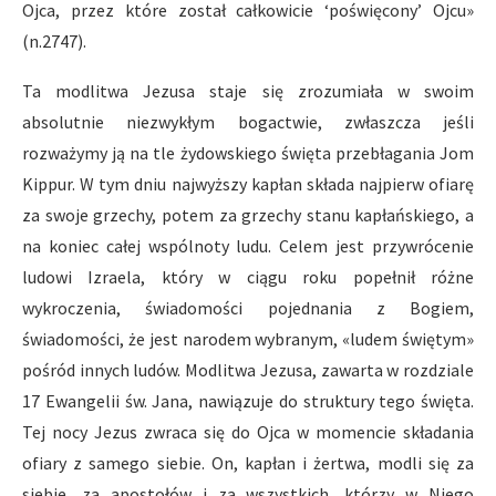
Ojca, przez które został całkowicie ‘poświęcony’ Ojcu»
(n.2747).
Ta modlitwa Jezusa staje się zrozumiała w swoim
absolutnie niezwykłym bogactwie, zwłaszcza jeśli
rozważymy ją na tle żydowskiego święta przebłagania Jom
Kippur. W tym dniu najwyższy kapłan składa najpierw ofiarę
za swoje grzechy, potem za grzechy stanu kapłańskiego, a
na koniec całej wspólnoty ludu. Celem jest przywrócenie
ludowi Izraela, który w ciągu roku popełnił różne
wykroczenia, świadomości pojednania z Bogiem,
świadomości, że jest narodem wybranym, «ludem świętym»
pośród innych ludów. Modlitwa Jezusa, zawarta w rozdziale
17 Ewangelii św. Jana, nawiązuje do struktury tego święta.
Tej nocy Jezus zwraca się do Ojca w momencie składania
ofiary z samego siebie. On, kapłan i żertwa, modli się za
siebie, za apostołów i za wszystkich, którzy w Niego