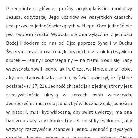
Przedmiotem głównej prośby arcykapłańskiej modlitwy
Jezusa, dotyczącej Jego uczniów we wszystkich czasach,
jest przyszła jedność wierzących w Niego. Owa jedność nie
jest tworem świata. Wywodzi się ona wyłącznie z jedności
Bożej i dociera do nas od Ojca poprzez Syna i w Duchu
Świętym. Jezus prosi o dar, który pochodzi z nieba i wywiera
skutek — realny i dostrzegalny — na ziemi. Modli się, «aby
wszyscy stanowili jedno, jak Ty, Ojcze, we Mnie, a Ja w Tobie,
aby i oni stanowili w Nas jedno, by świat uwierzył, że Ty Mnie
posłałeś» (J 17, 21). Jedność chrześcijan z jednej strony jest
rzeczywistością ukrytą w sercach osób wierzących.
Jednocześnie musi ona jednak być widoczna z całą jasnością
w historii, musi być widoczna, aby świat uwierzył, ma ona
bardzo praktyczny i konkretny cel, musi być widoczna, aby
wszyscy rzeczywiście stanowili jedno. Jedność przyszłych
uczniów, będąca jednością z Jezusem — którego Ojciec