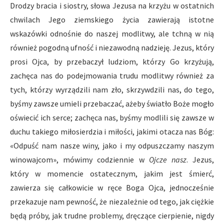
Drodzy bracia i siostry, słowa Jezusa na krzyżu w ostatnich
chwilach Jego ziemskiego życia zawierają istotne
wskazówki odnośnie do naszej modlitwy, ale tchną w nią
również pogodną ufność i niezawodną nadzieję. Jezus, który
prosi Ojca, by przebaczył ludziom, którzy Go krzyżują,
zachęca nas do podejmowania trudu modlitwy również za
tych, którzy wyrządzili nam zło, skrzywdzili nas, do tego,
byśmy zawsze umieli przebaczać, ażeby światło Boże mogło
oświecić ich serce; zachęca nas, byśmy modlili się zawsze w
duchu takiego miłosierdzia i miłości, jakimi otacza nas Bóg:
«Odpuść nam nasze winy, jako i my odpuszczamy naszym
winowajcom», mówimy codziennie w
Ojcze nasz
. Jezus,
który w momencie ostatecznym, jakim jest śmierć,
zawierza się całkowicie w ręce Boga Ojca, jednocześnie
przekazuje nam pewność, że niezależnie od tego, jak ciężkie
będą próby, jak trudne problemy, dręczące cierpienie, nigdy