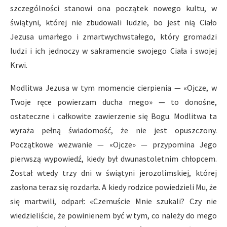
szczególności stanowi ona początek nowego kultu, w
świątyni, której nie zbudowali ludzie, bo jest nią Ciało
Jezusa umarłego i zmartwychwstałego, który gromadzi
ludzi i ich jednoczy w sakramencie swojego Ciała i swojej
Krwi.
Modlitwa Jezusa w tym momencie cierpienia — «Ojcze, w
Twoje ręce powierzam ducha mego» — to donośne,
ostateczne i całkowite zawierzenie się Bogu. Modlitwa ta
wyraża pełną świadomość, że nie jest opuszczony.
Początkowe wezwanie — «Ojcze» — przypomina Jego
pierwszą wypowiedź, kiedy był dwunastoletnim chłopcem.
Został wtedy trzy dni w świątyni jerozolimskiej, której
zasłona teraz się rozdarła. A kiedy rodzice powiedzieli Mu, że
się martwili, odparł: «Czemuście Mnie szukali? Czy nie
wiedzieliście, że powinienem być w tym, co należy do mego