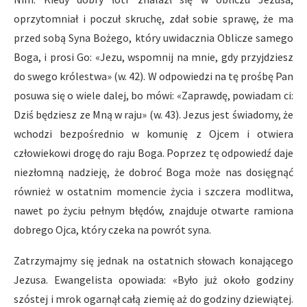
oprzytomniał i poczuł skruchę, zdał sobie sprawę, że ma
przed sobą Syna Bożego, który uwidacznia Oblicze samego
Boga, i prosi Go: «Jezu, wspomnij na mnie, gdy przyjdziesz
do swego królestwa» (w. 42). W odpowiedzi na tę prośbę Pan
posuwa się o wiele dalej, bo mówi: «Zaprawdę, powiadam ci:
Dziś będziesz ze Mną w raju» (w. 43). Jezus jest świadomy, że
wchodzi bezpośrednio w komunię z Ojcem i otwiera
człowiekowi drogę do raju Boga. Poprzez tę odpowiedź daje
niezłomną nadzieję, że dobroć Boga może nas dosięgnąć
również w ostatnim momencie życia i szczera modlitwa,
nawet po życiu pełnym błędów, znajduje otwarte ramiona
dobrego Ojca, który czeka na powrót syna.
Zatrzymajmy się jednak na ostatnich słowach konającego
Jezusa. Ewangelista opowiada: «Było już około godziny
szóstej i mrok ogarnął całą ziemię aż do godziny dziewiątej.