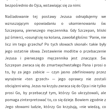
bezpośrednio do Ojca, wstawiając się za nimi.
Naśladowanie tej postawy Jezusa odnajdujemy we
wzruszającym opowiadaniu o ukamienowaniu św.
Szczepana, pierwszego męczennika. Gdy Szczepan, bliski
już śmierci, «osunął się na kolana, zawołał głośno: ‘Panie, nie
licz im tego grzechu!’ Po tych słowach skonał»: takie były
jego ostatnie słowa. Zestawienie modlitw o przebaczenie
Jezusa i pierwszego męczennika jest znaczące. Św.
Szczepan zwraca się do zmartwychwstałego Pana i prosi o
to, by za jego zabicie — czyn jasno zdefiniowany przez
wyrażenie «ten grzech» — jego oprawcy nie zostali
obciążeni winą. Jezus na krzyżu zwraca się do Ojca i nie tylko
prosi Go, by przebaczył tym, którzy Go ukrzyżowali, ale
pomaga zinterpretować to, co się dzieje. Bowiem zgodnie z
Jego słowami ludzie, którzy Go krzyżują, «nie wiedzą, co