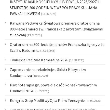
INSTYTUCJAMI KOŚCIELNYMI” IV EDYCJA 2026/2027: II
SEMESTRY, 200 GODZIN WE WSPÓŁPRACY KUL JANA
PAWŁA II i KWPZM
(15.06.2026)
Kalwaria Pacławska: Światowa premiera oratorium na
800-lecie śmierci św. Franciszka z artystami związanymi
z La Scalą
(13.08.2026)
Oratorium na 800-lecie śmierci św. Franciszka i głosy z La
Scali w Radomsku
(15.08.2026)
Tynieckie Recitale Kameralne 2026
(16.08.2026)
Zaproszenie na rekolekcje u Sióstr Klarysek w
Sandomierzu
(18.08.2026)
Psychoterapia grupowa dla osób konsekrowanych w
Fundacji INIGO
(1.09.2026)
Kongres Grup Modlitwy Ojca Pio w Tenczynie
(11.09.2026)