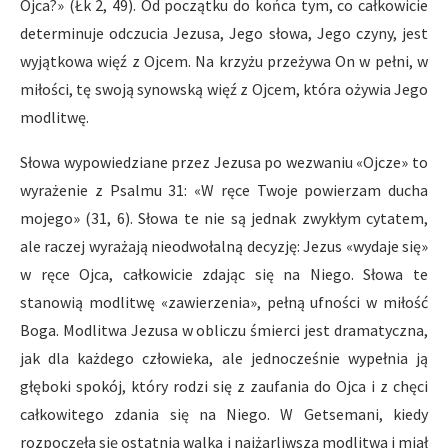
Ojca?» (Łk 2, 49). Od początku do końca tym, co całkowicie
determinuje odczucia Jezusa, Jego słowa, Jego czyny, jest
wyjątkowa więź z Ojcem. Na krzyżu przeżywa On w pełni, w
miłości, tę swoją synowską więź z Ojcem, która ożywia Jego
modlitwę.
Słowa wypowiedziane przez Jezusa po wezwaniu «Ojcze» to
wyrażenie z Psalmu 31: «W ręce Twoje powierzam ducha
mojego» (31, 6). Słowa te nie są jednak zwykłym cytatem,
ale raczej wyrażają nieodwołalną decyzję: Jezus «wydaje się»
w ręce Ojca, całkowicie zdając się na Niego. Słowa te
stanowią modlitwę «zawierzenia», pełną ufności w miłość
Boga. Modlitwa Jezusa w obliczu śmierci jest dramatyczna,
jak dla każdego człowieka, ale jednocześnie wypełnia ją
głęboki spokój, który rodzi się z zaufania do Ojca i z chęci
całkowitego zdania się na Niego. W Getsemani, kiedy
rozpoczęła się ostatnia walka i najżarliwsza modlitwa i miał