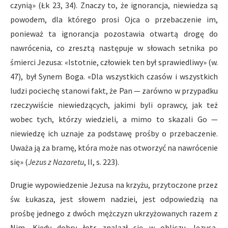
czynią» (Łk 23, 34). Znaczy to, że ignorancja, niewiedza są
powodem, dla którego prosi Ojca o przebaczenie im,
ponieważ ta ignorancja pozostawia otwartą drogę do
nawrócenia, co zresztą następuje w słowach setnika po
śmierci Jezusa: «Istotnie, człowiek ten był sprawiedliwy» (w.
47), był Synem Boga. «Dla wszystkich czasów i wszystkich
ludzi pociechę stanowi fakt, że Pan — zarówno w przypadku
rzeczywiście niewiedzących, jakimi byli oprawcy, jak też
wobec tych, którzy wiedzieli, a mimo to skazali Go —
niewiedzę ich uznaje za podstawę prośby o przebaczenie.
Uważa ją za bramę, która może nas otworzyć na nawrócenie
się» (
Jezus z Nazaretu
, II, s. 223).
Drugie wypowiedzenie Jezusa na krzyżu, przytoczone przez
św. Łukasza, jest słowem nadziei, jest odpowiedzią na
prośbę jednego z dwóch mężczyzn ukrzyżowanych razem z
Nim. Kiedy dobry łotr znalazł się w obliczu Jezusa,