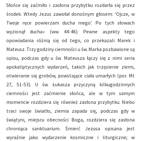
Słońce się zaćmiło i zasłona przybytku rozdarła się przez
środek. Wtedy Jezus zawołał donośnym głosem: ‘Ojcze, w
Twoje ręce powierzam ducha mego’. Po tych słowach
wyzionął ducha» (ww. 44-46). Pewne aspekty tego
opowiadania różnią się od tego, co przekazali Marek i
Mateusz. Trzy godziny ciemności u św. Marka pozbawione są
opisu, podczas gdy u św. Mateusza łączy się z nimi seria
apokaliptycznych wydarzeń, takich jak trzęsienie ziemi,
otwieranie się grobów, powstające ciała umarłych (por. Mt
27, 51-53). U św. Łukasza przyczyną kilkugodzinnych
ciemności jest zaćmienie słońca, ale w tym samym
momencie rozdziera się również zasłona przybytku. Niebo
traci swoje światło, ziemia zapada się, podczas gdy w
świątyni, miejscu obecności Boga, rozdziera się zasłona
chroniąca sanktuarium. Śmierć Jezusa opisana jest
wyraźnie jako wydarzenie kosmiczne i liturgiczne; w