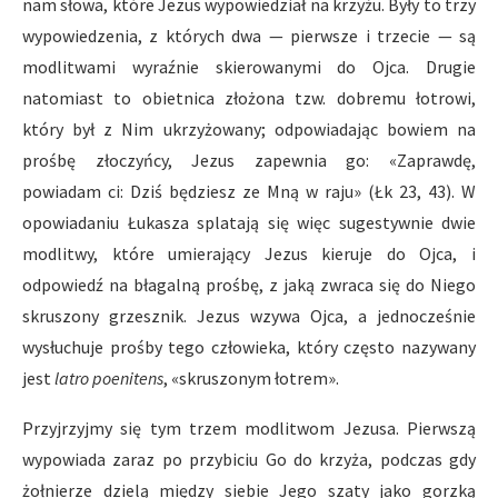
nam słowa, które Jezus wypowiedział na krzyżu. Były to trzy
wypowiedzenia, z których dwa — pierwsze i trzecie — są
modlitwami wyraźnie skierowanymi do Ojca. Drugie
natomiast to obietnica złożona tzw. dobremu łotrowi,
który był z Nim ukrzyżowany; odpowiadając bowiem na
prośbę złoczyńcy, Jezus zapewnia go: «Zaprawdę,
powiadam ci: Dziś będziesz ze Mną w raju» (Łk 23, 43). W
opowiadaniu Łukasza splatają się więc sugestywnie dwie
modlitwy, które umierający Jezus kieruje do Ojca, i
odpowiedź na błagalną prośbę, z jaką zwraca się do Niego
skruszony grzesznik. Jezus wzywa Ojca, a jednocześnie
wysłuchuje prośby tego człowieka, który często nazywany
jest
latro poenitens
, «skruszonym łotrem».
Przyjrzyjmy się tym trzem modlitwom Jezusa. Pierwszą
wypowiada zaraz po przybiciu Go do krzyża, podczas gdy
żołnierze dzielą między siebie Jego szaty jako gorzką