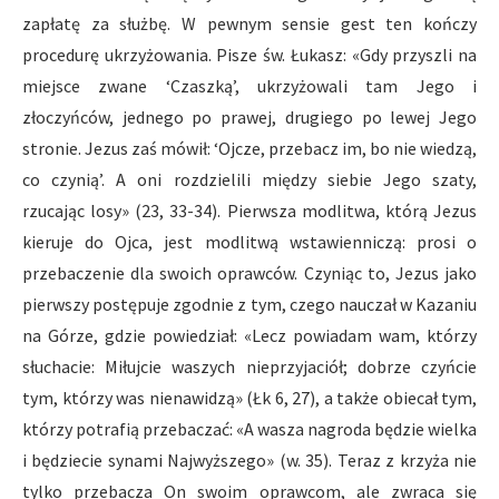
zapłatę za służbę. W pewnym sensie gest ten kończy
procedurę ukrzyżowania. Pisze św. Łukasz: «Gdy przyszli na
miejsce zwane ‘Czaszką’, ukrzyżowali tam Jego i
złoczyńców, jednego po prawej, drugiego po lewej Jego
stronie. Jezus zaś mówił: ‘Ojcze, przebacz im, bo nie wiedzą,
co czynią’. A oni rozdzielili między siebie Jego szaty,
rzucając losy» (23, 33-34). Pierwsza modlitwa, którą Jezus
kieruje do Ojca, jest modlitwą wstawienniczą: prosi o
przebaczenie dla swoich oprawców. Czyniąc to, Jezus jako
pierwszy postępuje zgodnie z tym, czego nauczał w Kazaniu
na Górze, gdzie powiedział: «Lecz powiadam wam, którzy
słuchacie: Miłujcie waszych nieprzyjaciół; dobrze czyńcie
tym, którzy was nienawidzą» (Łk 6, 27), a także obiecał tym,
którzy potrafią przebaczać: «A wasza nagroda będzie wielka
i będziecie synami Najwyższego» (w. 35). Teraz z krzyża nie
tylko przebacza On swoim oprawcom, ale zwraca się