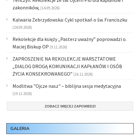
Tenczyn: Rekolekcje ze św. Ojcem Pio dla kapłanów i
zakonników,
(14.09.2026)
Kalwaria Zebrzydowska: Cykl spotkań o św. Franciszku
(24.09.2026)
Rekolekcje dla księży „Pasterz uważny” poprowadzi o.
Maciej Biskup OP
(9.11.2026)
ZAPROSZENIE NA REKOLEKCJE WARSZTATOWE
„DIALOG DROGĄ KOMUNIKACJI KAPŁANÓW I OSÓB
ŻYCIA KONSEKROWANEGO”
(16.11.2026)
Modlitwa "Ojcze nasz" – biblijna sesja medytacyjna
(19.11.2026)
ZOBACZ WIĘCEJ ZAPOWIEDZI
GALERIA