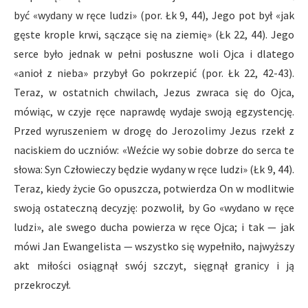
być «wydany w ręce ludzi» (por. Łk 9, 44), Jego pot był «jak
gęste krople krwi, sączące się na ziemię» (Łk 22, 44). Jego
serce było jednak w pełni posłuszne woli Ojca i dlatego
«anioł z nieba» przybył Go pokrzepić (por. Łk 22, 42-43).
Teraz, w ostatnich chwilach, Jezus zwraca się do Ojca,
mówiąc, w czyje ręce naprawdę wydaje swoją egzystencję.
Przed wyruszeniem w drogę do Jerozolimy Jezus rzekł z
naciskiem do uczniów: «Weźcie wy sobie dobrze do serca te
słowa: Syn Człowieczy będzie wydany w ręce ludzi» (Łk 9, 44).
Teraz, kiedy życie Go opuszcza, potwierdza On w modlitwie
swoją ostateczną decyzję: pozwolił, by Go «wydano w ręce
ludzi», ale swego ducha powierza w ręce Ojca; i tak — jak
mówi Jan Ewangelista — wszystko się wypełniło, najwyższy
akt miłości osiągnął swój szczyt, sięgnął granicy i ją
przekroczył.