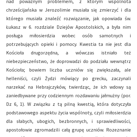
nad poważnym problemem, z którym wspólnota
chrześcijańska w Jerozolimie musiała się zmierzyć i dla
którego musiała znaleźć rozwiązanie, jak opowiada św.
Łukasz w 6. rozdziale Dziejów Apostolskich, a była nim
posługa miłosierdzia wobec osób samotnych i
potrzebujących opieki i pomocy. Kwestia ta nie jest dla
Kościoła drugorzędna, a wówczas istniało też
niebezpieczeństwo, że doprowadzi do podziału wewnątrz
Kościoła; bowiem liczba uczniów się zwiększała, ale
helleniści, czyli Żydzi mówiący po grecku, zaczynali
narzekać na Hebrajczyków, twierdząc, że ich wdowy są
zaniedbywane przy codziennym rozdawaniu jałmużny (por.
Dz 6, 1). W związku z tą pilną kwestią, która dotyczyła
podstawowego aspektu życia wspólnoty, czyli miłosierdzia
dla słabych, ubogich, bezbronnych, i sprawiedliwości,
apostołowie zgromadzili całą grupę uczniów. Rozeznanie