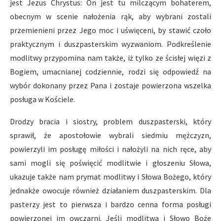
jest Jezus Chrystus: On jest tu milczącym bohaterem,
obecnym w scenie nałożenia rąk, aby wybrani zostali
przemienieni przez Jego moc i uświęceni, by stawić czoło
praktycznym i duszpasterskim wyzwaniom. Podkreślenie
modlitwy przypomina nam także, iż tylko ze ścisłej więzi z
Bogiem, umacnianej codziennie, rodzi się odpowiedź na
wybór dokonany przez Pana i zostaje powierzona wszelka
posługa w Kościele.
Drodzy bracia i siostry, problem duszpasterski, który
sprawił, że apostołowie wybrali siedmiu mężczyzn,
powierzyli im posługę miłości i nałożyli na nich ręce, aby
sami mogli się poświęcić modlitwie i głoszeniu Słowa,
ukazuje także nam prymat modlitwy i Słowa Bożego, który
jednakże owocuje również działaniem duszpasterskim. Dla
pasterzy jest to pierwsza i bardzo cenna forma posługi
powierzonej im owczarni. Jeśli modlitwa i Słowo Boże