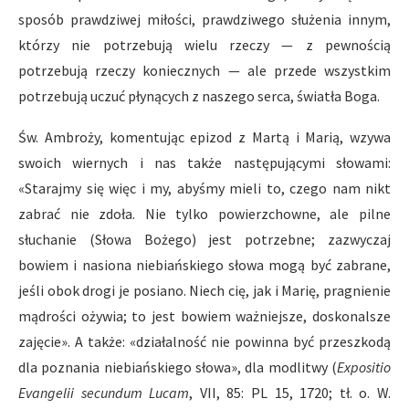
sposób prawdziwej miłości, prawdziwego służenia innym,
którzy nie potrzebują wielu rzeczy — z pewnością
potrzebują rzeczy koniecznych — ale przede wszystkim
potrzebują uczuć płynących z naszego serca, światła Boga.
Św. Ambroży, komentując epizod z Martą i Marią, wzywa
swoich wiernych i nas także następującymi słowami:
«Starajmy się więc i my, abyśmy mieli to, czego nam nikt
zabrać nie zdoła. Nie tylko powierzchowne, ale pilne
słuchanie (Słowa Bożego) jest potrzebne; zazwyczaj
bowiem i nasiona niebiańskiego słowa mogą być zabrane,
jeśli obok drogi je posiano. Niech cię, jak i Marię, pragnienie
mądrości ożywia; to jest bowiem ważniejsze, doskonalsze
zajęcie». A także: «działalność nie powinna być przeszkodą
dla poznania niebiańskiego słowa», dla modlitwy (
Expositio
Evangelii secundum Lucam
, VII, 85: PL 15, 1720; tł. o. W.