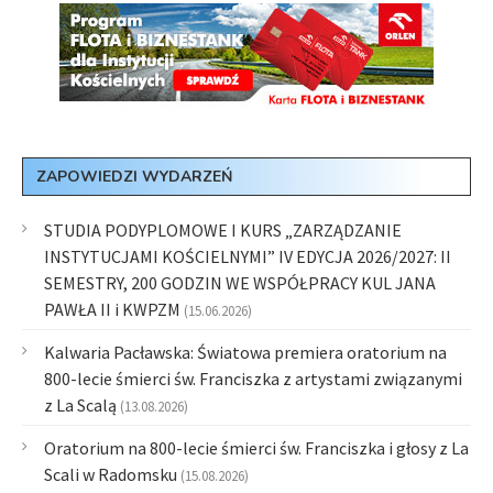
ZAPOWIEDZI WYDARZEŃ
STUDIA PODYPLOMOWE I KURS „ZARZĄDZANIE
INSTYTUCJAMI KOŚCIELNYMI” IV EDYCJA 2026/2027: II
SEMESTRY, 200 GODZIN WE WSPÓŁPRACY KUL JANA
PAWŁA II i KWPZM
(15.06.2026)
Kalwaria Pacławska: Światowa premiera oratorium na
800-lecie śmierci św. Franciszka z artystami związanymi
z La Scalą
(13.08.2026)
Oratorium na 800-lecie śmierci św. Franciszka i głosy z La
Scali w Radomsku
(15.08.2026)