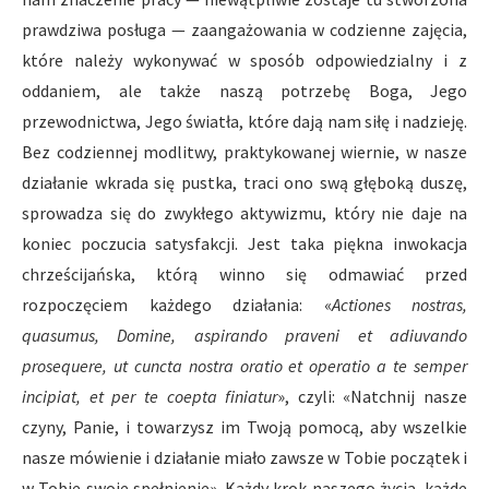
prawdziwa posługa — zaangażowania w codzienne zajęcia,
które należy wykonywać w sposób odpowiedzialny i z
oddaniem, ale także naszą potrzebę Boga, Jego
przewodnictwa, Jego światła, które dają nam siłę i nadzieję.
Bez codziennej modlitwy, praktykowanej wiernie, w nasze
działanie wkrada się pustka, traci ono swą głęboką duszę,
sprowadza się do zwykłego aktywizmu, który nie daje na
koniec poczucia satysfakcji. Jest taka piękna inwokacja
chrześcijańska, którą winno się odmawiać przed
rozpoczęciem każdego działania: «
Actiones nostras,
quasumus, Domine, aspirando praveni et adiuvando
prosequere, ut cuncta nostra oratio et operatio a te semper
incipiat, et per te coepta finiatur
», czyli: «Natchnij nasze
czyny, Panie, i towarzysz im Twoją pomocą, aby wszelkie
nasze mówienie i działanie miało zawsze w Tobie początek i
w Tobie swoje spełnienie». Każdy krok naszego życia, każde