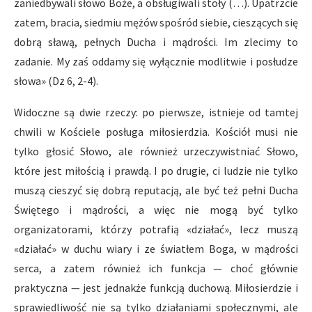
zaniedbywali słowo Boże, a obsługiwali stoły (…). Upatrzcie
zatem, bracia, siedmiu mężów spośród siebie, cieszących się
dobrą sławą, pełnych Ducha i mądrości. Im zlecimy to
zadanie. My zaś oddamy się wyłącznie modlitwie i posłudze
słowa» (Dz 6, 2-4).
Widoczne są dwie rzeczy: po pierwsze, istnieje od tamtej
chwili w Kościele posługa miłosierdzia. Kościół musi nie
tylko głosić Słowo, ale również urzeczywistniać Słowo,
które jest miłością i prawdą. I po drugie, ci ludzie nie tylko
muszą cieszyć się dobrą reputacją, ale być też pełni Ducha
Świętego i mądrości, a więc nie mogą być tylko
organizatorami, którzy potrafią «działać», lecz muszą
«działać» w duchu wiary i ze światłem Boga, w mądrości
serca, a zatem również ich funkcja — choć głównie
praktyczna — jest jednakże funkcją duchową. Miłosierdzie i
sprawiedliwość nie są tylko działaniami społecznymi, ale