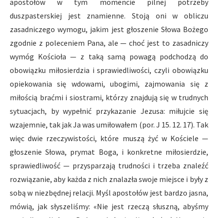
apostołów w tym momencie pilnej potrzeby
duszpasterskiej jest znamienne. Stoją oni w obliczu
zasadniczego wymogu, jakim jest głoszenie Słowa Bożego
zgodnie z poleceniem Pana, ale — choć jest to zasadniczy
wymóg Kościoła — z taką samą powagą podchodzą do
obowiązku miłosierdzia i sprawiedliwości, czyli obowiązku
opiekowania się wdowami, ubogimi, zajmowania się z
miłością braćmi i siostrami, którzy znajdują się w trudnych
sytuacjach, by wypełnić przykazanie Jezusa: miłujcie się
wzajemnie, tak jak Ja was umiłowałem (por. J 15. 12. 17). Tak
więc dwie rzeczywistości, które muszą żyć w Kościele —
głoszenie Słowa, prymat Boga, i konkretne miłosierdzie,
sprawiedliwość — przysparzają trudności i trzeba znaleźć
rozwiązanie, aby każda z nich znalazła swoje miejsce i były z
sobą w niezbędnej relacji. Myśl apostołów jest bardzo jasna,
mówią, jak słyszeliśmy: «Nie jest rzeczą słuszną, abyśmy