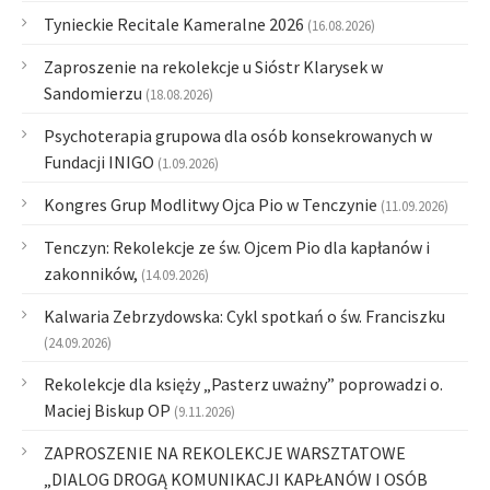
Tynieckie Recitale Kameralne 2026
(16.08.2026)
Zaproszenie na rekolekcje u Sióstr Klarysek w
Sandomierzu
(18.08.2026)
Psychoterapia grupowa dla osób konsekrowanych w
Fundacji INIGO
(1.09.2026)
Kongres Grup Modlitwy Ojca Pio w Tenczynie
(11.09.2026)
Tenczyn: Rekolekcje ze św. Ojcem Pio dla kapłanów i
zakonników,
(14.09.2026)
Kalwaria Zebrzydowska: Cykl spotkań o św. Franciszku
(24.09.2026)
Rekolekcje dla księży „Pasterz uważny” poprowadzi o.
Maciej Biskup OP
(9.11.2026)
ZAPROSZENIE NA REKOLEKCJE WARSZTATOWE
„DIALOG DROGĄ KOMUNIKACJI KAPŁANÓW I OSÓB