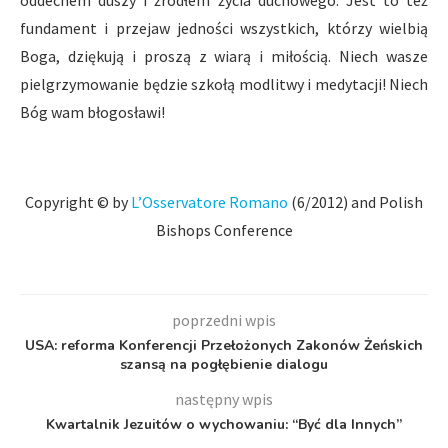
oddechem duszy i źródłem życia duchowego. Jest to też
fundament i przejaw jedności wszystkich, którzy wielbią
Boga, dziękują i proszą z wiarą i miłością. Niech wasze
pielgrzymowanie będzie szkołą modlitwy i medytacji! Niech
Bóg wam błogosławi!
Copyright © by
L’Osservatore Romano
(6/2012) and Polish
Bishops Conference
poprzedni wpis
USA: reforma Konferencji Przełożonych Zakonów Żeńskich
szansą na pogłębienie dialogu
następny wpis
Kwartalnik Jezuitów o wychowaniu: “Być dla Innych”