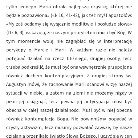
tylko jednego. Maria obrała najlepszą cząstkę, której nie
będzie pozbawiona» (Łk 10, 41-42), jak też myśl apostołów:
«My zaś oddamy się wyłącznie modlitwie i posłudze słowa»
(Dz 6, 4), wskazują, że naszym priorytetem musi być Bóg. W
tym momencie wolę nie zagłębiać się w interpretację
perykopy o Marcie i Marii. W każdym razie nie należy
potępiać działań na rzecz bliźniego, drugiej osoby, lecz
trzeba podkreślić, że musi być ona wewnętrznie przepojona
również duchem kontemplacyjnym. Z drugiej strony św.
Augustyn mówi, że zachowanie Marii stanowi wizję naszej
sytuacji w niebie, a zatem na ziemi nie możemy nigdy w
pełni jej osiągnąć, lecz pewna jej antycypacja musi być
obecna w całej naszej działalności. Musi być w niej obecna
również kontemplacja Boga. Nie powinniśmy popadać w
czysty aktywizm, lecz musimy pozwalać zawsze, by nasze
działania przenikało światło Słowa Bożego, i uczyć się w ten