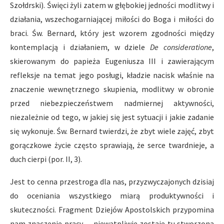
Szołdrski). Święci żyli zatem w głębokiej jedności modlitwy i
działania, wszechogarniającej miłości do Boga i miłości do
braci. Św. Bernard, który jest wzorem zgodności między
kontemplacją i działaniem, w dziele
De consideratione
,
skierowanym do papieża Eugeniusza III i zawierającym
refleksje na temat jego posługi, kładzie nacisk właśnie na
znaczenie wewnętrznego skupienia, modlitwy w obronie
przed niebezpieczeństwem nadmiernej aktywności,
niezależnie od tego, w jakiej się jest sytuacji i jakie zadanie
się wykonuje. Św. Bernard twierdzi, że zbyt wiele zajęć, zbyt
gorączkowe życie często sprawiają, że serce twardnieje, a
duch cierpi (por. II, 3).
Jest to cenna przestroga dla nas, przyzwyczajonych dzisiaj
do oceniania wszystkiego miarą produktywności i
skuteczności. Fragment Dziejów Apostolskich przypomina
nam znaczenie pracy — niewątpliwie zostaje tu stworzona