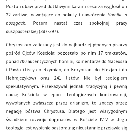
Postu i obaw przed dotkliwymi karami cesarza wygłosił on
22 żarliwe, nawołujące do pokuty i nawrócenia
Homilie o
posągach
. Potem nastał czas spokojnej pracy
duszpasterskiej (387-397).
Chryzostom zaliczany jest do najbardziej płodnych pisarzy
pośród Ojców Kościoła: pozostało po nim 17 traktatów,
ponad 700 autentycznych homilii, komentarze do Mateusza
i Pawła (Listy do Rzymian, do Koryntian, do Efezjan i do
Hebrajczyków) oraz 241 listów. Nie był teologiem
spekulatywnym. Przekazywał jednak tradycyjną i pewną
naukę Kościoła w epoce teologicznych kontrowersji,
wywołanych zwłaszcza przez arianizm, to znaczy przez
negację bóstwa Chrystusa. Dlatego jest wiarygodnym
świadkiem rozwoju dogmatów w Kościele IV-V w. Jego
teologia jest wybitnie pastoralna; nieustannie przejawia się