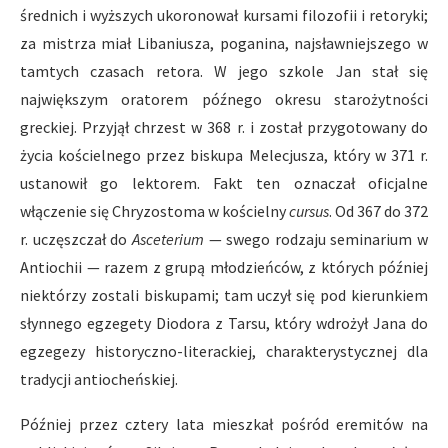
średnich i wyższych ukoronował kursami filozofii i retoryki;
za mistrza miał Libaniusza, poganina, najsławniejszego w
tamtych czasach retora. W jego szkole Jan stał się
największym oratorem późnego okresu starożytności
greckiej. Przyjął chrzest w 368 r. i został przygotowany do
życia kościelnego przez biskupa Melecjusza, który w 371 r.
ustanowił go lektorem. Fakt ten oznaczał oficjalne
włączenie się Chryzostoma w kościelny
cursus
. Od 367 do 372
r. uczęszczał do
Asceterium
— swego rodzaju seminarium w
Antiochii — razem z grupą młodzieńców, z których później
niektórzy zostali biskupami; tam uczył się pod kierunkiem
słynnego egzegety Diodora z Tarsu, który wdrożył Jana do
egzegezy historyczno-literackiej, charakterystycznej dla
tradycji antiocheńskiej.
Później przez cztery lata mieszkał pośród eremitów na