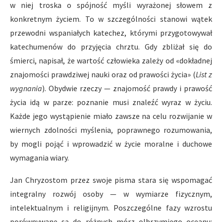
w niej troska o spójność myśli wyrażonej słowem z
konkretnym życiem. To w szczególności stanowi wątek
przewodni wspaniałych katechez, którymi przygotowywał
katechumenów do przyjęcia chrztu. Gdy zbliżał się do
śmierci, napisał, że wartość człowieka zależy od «dokładnej
znajomości prawdziwej nauki oraz od prawości życia» (
List z
wygnania
). Obydwie rzeczy — znajomość prawdy i prawość
życia idą w parze: poznanie musi znaleźć wyraz w życiu.
Każde jego wystąpienie miało zawsze na celu rozwijanie w
wiernych zdolności myślenia, poprawnego rozumowania,
by mogli pojąć i wprowadzić w życie moralne i duchowe
wymagania wiary.
Jan Chryzostom przez swoje pisma stara się wspomagać
integralny rozwój osoby — w wymiarze fizycznym,
intelektualnym i religijnym. Poszczególne fazy wzrostu
porównywane są do różnych mórz olbrzymiego oceanu: