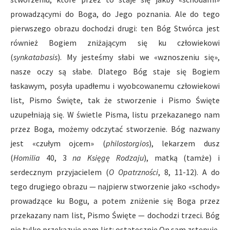
prowadzącymi do Boga, do Jego poznania. Ale do tego
pierwszego obrazu dochodzi drugi: ten Bóg Stwórca jest
również Bogiem zniżającym się ku człowiekowi
(
synkatabasis
). My jesteśmy słabi we «wznoszeniu się»,
nasze oczy są słabe. Dlatego Bóg staje się Bogiem
łaskawym, posyła upadłemu i wyobcowanemu człowiekowi
list, Pismo Święte, tak że stworzenie i Pismo Święte
uzupełniają się. W świetle Pisma, listu przekazanego nam
przez Boga, możemy odczytać stworzenie. Bóg nazwany
jest «czułym ojcem» (
philostorgios
), lekarzem dusz
(
Homilia
40, 3
na Księgę Rodzaju
), matką (tamże) i
serdecznym przyjacielem (
O Opatrzności
, 8, 11-12). A do
tego drugiego obrazu — najpierw stworzenie jako «schody»
prowadzące ku Bogu, a potem zniżenie się Boga przez
przekazany nam list, Pismo Święte — dochodzi trzeci. Bóg
nie tylko przekazuje nam list: ostatecznie On sam zstępuje,