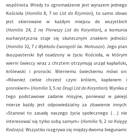
wspólnota. Wtedy to zgromadzenie jest wyrazem jednego
Kościoła (
Homilia
8, 7
na List do Rzymian
), to samo słowo
jest skierowane w każdym miejscu do wszystkich
(
Homilia
24, 2
na Pierwszy List do Koryntian
), a komunia
eucharystyczna staje się skutecznym znakiem jedności
(
Homilia
32, 7
z Wykładu Ewangelii św. Mateusza
). Jego plan
duszpasterski był osadzony w życiu Kościoła, w którym
wierni świeccy wraz z chrztem otrzymują urząd kapłański,
królewski i prorocki. Wiernemu świeckiemu mówi on:
«Również ciebie chrzest czyni królem, kapłanem i
prorokiem» (
Homilia
3, 5
na Drugi List do Koryntian
). Wynika z
tego podstawowe zadanie misyjne, ponieważ w jakiejś
mierze każdy jest odpowiedzialny za zbawienie innych:
«Stanowi to zasadę naszego życia społecznego (…) nie
interesować się tylko sobą samym» (
Homilia
9, 2
na Księgę
Rodzaju
). Wszystko rozgrywa się między dwoma biegunami: