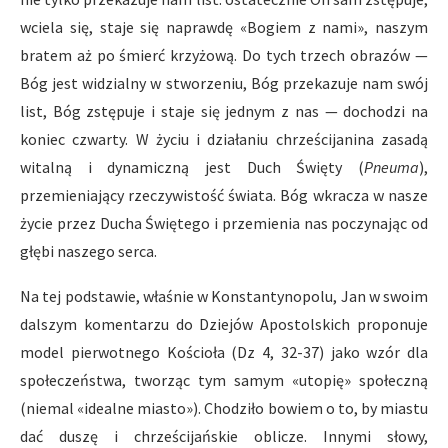
wciela się, staje się naprawdę «Bogiem z nami», naszym
bratem aż po śmierć krzyżową. Do tych trzech obrazów —
Bóg jest widzialny w stworzeniu, Bóg przekazuje nam swój
list, Bóg zstępuje i staje się jednym z nas — dochodzi na
koniec czwarty. W życiu i działaniu chrześcijanina zasadą
witalną i dynamiczną jest Duch Święty (
Pneuma
),
przemieniający rzeczywistość świata. Bóg wkracza w nasze
życie przez Ducha Świętego i przemienia nas poczynając od
głębi naszego serca.
Na tej podstawie, właśnie w Konstantynopolu, Jan w swoim
dalszym komentarzu do Dziejów Apostolskich proponuje
model pierwotnego Kościoła (Dz 4, 32-37) jako wzór dla
społeczeństwa, tworząc tym samym «utopię» społeczną
(niemal «idealne miasto»). Chodziło bowiem o to, by miastu
dać duszę i chrześcijańskie oblicze. Innymi słowy,