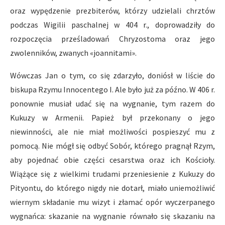
oraz wypędzenie prezbiterów, którzy udzielali chrztów
podczas Wigilii paschalnej w 404 r., doprowadziły do
rozpoczęcia prześladowań Chryzostoma oraz jego
zwolenników, zwanych «joannitami».
Wówczas Jan o tym, co się zdarzyło, doniósł w liście do
biskupa Rzymu Innocentego I. Ale było już za późno. W 406 r.
ponownie musiał udać się na wygnanie, tym razem do
Kukuzy w Armenii. Papież był przekonany o jego
niewinności, ale nie miał możliwości pospieszyć mu z
pomocą. Nie mógł się odbyć Sobór, którego pragnął Rzym,
aby pojednać obie części cesarstwa oraz ich Kościoły.
Wiążące się z wielkimi trudami przeniesienie z Kukuzy do
Pityontu, do którego nigdy nie dotarł, miało uniemożliwić
wiernym składanie mu wizyt i złamać opór wyczerpanego
wygnańca: skazanie na wygnanie równało się skazaniu na