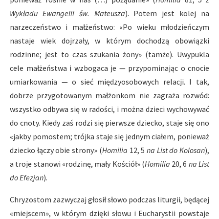
Wykładu Ewangelii św. Mateusza
). Potem jest kolej na
narzeczeństwo i małżeństwo: «Po wieku młodzieńczym
nastaje wiek dojrzały, w którym dochodzą obowiązki
rodzinne; jest to czas szukania żony» (tamże). Uwypukla
cele małżeństwa i wzbogaca je — przypominając o cnocie
umiarkowania — o sieć międzyosobowych relacji. I tak,
dobrze przygotowanym małżonkom nie zagraża rozwód:
wszystko odbywa się w radości, i można dzieci wychowywać
do cnoty. Kiedy zaś rodzi się pierwsze dziecko, staje się ono
«jakby pomostem; trójka staje się jednym ciałem, ponieważ
dziecko łączy obie strony» (
Homilia
12, 5
na List do Kolosan
),
a troje stanowi «rodzinę, mały Kościół» (
Homilia
20, 6
na List
do Efezjan
).
Chryzostom zazwyczaj głosił słowo podczas liturgii, będącej
«miejscem», w którym dzięki słowu i Eucharystii powstaje