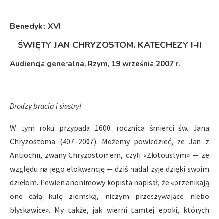
Benedykt XVI
ŚWIĘTY JAN CHRYZOSTOM. KATECHEZY I-II
Audiencja generalna, Rzym, 19 września 2007 r.
Drodzy bracia i siostry!
W tym roku przypada 1600. rocznica śmierci św. Jana
Chryzostoma (407–2007). Możemy powiedzieć, że Jan z
Antiochii, zwany Chryzostomem, czyli «Złotoustym» — ze
względu na jego elokwencję — dziś nadal żyje dzięki swoim
dziełom. Pewien anonimowy kopista napisał, że «przenikają
one całą kulę ziemską, niczym przeszywające niebo
błyskawice». My także, jak wierni tamtej epoki, których