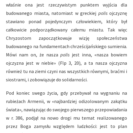
właśnie ona jest rzeczywistym punktem wyjścia dla
budowanego miasta, natomiast w greckiej
polis
ojczyznę
stawiano ponad pojedynczym człowiekiem, który był
całkowicie podporządkowany całemu miastu. Tak więc
Chryzostom zapoczątkowuje wizję społeczeństwa
budowanego na fundamentach chrześcijańskiego sumienia.
Mówi nam on, że nasza
polis
jest inna, «nasza bowiem
ojczyzna jest w niebie» (Flp 3, 20), a ta nasza ojczyzna
również tu na ziemi czyni nas wszystkich równymi, braćmi i
siostrami, i zobowiązuje do solidarności.
Pod koniec swego życia, gdy przebywał na wygnaniu na
rubieżach Armenii, w «najbardziej odizolowanym zakątku
świata», nawiązując do swojego pierwszego przepowiadania
w r. 386, podjął na nowo drogi mu temat realizowanego
przez Boga zamysłu względem ludzkości: jest to plan