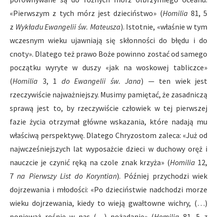
«Pierwszym z tych mórz jest dzieciństwo» (
Homilia
81, 5
z
Wykładu Ewangelii św. Mateusza
). Istotnie, «właśnie w tym
wczesnym wieku ujawniają się skłonności do błędu i do
cnoty». Dlatego też prawo Boże powinno zostać od samego
początku wyryte w duszy «jak na woskowej tabliczce»
(
Homilia
3, 1
do Ewangelii św. Jana
) — ten wiek jest
rzeczywiście najważniejszy. Musimy pamiętać, że zasadniczą
sprawą jest to, by rzeczywiście człowiek w tej pierwszej
fazie życia otrzymał główne wskazania, które nadają mu
właściwą perspektywę. Dlatego Chryzostom zaleca: «Już od
najwcześniejszych lat wyposażcie dzieci w duchowy oręż i
nauczcie je czynić ręką na czole znak krzyża» (
Homilia
12,
7
na Pierwszy List do Koryntian
). Później przychodzi wiek
dojrzewania i młodości: «Po dzieciństwie nadchodzi morze
wieku dojrzewania, kiedy to wieją gwałtowne wichry, (…)
ponieważ rośnie w nas (…) pożądanie» (
Homilia
81, 5
z