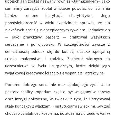
ubogich Jan został nazwany również «Jałmużnikiem». Jako
sumienny zarządca zdołał w istocie powołać do istnienia
bardzo cenione instytucje charytatywne. Jego
przedsiębiorczość w wielu dziedzinach sprawiła, że dla
niektórych stał się niebezpiecznym rywalem. Jednakże on
— jako prawdziwy pasterz — traktował wszystkich
serdecznie i po ojcowsku. W szczególności zawsze z
delikatnością odnosił się do kobiet; otaczał specjalną
troską małżeństwa i rodziny. Zachęcał wiernych do
uczestnictwa w życiu liturgicznym, które dzięki jego
wyjątkowej kreatywności stało się wspaniałe i atrakcyjne.
Pomimo dobrego serca nie miał spokojnego życia. Jako
pasterz stolicy imperium często był wciągany w sprawy
oraz intrygi polityczne, w związku z tym, że utrzymywał
stałe kontakty z władzami i instytucjami świeckimi. Gdy zaś
chodzi o działalność kościelną, po złożeniu z urzędu w Azji w