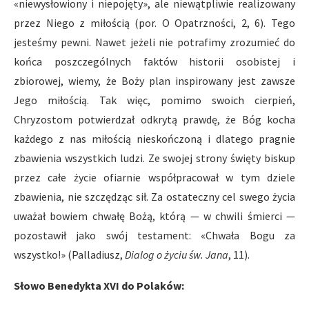
«niewysłowiony i niepojęty», ale niewątpliwie realizowany
przez Niego z miłością (por. O Opatrzności, 2, 6). Tego
jesteśmy pewni. Nawet jeżeli nie potrafimy zrozumieć do
końca poszczególnych faktów historii osobistej i
zbiorowej, wiemy, że Boży plan inspirowany jest zawsze
Jego miłością. Tak więc, pomimo swoich cierpień,
Chryzostom potwierdzał odkrytą prawdę, że Bóg kocha
każdego z nas miłością nieskończoną i dlatego pragnie
zbawienia wszystkich ludzi. Ze swojej strony święty biskup
przez całe życie ofiarnie współpracował w tym dziele
zbawienia, nie szczędząc sił. Za ostateczny cel swego życia
uważał bowiem chwałę Bożą, którą — w chwili śmierci —
pozostawił jako swój testament: «Chwała Bogu za
wszystko!» (Palladiusz,
Dialog o życiu św. Jana
, 11).
Słowo Benedykta XVI do Polaków: