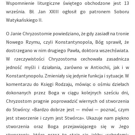
Wspomnienie liturgiczne świętego obchodzone jest 13
września. Bł. Jan XXIII ogłosił go patronem Soboru
Watykańskiego II.
O Janie Chryzostomie powiedziano, że gdy zasiadł na tronie
Nowego Rzymu, czyli Konstantynopola, Bóg sprawił, że
dostrzegano w nim drugiego Pawła, doktora wszechświata.
W rzeczywistości Chryzostoma cechowała zasadnicza
jedność myśli i działania, zarówno w Antiochii, jak i w
Konstantynopolu. Zmieniały się jedynie funkcja i sytuacje. W
komentarzu do Księgi Rodzaju, mówiąc o ośmiu dziełach
dokonanych przez Boga w ciągu kolejnych sześciu dni,
Chryzostom pragnie poprowadzić wiernych od stworzenia
do Stwórcy: «Bardzo dobrze jest — mówi — poznać, czym
jest stworzenie i czym jest Stwórca». Ukazuje nam piękno
stworzenia oraz Boga przejawiającego się w Jego
stworzeniu, które przez to staje się jakby «schodami»