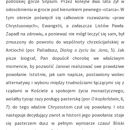
pobliskiej górze Silpium. Przez kolejne dwa lata żył w
odosobnieniu w grocie pod kierunkiem pewnego «starca». W
tym okresie poświęcił się całkowicie rozważaniu «praw
Chrystusowych», Ewangelii, a zwłaszcza Listów Pawła.
Zapadł na zdrowiu, a ponieważ nie mógł leczyć się sam, był
zmuszony do powrotu do wspólnoty chrześcijańskiej w
Antiochii (por. Palladiusz,
Dialog o życiu św. Jana
, 5). Jak
pisze biograf, Pan dopuścił chorobę we właściwym
momencie, by pozwolić Janowi realizować swe prawdziwe
powołanie. Istotnie, jak sam napisze, postawiony wobec
alternatywy i wyboru między trudnościami łączącymi się z
rządami w Kościele a spokojem życia monastycznego,
wolałby tysiąc razy posługę pasterską (por.
O kapłaństwie
, 6,
7): do tego właśnie Chryzostom czuł się powołany. I oto
następuje decydujący zwrot w historii jego powołania: staje
się pasterzem dusz w pełnym wymiarze czasu! Bliski