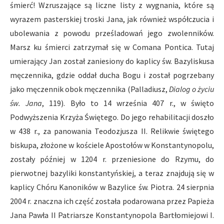
śmierć! Wzruszające są liczne listy z wygnania, które są
wyrazem pasterskiej troski Jana, jak również współczucia i
ubolewania z powodu prześladowań jego zwolenników.
Marsz ku śmierci zatrzymał się w Comana Pontica. Tutaj
umierający Jan został zaniesiony do kaplicy św. Bazyliskusa
męczennika, gdzie oddał ducha Bogu i został pogrzebany
jako męczennik obok męczennika (Palladiusz,
Dialog o życiu
św. Jana
, 119). Było to 14 września 407 r., w święto
Podwyższenia Krzyża Świętego. Do jego rehabilitacji doszło
w 438 r., za panowania Teodozjusza II. Relikwie świętego
biskupa, złożone w kościele Apostołów w Konstantynopolu,
zostały później w 1204 r. przeniesione do Rzymu, do
pierwotnej bazyliki konstantyńskiej, a teraz znajdują się w
kaplicy Chóru Kanoników w Bazylice św. Piotra. 24 sierpnia
2004 r. znaczna ich część została podarowana przez Papieża
Jana Pawła II Patriarsze Konstantynopola Bartłomiejowi I.