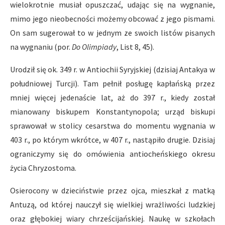
wielokrotnie musiał opuszczać, udając się na wygnanie,
mimo jego nieobecności możemy obcować z jego pismami.
On sam sugerował to w jednym ze swoich listów pisanych
na wygnaniu (por.
Do Olimpiady
, List 8, 45).
Urodził się ok. 349 r. w Antiochii Syryjskiej (dzisiaj Antakya w
południowej Turcji). Tam pełnił posługę kapłańską przez
mniej więcej jedenaście lat, aż do 397 r., kiedy został
mianowany biskupem Konstantynopola; urząd biskupi
sprawował w stolicy cesarstwa do momentu wygnania w
403 r., po którym wkrótce, w 407 r., nastąpiło drugie. Dzisiaj
ograniczymy się do omówienia antiocheńskiego okresu
życia Chryzostoma.
Osierocony w dzieciństwie przez ojca, mieszkał z matką
Antuzą, od której nauczył się wielkiej wrażliwości ludzkiej
oraz głębokiej wiary chrześcijańskiej. Naukę w szkołach