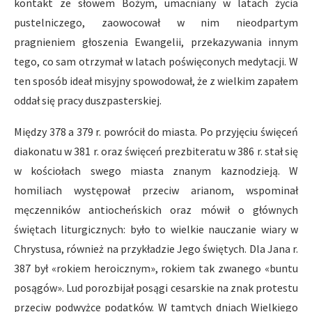
kontakt ze słowem Bożym, umacniany w latach życia
pustelniczego, zaowocował w nim nieodpartym
pragnieniem głoszenia Ewangelii, przekazywania innym
tego, co sam otrzymał w latach poświęconych medytacji. W
ten sposób ideał misyjny spowodował, że z wielkim zapałem
oddał się pracy duszpasterskiej.
Między 378 a 379 r. powrócił do miasta. Po przyjęciu święceń
diakonatu w 381 r. oraz święceń prezbiteratu w 386 r. stał się
w kościołach swego miasta znanym kaznodzieją. W
homiliach występował przeciw arianom, wspominał
męczenników antiocheńskich oraz mówił o głównych
świętach liturgicznych: było to wielkie nauczanie wiary w
Chrystusa, również na przykładzie Jego świętych. Dla Jana r.
387 był «rokiem heroicznym», rokiem tak zwanego «buntu
posągów». Lud porozbijał posągi cesarskie na znak protestu
przeciw podwyżce podatków. W tamtych dniach Wielkiego