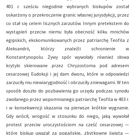
401 r. sześciu niegodnie wybranych biskupów został
oskarżony o przekroczenie granic własnej jurysdykcji, przez
co stał się celem licznych zarzutów. Innym pretekstem do
wystąpień przeciw niemu była obecność kilku mnichów
egipskich, ekskomunikowanych przez patriarchę Teofila z
Aleksandrii, którzy znaleźli schronienie w
Konstantynopolu. Żywy spór wywołały również słowa
krytyki skierowane przez Chryzostoma pod adresem
cesarzowej Eudoksji i jej dam dworu, które w odpowiedzi
zarzuciły mu niewiarygodność i obrzuciły zniewagami. W ten
sposób doszło do pozbawienia go urzędu podczas synodu
zwołanego przez wspomnianego patriarchę Teofila w 403 r.
i w konsekwencji skazania na pierwsze krótkie wygnanie.
Gdy wrócił, wrogość w stosunku do niego, jaką wywołał
protest przeciw uroczystościom na cześć cesarzowej —
które biskup uważał za pogańskie, zbytkowne święta —