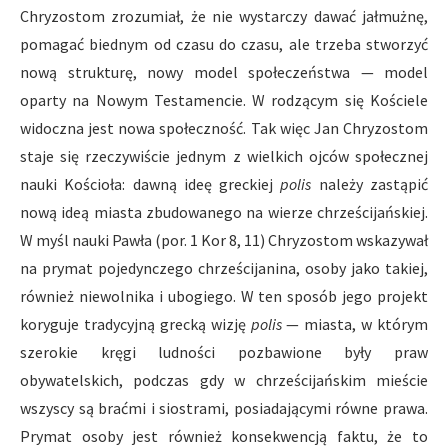
Chryzostom zrozumiał, że nie wystarczy dawać jałmużnę,
pomagać biednym od czasu do czasu, ale trzeba stworzyć
nową strukturę, nowy model społeczeństwa — model
oparty na Nowym Testamencie. W rodzącym się Kościele
widoczna jest nowa społeczność. Tak więc Jan Chryzostom
staje się rzeczywiście jednym z wielkich ojców społecznej
nauki Kościoła: dawną ideę greckiej
polis
należy zastąpić
nową ideą miasta zbudowanego na wierze chrześcijańskiej.
W myśl nauki Pawła (por. 1 Kor 8, 11) Chryzostom wskazywał
na prymat pojedynczego chrześcijanina, osoby jako takiej,
również niewolnika i ubogiego. W ten sposób jego projekt
koryguje tradycyjną grecką wizję
polis
— miasta, w którym
szerokie kręgi ludności pozbawione były praw
obywatelskich, podczas gdy w chrześcijańskim mieście
wszyscy są braćmi i siostrami, posiadającymi równe prawa.
Prymat osoby jest również konsekwencją faktu, że to