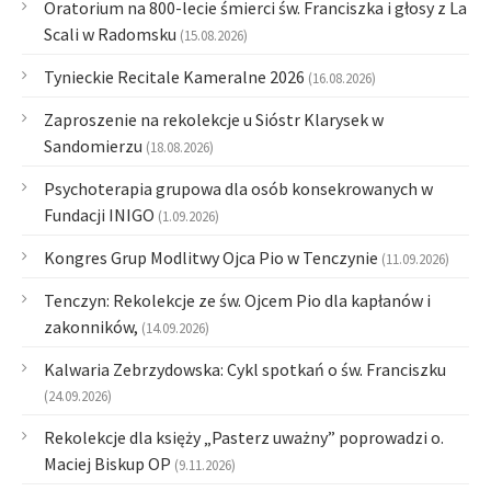
Oratorium na 800-lecie śmierci św. Franciszka i głosy z La
Scali w Radomsku
(15.08.2026)
Tynieckie Recitale Kameralne 2026
(16.08.2026)
Zaproszenie na rekolekcje u Sióstr Klarysek w
Sandomierzu
(18.08.2026)
Psychoterapia grupowa dla osób konsekrowanych w
Fundacji INIGO
(1.09.2026)
Kongres Grup Modlitwy Ojca Pio w Tenczynie
(11.09.2026)
Tenczyn: Rekolekcje ze św. Ojcem Pio dla kapłanów i
zakonników,
(14.09.2026)
Kalwaria Zebrzydowska: Cykl spotkań o św. Franciszku
(24.09.2026)
Rekolekcje dla księży „Pasterz uważny” poprowadzi o.
Maciej Biskup OP
(9.11.2026)