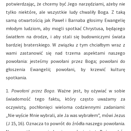
potwierdzając, że chcemy być Jego narzędziami, ażeby nie
tylko niektóre, ale wszystkie ludy chwaliły Boga. Z taką
samą otwartością jak Paweł i Barnaba głosimy Ewangelię
młodym ludziom, aby mogli spotkać Chrystusa, będącego
światłem na drodze, i aby stali się budowniczymi świata
bardziej braterskiego. W związku z tym chciałbym wraz z
wami zastanowić się nad trzema aspektami naszego
powołania: jesteśmy powołani przez Boga; powołani do
głoszenia Ewangelii; powołani, by krzewić kulturę
spotkania.
1.
Powo
ł
ani przez Boga
. Ważne jest, by ożywiać w sobie
świadomość tego faktu, który często uważamy za
oczywisty, pochłonięci wieloma codziennymi zadaniami:
„Nie wyście Mnie wybrali, ale Ja was wybrałem”, mówi Jezus
(J 15, 16). Oznacza to powrót do źródła naszego powołania.