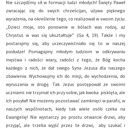
Nie szczędźmy sił w formacji ludzi młodych! Święty Paweł
zwracając się do swych chrześcijan, używa pięknego
wyrażenia, na określenie tego, co realizował w swoim życiu:
„Dzieci moje, oto ponownie w bólach was rodzę, aż
Chrystus w was się ukształtuje” (Ga 4, 19). Także i my
postarajmy się, aby urzeczywistniało się to w naszej
posłudze! Pomagajmy młodym ludziom w odkrywaniu
męstwa i radości wiary, radości z tego, że Bóg kocha
każdego z nich, że dał swego Syna Jezusa dla naszego
zbawienia. Wychowujmy ich do misji, do wychodzenia, do
wyruszania w drogę. Tak Jezus postępował ze swoimi
uczniami: nie trzymał ich przy sobie, jak kwoka pisklęta, ale
ich posyłał! Nie możemy pozostawać zamknięci w parafii, w
naszych wspólnotach, kiedy tak wiele osób czeka na
Ewangelię! Nie wystarczy po prostu otwarcie drzwi, aby
przyjąć, ale trzeba wyjść przez te drzwi, aby szukać i