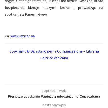
dogm.
Lumen gentium
, 65). Niech Ona będzie Gwiazdą, która
bezpiecznie kieruje naszymi krokami, prowadząc na
spotkanie z Panem.
Amen
Za:
www.vatican.va
Copyright © Dicastero per la Comunicazione – Libreria
Editrice Vaticana
poprzedni wpis
Pierwsze spotkanie Papieża z młodzieżą na Copacabana
następny wpis