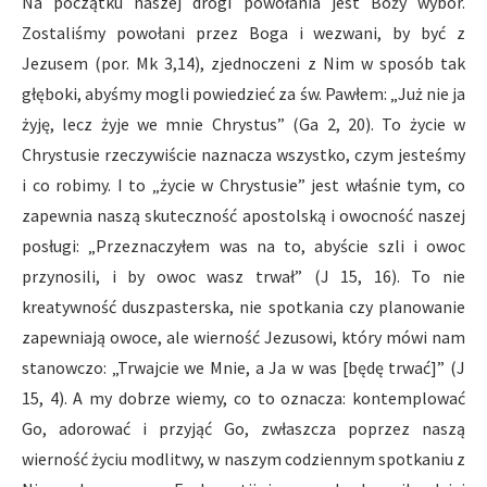
Na początku naszej drogi powołania jest Boży wybór.
Zostaliśmy powołani przez Boga i wezwani, by być z
Jezusem (por. Mk 3,14), zjednoczeni z Nim w sposób tak
głęboki, abyśmy mogli powiedzieć za św. Pawłem: „Już nie ja
żyję, lecz żyje we mnie Chrystus” (Ga 2, 20). To życie w
Chrystusie rzeczywiście naznacza wszystko, czym jesteśmy
i co robimy. I to „życie w Chrystusie” jest właśnie tym, co
zapewnia naszą skuteczność apostolską i owocność naszej
posługi: „Przeznaczyłem was na to, abyście szli i owoc
przynosili, i by owoc wasz trwał” (J 15, 16). To nie
kreatywność duszpasterska, nie spotkania czy planowanie
zapewniają owoce, ale wierność Jezusowi, który mówi nam
stanowczo: „Trwajcie we Mnie, a Ja w was [będę trwać]” (J
15, 4). A my dobrze wiemy, co to oznacza: kontemplować
Go, adorować i przyjąć Go, zwłaszcza poprzez naszą
wierność życiu modlitwy, w naszym codziennym spotkaniu z