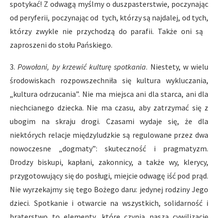
spotykać! Z odwagą myślmy o duszpasterstwie, poczynając
od peryferii, poczynając od tych, którzy są najdalej, od tych,
którzy zwykle nie przychodzą do parafii. Także oni są
zaproszeni do stołu Pańskiego.
3.
Powo
ł
ani, by krzewi
ć
kultur
ę
spotkania
. Niestety, w wielu
środowiskach rozpowszechniła się kultura wykluczania,
„kultura odrzucania”. Nie ma miejsca ani dla starca, ani dla
niechcianego dziecka. Nie ma czasu, aby zatrzymać się z
ubogim na skraju drogi. Czasami wydaje się, że dla
niektórych relacje międzyludzkie są regulowane przez dwa
nowoczesne „dogmaty”: skuteczność i pragmatyzm.
Drodzy biskupi, kapłani, zakonnicy, a także wy, klerycy,
przygotowujący się do posługi, miejcie odwagę iść pod prąd.
Nie wyrzekajmy się tego Bożego daru: jedynej rodziny Jego
dzieci. Spotkanie i otwarcie na wszystkich, solidarność i
braterstwo to elementy, które czynią naszą cywilizację