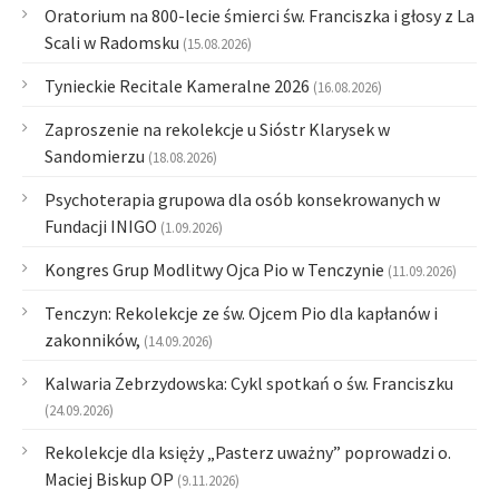
Oratorium na 800-lecie śmierci św. Franciszka i głosy z La
Scali w Radomsku
(15.08.2026)
Tynieckie Recitale Kameralne 2026
(16.08.2026)
Zaproszenie na rekolekcje u Sióstr Klarysek w
Sandomierzu
(18.08.2026)
Psychoterapia grupowa dla osób konsekrowanych w
Fundacji INIGO
(1.09.2026)
Kongres Grup Modlitwy Ojca Pio w Tenczynie
(11.09.2026)
Tenczyn: Rekolekcje ze św. Ojcem Pio dla kapłanów i
zakonników,
(14.09.2026)
Kalwaria Zebrzydowska: Cykl spotkań o św. Franciszku
(24.09.2026)
Rekolekcje dla księży „Pasterz uważny” poprowadzi o.
Maciej Biskup OP
(9.11.2026)