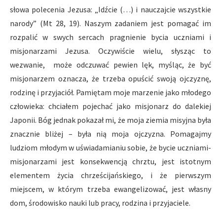
słowa polecenia Jezusa: „Idźcie (…) i nauczajcie wszystkie
narody” (Mt 28, 19). Naszym zadaniem jest pomagać im
rozpalić w swych sercach pragnienie bycia uczniami i
misjonarzami Jezusa. Oczywiście wielu, słysząc to
wezwanie, może odczuwać pewien lęk, myśląc, że być
misjonarzem oznacza, że trzeba opuścić swoją ojczyznę,
rodzinę i przyjaciół. Pamiętam moje marzenie jako młodego
człowieka: chciałem pojechać jako misjonarz do dalekiej
Japonii. Bóg jednak pokazał mi, że moja ziemia misyjna była
znacznie bliżej – była nią moja ojczyzna. Pomagajmy
ludziom młodym w uświadamianiu sobie, że bycie uczniami-
misjonarzami jest konsekwencją chrztu, jest istotnym
elementem życia chrześcijańskiego, i że pierwszym
miejscem, w którym trzeba ewangelizować, jest własny
dom, środowisko nauki lub pracy, rodzina i przyjaciele.