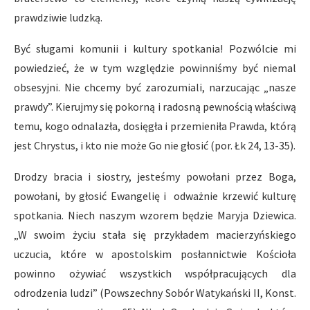
prawdziwie ludzką.
Być sługami komunii i kultury spotkania! Pozwólcie mi
powiedzieć, że w tym względzie powinniśmy być niemal
obsesyjni. Nie chcemy być zarozumiali, narzucając „nasze
prawdy”. Kierujmy się pokorną i radosną pewnością właściwą
temu, kogo odnalazła, dosięgła i przemieniła Prawda, którą
jest Chrystus, i kto nie może Go nie głosić (por. Łk 24, 13-35).
Drodzy bracia i siostry, jesteśmy powołani przez Boga,
powołani, by głosić Ewangelię i odważnie krzewić kulturę
spotkania. Niech naszym wzorem będzie Maryja Dziewica.
„W swoim życiu stała się przykładem macierzyńskiego
uczucia, które w apostolskim posłannictwie Kościoła
powinno ożywiać wszystkich współpracujących dla
odrodzenia ludzi” (Powszechny Sobór Watykański II, Konst.