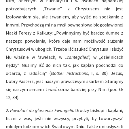
Nim, obecnym w Eucharystii i w osobach najbardziej
potrzebujących. „Trwanie” z Chrystusem nie jest
izolowaniem się, ale trwaniem, aby wyjść na spotkanie z
innymi. Przychodzą mi na myśl pewne słowa błogosławionej
Matki Teresy z Kalkuty: „Powinnyśmy być bardzo dumne z
naszego powołania, które daje nam możliwość służenia
Chrystusowi w ubogich. Trzeba iść szukać Chrystusa i służyć
Mu właśnie w fawelach, w „
cantegriles
”,
w „dzielnicach
nędzy”. Musimy iść do nich tak, jak kapłan podchodzi do
ołtarza, z radością” (
Mother Instructions
, I, s. 80). Jezus,
Dobry Pasterz, jest naszym prawdziwym skarbem. Starajmy
się naszym sercem trwać coraz bardziej przy Nim (por. Łk
12, 34).
2.
Powo
ł
ani do g
ł
oszenia Ewangelii
. Drodzy biskupi i kapłani,
liczni z was, jeśli nie wszyscy, przybyli, by towarzyszyć
młodym ludziom w ich Światowym Dniu. Także oni usłyszeli