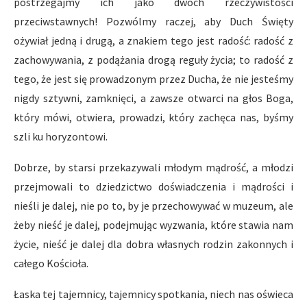
postrzegajmy ich jako dwóch rzeczywistości
przeciwstawnych! Pozwólmy raczej, aby Duch Święty
ożywiał jedną i drugą, a znakiem tego jest radość: radość z
zachowywania, z podążania drogą reguły życia; to radość z
tego, że jest się prowadzonym przez Ducha, że nie jesteśmy
nigdy sztywni, zamknięci, a zawsze otwarci na głos Boga,
który mówi, otwiera, prowadzi, który zachęca nas, byśmy
szli ku horyzontowi.
Dobrze, by starsi przekazywali młodym mądrość, a młodzi
przejmowali to dziedzictwo doświadczenia i mądrości i
nieśli je dalej, nie po to, by je przechowywać w muzeum, ale
żeby nieść je dalej, podejmując wyzwania, które stawia nam
życie, nieść je dalej dla dobra własnych rodzin zakonnych i
całego Kościoła.
Łaska tej tajemnicy, tajemnicy spotkania, niech nas oświeca