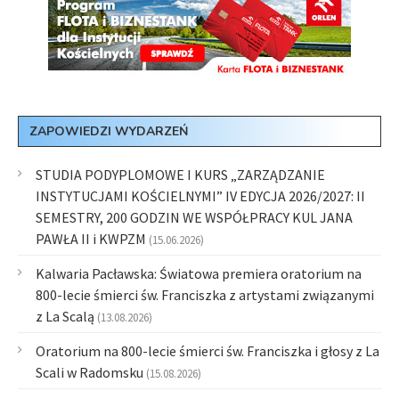
ZAPOWIEDZI WYDARZEŃ
STUDIA PODYPLOMOWE I KURS „ZARZĄDZANIE
INSTYTUCJAMI KOŚCIELNYMI” IV EDYCJA 2026/2027: II
SEMESTRY, 200 GODZIN WE WSPÓŁPRACY KUL JANA
PAWŁA II i KWPZM
(15.06.2026)
Kalwaria Pacławska: Światowa premiera oratorium na
800-lecie śmierci św. Franciszka z artystami związanymi
z La Scalą
(13.08.2026)
Oratorium na 800-lecie śmierci św. Franciszka i głosy z La
Scali w Radomsku
(15.08.2026)