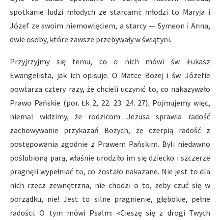
spotkanie ludzi młodych ze starcami: młodzi to Maryja i
Józef ze swoim niemowlęciem, a starcy — Symeon i Anna,
dwie osoby, które zawsze przebywały w świątyni.
Przyjrzyjmy się temu, co o nich mówi św. Łukasz
Ewangelista, jak ich opisuje. O Matce Bożej i św. Józefie
powtarza cztery razy, że chcieli uczynić to, co nakazywało
Prawo Pańskie (por. Łk 2, 22. 23. 24. 27). Pojmujemy więc,
niemal widzimy, że rodzicom Jezusa sprawia radość
zachowywanie przykazań Bożych, że czerpią radość z
postępowania zgodnie z Prawem Pańskim. Byli niedawno
poślubioną parą, właśnie urodziło im się dziecko i szczerze
pragnęli wypełniać to, co zostało nakazane. Nie jest to dla
nich rzecz zewnętrzna, nie chodzi o to, żeby czuć się w
porządku, nie! Jest to silne pragnienie, głębokie, pełne
radości. O tym mówi Psalm: «Cieszę się z drogi Twych