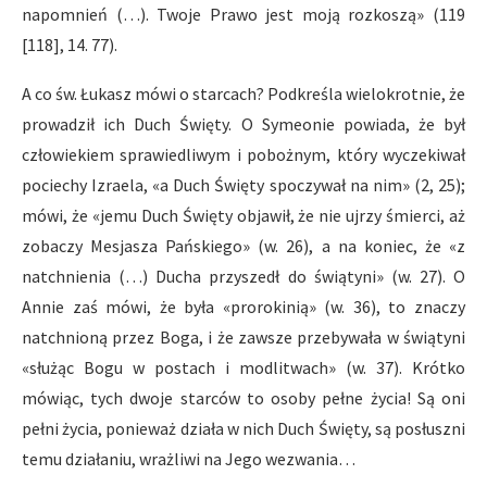
napomnień (…). Twoje Prawo jest moją rozkoszą» (119
[118], 14. 77).
A co św. Łukasz mówi o starcach? Podkreśla wielokrotnie, że
prowadził ich Duch Święty. O Symeonie powiada, że był
człowiekiem sprawiedliwym i pobożnym, który wyczekiwał
pociechy Izraela, «a Duch Święty spoczywał na nim» (2, 25);
mówi, że «jemu Duch Święty objawił, że nie ujrzy śmierci, aż
zobaczy Mesjasza Pańskiego» (w. 26), a na koniec, że «z
natchnienia (…) Ducha przyszedł do świątyni» (w. 27). O
Annie zaś mówi, że była «prorokinią» (w. 36), to znaczy
natchnioną przez Boga, i że zawsze przebywała w świątyni
«służąc Bogu w postach i modlitwach» (w. 37). Krótko
mówiąc, tych dwoje starców to osoby pełne życia! Są oni
pełni życia, ponieważ działa w nich Duch Święty, są posłuszni
temu działaniu, wrażliwi na Jego wezwania…