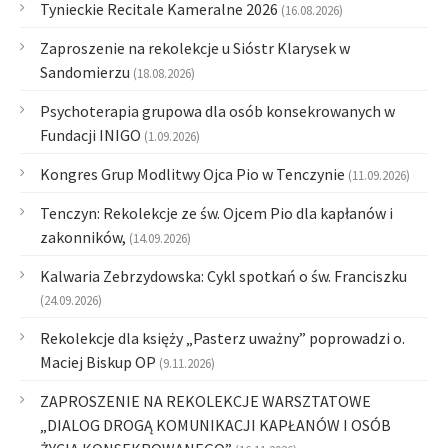
Tynieckie Recitale Kameralne 2026
(16.08.2026)
Zaproszenie na rekolekcje u Sióstr Klarysek w
Sandomierzu
(18.08.2026)
Psychoterapia grupowa dla osób konsekrowanych w
Fundacji INIGO
(1.09.2026)
Kongres Grup Modlitwy Ojca Pio w Tenczynie
(11.09.2026)
Tenczyn: Rekolekcje ze św. Ojcem Pio dla kapłanów i
zakonników,
(14.09.2026)
Kalwaria Zebrzydowska: Cykl spotkań o św. Franciszku
(24.09.2026)
Rekolekcje dla księży „Pasterz uważny” poprowadzi o.
Maciej Biskup OP
(9.11.2026)
ZAPROSZENIE NA REKOLEKCJE WARSZTATOWE
„DIALOG DROGĄ KOMUNIKACJI KAPŁANÓW I OSÓB