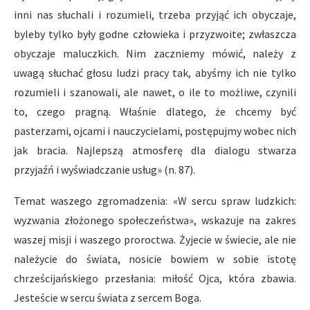
inni nas słuchali i rozumieli, trzeba przyjąć ich obyczaje,
byleby tylko były godne człowieka i przyzwoite; zwłaszcza
obyczaje maluczkich. Nim zaczniemy mówić, należy z
uwagą słuchać głosu ludzi pracy tak, abyśmy ich nie tylko
rozumieli i szanowali, ale nawet, o ile to możliwe, czynili
to, czego pragną. Właśnie dlatego, że chcemy być
pasterzami, ojcami i nauczycielami, postępujmy wobec nich
jak bracia. Najlepszą atmosferę dla dialogu stwarza
przyjaźń i wyświadczanie usług» (n. 87).
Temat waszego zgromadzenia: «W sercu spraw ludzkich:
wyzwania złożonego społeczeństwa», wskazuje na zakres
waszej misji i waszego proroctwa. Żyjecie w świecie, ale nie
należycie do świata, nosicie bowiem w sobie istotę
chrześcijańskiego przesłania: miłość Ojca, która zbawia.
Jesteście w sercu świata z sercem Boga.