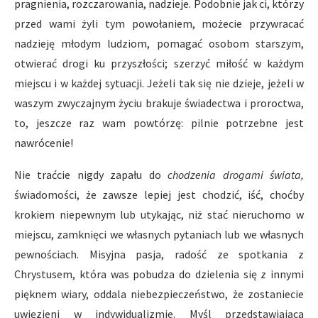
pragnienia, rozczarowania, nadzieje. Podobnie jak ci, którzy
przed wami żyli tym powołaniem, możecie przywracać
nadzieję młodym ludziom, pomagać osobom starszym,
otwierać drogi ku przyszłości; szerzyć miłość w każdym
miejscu i w każdej sytuacji. Jeżeli tak się nie dzieje, jeżeli w
waszym zwyczajnym życiu brakuje świadectwa i proroctwa,
to, jeszcze raz wam powtórzę: pilnie potrzebne jest
nawrócenie!
Nie traćcie nigdy zapału do
chodzenia drogami świata,
świadomości, że zawsze lepiej jest chodzić, iść, choćby
krokiem niepewnym lub utykając, niż stać nieruchomo w
miejscu, zamknięci we własnych pytaniach lub we własnych
pewnościach. Misyjna pasja, radość ze spotkania z
Chrystusem, która was pobudza do dzielenia się z innymi
pięknem wiary, oddala niebezpieczeństwo, że zostaniecie
uwięzieni w indywidualizmie. Myśl przedstawiająca