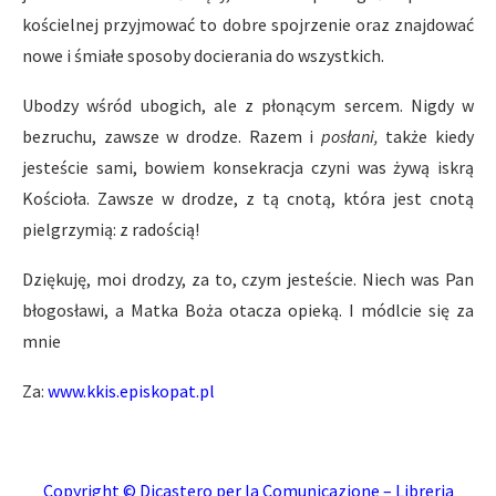
kościelnej przyjmować to dobre spojrzenie oraz znajdować
nowe i śmiałe sposoby docierania do wszystkich.
Ubodzy wśród ubogich, ale z płonącym sercem. Nigdy w
bezruchu, zawsze w drodze. Razem i
posłani,
także kiedy
jesteście sami, bowiem konsekracja czyni was żywą iskrą
Kościoła. Zawsze w drodze, z tą cnotą, która jest cnotą
pielgrzymią: z radością!
Dziękuję, moi drodzy, za to, czym jesteście. Niech was Pan
błogosławi, a Matka Boża otacza opieką. I módlcie się za
mnie
Za:
www.kkis.episkopat.pl
Copyright © Dicastero per la Comunicazione – Libreria