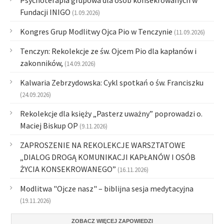
Psychoterapia grupowa dla osób konsekrowanych w
Fundacji INIGO
(1.09.2026)
Kongres Grup Modlitwy Ojca Pio w Tenczynie
(11.09.2026)
Tenczyn: Rekolekcje ze św. Ojcem Pio dla kapłanów i
zakonników,
(14.09.2026)
Kalwaria Zebrzydowska: Cykl spotkań o św. Franciszku
(24.09.2026)
Rekolekcje dla księży „Pasterz uważny” poprowadzi o.
Maciej Biskup OP
(9.11.2026)
ZAPROSZENIE NA REKOLEKCJE WARSZTATOWE
„DIALOG DROGĄ KOMUNIKACJI KAPŁANÓW I OSÓB
ŻYCIA KONSEKROWANEGO”
(16.11.2026)
Modlitwa "Ojcze nasz" – biblijna sesja medytacyjna
(19.11.2026)
ZOBACZ WIĘCEJ ZAPOWIEDZI