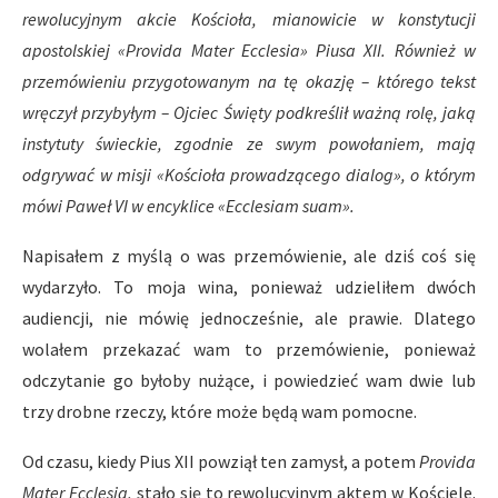
rewolucyjnym akcie Kościoła, mianowicie w konstytucji
apostolskiej «Provida Mater Ecclesia» Piusa XII. Również w
przemówieniu przygotowanym na tę okazję – którego tekst
wręczył przybyłym – Ojciec Święty podkreślił ważną rolę, jaką
instytuty świeckie, zgodnie ze swym powołaniem, mają
odgrywać w misji «Kościoła prowadzącego dialog», o którym
mówi Paweł VI w encyklice «Ecclesiam suam».
Napisałem z myślą o was przemówienie, ale dziś coś się
wydarzyło. To moja wina, ponieważ udzieliłem dwóch
audiencji, nie mówię jednocześnie, ale prawie. Dlatego
wolałem przekazać wam to przemówienie, ponieważ
odczytanie go byłoby nużące, i powiedzieć wam dwie lub
trzy drobne rzeczy, które może będą wam pomocne.
Od czasu, kiedy Pius XII powziął ten zamysł, a potem
Provida
Mater Ecclesia,
stało się to rewolucyjnym aktem w Kościele.