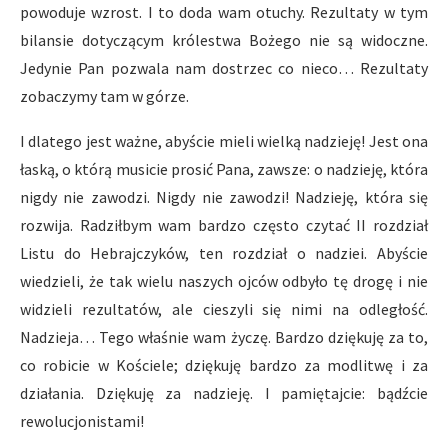
powoduje wzrost. I to doda wam otuchy. Rezultaty w tym
bilansie dotyczącym królestwa Bożego nie są widoczne.
Jedynie Pan pozwala nam dostrzec co nieco… Rezultaty
zobaczymy tam w górze.
I dlatego jest ważne, abyście mieli wielką nadzieję! Jest ona
łaską, o którą musicie prosić Pana, zawsze: o nadzieję, która
nigdy nie zawodzi. Nigdy nie zawodzi! Nadzieję, która się
rozwija. Radziłbym wam bardzo często czytać II rozdział
Listu do Hebrajczyków, ten rozdział o nadziei. Abyście
wiedzieli, że tak wielu naszych ojców odbyło tę drogę i nie
widzieli rezultatów, ale cieszyli się nimi na odległość.
Nadzieja… Tego właśnie wam życzę. Bardzo dziękuję za to,
co robicie w Kościele; dziękuję bardzo za modlitwę i za
działania. Dziękuję za nadzieję. I pamiętajcie: bądźcie
rewolucjonistami!