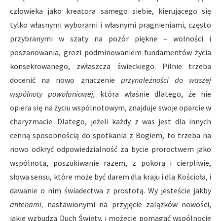
człowieka jako kreatora samego siebie, kierującego się
tylko własnymi wyborami i własnymi pragnieniami, często
przybranymi w szaty na pozór piękne – wolności i
poszanowania, grozi podminowaniem fundamentów życia
konsekrowanego, zwłaszcza świeckiego. Pilnie trzeba
docenić na nowo znaczenie
przynależności do waszej
wspólnoty powołaniowej,
która właśnie dlatego, że nie
opiera się na życiu wspólnotowym, znajduje swoje oparcie w
charyzmacie. Dlatego, jeżeli każdy z was jest dla innych
cenną sposobnością do spotkania z Bogiem, to trzeba na
nowo odkryć odpowiedzialność za bycie proroctwem jako
wspólnota, poszukiwanie razem, z pokorą i cierpliwie,
słowa sensu, które może być darem dla kraju i dla Kościoła, i
dawanie o nim świadectwa z prostotą. Wy jesteście jakby
antenami,
nastawionymi na przyjęcie zalążków nowości,
jakie wzbudza Duch Święty, i możecie pomagać wspólnocie