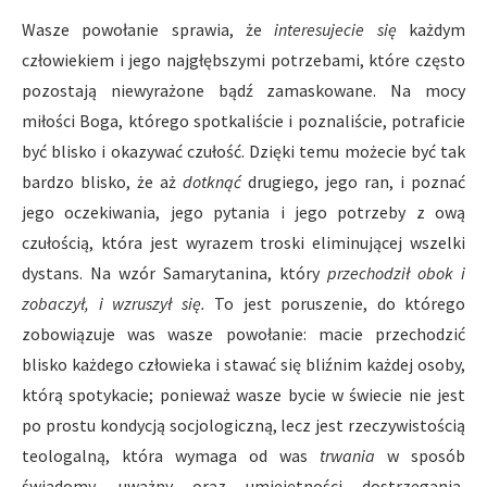
Wasze powołanie sprawia, że
interesujecie się
każdym
człowiekiem i jego najgłębszymi potrzebami, które często
pozostają niewyrażone bądź zamaskowane. Na mocy
miłości Boga, którego spotkaliście i poznaliście, potraficie
być blisko i okazywać czułość. Dzięki temu możecie być tak
bardzo blisko, że aż
dotknąć
drugiego, jego ran, i poznać
jego oczekiwania, jego pytania i jego potrzeby z ową
czułością, która jest wyrazem troski eliminującej wszelki
dystans. Na wzór Samarytanina, który
przechodził obok i
zobaczył, i wzruszył się.
To jest poruszenie, do którego
zobowiązuje was wasze powołanie: macie przechodzić
blisko każdego człowieka i stawać się bliźnim każdej osoby,
którą spotykacie; ponieważ wasze bycie w świecie nie jest
po prostu kondycją socjologiczną, lecz jest rzeczywistością
teologalną, która wymaga od was
trwania
w sposób
świadomy, uważny oraz umiejętności dostrzegania,