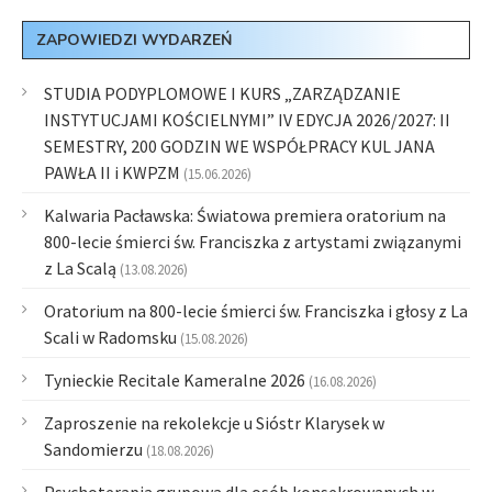
ZAPOWIEDZI WYDARZEŃ
STUDIA PODYPLOMOWE I KURS „ZARZĄDZANIE
INSTYTUCJAMI KOŚCIELNYMI” IV EDYCJA 2026/2027: II
SEMESTRY, 200 GODZIN WE WSPÓŁPRACY KUL JANA
PAWŁA II i KWPZM
(15.06.2026)
Kalwaria Pacławska: Światowa premiera oratorium na
800-lecie śmierci św. Franciszka z artystami związanymi
z La Scalą
(13.08.2026)
Oratorium na 800-lecie śmierci św. Franciszka i głosy z La
Scali w Radomsku
(15.08.2026)
Tynieckie Recitale Kameralne 2026
(16.08.2026)
Zaproszenie na rekolekcje u Sióstr Klarysek w
Sandomierzu
(18.08.2026)