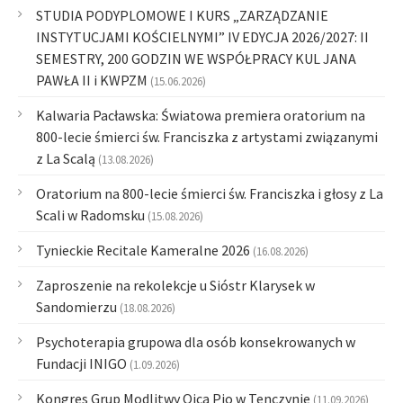
STUDIA PODYPLOMOWE I KURS „ZARZĄDZANIE
INSTYTUCJAMI KOŚCIELNYMI” IV EDYCJA 2026/2027: II
SEMESTRY, 200 GODZIN WE WSPÓŁPRACY KUL JANA
PAWŁA II i KWPZM
(15.06.2026)
Kalwaria Pacławska: Światowa premiera oratorium na
800-lecie śmierci św. Franciszka z artystami związanymi
z La Scalą
(13.08.2026)
Oratorium na 800-lecie śmierci św. Franciszka i głosy z La
Scali w Radomsku
(15.08.2026)
Tynieckie Recitale Kameralne 2026
(16.08.2026)
Zaproszenie na rekolekcje u Sióstr Klarysek w
Sandomierzu
(18.08.2026)
Psychoterapia grupowa dla osób konsekrowanych w
Fundacji INIGO
(1.09.2026)
Kongres Grup Modlitwy Ojca Pio w Tenczynie
(11.09.2026)