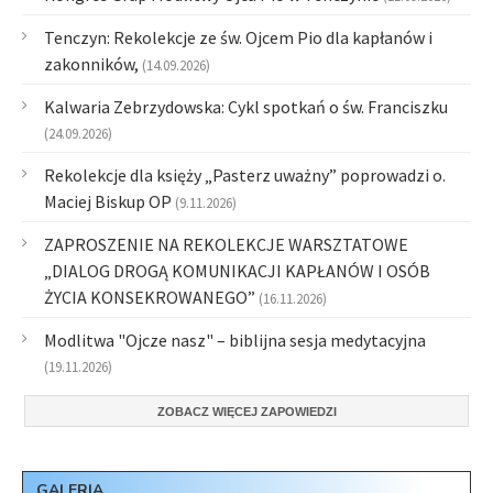
Tenczyn: Rekolekcje ze św. Ojcem Pio dla kapłanów i
zakonników,
(14.09.2026)
Kalwaria Zebrzydowska: Cykl spotkań o św. Franciszku
(24.09.2026)
Rekolekcje dla księży „Pasterz uważny” poprowadzi o.
Maciej Biskup OP
(9.11.2026)
ZAPROSZENIE NA REKOLEKCJE WARSZTATOWE
„DIALOG DROGĄ KOMUNIKACJI KAPŁANÓW I OSÓB
ŻYCIA KONSEKROWANEGO”
(16.11.2026)
Modlitwa "Ojcze nasz" – biblijna sesja medytacyjna
(19.11.2026)
ZOBACZ WIĘCEJ ZAPOWIEDZI
GALERIA