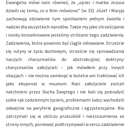
Ewangelia mówi nam również, że „ojciec i matka Jezusa
dziwili się temu, co o Nim mówiono” (w. 33). Józef i Maryja
zachowują zdziwienie tym spotkaniem pełnym światła i
nadziei dla wszystkich narodów. Także my jako chrześcijanie
i osoby konsekrowane jesteśmy stróżami tego zadziwienia.
Zadziwienia, które powinno być ciągle odnawiane. Strzeżcie
się rutyny w życiu duchowym, strzeżcie się sprowadzania
naszych charyzmatów do abstrakcyjnej doktryny:
charyzmatów założycieli – jak mówiłem przy innych
okazjach – nie można zamknąć w butelce ani traktować ich
jako eksponat w muzeum. Nasi założyciele zostali
natchnieni przez Ducha Świętego i nie bali się pobrudzić
sobie rąk codziennym życiem, problemami ludzi; wychodzili
odważnie na peryferie geograficzne i egzystencjalne. Nie
zatrzymali się w obliczu przeszkód i niezrozumienia ze
strony innych, ponieważ podtrzymywali w sercu zadziwienie