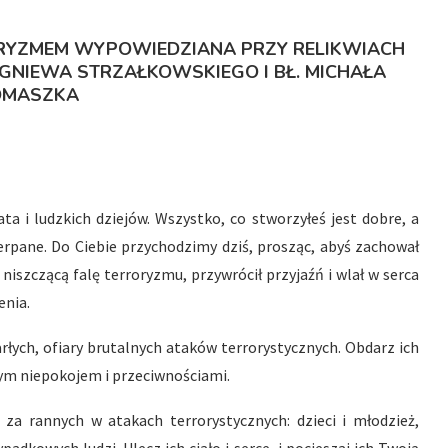
RYZMEM WYPOWIEDZIANA PRZY RELIKWIACH
IGNIEWA STRZAŁKOWSKIEGO I BŁ. MICHAŁA
OMASZKA
a i ludzkich dziejów. Wszystko, co stworzyłeś jest dobre, a
erpane. Do Ciebie przychodzimy dziś, prosząc, abyś zachował
niszczącą falę terroryzmu, przywrócił przyjaźń i wlał w serca
enia.
rłych, ofiary brutalnych ataków terrorystycznych. Obdarz ich
ym niepokojem i przeciwnościami.
ę za rannych w atakach terrorystycznych: dzieci i młodzież,