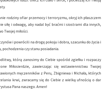
adkowych ludzi. Ulecz ich ciało i serce, i pocieszaj ich Twoją
sty.
nnie rodziny ofiar przemocy i terroryzmu, okryj ich płaszczem
e siłę i odwagę, aby nadal być braćmi i siostrami dla innych,
o Twojej miłości.
zynów i powrócili na drogę pokoju i dobra, szacunku do życia i
, pochodzenia czy stanu posiadania.
odlitwy, którą zanosimy do Ciebie spośród zgiełku i rozpaczy
one Miłosierdzie, zawierzając się wstawiennictwu Twojej
awionych męczenników z Peru, Zbigniewa i Michała, których
elania krwi, zwracamy się do Ciebie z wielką ufnością o dar
hrystusa Pana naszego. Amen!