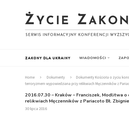
SERWIS INFORMACYJNY KONFERENCJI WYŻSZ
ZAKONY DLA UKRAINY
WIADOMOŚCI
ZAPO
Home
Dokumenty
Dokumenty Kościoła o życiu ko
terroryzmem wypowiedziana przy relikwiach Męczenników z Pariac
2016.07.30 – Kraków – Franciszek, Modlitwa o
relikwiach Męczenników z Pariacoto Bł. Zbigni
30 lipca 2016