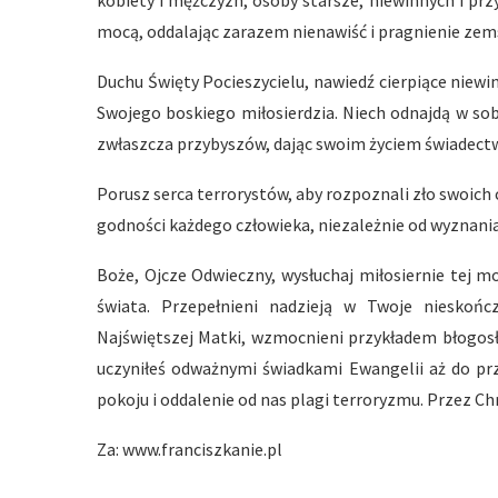
kobiety i mężczyzn, osoby starsze, niewinnych i przyp
mocą, oddalając zarazem nienawiść i pragnienie zem
Duchu Święty Pocieszycielu, nawiedź cierpiące niewi
Swojego boskiego miłosierdzia. Niech odnajdą w sobi
zwłaszcza przybyszów, dając swoim życiem świadectw
Porusz serca terrorystów, aby rozpoznali zło swoich c
godności każdego człowieka, niezależnie od wyznania
Boże, Ojcze Odwieczny, wysłuchaj miłosiernie tej m
świata. Przepełnieni nadzieją w Twoje nieskończ
Najświętszej Matki, wzmocnieni przykładem błogosł
uczyniłeś odważnymi świadkami Ewangelii aż do prz
pokoju i oddalenie od nas plagi terroryzmu. Przez C
Za: www.franciszkanie.pl