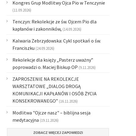
Kongres Grup Modlitwy Ojca Pio w Tenczynie
(11.09.2026)
Tenczyn: Rekolekcje ze św. Ojcem Pio dla
kapłanów i zakonników,
(14.09.2026)
Kalwaria Zebrzydowska: Cykl spotkań o św.
Franciszku
(24.09.2026)
Rekolekcje dla księży „Pasterz uważny”
poprowadzi o. Maciej Biskup OP
(9.11.2026)
ZAPROSZENIE NA REKOLEKCJE
WARSZTATOWE „DIALOG DROGĄ
KOMUNIKACJI KAPŁANÓW I OSÓB ŻYCIA
KONSEKROWANEGO”
(16.11.2026)
Modlitwa "Ojcze nasz" – biblijna sesja
medytacyjna
(19.11.2026)
ZOBACZ WIĘCEJ ZAPOWIEDZI