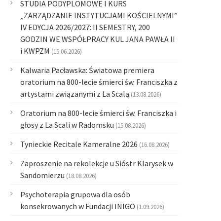
STUDIA PODYPLOMOWE I KURS
„ZARZĄDZANIE INSTYTUCJAMI KOŚCIELNYMI”
IV EDYCJA 2026/2027: II SEMESTRY, 200
GODZIN WE WSPÓŁPRACY KUL JANA PAWŁA II
i KWPZM
(15.06.2026)
Kalwaria Pacławska: Światowa premiera
oratorium na 800-lecie śmierci św. Franciszka z
artystami związanymi z La Scalą
(13.08.2026)
Oratorium na 800-lecie śmierci św. Franciszka i
głosy z La Scali w Radomsku
(15.08.2026)
Tynieckie Recitale Kameralne 2026
(16.08.2026)
Zaproszenie na rekolekcje u Sióstr Klarysek w
Sandomierzu
(18.08.2026)
Psychoterapia grupowa dla osób
konsekrowanych w Fundacji INIGO
(1.09.2026)