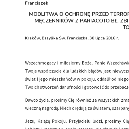
Franciszek
MODLITWA O OCHRONĘ PRZED TERRO
MĘCZENNIKÓW Z PARIACOTO BŁ. ZB
T
Kraków, Bazylika Św. Franciszka, 30 lipca 2016 r.
Wszechmogący i miłosierny Boże, Panie Wszechświat
Twoje współczucie dla ludzkich błędów jest niewycz
świat i jego mieszkańców w pokoju, oddalił od niego 
Twoich stworzeń dar ufności i gotowość do przebacz
Dawco życia, prosimy Cię również za wszystkich zma
wieczną nagrodą. Niech orędują za światem, szarpan
Jezu, Książę Pokoju, Przyjacielu ludzi, prosimy Ci