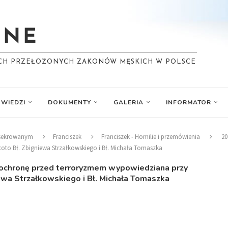
YCH PRZEŁOŻONYCH ZAKONÓW MĘSKICH W POLSCE
WIEDZI
DOKUMENTY
GALERIA
INFORMATOR
nsekrowanym
Franciszek
Franciszek - Homilie i przemówienia
20
oto Bł. Zbigniewa Strzałkowskiego i Bł. Michała Tomaszka
 ochronę przed terroryzmem wypowiedziana przy
ewa Strzałkowskiego i Bł. Michała Tomaszka