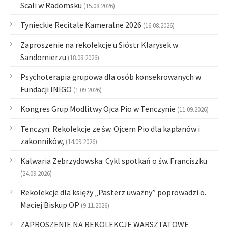
Scali w Radomsku
(15.08.2026)
Tynieckie Recitale Kameralne 2026
(16.08.2026)
Zaproszenie na rekolekcje u Sióstr Klarysek w
Sandomierzu
(18.08.2026)
Psychoterapia grupowa dla osób konsekrowanych w
Fundacji INIGO
(1.09.2026)
Kongres Grup Modlitwy Ojca Pio w Tenczynie
(11.09.2026)
Tenczyn: Rekolekcje ze św. Ojcem Pio dla kapłanów i
zakonników,
(14.09.2026)
Kalwaria Zebrzydowska: Cykl spotkań o św. Franciszku
(24.09.2026)
Rekolekcje dla księży „Pasterz uważny” poprowadzi o.
Maciej Biskup OP
(9.11.2026)
ZAPROSZENIE NA REKOLEKCJE WARSZTATOWE