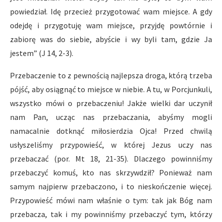
powiedział. Idę przecież przygotować wam miejsce. A gdy
odejdę i przygotuję wam miejsce, przyjdę powtórnie i
zabiorę was do siebie, abyście i wy byli tam, gdzie Ja
jestem” (J 14, 2-3).
Przebaczenie to z pewnością najlepsza droga, którą trzeba
pójść, aby osiągnąć to miejsce w niebie. A tu, w Porcjunkuli,
wszystko mówi o przebaczeniu! Jakże wielki dar uczynił
nam Pan, ucząc nas przebaczania, abyśmy mogli
namacalnie dotknąć miłosierdzia Ojca! Przed chwilą
usłyszeliśmy przypowieść, w której Jezus uczy nas
przebaczać (por. Mt 18, 21-35). Dlaczego powinniśmy
przebaczyć komuś, kto nas skrzywdził? Ponieważ nam
samym najpierw przebaczono, i to nieskończenie więcej.
Przypowieść mówi nam właśnie o tym: tak jak Bóg nam
przebacza, tak i my powinniśmy przebaczyć tym, którzy