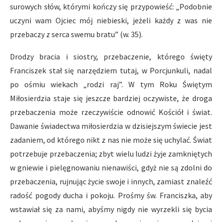
surowych słów, którymi kończy się przypowieść: „Podobnie
uczyni wam Ojciec mój niebieski, jeżeli każdy z was nie
przebaczy z serca swemu bratu” (w. 35).
Drodzy bracia i siostry, przebaczenie, którego święty
Franciszek stał się narzędziem tutaj, w Porcjunkuli, nadal
po ośmiu wiekach „rodzi raj”. W tym Roku Świętym
Miłosierdzia staje się jeszcze bardziej oczywiste, że droga
przebaczenia może rzeczywiście odnowić Kościół i świat.
Dawanie świadectwa miłosierdzia w dzisiejszym świecie jest
zadaniem, od którego nikt z nas nie może się uchylać. Świat
potrzebuje przebaczenia; zbyt wielu ludzi żyje zamkniętych
w gniewie i pielęgnowaniu nienawiści, gdyż nie są zdolni do
przebaczenia, rujnując życie swoje i innych, zamiast znaleźć
radość pogody ducha i pokoju. Prośmy św. Franciszka, aby
wstawiał się za nami, abyśmy nigdy nie wyrzekli się bycia