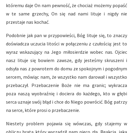
któremu daje On nam pewność, że chociaż możemy popaść
w te same grzechy, On się nad nami lituje i nigdy nie
przestaje nas kochać.
Podobnie jak pan w przypowieści, Bóg lituje się, to znaczy
doświadcza uczucia litości w połączeniu z czułością: jest to
wyraz wskazujący na Jego miłosierdzie wobec nas. Ojciec
nasz lituje się bowiem zawsze, gdy jesteśmy skruszeni i
odsyła nas z powrotem do domu ze spokojnym i pogodnym
sercem, mówiąc nam, że wszystko nam darował i wszystko
przebaczył. Przebaczenie Boże nie ma granic; wykracza
poza naszą wyobraźnię i dociera do każdego, kto w głębi
serca uznaje swój błąd i chce do Niego powrócić. Bóg patrzy
na serce, które prosi o przebaczenie.
Niestety problem pojawia się wówczas, gdy stajemy w
obliczu brata który wyrządził nam nieco zła. Reakcja, jaką