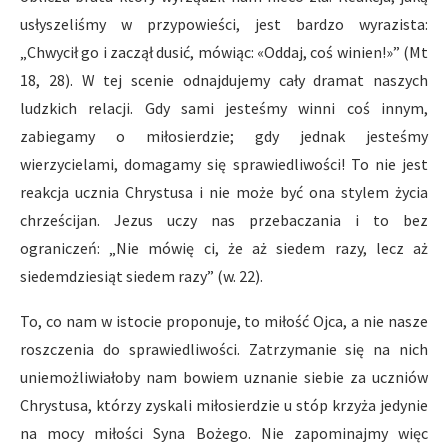
usłyszeliśmy w przypowieści, jest bardzo wyrazista:
„Chwycił go i zaczął dusić, mówiąc: «Oddaj, coś winien!»” (Mt
18, 28). W tej scenie odnajdujemy cały dramat naszych
ludzkich relacji. Gdy sami jesteśmy winni coś innym,
zabiegamy o miłosierdzie; gdy jednak jesteśmy
wierzycielami, domagamy się sprawiedliwości! To nie jest
reakcja ucznia Chrystusa i nie może być ona stylem życia
chrześcijan. Jezus uczy nas przebaczania i to bez
ograniczeń: „Nie mówię ci, że aż siedem razy, lecz aż
siedemdziesiąt siedem razy” (w. 22).
To, co nam w istocie proponuje, to miłość Ojca, a nie nasze
roszczenia do sprawiedliwości. Zatrzymanie się na nich
uniemożliwiałoby nam bowiem uznanie siebie za uczniów
Chrystusa, którzy zyskali miłosierdzie u stóp krzyża jedynie
na mocy miłości Syna Bożego. Nie zapominajmy więc