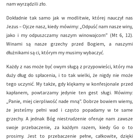
nam wyrządzili zło.
Dokładnie tak samo jak w modlitwie, której nauczył nas
Jezus – Ojcze nasz, kiedy mówimy: „Odpuść nam nasze winy,
jako i my odpuszczamy naszym winowajcom” (Mt 6, 12).
Winami są nasze grzechy przed Bogiem, a naszymi
dłużnikami są ci, którym my musimy wybaczyć.
Każdy z nas może być owym sługą z przypowieści, który ma
duży dług do spłacenia, i to tak wielki, że nigdy nie może
tego uczynić. My także, gdy klękamy w konfesjonale przed
kapłanem, powtarzamy jedynie ten gest sługi. Mówimy:
„Panie, miej cierpliwość nade mną”. Dobrze bowiem wiemy,
że jesteśmy pełni wad i często popadamy w te same
grzechy. A jednak Bóg niestrudzenie oferuje nam zawsze
swoje przebaczenie, za każdym razem, kiedy Go o to
prosimy. Jest to przebaczenie pełne, całkowite, dzięki