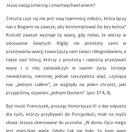
Jezus swoją śmiercią i zmartwychwstaniem?
Zresztą czyż raj nie jest ową tajemnicą miłości, która łączy
nas z Bogiem na zawsze, aby kontemplować Go bez końca?
Kościół zawsze wyznaje tę wiarę, gdy mówi, że wierzy w
obcowanie świętych. Nigdy nie jesteśmy sami w
przeżywaniu wiary; towarzyszą nam święci i błogosławieni, a
także nasi bliscy, którzy z prostotą i radością przeżywali
wiarę i o niej zaświadczyli w swoim życiu. Istnieje
niewidzialna, niemniej jednak rzeczywista więź, czyniąca
nas „jednym ciałem”, ze względu na jeden chrzest, jaki
przyjęliśmy, ożywiani „jednym Duchem” (por. Ef 4, 4).
Być może Franciszek, prosząc Honoriusza III o dar odpustu
dla tych, którzy przybywali do Porcjunkuli, miał na myśli
słowa Jezusa skierowane do uczniów: „W domu Ojca mego
jest mieszkań wiele. Gdyby tak nie było, to bym wam