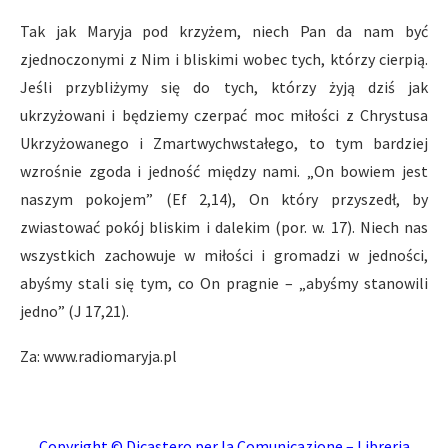
Tak jak Maryja pod krzyżem, niech Pan da nam być
zjednoczonymi z Nim i bliskimi wobec tych, którzy cierpią.
Jeśli przybliżymy się do tych, którzy żyją dziś jak
ukrzyżowani i będziemy czerpać moc miłości z Chrystusa
Ukrzyżowanego i Zmartwychwstałego, to tym bardziej
wzrośnie zgoda i jedność między nami. „On bowiem jest
naszym pokojem” (Ef 2,14), On który przyszedł, by
zwiastować pokój bliskim i dalekim (por. w. 17). Niech nas
wszystkich zachowuje w miłości i gromadzi w jedności,
abyśmy stali się tym, co On pragnie – „abyśmy stanowili
jedno” (J 17,21).
Za: www.radiomaryja.pl
Copyright © Dicastero per la Comunicazione – Libreria