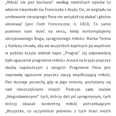
„Miłość nie jest kochana”: według niektórych opisów to
właśnie niepokoiło św. Franciszka z Asyżu. On, ze względu na
umiłowanie cierpiącego Pana nie wstydził się płakać i głośno
ubolewać (por.
Fonti Francescane,
n. 1413). To samo
powinno nam leżeć na sercu, kiedy kontemplujemy
ukrzyżowanego Boga, spragnionego miłości. Matka Teresa
z Kalkuty chciała, aby we wszystkich kaplicach jej wspólnot
w pobliżu krzyża widniał napis „Pragnę”. Jej odpowiedzią
było ugaszenie pragnienia miłości Jezusa na krzyżu poprzez
służbę najuboższym z ubogich. Pragnienie Pana jest
naprawdę ugaszone poprzez naszą współczującą miłość,
Pan doznaje pociechy, gdy w jego imieniu, pochylamy się
nad nieszczęściami innych. Podczas sądu nazwie
„błogosławionymi” tych, którzy dali pić spragnionym, tych
którzy okazali konkretną miłość potrzebującym:
„Wszystko, co uczyniliście jednemu z tych braci moich