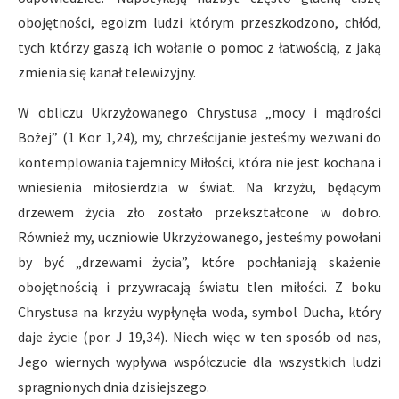
obojętności, egoizm ludzi którym przeszkodzono, chłód,
tych którzy gaszą ich wołanie o pomoc z łatwością, z jaką
zmienia się kanał telewizyjny.
W obliczu Ukrzyżowanego Chrystusa „mocy i mądrości
Bożej” (1 Kor 1,24), my, chrześcijanie jesteśmy wezwani do
kontemplowania tajemnicy Miłości, która nie jest kochana i
wniesienia miłosierdzia w świat. Na krzyżu, będącym
drzewem życia zło zostało przekształcone w dobro.
Również my, uczniowie Ukrzyżowanego, jesteśmy powołani
by być „drzewami życia”, które pochłaniają skażenie
obojętnością i przywracają światu tlen miłości. Z boku
Chrystusa na krzyżu wypłynęła woda, symbol Ducha, który
daje życie (por. J 19,34). Niech więc w ten sposób od nas,
Jego wiernych wypływa współczucie dla wszystkich ludzi
spragnionych dnia dzisiejszego.