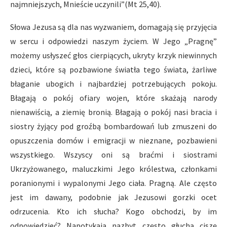
najmniejszych, Mnieście uczynili”(Mt 25,40).
Słowa Jezusa są dla nas wyzwaniem, domagają się przyjęcia
w sercu i odpowiedzi naszym życiem. W Jego „Pragnę”
możemy usłyszeć głos cierpiących, ukryty krzyk niewinnych
dzieci, które są pozbawione światła tego świata, żarliwe
błaganie ubogich i najbardziej potrzebujących pokoju.
Błagają o pokój ofiary wojen, które skażają narody
nienawiścią, a ziemię bronią. Błagają o pokój nasi bracia i
siostry żyjący pod groźbą bombardowań lub zmuszeni do
opuszczenia domów i emigracji w nieznane, pozbawieni
wszystkiego. Wszyscy oni są braćmi i siostrami
Ukrzyżowanego, maluczkimi Jego królestwa, członkami
poranionymi i wypalonymi Jego ciała. Pragną. Ale często
jest im dawany, podobnie jak Jezusowi gorzki ocet
odrzucenia. Kto ich słucha? Kogo obchodzi, by im
odpowiedzieć? Napotykają nazbyt często głuchą ciszę