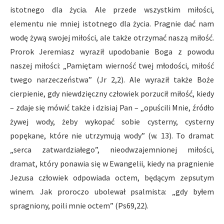
istotnego dla życia. Ale przede wszystkim miłości,
elementu nie mniej istotnego dla życia. Pragnie dać nam
wodę żywą swojej miłości, ale także otrzymać naszą miłość.
Prorok Jeremiasz wyraził upodobanie Boga z powodu
naszej miłości: „Pamiętam wierność twej młodości, miłość
twego narzeczeństwa” (Jr 2,2). Ale wyraził także Boże
cierpienie, gdy niewdzięczny człowiek porzucił miłość, kiedy
– zdaje się mówić także i dzisiaj Pan – „opuścili Mnie, źródło
żywej wody, żeby wykopać sobie cysterny, cysterny
popękane, które nie utrzymują wody” (w. 13). To dramat
„serca zatwardziałego”, nieodwzajemnionej miłości,
dramat, który ponawia się w Ewangelii, kiedy na pragnienie
Jezusa człowiek odpowiada octem, będącym zepsutym
winem. Jak proroczo ubolewał psalmista: „gdy byłem
spragniony, poili mnie octem” (Ps69,22).