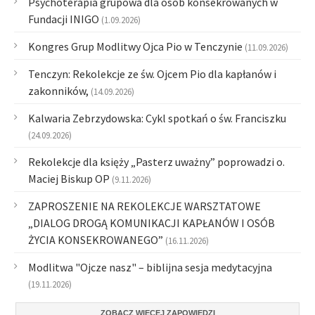
Psychoterapia grupowa dla osób konsekrowanych w
Fundacji INIGO
(1.09.2026)
Kongres Grup Modlitwy Ojca Pio w Tenczynie
(11.09.2026)
Tenczyn: Rekolekcje ze św. Ojcem Pio dla kapłanów i
zakonników,
(14.09.2026)
Kalwaria Zebrzydowska: Cykl spotkań o św. Franciszku
(24.09.2026)
Rekolekcje dla księży „Pasterz uważny” poprowadzi o.
Maciej Biskup OP
(9.11.2026)
ZAPROSZENIE NA REKOLEKCJE WARSZTATOWE
„DIALOG DROGĄ KOMUNIKACJI KAPŁANÓW I OSÓB
ŻYCIA KONSEKROWANEGO”
(16.11.2026)
Modlitwa "Ojcze nasz" – biblijna sesja medytacyjna
(19.11.2026)
ZOBACZ WIĘCEJ ZAPOWIEDZI