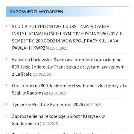
ZAPOWIEDZI WYDARZEŃ
STUDIA PODYPLOMOWE I KURS „ZARZĄDZANIE
INSTYTUCJAMI KOŚCIELNYMI” IV EDYCJA 2026/2027: II
SEMESTRY, 200 GODZIN WE WSPÓŁPRACY KUL JANA
PAWŁA II i KWPZM
(15.06.2026)
Kalwaria Pacławska: Światowa premiera oratorium na
800-lecie śmierci św. Franciszka z artystami związanymi
z La Scalą
(13.08.2026)
Oratorium na 800-lecie śmierci św. Franciszka i głosy z La
Scali w Radomsku
(15.08.2026)
Tynieckie Recitale Kameralne 2026
(16.08.2026)
Zaproszenie na rekolekcje u Sióstr Klarysek w
Sandomierzu
(18.08.2026)