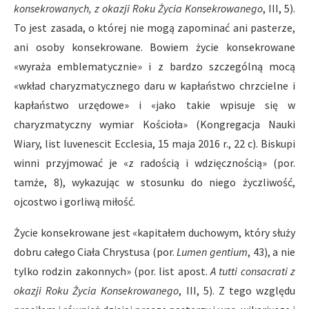
konsekrowanych, z okazji Roku Życia Konsekrowanego
, III, 5).
To jest zasada, o której nie mogą zapominać ani pasterze,
ani osoby konsekrowane. Bowiem życie konsekrowane
«wyraża emblematycznie» i z bardzo szczególną mocą
«wkład charyzmatycznego daru w kapłaństwo chrzcielne i
kapłaństwo urzędowe» i «jako takie wpisuje się w
charyzmatyczny wymiar Kościoła» (Kongregacja Nauki
Wiary, list Iuvenescit Ecclesia, 15 maja 2016 r., 22 c). Biskupi
winni przyjmować je «z radością i wdzięcznością» (por.
tamże, 8), wykazując w stosunku do niego życzliwość,
ojcostwo i gorliwą miłość.
Życie konsekrowane jest «kapitałem duchowym, który służy
dobru całego Ciała Chrystusa (por.
Lumen gentium
, 43), a nie
tylko rodzin zakonnych» (por. list apost.
A tutti consacrati z
okazji Roku Życia Konsekrowanego
, III, 5). Z tego względu