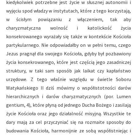
kiedykolwiek potrzebne jest życie w słusznej autonomii i
wyjęciu spod władzy w instytutach, które z tego korzystają,
w ścisłym powiązaniu z włączeniem, tak aby
charyzmatyczna wolność i katolickość życia
konsekrowanego wyrażały się także w kontekście Kościoła
partykularnego. Nie odpowiadałby on w pełni temu, czego
Jezus pragnął dla swojego Kościoła, gdyby był pozbawiony
życia konsekrowanego, które jest częścią jego zasadniczej
struktury, w taki sam sposób jak laikat czy kapłaństwo
urzędowe. Z tego właśnie względu w świetle Soboru
Watykańskiego II dziś mówimy o współistotności darów
hierarchicznych i darów charyzmatycznych (por. Lumen
gentium, 4), które płyną od jednego Ducha Bożego i zasilają
życie Kościoła oraz jego działalność misyjną. Wszystkie te
dary mają za cel przyczyniać się na rozmaite sposoby do
budowania Kościoła, harmonijnie ze sobą współistniejąc i