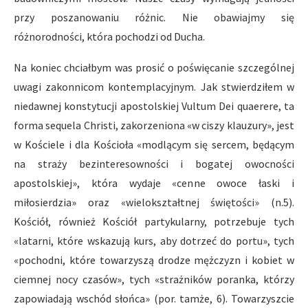
przy poszanowaniu różnic. Nie obawiajmy się
różnorodności, która pochodzi od Ducha.
Na koniec chciałbym was prosić o poświęcanie szczególnej
uwagi zakonnicom kontemplacyjnym. Jak stwierdziłem w
niedawnej konstytucji apostolskiej Vultum Dei quaerere, ta
forma sequela Christi, zakorzeniona «w ciszy klauzury», jest
w Kościele i dla Kościoła «modlącym się sercem, będącym
na straży bezinteresowności i bogatej owocności
apostolskiej», która wydaje «cenne owoce łaski i
miłosierdzia» oraz «wielokształtnej świętości» (n.5).
Kościół, również Kościół partykularny, potrzebuje tych
«latarni, które wskazują kurs, aby dotrzeć do portu», tych
«pochodni, które towarzyszą drodze mężczyzn i kobiet w
ciemnej nocy czasów», tych «strażników poranka, którzy
zapowiadają wschód słońca» (por. tamże, 6). Towarzyszcie