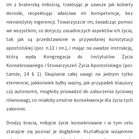
im z braterską miłością, traktując je zawsze jak kobiety
dorosłe, respektując właściwe im kompetencje, bez
nienależytej ingerencji. Towarzyszcie im, świadcząc pomoc
we wszystkim, co dotyczy zasadniczych aspektów ich życia,
tak jak są przedstawione w przywołanej konstytucji
apostolskiej (por. n.12 i nn.), i mając na uwadze instrukcję,
którą wyda Kongregacja ds. Instytutów Życia
Konsekrowanego i Stowarzyszeń Życia Apostolskiego (por.
tamże, 14 § 1). Skupianie całej uwagi na jednym tylko
elemencie, jakkolwiek byłby ważny, jak przypadek klauzury
czy autonomii, mogłoby prowadzić do zaburzenia życiowej
równowagi, co miałoby smutne konsekwencje dla życia tych
zakonnic.
Drodzy bracia, miłujcie życie konsekrowane i w tym celu
starajcie się poznać je dogłębnie. Kształtujcie wzajemne