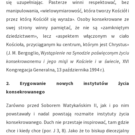
się uzupełniając. Pasterze winni respektować, bez
manipulowania, «wielowymiarowość, która tworzy Kościół i
przez którą Kościół się wyraża». Osoby konsekrowane ze
swej strony winny pamiętać, że nie są «zamkniętym
dziedzictwem», lecz «aspektem włączonym w ciało
Kościoła, przyciąganym ku centrum, którym jest Chrystus»
(J. M. Bergoglio, W
ystąpienie na Synodzie poświęconym życiu
konsekrowanemu i jego misji w Kościele i w świecie
, XVI
Kongregacja Generalna, 13 października 1994 r.).
2. Erygowanie nowych instytutów życia
konsekrowanego
Zarówno przed Soborem Watykańskim II, jak i po nim
powstawały i nadal powstają rozmaite instytuty życia
konsekrowanego. Duch nie przestaje inspirować, tam gdzie
chce i kiedy chce (por. J 3, 8). Jako że to biskup diecezjalny