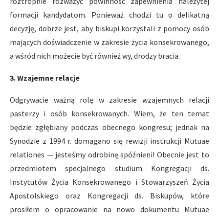
roztropnie rozważyć powinność zapewnienia należytej
formacji kandydatom. Ponieważ chodzi tu o delikatną
decyzję, dobrze jest, aby biskupi korzystali z pomocy osób
mających doświadczenie w zakresie życia konsekrowanego,
a wśród nich możecie być również wy, drodzy bracia.
3. Wzajemne relacje
Odgrywacie ważną rolę w zakresie wzajemnych relacji
pasterzy i osób konsekrowanych. Wiem, że ten temat
będzie zgłębiany podczas obecnego kongresu; jednak na
Synodzie z 1994 r. domagano się rewizji instrukcji Mutuae
relationes — jesteśmy odrobinę spóźnieni! Obecnie jest to
przedmiotem specjalnego studium Kongregacji ds.
Instytutów Życia Konsekrowanego i Stowarzyszeń Życia
Apostolskiego oraz Kongregacji ds. Biskupów, które
prosiłem o opracowanie na nowo dokumentu Mutuae