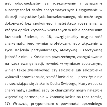
jest odpowiedzialny za rozeznawanie i uznawanie
autentyczności darów charyzmatycznych i erygowanie w
diecezji instytutów życia konsekrowanego, nie może tego
dokonywać bez spokojnego i należytego rozeznania, w
którym oprócz kryteriów wskazanych w liście apostolskim
Iuvenescit Ecclesia, n. 18, uwzględniałby oryginalność
charyzmatu, jego wymiar profetyczny, jego włączenie w
życie Kościoła partykularnego, afektywną i rzeczywistą
jedność z nim i z Kościołem powszechnym, zaangażowanie
na rzecz ewangelizacji, również w wymiarze społecznym;
winien także zweryfikować, czy założyciel lub założycielka
wykazali sprawdzoną dojrzałość kościelną — przez życie nie
sprzeciwiające się działaniu Ducha Świętego, który wzbudza
charyzmaty, i zadbać, żeby te charyzmaty mogły należycie
włączać się harmonijnie w komunię kościelną (por. tamże,
17). Wreszcie, przypominam o powinności uprzedniego