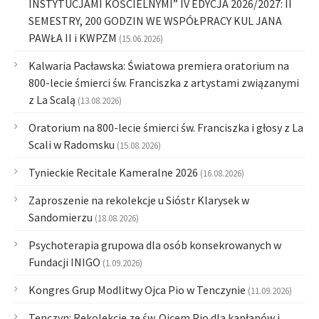
INSTYTUCJAMI KOŚCIELNYMI” IV EDYCJA 2026/2027: II
SEMESTRY, 200 GODZIN WE WSPÓŁPRACY KUL JANA
PAWŁA II i KWPZM
(15.06.2026)
Kalwaria Pacławska: Światowa premiera oratorium na
800-lecie śmierci św. Franciszka z artystami związanymi
z La Scalą
(13.08.2026)
Oratorium na 800-lecie śmierci św. Franciszka i głosy z La
Scali w Radomsku
(15.08.2026)
Tynieckie Recitale Kameralne 2026
(16.08.2026)
Zaproszenie na rekolekcje u Sióstr Klarysek w
Sandomierzu
(18.08.2026)
Psychoterapia grupowa dla osób konsekrowanych w
Fundacji INIGO
(1.09.2026)
Kongres Grup Modlitwy Ojca Pio w Tenczynie
(11.09.2026)
Tenczyn: Rekolekcje ze św. Ojcem Pio dla kapłanów i