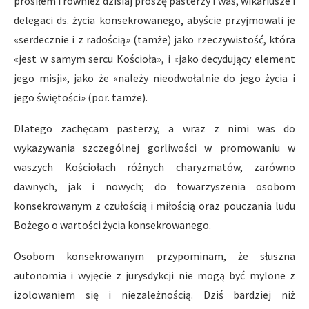
prosiłem i również dzisiaj proszę pasterzy i was, wikariusze i
delegaci ds. życia konsekrowanego, abyście przyjmowali je
«serdecznie i z radością» (tamże) jako rzeczywistość, która
«jest w samym sercu Kościoła», i «jako decydujący element
jego misji», jako że «należy nieodwołalnie do jego życia i
jego świętości» (por. tamże).
Dlatego zachęcam pasterzy, a wraz z nimi was do
wykazywania szczególnej gorliwości w promowaniu w
waszych Kościołach różnych charyzmatów, zarówno
dawnych, jak i nowych; do towarzyszenia osobom
konsekrowanym z czułością i miłością oraz pouczania ludu
Bożego o wartości życia konsekrowanego.
Osobom konsekrowanym przypominam, że słuszna
autonomia i wyjęcie z jurysdykcji nie mogą być mylone z
izolowaniem się i niezależnością. Dziś bardziej niż