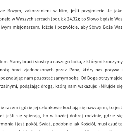
owie Bożym, zakorzenieni w Nim, jeśli przyjmiecie Je jako
onęło w Waszych sercach (por. Łk 24,32); to Słowo będzie Was
ziwym misjonarzem. Idźcie i pozwólcie, aby Słowo Boże Was
dem. Mamy braci i siostry u naszego boku, z którymi kroczymy
notą braci zjednoczonych przez Pana, który nas porywa i
ie, pozwalając nam pozostać samym sobą. Od Boga otrzymajcie
rzalnymi, podążając drogą, którą nam wskazuje: «Miłujcie się
ie razem i gdzie jej członkowie kochają się nawzajem; to jest
t jeśli się spierają, bo w każdej dobrej rodzinie, gdzie się
rmonia i jest pokój. Świat, podobnie jak Kościół, musi czuć tą