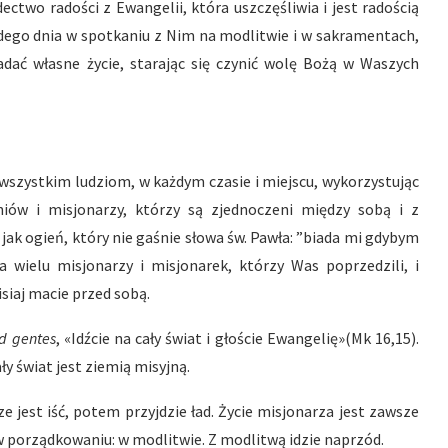
ectwo radości z Ewangelii, która uszczęśliwia i jest radością
żdego dnia w spotkaniu z Nim na modlitwie i w sakramentach,
ć własne życie, starając się czynić wolę Bożą w Waszych
zystkim ludziom, w każdym czasie i miejscu, wykorzystując
iów i misjonarzy, którzy są zjednoczeni między sobą i z
jak ogień, który nie gaśnie słowa św. Pawła: ”biada mi gdybym
ka wielu misjonarzy i misjonarek, którzy Was poprzedzili, i
siaj macie przed sobą.
d gentes
, «Idźcie na cały świat i głoście Ewangelię»(Mk 16,15).
ły świat jest ziemią misyjną.
 jest iść, potem przyjdzie ład. Życie misjonarza jest zawsze
 porządkowaniu: w modlitwie. Z modlitwą idzie naprzód.