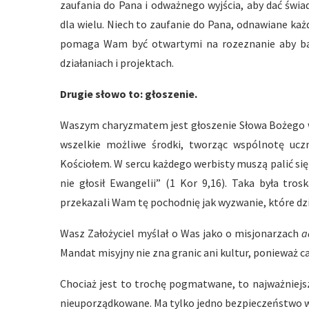
zaufania do Pana i odważnego wyjścia, aby dać świad
dla wielu. Niech to zaufanie do Pana, odnawiane ka
pomaga Wam być otwartymi na rozeznanie aby bada
działaniach i projektach.
Drugie słowo to: głoszenie.
Waszym charyzmatem jest głoszenie Słowa Bożego ws
wszelkie możliwe środki, tworząc wspólnotę uczn
Kościołem. W sercu każdego werbisty muszą palić się 
nie głosił Ewangelii” (1 Kor 9,16). Taka była tros
przekazali Wam tę pochodnię jak wyzwanie, które dzi
Wasz Założyciel myślał o Was jako o misjonarzach
a
Mandat misyjny nie zna granic ani kultur, ponieważ ca
Chociaż jest to trochę pogmatwane, to najważniejsze
nieuporządkowane. Ma tylko jedno bezpieczeństwo w