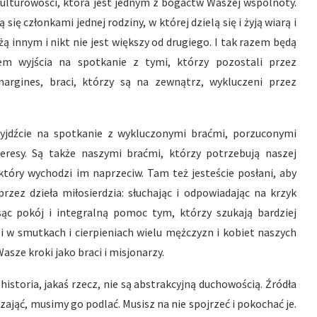
ulturowości, która jest jednym z bogactw Waszej wspólnoty.
się członkami jednej rodziny, w której dzielą się i żyją wiarą i
 innym i nikt nie jest większy od drugiego. I tak razem będą
em wyjścia na spotkanie z tymi, którzy pozostali przez
argines, braci, którzy są na zewnątrz, wykluczeni przez
Wyjdźcie na spotkanie z wykluczonymi braćmi, porzuconymi
resy. Są także naszymi braćmi, którzy potrzebują naszej
tóry wychodzi im naprzeciw. Tam też jesteście posłani, aby
rzez dzieła miłosierdzia: słuchając i odpowiadając na krzyk
sąc pokój i integralną pomoc tym, którzy szukają bardziej
ei w smutkach i cierpieniach wielu mężczyzn i kobiet naszych
sze kroki jako braci i misjonarzy.
o historia, jakaś rzecz, nie są abstrakcyjną duchowością. Źródła
 zająć, musimy go podlać. Musisz na nie spojrzeć i pokochać je.