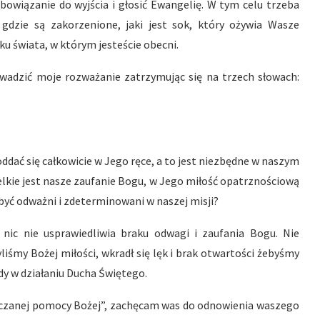
owiązanie do wyjścia i głosić Ewangelię. W tym celu trzeba
gdzie są zakorzenione, jaki jest sok, który ożywia Wasze
ku świata, w którym jesteście obecni.
wadzić moje rozważanie zatrzymując się na trzech słowach:
oddać się całkowicie w Jego ręce, a to jest niezbędne w naszym
ielkie jest nasze zaufanie Bogu, w Jego miłość opatrznościową
 być odważni i zdeterminowani w naszej misji?
 nic nie usprawiedliwia braku odwagi i zaufania Bogu. Nie
iśmy Bożej miłości, wkradł się lęk i brak otwartości żebyśmy
dy w działaniu Ducha Świętego.
iadczanej pomocy Bożej”, zachęcam was do odnowienia waszego