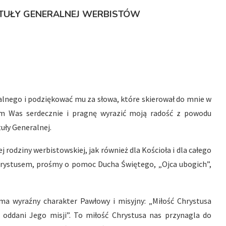
ITUŁY GENERALNEJ WERBISTÓW
lnego i podziękować mu za słowa, które skierował do mnie w
m Was serdecznie i pragnę wyrazić moją radość z powodu
uły Generalnej.
j rodziny werbistowskiej, jak również dla Kościoła i dla całego
hrystusem, prośmy o pomoc Ducha Świętego, „Ojca ubogich”,
 ma wyraźny charakter Pawłowy i misyjny: „Miłość Chrystusa
, oddani Jego misji”. To miłość Chrystusa nas przynagla do