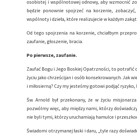
osobistej i wspólnotowej odnowy, aby wzmocnić zob
będzie ponownie spojrzeć na korzenie, zobaczyć, 
wspólnoty i dzieła, które realizujecie w każdym zakąt
Od tego spojrzenia na korzenie, chciałbym przepro
zaufanie, głoszenie, bracia.
Po pierwsze, zaufanie.
Zaufać Bogu i Jego Boskiej Opatrzności, to potrafić 
życiu jako chrześcijan i osób konsekrowanych. Jak w
i miłosierną? Czy my jesteśmy gotowi podjąć ryzyko,
Św. Arnold był przekonany, że w życiu misjonarza
pozwólmy więc, aby między nami, którzy doświadczyl
nie byli tymi, którzy uruchamiają hamulce i przeszko
Świadomi otrzymanej łaski i daru, „tyle razy dośw