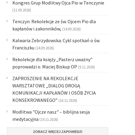
Kongres Grup Modlitwy Ojca Pio w Tenczynie
(11.09.2026)
Tenczyn: Rekolekcje ze św. Ojcem Pio dla
kapłanów i zakonników,
(14.09.2026)
Kalwaria Zebrzydowska: Cykl spotkań o św.
Franciszku
(24.09.2026)
Rekolekcje dla księży „Pasterz uważny”
poprowadzi o. Maciej Biskup OP
(9.11.2026)
ZAPROSZENIE NA REKOLEKCJE
WARSZTATOWE „DIALOG DROGĄ
KOMUNIKACJI KAPŁANÓW I OSÓB ŻYCIA
KONSEKROWANEGO”
(16.11.2026)
Modlitwa "Ojcze nasz" – biblijna sesja
medytacyjna
(19.11.2026)
ZOBACZ WIĘCEJ ZAPOWIEDZI