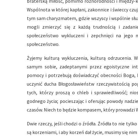
braterską miłość, pomimo różnorodności i między-k
Wspólnota w której kapłani, zakonnice i świeccy czują 
tym sam charyzmatem, gdzie wszyscy i wspólnie służą
mogli zmierzyć się z każdą trudnością i zadani
społeczeństwo wykluczeni i zepchnięci na jego m
społeczeństwo.
Żyjemy kulturą wykluczenia, kulturą odrzucenia. 
samym sobie, zadeptanymi przez egoistyczne inte
pomocy i potrzebują doświadczyć obecności Boga, k
uczynić ducha Błogosławieństw rzeczywistością pop
tych, którzy proszą o chleb i sprawiedliwość; nio
godnego życia; pocieszając i oferując powody nadzi
czasów. Niech to będzie kompasem, który prowadzi Wa
Dwie rzeczy, jeśli chodzi o źródła. Źródła to nie tylk
są korzeniami, i aby korzeń dał życie, musimy się nim