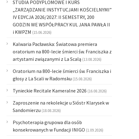
STUDIA PODYPLOMOWE I KURS
„ZARZĄDZANIE INSTYTUCJAMI KOŚCIELNYMI”
IV EDYCJA 2026/2027: II SEMESTRY, 200
GODZIN WE WSPÓŁPRACY KUL JANA PAWŁA II
i KWPZM
(15.06.2026)
Kalwaria Pacławska: Światowa premiera
oratorium na 800-lecie śmierci św. Franciszka z
artystami związanymi z La Scalą
(13.08.2026)
Oratorium na 800-lecie śmierci św. Franciszka i
głosy z La Scali w Radomsku
(15.08.2026)
Tynieckie Recitale Kameralne 2026
(16.08.2026)
Zaproszenie na rekolekcje u Sióstr Klarysek w
Sandomierzu
(18.08.2026)
Psychoterapia grupowa dla osób
konsekrowanych w Fundacji INIGO
(1.09.2026)