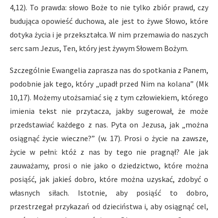
4,12). To prawda: słowo Boże to nie tylko zbiór prawd, czy
budująca opowieść duchowa, ale jest to żywe Słowo, które
dotyka życia i je przekształca. W nim przemawia do naszych
serc sam Jezus, Ten, który jest żywym Słowem Bożym.
Szczególnie Ewangelia zaprasza nas do spotkania z Panem,
podobnie jak tego, który „upadł przed Nim na kolana” (Mk
10,17). Możemy utożsamiać się z tym człowiekiem, którego
imienia tekst nie przytacza, jakby sugerował, że może
przedstawiać każdego z nas. Pyta on Jezusa, jak „można
osiągnąć życie wieczne?” (w. 17). Prosi o życie na zawsze,
życie w pełni: któż z nas by tego nie pragnął? Ale jak
zauważamy, prosi o nie jako o dziedzictwo, które można
posiąść, jak jakieś dobro, które można uzyskać, zdobyć o
własnych siłach. Istotnie, aby posiąść to dobro,
przestrzegał przykazań od dzieciństwa i, aby osiągnąć cel,