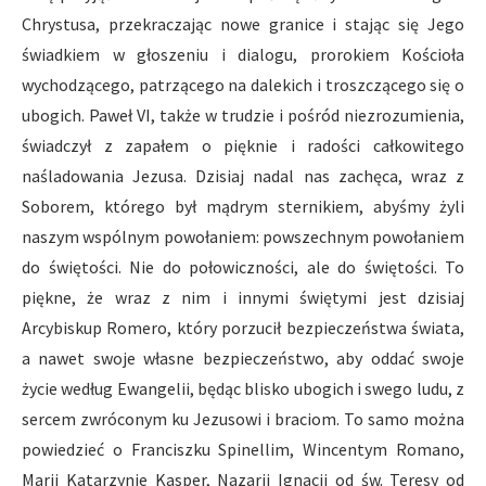
Chrystusa, przekraczając nowe granice i stając się Jego
świadkiem w głoszeniu i dialogu, prorokiem Kościoła
wychodzącego, patrzącego na dalekich i troszczącego się o
ubogich. Paweł VI, także w trudzie i pośród niezrozumienia,
świadczył z zapałem o pięknie i radości całkowitego
naśladowania Jezusa. Dzisiaj nadal nas zachęca, wraz z
Soborem, którego był mądrym sternikiem, abyśmy żyli
naszym wspólnym powołaniem: powszechnym powołaniem
do świętości. Nie do połowiczności, ale do świętości. To
piękne, że wraz z nim i innymi świętymi jest dzisiaj
Arcybiskup Romero, który porzucił bezpieczeństwa świata,
a nawet swoje własne bezpieczeństwo, aby oddać swoje
życie według Ewangelii, będąc blisko ubogich i swego ludu, z
sercem zwróconym ku Jezusowi i braciom. To samo można
powiedzieć o Franciszku Spinellim, Wincentym Romano,
Marii Katarzynie Kasper, Nazarii Ignacji od św. Teresy od