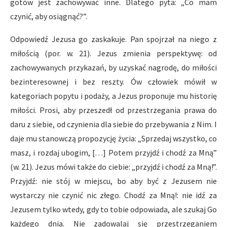
gotów jest zachowywać inne. Dlatego pyta: „Co mam
czynić, aby osiągnąć?”.
Odpowiedź Jezusa go zaskakuje. Pan spojrzał na niego z
miłością (por. w. 21). Jezus zmienia perspektywę: od
zachowywanych przykazań, by uzyskać nagrodę, do miłości
bezinteresownej i bez reszty. Ów człowiek mówił w
kategoriach popytu i podaży, a Jezus proponuje mu historię
miłości. Prosi, aby przeszedł od przestrzegania prawa do
daru z siebie, od czynienia dla siebie do przebywania z Nim. I
daje mu stanowczą propozycję życia: „Sprzedaj wszystko, co
masz, i rozdaj ubogim, […] Potem przyjdź i chodź za Mną”
(w. 21). Jezus mówi także do ciebie: „przyjdź i chodź za Mną!”.
Przyjdź: nie stój w miejscu, bo aby być z Jezusem nie
wystarczy nie czynić nic złego. Chodź za Mną!: nie idź za
Jezusem tylko wtedy, gdy to tobie odpowiada, ale szukaj Go
każdego dnia. Nie zadowalaj się przestrzeganiem