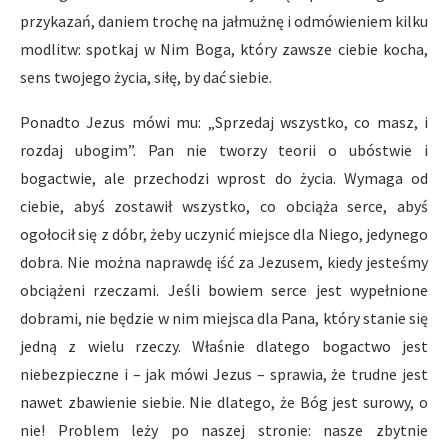
przykazań, daniem trochę na jałmużnę i odmówieniem kilku
modlitw: spotkaj w Nim Boga, który zawsze ciebie kocha,
sens twojego życia, siłę, by dać siebie.
Ponadto Jezus mówi mu: „Sprzedaj wszystko, co masz, i
rozdaj ubogim”. Pan nie tworzy teorii o ubóstwie i
bogactwie, ale przechodzi wprost do życia. Wymaga od
ciebie, abyś zostawił wszystko, co obciąża serce, abyś
ogołocił się z dóbr, żeby uczynić miejsce dla Niego, jedynego
dobra. Nie można naprawdę iść za Jezusem, kiedy jesteśmy
obciążeni rzeczami. Jeśli bowiem serce jest wypełnione
dobrami, nie będzie w nim miejsca dla Pana, który stanie się
jedną z wielu rzeczy. Właśnie dlatego bogactwo jest
niebezpieczne i – jak mówi Jezus – sprawia, że trudne jest
nawet zbawienie siebie. Nie dlatego, że Bóg jest surowy, o
nie! Problem leży po naszej stronie: nasze zbytnie