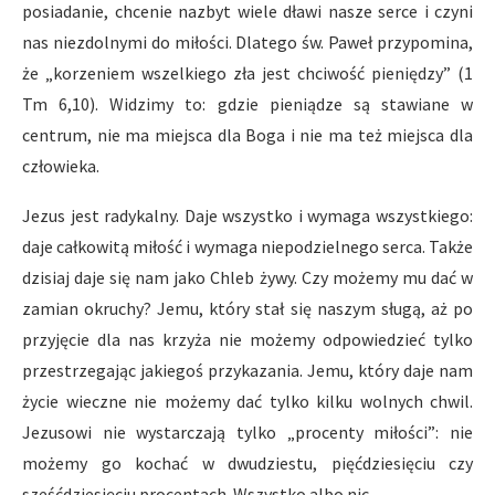
posiadanie, chcenie nazbyt wiele dławi nasze serce i czyni
nas niezdolnymi do miłości. Dlatego św. Paweł przypomina,
że „korzeniem wszelkiego zła jest chciwość pieniędzy” (1
Tm 6,10). Widzimy to: gdzie pieniądze są stawiane w
centrum, nie ma miejsca dla Boga i nie ma też miejsca dla
człowieka.
Jezus jest radykalny. Daje wszystko i wymaga wszystkiego:
daje całkowitą miłość i wymaga niepodzielnego serca. Także
dzisiaj daje się nam jako Chleb żywy. Czy możemy mu dać w
zamian okruchy? Jemu, który stał się naszym sługą, aż po
przyjęcie dla nas krzyża nie możemy odpowiedzieć tylko
przestrzegając jakiegoś przykazania. Jemu, który daje nam
życie wieczne nie możemy dać tylko kilku wolnych chwil.
Jezusowi nie wystarczają tylko „procenty miłości”: nie
możemy go kochać w dwudziestu, pięćdziesięciu czy
sześćdziesięciu procentach. Wszystko albo nic.