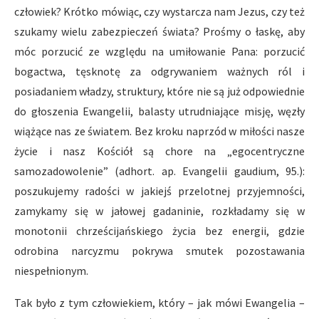
człowiek? Krótko mówiąc, czy wystarcza nam Jezus, czy też
szukamy wielu zabezpieczeń świata? Prośmy o łaskę, aby
móc porzucić ze względu na umiłowanie Pana: porzucić
bogactwa, tęsknotę za odgrywaniem ważnych ról i
posiadaniem władzy, struktury, które nie są już odpowiednie
do głoszenia Ewangelii, balasty utrudniające misję, węzły
wiążące nas ze światem. Bez kroku naprzód w miłości nasze
życie i nasz Kościół są chore na „egocentryczne
samozadowolenie” (adhort. ap. Evangelii gaudium, 95.):
poszukujemy radości w jakiejś przelotnej przyjemności,
zamykamy się w jałowej gadaninie, rozkładamy się w
monotonii chrześcijańskiego życia bez energii, gdzie
odrobina narcyzmu pokrywa smutek pozostawania
niespełnionym.
Tak było z tym człowiekiem, który – jak mówi Ewangelia –