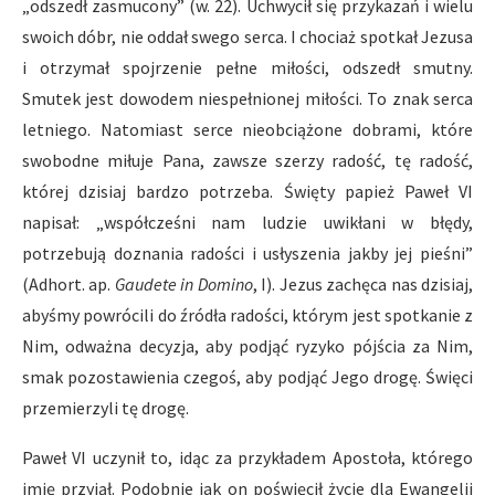
„odszedł zasmucony” (w. 22). Uchwycił się przykazań i wielu
swoich dóbr, nie oddał swego serca. I chociaż spotkał Jezusa
i otrzymał spojrzenie pełne miłości, odszedł smutny.
Smutek jest dowodem niespełnionej miłości. To znak serca
letniego. Natomiast serce nieobciążone dobrami, które
swobodne miłuje Pana, zawsze szerzy radość, tę radość,
której dzisiaj bardzo potrzeba. Święty papież Paweł VI
napisał: „współcześni nam ludzie uwikłani w błędy,
potrzebują doznania radości i usłyszenia jakby jej pieśni”
(Adhort. ap.
Gaudete in Domino
, I). Jezus zachęca nas dzisiaj,
abyśmy powrócili do źródła radości, którym jest spotkanie z
Nim, odważna decyzja, aby podjąć ryzyko pójścia za Nim,
smak pozostawienia czegoś, aby podjąć Jego drogę. Święci
przemierzyli tę drogę.
Paweł VI uczynił to, idąc za przykładem Apostoła, którego
imię przyjął. Podobnie jak on poświęcił życie dla Ewangelii