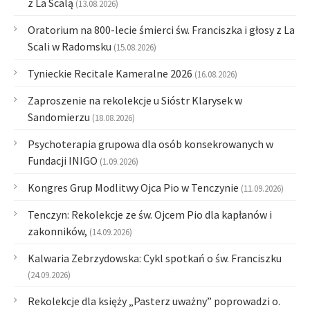
z La Scalą
(13.08.2026)
Oratorium na 800-lecie śmierci św. Franciszka i głosy z La
Scali w Radomsku
(15.08.2026)
Tynieckie Recitale Kameralne 2026
(16.08.2026)
Zaproszenie na rekolekcje u Sióstr Klarysek w
Sandomierzu
(18.08.2026)
Psychoterapia grupowa dla osób konsekrowanych w
Fundacji INIGO
(1.09.2026)
Kongres Grup Modlitwy Ojca Pio w Tenczynie
(11.09.2026)
Tenczyn: Rekolekcje ze św. Ojcem Pio dla kapłanów i
zakonników,
(14.09.2026)
Kalwaria Zebrzydowska: Cykl spotkań o św. Franciszku
(24.09.2026)
Rekolekcje dla księży „Pasterz uważny” poprowadzi o.