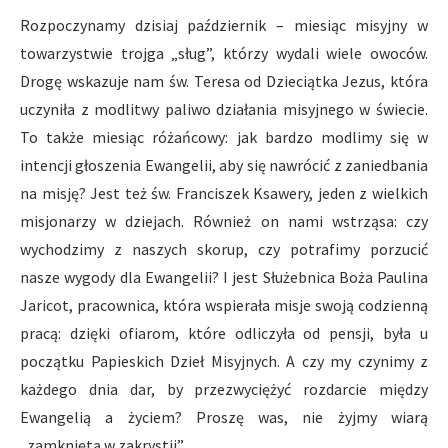
Rozpoczynamy dzisiaj październik – miesiąc misyjny w
towarzystwie trojga „sług”, którzy wydali wiele owoców.
Drogę wskazuje nam św. Teresa od Dzieciątka Jezus, która
uczyniła z modlitwy paliwo działania misyjnego w świecie.
To także miesiąc różańcowy: jak bardzo modlimy się w
intencji głoszenia Ewangelii, aby się nawrócić z zaniedbania
na misję? Jest też św. Franciszek Ksawery, jeden z wielkich
misjonarzy w dziejach. Również on nami wstrząsa: czy
wychodzimy z naszych skorup, czy potrafimy porzucić
nasze wygody dla Ewangelii? I jest Służebnica Boża Paulina
Jaricot, pracownica, która wspierała misje swoją codzienną
pracą: dzięki ofiarom, które odliczyła od pensji, była u
początku Papieskich Dzieł Misyjnych. A czy my czynimy z
każdego dnia dar, by przezwyciężyć rozdarcie między
Ewangelią a życiem? Proszę was, nie żyjmy wiarą
„zamkniętą w zakrystii”.