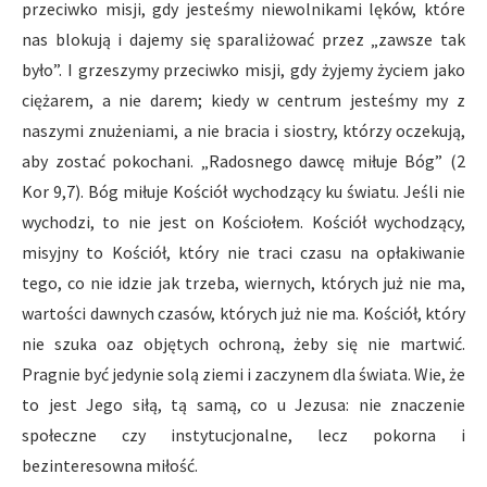
przeciwko misji, gdy jesteśmy niewolnikami lęków, które
nas blokują i dajemy się sparaliżować przez „zawsze tak
było”. I grzeszymy przeciwko misji, gdy żyjemy życiem jako
ciężarem, a nie darem; kiedy w centrum jesteśmy my z
naszymi znużeniami, a nie bracia i siostry, którzy oczekują,
aby zostać pokochani. „Radosnego dawcę miłuje Bóg” (2
Kor 9,7). Bóg miłuje Kościół wychodzący ku światu. Jeśli nie
wychodzi, to nie jest on Kościołem. Kościół wychodzący,
misyjny to Kościół, który nie traci czasu na opłakiwanie
tego, co nie idzie jak trzeba, wiernych, których już nie ma,
wartości dawnych czasów, których już nie ma. Kościół, który
nie szuka oaz objętych ochroną, żeby się nie martwić.
Pragnie być jedynie solą ziemi i zaczynem dla świata. Wie, że
to jest Jego siłą, tą samą, co u Jezusa: nie znaczenie
społeczne czy instytucjonalne, lecz pokorna i
bezinteresowna miłość.