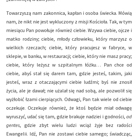
Towarzyszą nam zakonnica, kapłan i osoba świecka. Mówią
nam, że nikt nie jest wykluczony z misji Kościoła. Tak, w tym
miesiącu Pan powołuje również ciebie. Wzywa ciebie, ojcze i
matko rodziny; ciebie, młody człowieku, który marzysz o
wielkich rzeczach; ciebie, który pracujesz w fabryce, w
sklepie, w banku, w restauracji; ciebie, który nie masz pracy;
ciebie, który leżysz w szpitalnym łóżku… Pan chce od
ciebie, abyś stał się darem tam, gdzie jesteś, takim, jaki
jesteś, wraz z otaczającymi ciebie ludźmi; byś nie znosił
życia, ale je dawał; nie użalał się nad sobą, ale pozwolił się
wyżłobić łzami cierpiących. Odwagi, Pan tak wiele od ciebie
oczekuje. Oczekuje również, że ktoś będzie miał odwagę
wyruszyć, udać się tam, gdzie brakuje nadziei i godności,
ad
gentes
, gdzie zbyt wielu ludzi wciąż żyje bez radości
Ewangelii. Idź, Pan nie zostawi ciebie samego; świadcząc,