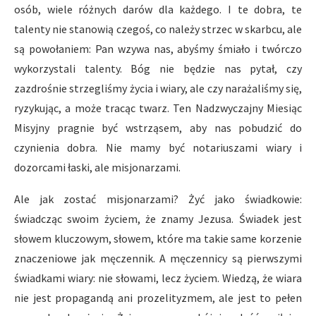
osób, wiele różnych darów dla każdego. I te dobra, te
talenty nie stanowią czegoś, co należy strzec w skarbcu, ale
są powołaniem: Pan wzywa nas, abyśmy śmiało i twórczo
wykorzystali talenty. Bóg nie będzie nas pytał, czy
zazdrośnie strzegliśmy życia i wiary, ale czy narażaliśmy się,
ryzykując, a może tracąc twarz. Ten Nadzwyczajny Miesiąc
Misyjny pragnie być wstrząsem, aby nas pobudzić do
czynienia dobra. Nie mamy być notariuszami wiary i
dozorcami łaski, ale misjonarzami.
Ale jak zostać misjonarzami? Żyć jako świadkowie:
świadcząc swoim życiem, że znamy Jezusa. Świadek jest
słowem kluczowym, słowem, które ma takie same korzenie
znaczeniowe jak męczennik. A męczennicy są pierwszymi
świadkami wiary: nie słowami, lecz życiem. Wiedzą, że wiara
nie jest propagandą ani prozelityzmem, ale jest to pełen