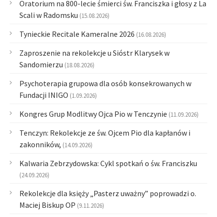
Oratorium na 800-lecie śmierci św. Franciszka i głosy z La
Scali w Radomsku
(15.08.2026)
Tynieckie Recitale Kameralne 2026
(16.08.2026)
Zaproszenie na rekolekcje u Sióstr Klarysek w
Sandomierzu
(18.08.2026)
Psychoterapia grupowa dla osób konsekrowanych w
Fundacji INIGO
(1.09.2026)
Kongres Grup Modlitwy Ojca Pio w Tenczynie
(11.09.2026)
Tenczyn: Rekolekcje ze św. Ojcem Pio dla kapłanów i
zakonników,
(14.09.2026)
Kalwaria Zebrzydowska: Cykl spotkań o św. Franciszku
(24.09.2026)
Rekolekcje dla księży „Pasterz uważny” poprowadzi o.
Maciej Biskup OP
(9.11.2026)