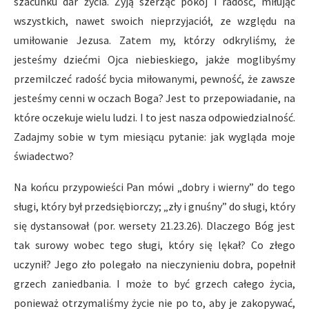
szacunku dar życia. Żyją szerząc pokój i radość, miłując
wszystkich, nawet swoich nieprzyjaciół, ze względu na
umiłowanie Jezusa. Zatem my, którzy odkryliśmy, że
jesteśmy dziećmi Ojca niebieskiego, jakże moglibyśmy
przemilczeć radość bycia miłowanymi, pewność, że zawsze
jesteśmy cenni w oczach Boga? Jest to przepowiadanie, na
które oczekuje wielu ludzi. I to jest nasza odpowiedzialność.
Zadajmy sobie w tym miesiącu pytanie: jak wygląda moje
świadectwo?
Na końcu przypowieści Pan mówi „dobry i wierny” do tego
sługi, który był przedsiębiorczy; „zły i gnuśny” do sługi, który
się dystansował (por. wersety 21.23.26). Dlaczego Bóg jest
tak surowy wobec tego sługi, który się lękał? Co złego
uczynił? Jego zło polegało na nieczynieniu dobra, popełnił
grzech zaniedbania. I może to być grzech całego życia,
ponieważ otrzymaliśmy życie nie po to, aby je zakopywać,