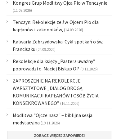
Kongres Grup Modlitwy Ojca Pio w Tenczynie
(11.09.2026)
Tenczyn: Rekolekcje ze św. Ojcem Pio dla
kapłanów i zakonników,
(14.09.2026)
Kalwaria Zebrzydowska: Cykl spotkań o św.
Franciszku
(24.09.2026)
Rekolekcje dla księży „Pasterz uważny”
poprowadzi o. Maciej Biskup OP
(9.11.2026)
ZAPROSZENIE NA REKOLEKCJE
WARSZTATOWE „DIALOG DROGĄ
KOMUNIKACJI KAPŁANÓW I OSÓB ŻYCIA
KONSEKROWANEGO”
(16.11.2026)
Modlitwa "Ojcze nasz" – biblijna sesja
medytacyjna
(19.11.2026)
ZOBACZ WIĘCEJ ZAPOWIEDZI