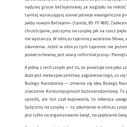
nędznej grocie betlejemskiej ze względu na miłość
tamtej wzruszającej scenie jaśnieje ewangeliczna pro
jakby nowym Betlejem» (tamże, 85: FF 469). Zaakcen
chrześcijanie, patrzymy na szopkę jak na rzecz piękną
nie wystarcza. W obliczu tajemnicy wcielenia Słowa, 
zdumienia. Jeżeli w obliczu tych tajemnic nie jest
powierzchowna; jest wiarą «informatyczną». Pamięta
A jedną z cech szopki jest to, że powstaje ona jako 
duże jest niebezpieczeństwo zagubienia tego, co się 
Bożego Narodzenia — zmienia się ideę Bożego Nar
znaczenie. Konsumpcjonizm bożonarodzeniowy. To pr
sposób, ale ten szał kupowania, to odwraca uwag
Spójrzmy na szopkę — to zdumienie w obliczu szopk
jest tylko na organizowanie świąt, na spędzanie świą