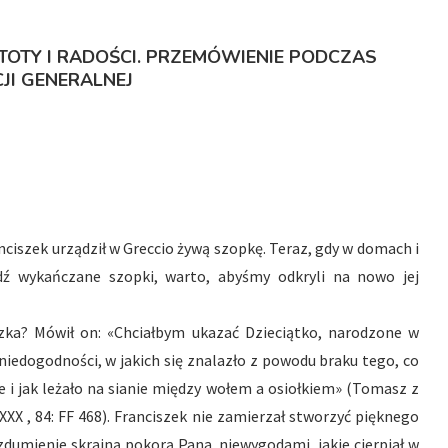
OTY I RADOŚCI. PRZEMÓWIENIE PODCZAS
JI GENERALNEJ
nciszek urządził w Greccio żywą szopkę. Teraz, gdy w domach i
ź wykańczane szopki, warto, abyśmy odkryli na nowo jej
szka? Mówił on: «Chciałbym ukazać Dzieciątko, narodzone w
niedogodności, w jakich się znalazło z powodu braku tego, co
e i jak leżało na sianie między wołem a osiołkiem» (Tomasz z
XXX , 84: FF 468). Franciszek nie zamierzał stworzyć pięknego
 zdumienie skrajną pokorą Pana, niewygodami, jakie cierpiał w