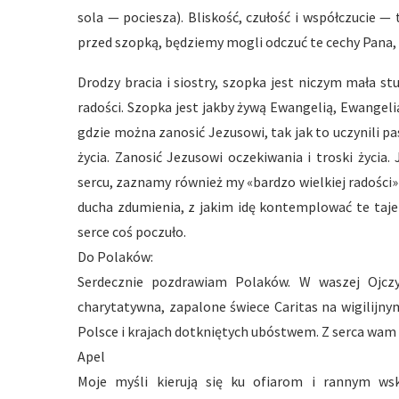
sola — pociesza). Bliskość, czułość i współczucie —
przed szopką, będziemy mogli odczuć te cechy Pana
Drodzy bracia i siostry, szopka jest niczym mała st
radości. Szopka jest jakby żywą Ewangelią, Ewangeli
gdzie można zanosić Jezusowi, tak jak to uczynili pa
życia. Zanosić Jezusowi oczekiwania i troski życia
sercu, zaznamy również my «bardzo wielkiej radości» (
ducha zdumienia, z jakim idę kontemplować te taje
serce coś poczuło.
Do Polaków:
Serdecznie pozdrawiam Polaków. W waszej Ojczy
charytatywna, zapalone świece Caritas na wigilijn
Polsce i krajach dotkniętych ubóstwem. Z serca wam b
Apel
Moje myśli kierują się ku ofiarom i rannym wsku