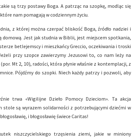
 takie są trzy postawy Boga. A patrząc na szopkę, modląc się
, które nam pomagają w codziennym życiu.
udnia, z której można czerpać bliskość Boga, źródło nadziei i
ą domową. Jest jak studnia w Biblii, jest miejscem spotkania,
sterze betlejemscy i mieszkańcy Greccio, oczekiwania i troski
. Jeżeli przy szopce zawierzymy Jezusowi to, co nam leży na
por. Mt 2, 10), radości, która płynie właśnie z kontemplacji, z
mnice. Pójdźmy do szopki. Niech każdy patrzy i pozwoli, aby
źnie trwa «Wigilijne Dzieło Pomocy Dzieciom». Ta akcja
ym stole są wyrazem solidarności z potrzebującymi dziećmi w
łogosławię, i błogosławię świece Caritas!
tek niszczycielskiego trzęsienia ziemi, jakie w miniony