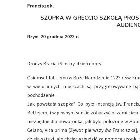
Franciszek,
SZOPKA W GRECCIO SZKOŁĄ PROST
AUDIENC
Rzym, 20 grudnia 2023 r.
Drodzy Bracia i Siostry, dzień dobry!
Osiemset lat temu w Boże Narodzenie 1223 r. św. Fra
w wielu innych miejscach są przygotowywane bąd
pochodzenie.
Jak powstała szopka? Co było intencją św. Franci
Betlejem, i w pewnym sensie zobaczyć oczami ciała 
niezbędne dla noworodka, jak było położone w żłobi
Celano, Vita prima [Żywot pierwszy św. Franciszka], 
dzieła sztuki, ale chciał wzbudzić za pomocą szopki