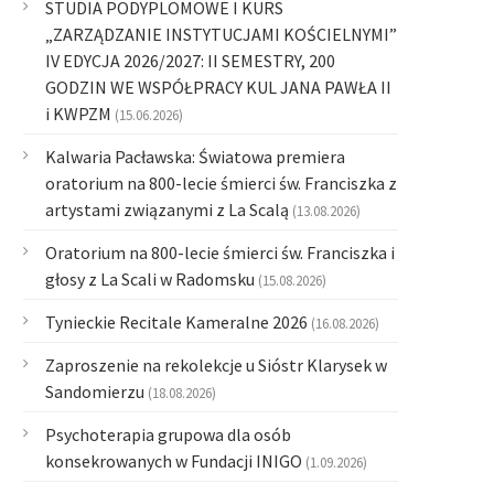
STUDIA PODYPLOMOWE I KURS
„ZARZĄDZANIE INSTYTUCJAMI KOŚCIELNYMI”
IV EDYCJA 2026/2027: II SEMESTRY, 200
GODZIN WE WSPÓŁPRACY KUL JANA PAWŁA II
i KWPZM
(15.06.2026)
Kalwaria Pacławska: Światowa premiera
oratorium na 800-lecie śmierci św. Franciszka z
artystami związanymi z La Scalą
(13.08.2026)
Oratorium na 800-lecie śmierci św. Franciszka i
głosy z La Scali w Radomsku
(15.08.2026)
Tynieckie Recitale Kameralne 2026
(16.08.2026)
Zaproszenie na rekolekcje u Sióstr Klarysek w
Sandomierzu
(18.08.2026)
Psychoterapia grupowa dla osób
konsekrowanych w Fundacji INIGO
(1.09.2026)