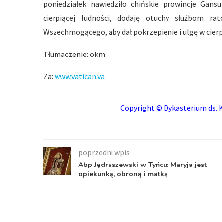
poniedziałek nawiedziło chińskie prowincje Gansu
cierpiącej ludności, dodaję otuchy służbom r
Wszechmogącego, aby dał pokrzepienie i ulgę w cierp
Tłumaczenie: okm
Za:
www.vatican.va
Copyright © Dykasterium ds. K
poprzedni wpis
Abp Jędraszewski w Tyńcu: Maryja jest
opiekunką, obroną i matką