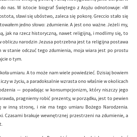
 do nas. W istocie biograf Świętego z Asyżu odnotowuje: «W
stota, sławi się ubóstwo, zaleca się pokorę. Greccio stało się
towałem jedno słowo: zdumienie. A jest ono ważne. Jeżeli my,
, jak na rzecz historyczną, nawet religijną, i modlimy się, to
w obliczu narodzin Jezusa potrzebna jest ta religijna postawa
em w stanie odczuć tego zdumienia, moja wiara jest po prostu
jcie o tym.
szkoła umiaru. A to może nam wiele powiedzieć. Dzisiaj bowiem
liczy w życiu, a paradoksalnie wzrasta ono właśnie w okolicach
odzenia — popadając w konsumpcjonizm, który niszczy jego
awda, pragniemy robić prezenty, w porządku, jest to pewien
ę w inną stronę, i nie ma tego umiaru Bożego Narodzenia.
i. Czasami brakuje wewnętrznej przestrzeni na zdumienie, a
t.