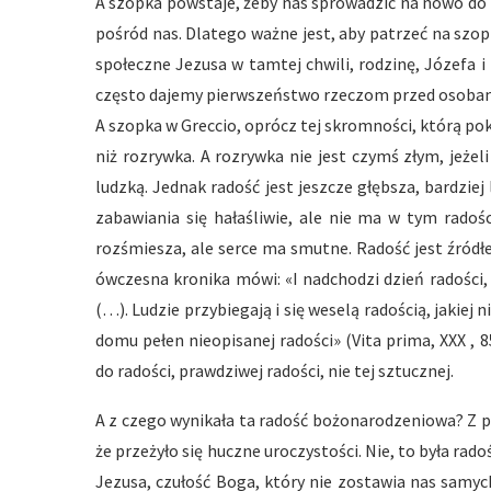
A szopka powstaje, żeby nas sprowadzić na nowo do t
pośród nas. Dlatego ważne jest, aby patrzeć na szop
społeczne Jezusa w tamtej chwili, rodzinę, Józefa i 
często dajemy pierwszeństwo rzeczom przed osobami.
A szopka w Greccio, oprócz tej skromności, którą po
niż rozrywka. A rozrywka nie jest czymś złym, jeżel
ludzką. Jednak radość jest jeszcze głębsza, bardziej
zabawiania się hałaśliwie, ale nie ma w tym radośc
rozśmiesza, ale serce ma smutne. Radość jest źród
ówczesna kronika mówi: «I nadchodzi dzień radości,
(…). Ludzie przybiegają i się weselą radością, jakiej
domu pełen nieopisanej radości» (Vita prima, XXX , 
do radości, prawdziwej radości, nie tej sztucznej.
A z czego wynikała ta radość bożonarodzeniowa? Z p
że przeżyło się huczne uroczystości. Nie, to była rado
Jezusa, czułość Boga, który nie zostawia nas samych