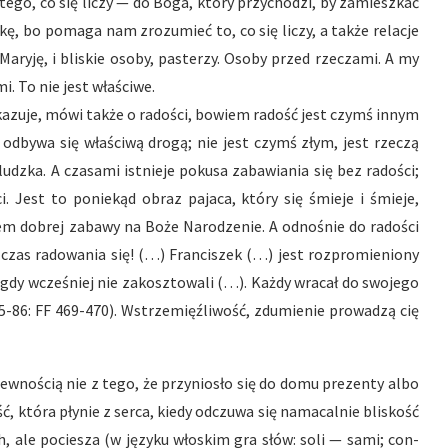
ego, co się liczy — do Boga, który przychodzi, by zamieszkać
kę, bo pomaga nam zrozumieć to, co się liczy, a także relacje
Maryję, i bliskie osoby, pasterzy. Osoby przed rzeczami. A my
 To nie jest właściwe.
kazuje, mówi także o radości, bowiem radość jest czymś innym
i odbywa się właściwą drogą; nie jest czymś złym, jest rzeczą
 ludzka. A czasami istnieje pokusa zabawiania się bez radości;
i. Jest to poniekąd obraz pajaca, który się śmieje i śmieje,
łem dobrej zabawy na Boże Narodzenie. A odnośnie do radości
 czas radowania się! (…) Franciszek (…) jest rozpromieniony
 nigdy wcześniej nie zakosztowali (…). Każdy wracał do swojego
85-86: FF 469-470). Wstrzemięźliwość, zdumienie prowadzą cię
ewnością nie z tego, że przyniosło się do domu prezenty albo
ść, która płynie z serca, kiedy odczuwa się namacalnie bliskość
, ale pociesza (w języku włoskim gra słów: soli — sami; con-