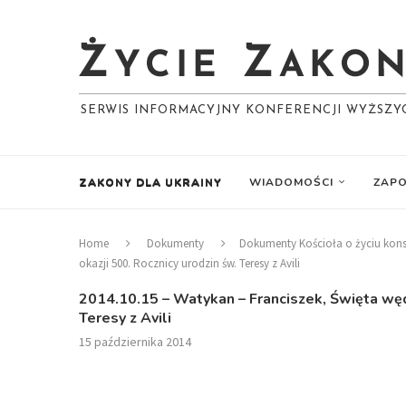
SERWIS INFORMACYJNY KONFERENCJI WYŻSZ
ZAKONY DLA UKRAINY
WIADOMOŚCI
ZAPO
Home
Dokumenty
Dokumenty Kościoła o życiu ko
okazji 500. Rocznicy urodzin św. Teresy z Avili
2014.10.15 – Watykan – Franciszek, Święta wędr
Teresy z Avili
15 października 2014