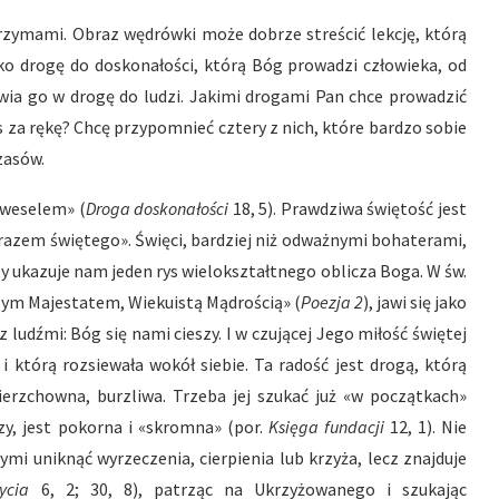
grzymami. Obraz wędrówki może dobrze streścić lekcję, którą
jako drogę do doskonałości, którą Bóg prowadzi człowieka, od
awia go w drogę do ludzi. Jakimi drogami Pan chce prowadzić
s za rękę? Chcę przypomnieć cztery z nich, które bardzo sobie
zasów.
z weselem» (
Droga doskonałości
18, 5). Prawdziwa świętość jest
razem świętego». Święci, bardziej niż odważnymi bohaterami,
y ukazuje nam jeden rys wielokształtnego oblicza Boga. W św.
ym Majestatem, Wiekuistą Mądrością» (
Poezja 2
), jawi się jako
 ludźmi: Bóg się nami cieszy. I w czującej Jego miłość świętej
 i którą rozsiewała wokół siebie. Ta radość jest drogą, którą
wierzchowna, burzliwa. Trzeba jej szukać już «w początkach»
zy, jest pokorna i «skromna» (por.
Księga fundacji
12, 1). Nie
ymi uniknąć wyrzeczenia, cierpienia lub krzyża, lecz znajduje
życia
6, 2; 30, 8), patrząc na Ukrzyżowanego i szukając