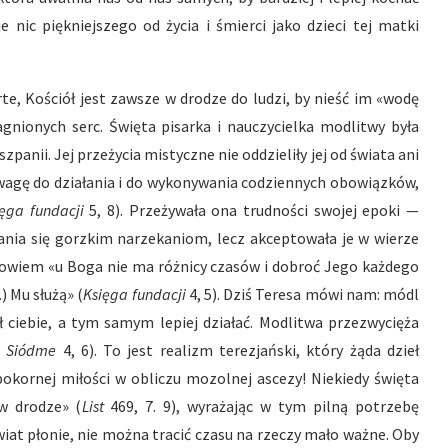
e nic piękniejszego od życia i śmierci jako dzieci tej matki
rte, Kościół jest zawsze w drodze do ludzi, by nieść im «wodę
agnionych serc. Święta pisarka i nauczycielka modlitwy była
panii. Jej przeżycia mistyczne nie oddzieliły jej od świata ani
 odwagę do działania i do wykonywania codziennych obowiązków,
ięga fundacji
5, 8). Przeżywała ona trudności swojej epoki —
nia się gorzkim narzekaniom, lecz akceptowała je w wierze
owiem «u Boga nie ma różnicy czasów i dobroć Jego każdego
) Mu służą» (
Księga
fundacji
4, 5). Dziś Teresa mówi nam: módl
ół ciebie, a tym samym lepiej działać. Modlitwa przezwycięża
e Siódme
4, 6). To jest realizm terezjański, który żąda dzieł
pokornej miłości w obliczu mozolnej ascezy! Niekiedy święta
w drodze» (
List
469, 7. 9), wyrażając w tym pilną potrzebę
iat płonie, nie można tracić czasu na rzeczy mało ważne. Oby