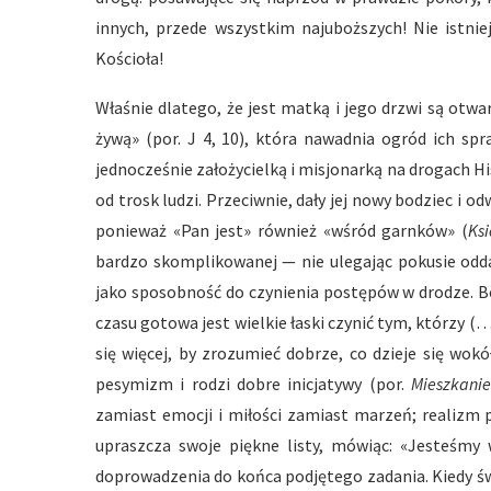
innych, przede wszystkim najuboższych! Nie istniej
Kościoła!
Właśnie dlatego, że jest matką i jego drzwi są otwa
żywą» (por. J 4, 10), która nawadnia ogród ich spr
jednocześnie założycielką i misjonarką na drogach Hisz
od trosk ludzi. Przeciwnie, dały jej nowy bodziec i
ponieważ «Pan jest» również «wśród garnków» (
Ks
bardzo skomplikowanej — nie ulegając pokusie odda
jako sposobność do czynienia postępów w drodze. B
czasu gotowa jest wielkie łaski czynić tym, którzy (…
się więcej, by zrozumieć dobrze, co dzieje się wok
pesymizm i rodzi dobre inicjatywy (por.
Mieszkani
zamiast emocji i miłości zamiast marzeń; realizm 
upraszcza swoje piękne listy, mówiąc: «Jesteśmy 
doprowadzenia do końca podjętego zadania. Kiedy św