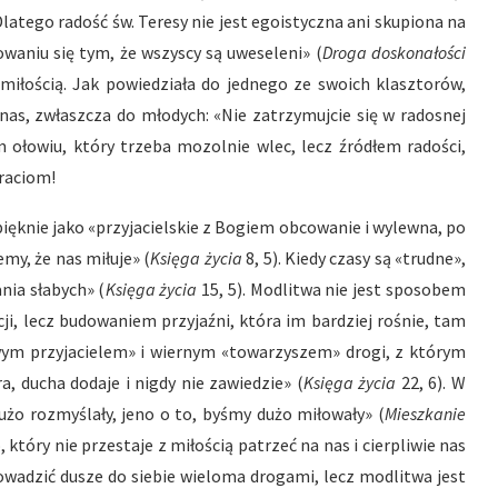
 Dlatego radość św. Teresy nie jest egoistyczna ani skupiona na
owaniu się tym, że wszyscy są uweseleni» (
Droga doskonałości
 miłością. Jak powiedziała do jednego ze swoich klasztorów,
nas, zwłaszcza do młodych: «Nie zatrzymujcie się w radosnej
m ołowiu, który trzeba mozolnie wlec, lecz źródłem radości,
braciom!
pięknie jako «przyjacielskie z Bogiem obcowanie i wylewna, po
y, że nas miłuje» (
Księga życia
8, 5). Kiedy czasy są «trudne»,
nia słabych» (
Księga życia
15, 5). Modlitwa nie jest sposobem
cji, lecz budowaniem przyjaźni, która im bardziej rośnie, tam
wym przyjacielem» i wiernym «towarzyszem» drogi, z którym
 ducha dodaje i nigdy nie zawiedzie» (
Księga życia
22, 6). W
żo rozmyślały, jeno o to, byśmy dużo miłowały» (
Mieszkanie
o, który nie przestaje z miłością patrzeć na nas i cierpliwie nas
owadzić dusze do siebie wieloma drogami, lecz modlitwa jest