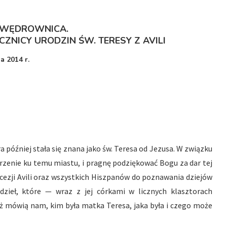
 WĘDROWNICA.
CZNICY URODZIN ŚW. TERESY Z AVILI
a 2014 r.
ra później stała się znana jako św. Teresa od Jezusa. W związku
pojrzenie ku temu miastu, i pragnę podziękować Bogu za dar tej
iecezji Avili oraz wszystkich Hiszpanów do poznawania dziejów
j dzieł, które — wraz z jej córkami w licznych klasztorach
ąż mówią nam, kim była matka Teresa, jaka była i czego może