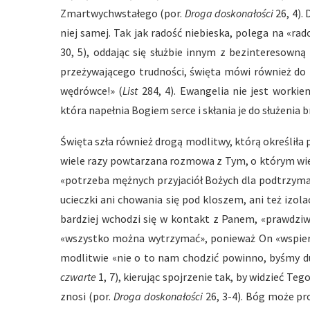
Zmartwychwstałego (por.
Droga doskonałości
26, 4).
niej samej. Tak jak radość niebieska, polega na «rad
30, 5), oddając się służbie innym z bezinteresowną
przeżywającego trudności, święta mówi również do 
wędrówce!» (
List
284, 4). Ewangelia nie jest workie
która napełnia Bogiem serce i skłania je do służenia 
Święta szła również drogą modlitwy, którą określiła 
wiele razy powtarzana rozmowa z Tym, o którym wiem
«potrzeba mężnych przyjaciół Bożych dla podtrzyma
ucieczki ani chowania się pod kloszem, ani też izola
bardziej wchodzi się w kontakt z Panem, «prawdzi
«wszystko można wytrzymać», ponieważ On «wspiera,
modlitwie «nie o to nam chodzić powinno, byśmy du
czwarte
1, 7), kierując spojrzenie tak, by widzieć Teg
znosi (por.
Droga doskonałości
26, 3-4). Bóg może pr