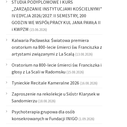
STUDIA PODYPLOMOWE I KURS
„ZARZĄDZANIE INSTYTUCJAMI KOŚCIELNYMI”
IV EDYCJA 2026/2027: II SEMESTRY, 200
GODZIN WE WSPÓŁPRACY KUL JANA PAWŁA II
i KWPZM
(15.06.2026)
Kalwaria Pacławska: Światowa premiera
oratorium na 800-lecie śmierci św. Franciszka z
artystami związanymi z La Scalą
(13.08.2026)
Oratorium na 800-lecie śmierci św. Franciszka i
głosy z La Scali w Radomsku
(15.08.2026)
Tynieckie Recitale Kameralne 2026
(16.08.2026)
Zaproszenie na rekolekcje u Sióstr Klarysek w
Sandomierzu
(18.08.2026)
Psychoterapia grupowa dla osób
konsekrowanych w Fundacji INIGO
(1.09.2026)