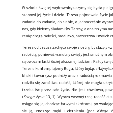
W szkole świętej wędrownicy uczymy się bycia piel
stanowi jej życie i dzieło. Teresa pojmowała życie 
zadania do zadania, do siebie, a jednocześnie wypr
nas, gdy idziemy śladami św. Teresy, a ona trzyma na
cenię: drogę radości, modlitwy, braterstwa i swoich c
Teresa od Jezusa zachęca swoje siostry, by służyły «
radością, ponieważ «smutny święty jest smutnym ob
są owocem łaski Bożej okazanej ludziom. Każdy święt
Teresie kontemplujemy Boga, który będąc «Najwyższ
bliski i towarzysz podróży oraz z radością rozmawia z
rodziła się zaraźliwa radość, której nie mogła ukryć
trzeba iść przez całe życie. Nie jest chwilowa, po
(
Księga życia
13, 1). Wyraża wewnętrzną radość dus
osiąga się jej chodząc łatwymi skrótami, pozwalając
się ją, znosząc męki i cierpienia (por.
Księga 