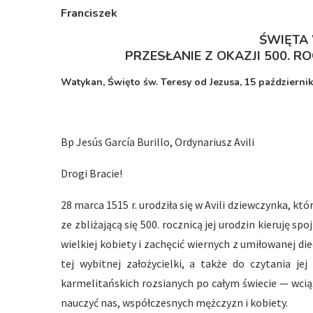
Franciszek
ŚWIĘTA
PRZESŁANIE Z OKAZJI 500. RO
Watykan, Święto św. Teresy od Jezusa, 15 październik
Bp Jesús García Burillo, Ordynariusz Avili
Drogi Bracie!
28 marca 1515 r. urodziła się w Avili dziewczynka, któ
ze zbliżającą się 500. rocznicą jej urodzin kieruję s
wielkiej kobiety i zachęcić wiernych z umiłowanej d
tej wybitnej założycielki, a także do czytania je
karmelitańskich rozsianych po całym świecie — wci
nauczyć nas, współczesnych mężczyzn i kobiety.