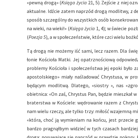
«pewną drogą» (
Księga życia
21, 5). Zejście z niej o
aktualne. Idźcie zatem naprzód drogą modlitwy, z de
sposób szczególny do wszystkich osób konsekrowanych
na wieki, na wieki!» (
Księga życia
1, 4); w świecie p
(
Poezja 5
), a w społeczeństwie, które czci wielu boż
Tą drogą nie możemy iść sami, lecz razem. Dla świ
łonie Kościoła Matki. Jej opatrznościową odpowiedzi
problemy Kościoła i społeczeństwa jej epoki było 
apostolskiego» miały naśladować Chrystusa, w pros
będącym modlitwą. Dlatego, «siostry », nas «zg
obietnica: «On zaś, Chrystus Pan, będzie mieszkał w
braterstwa w Kościele: wędrowanie razem z Chrystu
nam wielu rzeczy, ale tylko trzy: miłość wzajemną m
«która, choć ją wymieniam na końcu, jest przecie 
bardzo pragnąłbym widzieć w tych czasach bardziej 
drogą: posuwające się naprzód w prawdzie pokory, k