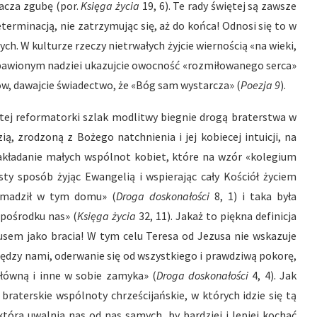
znacza zgubę (por.
Księga życia
19, 6). Te rady świętej są zawsze
terminacją, nie zatrzymując się, aż do końca! Odnosi się to w
. W kulturze rzeczy nietrwałych żyjcie wiernością «na wieki,
ozbawionym nadziei ukazujcie owocność «rozmiłowanego serca»
ków, dawajcie świadectwo, że «Bóg sam wystarcza» (
Poezja 9
).
ętej reformatorki szlak modlitwy biegnie drogą braterstwa w
ą, zrodzoną z Bożego natchnienia i jej kobiecej intuicji, na
zakładanie małych wspólnot kobiet, które na wzór «kolegium
ty sposób żyjąc Ewangelią i wspierając cały Kościół życiem
romadził w tym domu» (
Droga doskonałości
8, 1) i taka była
 pośrodku nas» (
Księga życia
32, 11). Jakaż to piękna definicja
sem jako bracia! W tym celu Teresa od Jezusa nie wskazuje
iędzy nami, oderwanie się od wszystkiego i prawdziwą pokorę,
główną i inne w sobie zamyka» (
Droga doskonałości
4, 4). Jak
braterskie wspólnoty chrześcijańskie, w których idzie się tą
tóra uwalnia nas od nas samych, by bardziej i lepiej kochać