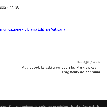
66) s. 33-35
municazione – Libreria Editrice Vaticana
następny wpis
Audiobook książki wywiadu z ks. Markiewiczem.
Fragmenty do pobrania
right © 2026, Konferencja Wyższych Przełożonych Zakonów Męskich w Po