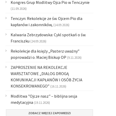
Kongres Grup Modlitwy Ojca Pio w Tenczynie
(11.09.2026)
Tenczyn: Rekolekcje ze św. Ojcem Pio dla
kapłanów i zakonników,
(14.09.2026)
Kalwaria Zebrzydowska: Cykl spotkań o św.
Franciszku
(24.09.2026)
Rekolekcje dla księży „Pasterz uważny”
poprowadzi o. Maciej Biskup OP
(9.11.2026)
ZAPROSZENIE NA REKOLEKCJE
WARSZTATOWE „DIALOG DROGĄ
KOMUNIKACJI KAPŁANÓW I OSÓB ŻYCIA
KONSEKROWANEGO”
(16.11.2026)
Modlitwa "Ojcze nasz" – biblijna sesja
medytacyjna
(19.11.2026)
ZOBACZ WIĘCEJ ZAPOWIEDZI