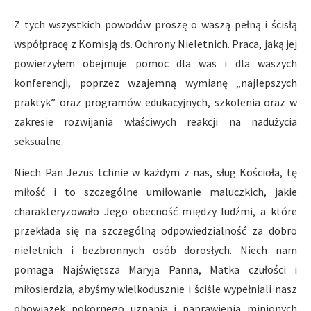
Z tych wszystkich powodów proszę o waszą pełną i ścisłą
współpracę z Komisją ds. Ochrony Nieletnich. Praca, jaką jej
powierzyłem obejmuje pomoc dla was i dla waszych
konferencji, poprzez wzajemną wymianę „najlepszych
praktyk” oraz programów edukacyjnych, szkolenia oraz w
zakresie rozwijania właściwych reakcji na nadużycia
seksualne.
Niech Pan Jezus tchnie w każdym z nas, sług Kościoła, tę
miłość i to szczególne umiłowanie maluczkich, jakie
charakteryzowało Jego obecność między ludźmi, a które
przekłada się na szczególną odpowiedzialność za dobro
nieletnich i bezbronnych osób dorosłych. Niech nam
pomaga Najświętsza Maryja Panna, Matka czułości i
miłosierdzia, abyśmy wielkodusznie i ściśle wypełniali nasz
obowiązek pokornego uznania i naprawienia minionych