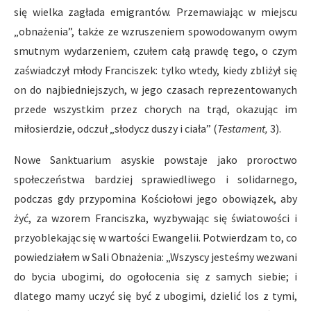
się wielka zagłada emigrantów. Przemawiając w miejscu
„obnażenia”, także ze wzruszeniem spowodowanym owym
smutnym wydarzeniem, czułem całą prawdę tego, o czym
zaświadczył młody Franciszek: tylko wtedy, kiedy zbliżył się
on do najbiedniejszych, w jego czasach reprezentowanych
przede wszystkim przez chorych na trąd, okazując im
miłosierdzie, odczuł „słodycz duszy i ciała” (
Testament,
3).
Nowe Sanktuarium asyskie powstaje jako proroctwo
społeczeństwa bardziej sprawiedliwego i solidarnego,
podczas gdy przypomina Kościołowi jego obowiązek, aby
żyć, za wzorem Franciszka, wyzbywając się światowości i
przyoblekając się w wartości Ewangelii. Potwierdzam to, co
powiedziałem w Sali Obnażenia: „Wszyscy jesteśmy wezwani
do bycia ubogimi, do ogołocenia się z samych siebie; i
dlatego mamy uczyć się być z ubogimi, dzielić los z tymi,