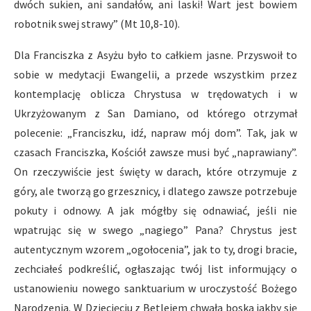
dwóch sukien, ani sandałów, ani laski! Wart jest bowiem
robotnik swej strawy” (Mt 10,8-10).
Dla Franciszka z Asyżu było to całkiem jasne. Przyswoił to
sobie w medytacji Ewangelii, a przede wszystkim przez
kontemplację oblicza Chrystusa w trędowatych i w
Ukrzyżowanym z San Damiano, od którego otrzymał
polecenie: „Franciszku, idź, napraw mój dom”. Tak, jak w
czasach Franciszka, Kościół zawsze musi być „naprawiany”.
On rzeczywiście jest święty w darach, które otrzymuje z
góry, ale tworzą go grzesznicy, i dlatego zawsze potrzebuje
pokuty i odnowy. A jak mógłby się odnawiać, jeśli nie
wpatrując się w swego „nagiego” Pana? Chrystus jest
autentycznym wzorem „ogołocenia”, jak to ty, drogi bracie,
zechciałeś podkreślić, ogłaszając twój list informujący o
ustanowieniu nowego sanktuarium w uroczystość Bożego
Narodzenia. W Dziecięciu z Betlejem chwała boska jakby się