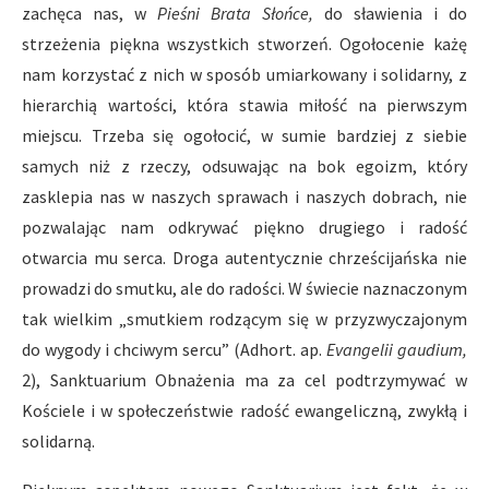
zachęca nas, w
Pieśni Brata Słońce,
do sławienia i do
strzeżenia piękna wszystkich stworzeń. Ogołocenie każę
nam korzystać z nich w sposób umiarkowany i solidarny, z
hierarchią wartości, która stawia miłość na pierwszym
miejscu. Trzeba się ogołocić, w sumie bardziej z siebie
samych niż z rzeczy, odsuwając na bok egoizm, który
zasklepia nas w naszych sprawach i naszych dobrach, nie
pozwalając nam odkrywać piękno drugiego i radość
otwarcia mu serca. Droga autentycznie chrześcijańska nie
prowadzi do smutku, ale do radości. W świecie naznaczonym
tak wielkim „smutkiem rodzącym się w przyzwyczajonym
do wygody i chciwym sercu” (Adhort. ap.
Evangelii gaudium,
2), Sanktuarium Obnażenia ma za cel podtrzymywać w
Kościele i w społeczeństwie radość ewangeliczną, zwykłą i
solidarną.