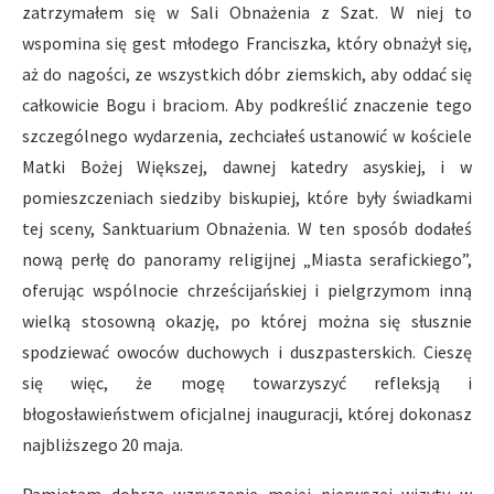
zatrzymałem się w Sali Obnażenia z Szat. W niej to
wspomina się gest młodego Franciszka, który obnażył się,
aż do nagości, ze wszystkich dóbr ziemskich, aby oddać się
całkowicie Bogu i braciom. Aby podkreślić znaczenie tego
szczególnego wydarzenia, zechciałeś ustanowić w kościele
Matki Bożej Większej, dawnej katedry asyskiej, i w
pomieszczeniach siedziby biskupiej, które były świadkami
tej sceny, Sanktuarium Obnażenia. W ten sposób dodałeś
nową perłę do panoramy religijnej „Miasta serafickiego”,
oferując wspólnocie chrześcijańskiej i pielgrzymom inną
wielką stosowną okazję, po której można się słusznie
spodziewać owoców duchowych i duszpasterskich. Cieszę
się więc, że mogę towarzyszyć refleksją i
błogosławieństwem oficjalnej inauguracji, której dokonasz
najbliższego 20 maja.