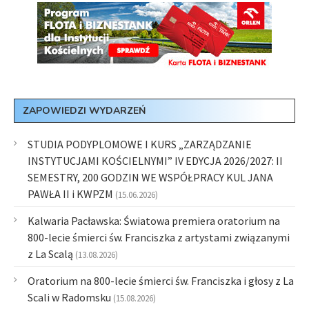
ZAPOWIEDZI WYDARZEŃ
STUDIA PODYPLOMOWE I KURS „ZARZĄDZANIE
INSTYTUCJAMI KOŚCIELNYMI” IV EDYCJA 2026/2027: II
SEMESTRY, 200 GODZIN WE WSPÓŁPRACY KUL JANA
PAWŁA II i KWPZM
(15.06.2026)
Kalwaria Pacławska: Światowa premiera oratorium na
800-lecie śmierci św. Franciszka z artystami związanymi
z La Scalą
(13.08.2026)
Oratorium na 800-lecie śmierci św. Franciszka i głosy z La
Scali w Radomsku
(15.08.2026)