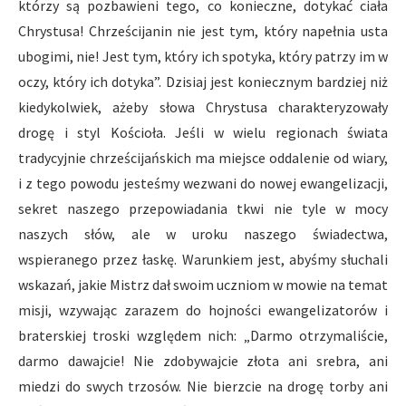
którzy są pozbawieni tego, co konieczne, dotykać ciała
Chrystusa! Chrześcijanin nie jest tym, który napełnia usta
ubogimi, nie! Jest tym, który ich spotyka, który patrzy im w
oczy, który ich dotyka”. Dzisiaj jest koniecznym bardziej niż
kiedykolwiek, ażeby słowa Chrystusa charakteryzowały
drogę i styl Kościoła. Jeśli w wielu regionach świata
tradycyjnie chrześcijańskich ma miejsce oddalenie od wiary,
i z tego powodu jesteśmy wezwani do nowej ewangelizacji,
sekret naszego przepowiadania tkwi nie tyle w mocy
naszych słów, ale w uroku naszego świadectwa,
wspieranego przez łaskę. Warunkiem jest, abyśmy słuchali
wskazań, jakie Mistrz dał swoim uczniom w mowie na temat
misji, wzywając zarazem do hojności ewangelizatorów i
braterskiej troski względem nich: „Darmo otrzymaliście,
darmo dawajcie! Nie zdobywajcie złota ani srebra, ani
miedzi do swych trzosów. Nie bierzcie na drogę torby ani