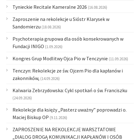
Tynieckie Recitale Kameralne 2026
(16.08.2026)
Zaproszenie na rekolekcje u Sióstr Klarysek w
Sandomierzu
(18.08.2026)
Psychoterapia grupowa dla osób konsekrowanych w
Fundacji INIGO
(1.09.2026)
Kongres Grup Modlitwy Ojca Pio w Tenczynie
(11.09.2026)
Tenczyn: Rekolekcje ze św. Ojcem Pio dla kapłanów i
zakonników,
(14.09.2026)
Kalwaria Zebrzydowska: Cykl spotkań o św. Franciszku
(24.09.2026)
Rekolekcje dla księży „Pasterz uważny” poprowadzi o.
Maciej Biskup OP
(9.11.2026)
ZAPROSZENIE NA REKOLEKCJE WARSZTATOWE
„DIALOG DROGĄ KOMUNIKACJI KAPŁANÓW I OSÓB