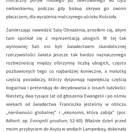
mistyczny poryw młodego już skierowanego ku Ojcu
niebieskiemu, podczas gdy biskup okrywa go swoim
płaszczem, dla wyrażenia matczynego uścisku Kościoła.
Zamierzając nawiedzić Salę Obnażenia, prosiłem cię, abym
tam spotkał się z reprezentacją ubogich. W tej tak
wymownej Sali oni byli świadectwem skandalicznej
rzeczywistości świata jeszcze tak bardzo naznaczonego
rozbieżnością między olbrzymią liczbą ubogich, często
pozbawionych tego co najbardziej konieczne, a malutką
częścią posiadaczy, którzy dysponują największą częścią
bogactwa i pretendują do decydowania o losach ludzkości.
Niestety, dwa tysiące lat od głoszenia Ewangelii i po ośmiu
wiekach od świadectwa Franciszka jesteśmy w obliczu
„nierówności globalnej” i „ekonomii, która zabija” (por.
Adhort. ap.
Evangelii gaudium,
52-60). Właśnie dzień przed
moim przybyciem do Asyżu w wodach Lampedusy, dokonała