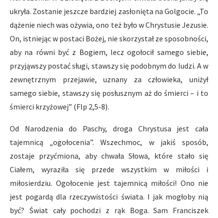
ukryła. Zostanie jeszcze bardziej zasłonięta na Golgocie. „To
dążenie niech was ożywia, ono też było w Chrystusie Jezusie.
On, istniejąc w postaci Bożej, nie skorzystał ze sposobności,
aby na równi być z Bogiem, lecz ogołocił samego siebie,
przyjąwszy postać sługi, stawszy się podobnym do ludzi. A w
zewnętrznym przejawie, uznany za człowieka, uniżył
samego siebie, stawszy się posłusznym aż do śmierci – i to
śmierci krzyżowej” (Flp 2,5-8).
Od Narodzenia do Paschy, droga Chrystusa jest cała
tajemnicą „ogołocenia”. Wszechmoc, w jakiś sposób,
zostaje przyćmiona, aby chwała Słowa, które stało się
Ciałem, wyraziła się przede wszystkim w miłości i
miłosierdziu. Ogołocenie jest tajemnicą miłości! Ono nie
jest pogardą dla rzeczywistości świata. I jak mogłoby nią
być? Świat cały pochodzi z rąk Boga. Sam Franciszek