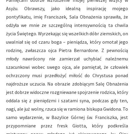
Pamiętam dobrze wzruszenie mojej pierwszej wizyty w
Asyżu. Obrawszy, jako idealną inspirację mojego
pontyfikatu, imię Franciszek, Sala Obnażenia sprawiła, że
odżyła we mnie ze szczególną intensywnością ta chwila
życia Świętego. Wyrzekając się wszelkich dóbr ziemskich, on
uwalniał się od czaru boga – pieniądza, który omotał jego
rodzinę, zwłaszcza ojca Pietra Bernardone. Z pewnością
młody nawrócony nie zamierzał uchybiać należnemu
szacunkowi wobec swego ojca, ale pamiętał, że człowiek
ochrzczony musi przedłożyć miłość do Chrystusa ponad
najdroższe uczucia. Na obrazie zdobiącym Salę Obnażenia
jest dobrze widoczne rozgniewane spojrzenie rodzica, który
oddala się z pieniędzmi i szatami syna, podczas gdy ten,
nagi, ale już wolny, rzuca się w ramiona biskupa Gwidona. To
samo wydarzenie, w Bazylice Górnej św. Franciszka, jest
przypomniane przez fresk Giotta, który podkreśla