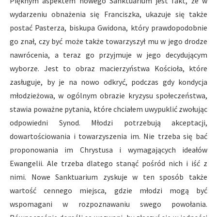
Pięknym aspektem nowego Sanktuarium jest fakt, że w
wydarzeniu obnażenia się Franciszka, ukazuje się także
postać Pasterza, biskupa Gwidona, który prawdopodobnie
go znał, czy być może także towarzyszył mu w jego drodze
nawrócenia, a teraz go przyjmuje w jego decydującym
wyborze. Jest to obraz macierzyństwa Kościoła, które
zasługuje, by je na nowo odkryć, podczas gdy kondycja
młodzieżowa, w ogólnym obrazie kryzysu społeczeństwa,
stawia poważne pytania, które chciałem uwypuklić zwołując
odpowiedni Synod. Młodzi potrzebują akceptacji,
dowartościowania i towarzyszenia im. Nie trzeba się bać
proponowania im Chrystusa i wymagających ideałów
Ewangelii. Ale trzeba dlatego stanąć pośród nich i iść z
nimi. Nowe Sanktuarium zyskuje w ten sposób także
wartość cennego miejsca, gdzie młodzi mogą być
wspomagani w rozpoznawaniu swego powołania.