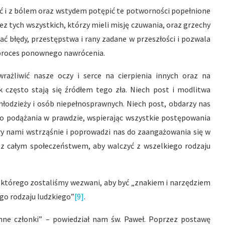
ać i z bólem oraz wstydem potępić te potworności popełnione
z tych wszystkich, którzy mieli misję czuwania, oraz grzechy
błędy, przestępstwa i rany zadane w przeszłości i pozwala
 proces ponownego nawrócenia.
żliwić nasze oczy i serce na cierpienia innych oraz na
 często stają się źródłem tego zła. Niech post i modlitwa
 młodzieży i osób niepełnosprawnych. Niech post, obdarzy nas
 do podążania w prawdzie, wspierając wszystkie postępowania
óry nami wstrząśnie i poprowadzi nas do zaangażowania się w
i z całym społeczeństwem, aby walczyć z wszelkiego rodzaju
którego zostaliśmy wezwani, aby być „znakiem i narzędziem
go rodzaju ludzkiego”
[9]
.
 inne członki” – powiedział nam św. Paweł. Poprzez postawę