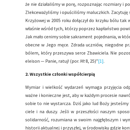
że nie działaliśmy w porę, rozpoznając rozmiary i 
Zlekceważyliśmy i opuściliśmy maluczkich. Zacytuję
Krzyżowej w 2005 roku dołączył do krzyku bólu tak wie
właśnie wśród tych, którzy poprzez kapłaństwo powin
Jak mało cenimy sobie sakrament pojednania, w któ
obecne w Jego męce. Zdrada uczniów, niegodne prz
bólem, który przeszywa serce Zbawiciela. Nie pozos
eleison — Panie, ratuj! (por.
Mt
8, 25)”
[1]
.
2.
Wszystkie członki współcierpią
Wymiar i wielkość wydarzeń wymaga przyjęcia odp
ważne i konieczne jest, aby w każdym procesie nawró
sobie to nie wystarcza. Dziś jako lud Boży jesteśmy
ciele i na duszy. Jeśli w przeszłości naszym spos
solidarność, rozumiana w swoim najgłębszym i wy
historii aktualnej i przyszłej, w środowisku gdzie ko