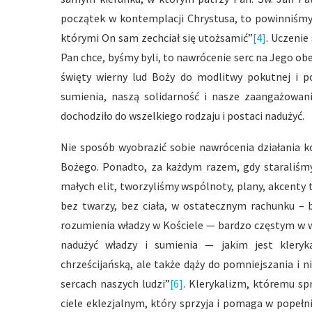
początek w kontemplacji Chrystusa, to powinniśmy
którymi On sam zechciał się utożsamić”
[4]
. Uczenie
Pan chce, byśmy byli, to nawrócenie serc na Jego 
święty wierny lud Boży do modlitwy pokutnej i 
sumienia, naszą solidarność i nasze zaangażowanie
dochodziło do wszelkiego rodzaju i postaci nadużyć.
Nie sposób wyobrazić sobie nawrócenia działania k
Bożego. Ponadto, za każdym razem, gdy staraliśmy 
małych elit, tworzyliśmy wspólnoty, plany, akcenty 
bez twarzy, bez ciała, w ostatecznym rachunku – b
rozumienia władzy w Kościele — bardzo częstym w w
nadużyć władzy i sumienia — jakim jest kleryka
chrześcijańską, ale także dąży do pomniejszania i ni
sercach naszych ludzi”
[6]
. Klerykalizm, któremu spr
ciele eklezjalnym, który sprzyja i pomaga w popełn