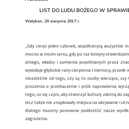
LIST DO LUDU BOŻEGO W SPRAW
Watykan, 20 sierpnia 2017 r.
„Gdy cierpi jeden członek, współcierpią wszystkie in
mocno w moim sercu, gdy po raz kolejny stwierdzam 
alnego, władzy i sumienia popełnianych przez zna
wywołuje głębokie rany cierpienia i niemocy, przede w
niezależnie od tego, czy są to osoby wierzące, czy 
proszenia o przebaczenie i prób naprawienia wyrzą
tego, co się czyni, aby stworzyć kulturę zdolną do za
lecz także nie znajdowały miejsca na ukrywanie i utrw
dlatego musimy ponownie podkreślić nasze wysiłki
zagrożenia.