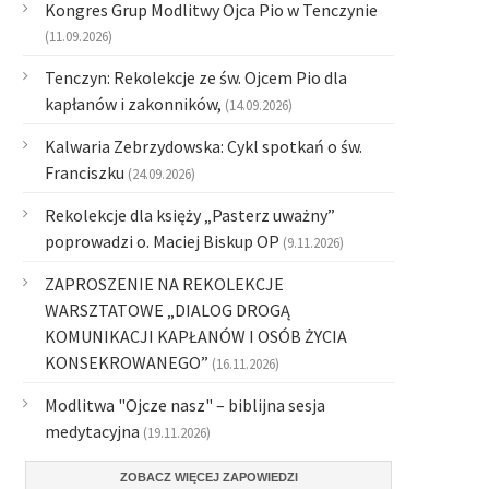
Kongres Grup Modlitwy Ojca Pio w Tenczynie
(11.09.2026)
Tenczyn: Rekolekcje ze św. Ojcem Pio dla
kapłanów i zakonników,
(14.09.2026)
Kalwaria Zebrzydowska: Cykl spotkań o św.
Franciszku
(24.09.2026)
Rekolekcje dla księży „Pasterz uważny”
poprowadzi o. Maciej Biskup OP
(9.11.2026)
ZAPROSZENIE NA REKOLEKCJE
WARSZTATOWE „DIALOG DROGĄ
KOMUNIKACJI KAPŁANÓW I OSÓB ŻYCIA
KONSEKROWANEGO”
(16.11.2026)
Modlitwa "Ojcze nasz" – biblijna sesja
medytacyjna
(19.11.2026)
ZOBACZ WIĘCEJ ZAPOWIEDZI