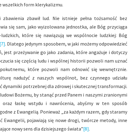
 wszelkich form klerykalizmu.
 zbawienia zbawił lud. Nie istnieje pełna tożsamość bez
awia się sam, jako wyizolowana jednostka, ale Bóg przyciąga
-ludzkich, które się nawiązują we wspólnocie ludzkiej: Bóg
[7]
. Dlatego jedynym sposobem, w jaki możemy odpowiedzieć
eń, jest przeżywanie go jako zadania, które angażuje i dotyczy
zucia się częścią ludu i wspólnej historii pozwoli nam uznać
iu pokutnemu, które pozwoli nam odnowić się wewnętrznie.
ulturę nadużyć z naszych wspólnot, bez czynnego udziału
 dynamiki potrzebnej dla zdrowej i skutecznej transformacji.
ludowi Bożemu, by stanąć przed Panem i naszymi zranionymi
ie oraz łaskę wstydu i nawrócenia, abyśmy w ten sposób
godne z Ewangelią. Ponieważ „za każdym razem, gdy staramy
ść Ewangelii, pojawiają się nowe drogi, twórcze metody, inne
jące nowy sens dla dzisiejszego świata”
[8]
.