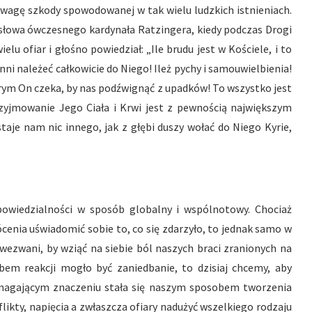
powagę szkody spowodowanej w tak wielu ludzkich istnieniach.
 słowa ówczesnego kardynała Ratzingera, kiedy podczas Drogi
lu ofiar i głośno powiedział: „Ile brudu jest w Kościele, i to
ni należeć całkowicie do Niego! Ileż pychy i samouwielbienia!
rym On czeka, by nas podźwignąć z upadków! To wszystko jest
yjmowanie Jego Ciała i Krwi jest z pewnością największym
taje nam nic innego, jak z głębi duszy wołać do Niego Kyrie,
owiedzialności w sposób globalny i wspólnotowy. Chociaż
cenia uświadomić sobie to, co się zdarzyło, to jednak samo w
 wezwani, by wziąć na siebie ból naszych braci zranionych na
obem reakcji mogło być zaniedbanie, to dzisiaj chcemy, aby
magającym znaczeniu stała się naszym sposobem tworzenia
nflikty, napięcia a zwłaszcza ofiary nadużyć wszelkiego rodzaju