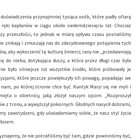
doświadczenia przynajmniej tysiąca osób, które padły ofiarą
ręki kapłanów w ciągu około siedemdziesięciu lat. Chociaż
y przeszłości, to jednak w miarę upływu czasu poznaliśmy
y nie znikają i zmuszają nas do zdecydowanego potępienia tych
w, aby wykorzenić tę kulturę śmierci; rany nie „przedawniają
się do nieba, dotykająca duszy, a która przez długi czas była
ie było silniejsze niż wszystkie środki, które próbowały je
ecyzjami, które jeszcze powiększyły ich powagę, popadając we
 nam, po której stronie chce być. Kantyk Maryi się nie myli i
mięta o obietnicy, jaką złożył naszym ojcom: „Rozproszył
ców z tronu, a wywyższył pokornych. Głodnych nasycił dobrami,
eśmy zawstydzeni, gdy uświadamiamy sobie, że nasz styl życia
głosem.
yznajemy, że nie potrafiliśmy być tam, gdzie powinniśmy być,