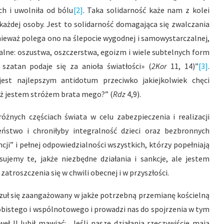
h i uwolniła od bólu
[2]
. Taka solidarność każe nam z kolei
każdej osoby. Jest to solidarność domagająca się zwalczania
ieważ polega ono na ślepocie wygodnej i samowystarczalnej,
zalne: oszustwa, oszczerstwa, egoizm i wiele subtelnych form
atan podaje się za anioła światłości» (
2Kor
11, 14)”
[3]
.
jest najlepszym antidotum przeciwko jakiejkolwiek chęci
yż jestem stróżem brata mego?” (
Rdz
4,9).
żnych częściach świata w celu zabezpieczenia i realizacji
eństwo i chroniłyby integralność dzieci oraz bezbronnych
cji” i pełnej odpowiedzialności wszystkich, którzy popełniają
ujemy te, jakże niezbędne działania i sankcje, ale jestem
troszczenia się w chwili obecnej i w przyszłości.
czuł się zaangażowany w jakże potrzebną przemianę kościelną
bistego i wspólnotowego i prowadzi nas do spojrzenia w tym
ł II lubił mawiać: „Jeśli nasze działania rzeczywiście mają