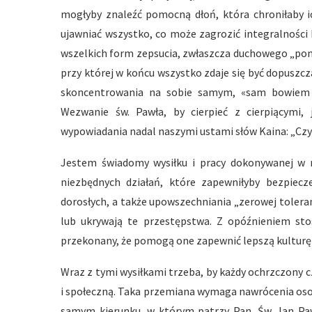
mogłyby znaleźć pomocną dłoń, która chroniłaby ic
ujawniać wszystko, co może zagrozić integralności 
wszelkich form zepsucia, zwłaszcza duchowego „pon
przy której w końcu wszystko zdaje się być dopuszc
skoncentrowania na sobie samym, «sam bowiem sz
Wezwanie św. Pawła, by cierpieć z cierpiącymi, 
wypowiadania nadal naszymi ustami słów Kaina: „Cz
Jestem świadomy wysiłku i pracy dokonywanej w ró
niezbędnych działań, które zapewniłyby bezpiecz
dorosłych, a także upowszechniania „zerowej toleran
lub ukrywają te przestępstwa. Z opóźnieniem stos
przekonany, że pomogą one zapewnić lepszą kulturę za
Wraz z tymi wysiłkami trzeba, by każdy ochrzczony 
i społeczną. Taka przemiana wymaga nawrócenia oso
samym kierunku, w którym patrzy Pan. Św. Jan Pawe