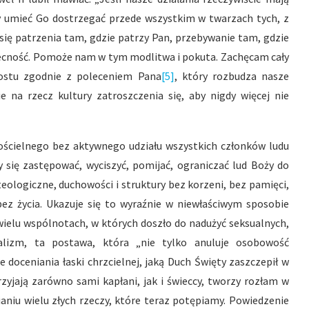
 umieć Go dostrzegać przede wszystkim w twarzach tych, z
 się patrzenia tam, gdzie patrzy Pan, przebywanie tam, gdzie
obecność. Pomoże nam w tym modlitwa i pokuta. Zachęcam cały
postu zgodnie z poleceniem Pana
[5]
, który rozbudza nasze
 na rzecz kultury zatroszczenia się, aby nigdy więcej nie
ościelnego bez aktywnego udziału wszystkich członków ludu
się zastępować, wyciszyć, pomijać, ograniczać lud Boży do
teologiczne, duchowości i struktury bez korzeni, bez pamięci,
ez życia. Ukazuje się to wyraźnie w niewłaściwym sposobie
ielu wspólnotach, w których doszło do nadużyć seksualnych,
lizm, ta postawa, która ​​„nie tylko anuluje osobowość
e doceniania łaski chrzcielnej, jaką Duch Święty zaszczepił w
zyjają zarówno sami kapłani, jak i świeccy, tworzy rozłam w
ianiu wielu złych rzeczy, które teraz potępiamy. Powiedzenie