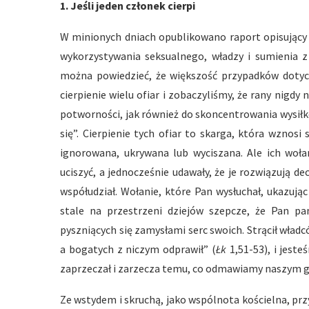
1.
Jeśli jeden członek cierpi
W minionych dniach opublikowano raport opisujący 
wykorzystywania seksualnego, władzy i sumienia z 
można powiedzieć, że większość przypadków dotycz
cierpienie wielu ofiar i zobaczyliśmy, że rany nigd
potworności, jak również do skoncentrowania wysiłkó
się”. Cierpienie tych ofiar to skarga, która wznosi 
ignorowana, ukrywana lub wyciszana. Ale ich wołan
uciszyć, a jednocześnie udawały, że je rozwiązują d
współudział. Wołanie, które Pan wysłuchał, ukazując
stale na przestrzeni dziejów szepcze, że Pan pa
pyszniących się zamysłami serc swoich. Strącił wład
a bogatych z niczym odprawił” (
Łk
1,51-53), i jest
zaprzeczał i zarzecza temu, co odmawiamy naszym 
Ze wstydem i skruchą, jako wspólnota kościelna, prz