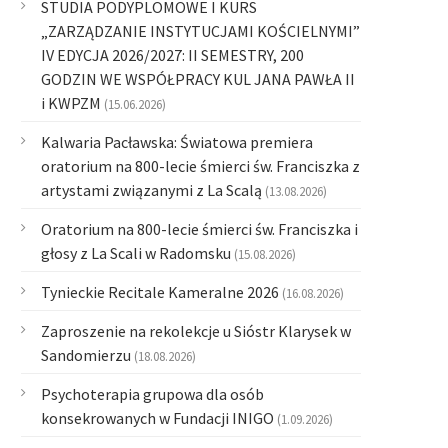
STUDIA PODYPLOMOWE I KURS
„ZARZĄDZANIE INSTYTUCJAMI KOŚCIELNYMI”
IV EDYCJA 2026/2027: II SEMESTRY, 200
GODZIN WE WSPÓŁPRACY KUL JANA PAWŁA II
i KWPZM
(15.06.2026)
Kalwaria Pacławska: Światowa premiera
oratorium na 800-lecie śmierci św. Franciszka z
artystami związanymi z La Scalą
(13.08.2026)
Oratorium na 800-lecie śmierci św. Franciszka i
głosy z La Scali w Radomsku
(15.08.2026)
Tynieckie Recitale Kameralne 2026
(16.08.2026)
Zaproszenie na rekolekcje u Sióstr Klarysek w
Sandomierzu
(18.08.2026)
Psychoterapia grupowa dla osób
konsekrowanych w Fundacji INIGO
(1.09.2026)