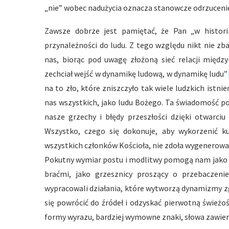
„nie” wobec nadużycia oznacza stanowcze odrzucenie
Zawsze dobrze jest pamiętać, że Pan „w historii
przynależności do ludu. Z tego względu nikt nie zb
nas, biorąc pod uwagę złożoną sieć relacji między
zechciał wejść w dynamikę ludową, w dynamikę ludu”
na to zło, które zniszczyło tak wiele ludzkich istni
nas wszystkich, jako ludu Bożego. Ta świadomość poc
nasze grzechy i błędy przeszłości dzięki otwarc
Wszystko, czego się dokonuje, aby wykorzenić k
wszystkich członków Kościoła, nie zdoła wygenerować
Pokutny wymiar postu i modlitwy pomogą nam jako 
braćmi, jako grzesznicy proszący o przebaczen
wypracowali działania, które wytworzą dynamizmy z
się powrócić do źródeł i odzyskać pierwotną świeżo
formy wyrazu, bardziej wymowne znaki, słowa zawiera