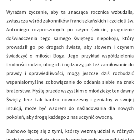
Wyrażam życzenie, aby ta znacząca rocznica wzbudziła,
zwłaszcza wśród zakonników franciszkańskich i czcicieli św.
Antoniego rozproszonych po całym świecie, pragnienie
doświadczenia tego samego świętego niepokoju, który
prowadził go po drogach świata, aby słowem i czynem
świadczyć o miłości Boga. Jego przykład współdzielenia
trudności rodzin, ubogich i nędzarzy, jak też zamiłowanie do
prawdy i sprawiedliwości, mogą jeszcze dziś rozbudzić
wspaniałomyślne zobowiązanie do oddania siebie na znak
braterstwa. Myślę przede wszystkim o młodzieży: ten dawny
Święty, lecz tak bardzo nowoczesny i genialny w swojej
intuicji, może być wzorem do naśladowania dla nowych
pokoleń, aby drogę każdego z nas uczynić owocną.
Duchowo łączę się z tymi, którzy wezmą udział w różnych
inicjatywach podjętych w celu przeżywania na modlitwie i w