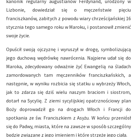
kanonik regularny augustianów Ferdynand, urodzony w
Lizbonie, dowiedział się o męczeństwie pięciu
franciszkanów, zabitych z powodu wiary chrześcijańskiej 16
stycznia tego samego roku w Maroku, i postanowił zmienić
swoje życie.
Opuścił swoją ojczyznę i wyruszył w drogę, symbolizującą
jego duchową wędrówkę nawrócenia. Najpierw udał się do
Maroka, zdecydowany odważnie żyć Ewangelią na śladach
zamordowanych tam męczenników franciszkańskich, a
następnie, w wyniku rozbicia się statku u wybrzeży Włoch,
jak to zdarza się dziś wielu naszym braciom i siostrom,
dotarł na Sycylię. Z ziemi sycylijskiej opatrznościowy plan
Boży doprowadził go na drogach Włoch i Francji do
spotkania ze św. Franciszkiem z Asyżu. W końcu przeniósł
się do Padwy, miasta, które na zawsze w sposób szczególny
będzie związane z jego imieniem i które strzeże jego ciała.