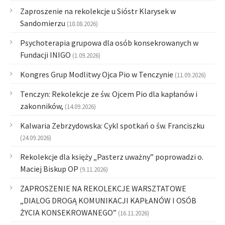
Zaproszenie na rekolekcje u Sióstr Klarysek w
Sandomierzu
(18.08.2026)
Psychoterapia grupowa dla osób konsekrowanych w
Fundacji INIGO
(1.09.2026)
Kongres Grup Modlitwy Ojca Pio w Tenczynie
(11.09.2026)
Tenczyn: Rekolekcje ze św. Ojcem Pio dla kapłanów i
zakonników,
(14.09.2026)
Kalwaria Zebrzydowska: Cykl spotkań o św. Franciszku
(24.09.2026)
Rekolekcje dla księży „Pasterz uważny” poprowadzi o.
Maciej Biskup OP
(9.11.2026)
ZAPROSZENIE NA REKOLEKCJE WARSZTATOWE
„DIALOG DROGĄ KOMUNIKACJI KAPŁANÓW I OSÓB
ŻYCIA KONSEKROWANEGO”
(16.11.2026)