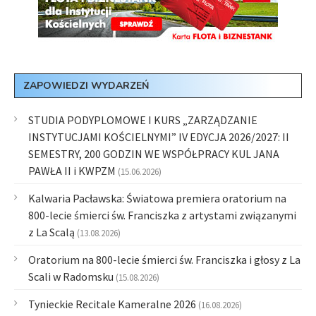
ZAPOWIEDZI WYDARZEŃ
STUDIA PODYPLOMOWE I KURS „ZARZĄDZANIE
INSTYTUCJAMI KOŚCIELNYMI” IV EDYCJA 2026/2027: II
SEMESTRY, 200 GODZIN WE WSPÓŁPRACY KUL JANA
PAWŁA II i KWPZM
(15.06.2026)
Kalwaria Pacławska: Światowa premiera oratorium na
800-lecie śmierci św. Franciszka z artystami związanymi
z La Scalą
(13.08.2026)
Oratorium na 800-lecie śmierci św. Franciszka i głosy z La
Scali w Radomsku
(15.08.2026)
Tynieckie Recitale Kameralne 2026
(16.08.2026)