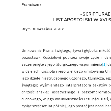
Franciszek
«SCRIPTURAE
LIST APOSTOLSKI W XVI S
Rzym, 30 września 2020 r.
Umiłowanie Pisma świętego, żywa i głęboka miłość 
pozostawił Kościołowi poprzez swoje życie i dzi
zaczerpnięte z jego liturgicznego wspomnienia
[1]
da
w dziejach Kościoła i jego wielkiego umiłowania Chr
jego dziele niestrudzonego uczonego, tłumacza, e
świętego; wyśmienitego interpretatora tekstów bi
chrześcijańskiej; ascetycznego i bezkompromis
duchowego, w jego wielkoduszności i czułości. Dziś,
tysiąc sześćset lat później, jego postać jest nadal ba