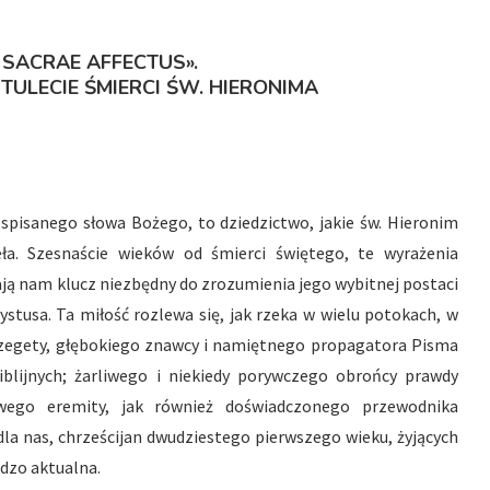
 SACRAE AFFECTUS».
TULECIE ŚMIERCI ŚW. HIERONIMA
spisanego słowa Bożego, to dziedzictwo, jakie św. Hieronim
eła. Szesnaście wieków od śmierci świętego, te wyrażenia
ją nam klucz niezbędny do zrozumienia jego wybitnej postaci
ystusa. Ta miłość rozlewa się, jak rzeka w wielu potokach, w
gzegety, głębokiego znawcy i namiętnego propagatora Pisma
blijnych; żarliwego i niekiedy porywczego obrońcy prawdy
owego eremity, jak również doświadczonego przewodnika
 dla nas, chrześcijan dwudziestego pierwszego wieku, żyjących
rdzo aktualna.