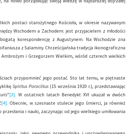
 na nowo porządkując swoją wiedzę w najbardziej dojrzałej
elkich postaci starożytnego Kościoła, w okresie nazywanym
iędzy Wschodem a Zachodem: jest przyjacielem z młodości
i bogatą korespondencję z Augustynem. Na Wschodzie zna
ifaniusza z Salaminy. Chrześcijańska tradycja ikonograficzna
, Ambrożym i Grzegorzem Wielkim, wśród czterech wielkich
ściach przypomnieć jego postać. Sto lat temu, w piętnaste
yklikę
Spiritus Paraclitus
(15 września 1920 r.), przedstawiając
uris
”
[3]
. W ostatnich latach Benedykt XVI ukazał w dwóch
ć
[4]
. Obecnie, w szesnaste stulecie jego śmierci, ja również
 przesłania i nauki, zaczynając od jego wielkiego umiłowania
ązaniu, jako pewnego przewodnika i uprzywilejowanego