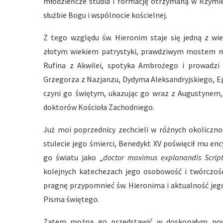
młodzieńcze studia i formację otrzymaną w Rzymie,
służbie Bogu i wspólnocie kościelnej.
Z tego względu św. Hieronim staje się jedną z wi
złotym wiekiem patrystyki, prawdziwym mostem m
Rufina z Akwilei, spotyka Ambrożego i prowadz
Grzegorza z Nazjanzu, Dydyma Aleksandryjskiego, Ep
czyni go świętym, ukazując go wraz z Augustynem
doktorów Kościoła Zachodniego.
Już moi poprzednicy zechcieli w różnych okoliczno
stulecie jego śmierci, Benedykt XV poświęcił mu enc
go światu jako „
doctor maximus explanandis Script
kolejnych katechezach jego osobowość i twórczoś
pragnę przypomnieć św. Hieronima i aktualność jego
Pisma świętego.
Zatem można go przedstawić w doskonałym powi