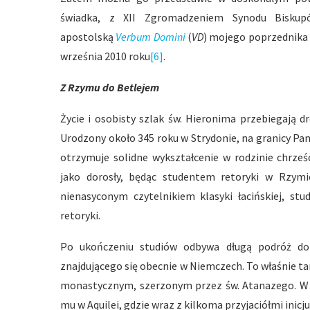
świadka, z XII Zgromadzeniem Synodu Bisku
apostolską
Verbum Domini
(
VD
) mojego poprzednika
września 2010 roku
[6]
.
Z Rzymu do Betlejem
Życie i osobisty szlak św. Hieronima przebiegają
Urodzony około 345 roku w Strydonie, na granicy Pano
otrzymuje solidne wykształcenie w rodzinie chrześ
jako dorosły, będąc studentem retoryki w Rzymi
nienasyconym czytelnikiem klasyki łacińskiej, st
retoryki.
Po ukończeniu studiów odbywa długą podróż do 
znajdującego się obecnie w Niemczech. To właśnie 
monastycznym, szerzonym przez św. Atanazego. W t
mu w Aquilei, gdzie wraz z kilkoma przyjaciółmi inic