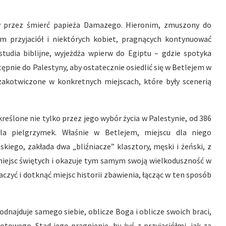
y przez śmierć papieża Damazego. Hieronim, zmuszony do
m przyjaciół i niektórych kobiet, pragnących kontynuować
tudia biblijne, wyjeżdża wpierw do Egiptu – gdzie spotyka
ępnie do Palestyny, aby ostatecznie osiedlić się w Betlejem w
zakotwiczone w konkretnych miejscach, które były scenerią
eślone nie tylko przez jego wybór życia w Palestynie, od 386
la pielgrzymek. Właśnie w Betlejem, miejscu dla niego
iego, zakłada dwa „bliźniacze” klasztory, męski i żeński, z
miejsc świętych i okazuje tym samym swoją wielkoduszność w
aczyć i dotknąć miejsc historii zbawienia, łącząc w ten sposób
odnajduje samego siebie, oblicze Boga i oblicze swoich braci,
towego. Stąd jego pragnienie, by żyć z przyjaciółmi, jak za