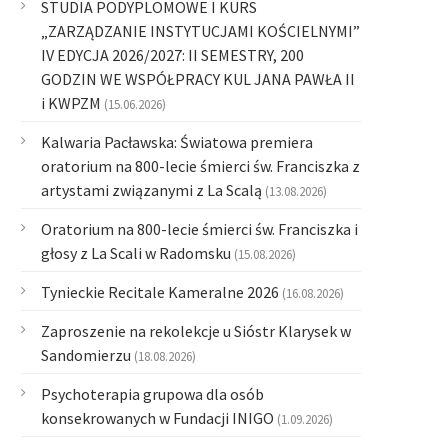
STUDIA PODYPLOMOWE I KURS
„ZARZĄDZANIE INSTYTUCJAMI KOŚCIELNYMI”
IV EDYCJA 2026/2027: II SEMESTRY, 200
GODZIN WE WSPÓŁPRACY KUL JANA PAWŁA II
i KWPZM
(15.06.2026)
Kalwaria Pacławska: Światowa premiera
oratorium na 800-lecie śmierci św. Franciszka z
artystami związanymi z La Scalą
(13.08.2026)
Oratorium na 800-lecie śmierci św. Franciszka i
głosy z La Scali w Radomsku
(15.08.2026)
Tynieckie Recitale Kameralne 2026
(16.08.2026)
Zaproszenie na rekolekcje u Sióstr Klarysek w
Sandomierzu
(18.08.2026)
Psychoterapia grupowa dla osób
konsekrowanych w Fundacji INIGO
(1.09.2026)