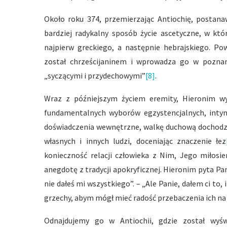
Około roku 374, przemierzając Antiochię, postana
bardziej radykalny sposób życie ascetyczne, w któ
najpierw greckiego, a następnie hebrajskiego. P
został chrześcijaninem i wprowadza go w poznan
„syczącymi i przydechowymi”
[8]
.
Wraz z późniejszym życiem eremity, Hieronim wyb
fundamentalnych wyborów egzystencjalnych, intym
doświadczenia wewnętrzne, walkę duchową dochodzi
własnych i innych ludzi, doceniając znaczenie łez
konieczność relacji człowieka z Nim, Jego miłosi
anegdotę z tradycji apokryficznej. Hieronim pyta P
nie dałeś mi wszystkiego”. – „Ale Panie, dałem ci to,
grzechy, abym mógł mieć radość przebaczenia ich n
Odnajdujemy go w Antiochii, gdzie został wyś