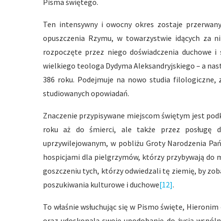
Pisma świętego.
Ten intensywny i owocny okres zostaje przerwan
opuszczenia Rzymu, w towarzystwie idących za ni
rozpoczęte przez niego doświadczenia duchowe i s
wielkiego teologa Dydyma Aleksandryjskiego – a nast
386 roku. Podejmuje na nowo studia filologiczne, 
studiowanych opowiadań.
Znaczenie przypisywane miejscom świętym jest podkr
roku aż do śmierci, ale także przez posługę d
uprzywilejowanym, w pobliżu Groty Narodzenia Pańsk
hospicjami dla pielgrzymów, którzy przybywają do 
goszczeniu tych, którzy odwiedzali tę ziemię, by zob
poszukiwania kulturowe i duchowe
[12]
.
To właśnie wsłuchując się w Pismo święte, Hieronim 
oraz udoskonala swoje upodobanie do życia wspólno