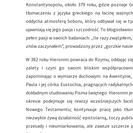
Konstantynopolu, około 379 roku, gdzie poznaje Gr
tłumaczeniu z języka greckiego na łacinę ważnych
oddycha atmosferą Soboru, który odbywał się w ty
ujawniają się jego pasja i szczodrość. To błogosławion
pełen pasji w swoich badaniach: „Ile razy zwątpiłem,
znów zaczynałem”, prowadzony przez „gorzkie nasien
W 382 roku Hieronim powraca do Rzymu, oddając się
zalety i czyni go swoim bliskim współpracowni
zapominając o wymiarze duchowym: na Awentynie, dz
Paula i jej córka Eustochia, pragnących radykalny
dokładnym studiowaniu Pisma świętego. Hieronim j
okresie podejmuje się rewizji wcześniejszych łac
Nowego Testamentu; kontynuuje pracę jako tłuma
niezwykle żywą działalność epistolarną, toczy publ
przesady i nieumiarkowania, ale zawsze szczerze 