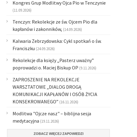
Kongres Grup Modlitwy Ojca Pio w Tenczynie
(11.09.2026)
Tenczyn: Rekolekcje ze św. Ojcem Pio dla
kapłanów i zakonników,
(14.09.2026)
Kalwaria Zebrzydowska: Cykl spotkań o św.
Franciszku
(24.09.2026)
Rekolekcje dla księży „Pasterz uważny”
poprowadzi o. Maciej Biskup OP
(9.11.2026)
ZAPROSZENIE NA REKOLEKCJE
WARSZTATOWE „DIALOG DROGĄ
KOMUNIKACJI KAPŁANÓW I OSÓB ŻYCIA
KONSEKROWANEGO”
(16.11.2026)
Modlitwa "Ojcze nasz" – biblijna sesja
medytacyjna
(19.11.2026)
ZOBACZ WIĘCEJ ZAPOWIEDZI