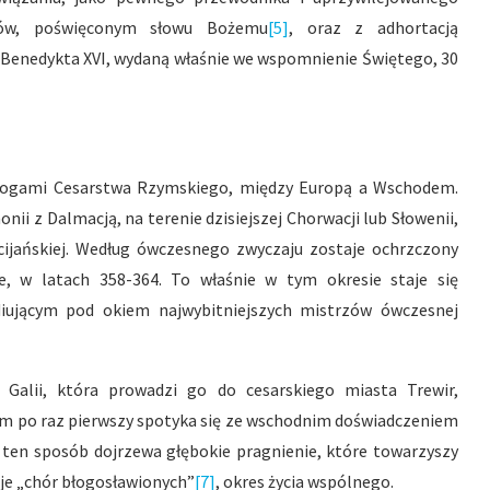
pów, poświęconym słowu Bożemu
[5]
, oraz z adhortacją
 Benedykta XVI, wydaną właśnie we wspomnienie Świętego, 30
 drogami Cesarstwa Rzymskiego, między Europą a Wschodem.
nii z Dalmacją, na terenie dzisiejszej Chorwacji lub Słowenii,
cijańskiej. Według ówczesnego zwyczaju zostaje ochrzczony
e, w latach 358-364. To właśnie w tym okresie staje się
udiującym pod okiem najwybitniejszych mistrzów ówczesnej
Galii, która prowadzi go do cesarskiego miasta Trewir,
tam po raz pierwszy spotyka się ze wschodnim doświadczeniem
en sposób dojrzewa głębokie pragnienie, które towarzyszy
juje „chór błogosławionych”
[7]
, okres życia wspólnego.