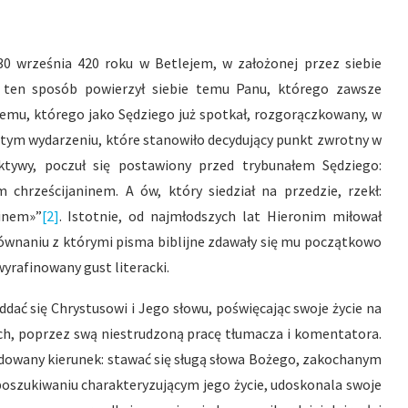
0 września 420 roku w Betlejem, w założonej przez siebie
 ten sposób powierzył siebie temu Panu, którego zawsze
mu, którego jako Sędziego już spotkał, rozgorączkowany, w
W tym wydarzeniu, które stanowiło decydujący punkt zwrotny w
tywy, poczuł się postawiony przed trybunałem Sędziego:
chrześcijaninem. A ów, który siedział na przedzie, rzekł:
ninem»”
[2]
. Istotnie, od najmłodszych lat Hieronim miłował
równaniu z którymi pisma biblijne zdawały się mu początkowo
wyrafinowany gust literacki.
oddać się Chrystusowi i Jego słowu, poświęcając swoje życie na
ych, poprzez swą niestrudzoną pracę tłumacza i komentatora.
cydowany kierunek: stawać się sługą słowa Bożego, zakochanym
poszukiwaniu charakteryzującym jego życie, udoskonala swoje