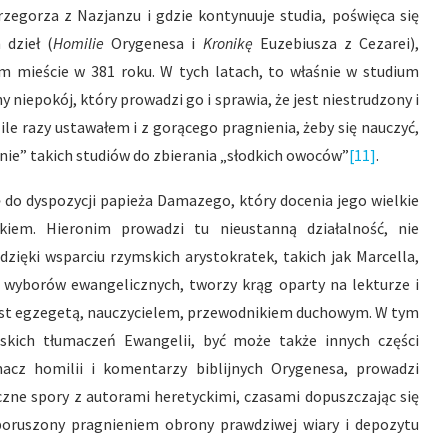
zegorza z Nazjanzu i gdzie kontynuuje studia, poświęca się
 dzieł (
Homilie
Orygenesa i
Kronikę
Euzebiusza z Cezarei),
m mieście w 381 roku. W tych latach, to właśnie w studium
y niepokój, który prowadzi go i sprawia, że jest niestrudzony i
 ile razy ustawałem i z gorącego pragnienia, żeby się nauczyć,
ie” takich studiów do zbierania „słodkich owoców”
[11]
.
 do dyspozycji papieża Damazego, który docenia jego wielkie
kiem. Hieronim prowadzi tu nieustanną działalność, nie
ięki wsparciu rzymskich arystokratek, takich jak Marcella,
ch wyborów ewangelicznych, tworzy krąg oparty na lekturze i
est egzegetą, nauczycielem, przewodnikiem duchowym. W tym
ińskich tłumaczeń Ewangelii, być może także innych części
cz homilii i komentarzy biblijnych Orygenesa, prowadzi
iczne spory z autorami heretyckimi, czasami dopuszczając się
poruszony pragnieniem obrony prawdziwej wiary i depozytu