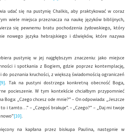
wia udać się na pustynię Chalkis, aby praktykować w coraz
rym wiele miejsca przeznacza na naukę języków biblijnych,
owierza się pewnemu bratu pochodzenia żydowskiego, który
ie nowego języka hebrajskiego i dźwięków, które nazywa
iera pustynię w jej najgłębszym znaczeniu: jako miejsce
ności i spotkania z Bogiem, gdzie poprzez kontemplację,
 do poznania kruchości, z większą świadomością ograniczeń
[9]
. Tak na pustyni dostrzega konkretną obecność Boga,
erne pocieszenie. W tym kontekście chciałbym przypomnieć
ana Boga: „Czego chcesz ode mnie?” – On odpowiada: „Jeszcze
 i to i tamto…” – „Czegoś brakuje”. – „Czego?” – „Daj mi twoje
a nowo”
[10]
.
więcony na kapłana przez biskupa Paulina, następnie w