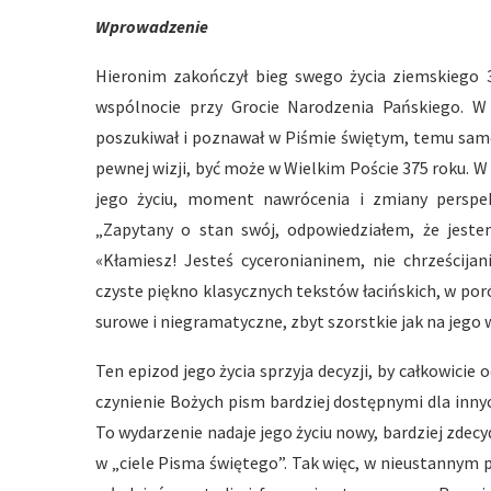
Wprowadzenie
Hieronim zakończył bieg swego życia ziemskiego 3
wspólnocie przy Grocie Narodzenia Pańskiego. W
poszukiwał i poznawał w Piśmie świętym, temu same
pewnej wizji, być może w Wielkim Poście 375 roku. 
jego życiu, moment nawrócenia i zmiany perspek
„Zapytany o stan swój, odpowiedziałem, że jestem 
«Kłamiesz! Jesteś cyceronianinem, nie chrześcija
czyste piękno klasycznych tekstów łacińskich, w po
surowe i niegramatyczne, zbyt szorstkie jak na jego 
Ten epizod jego życia sprzyja decyzji, by całkowicie 
czynienie Bożych pism bardziej dostępnymi dla inn
To wydarzenie nadaje jego życiu nowy, bardziej zde
w „ciele Pisma świętego”. Tak więc, w nieustannym 