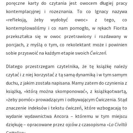
poręczne karty do czytania jest owocem długiej pracy
kontemplacyjnej i rozeznania. To co Ignacy nazywa
«refleksją, żeby wydobyć owoc» z tego, co
kontemplowaliśmy i co nam pomogło, w rękach Fiorita
przekształca się w owoc przetrawiony i rozdawany w
porcjach, z myślą o tym, co rekolektant może i powinien
sobie przyswoić na każdym etapie swoich
Ć
wicze
ń
.
Dlatego przestrzegam czytelnika, że tę książkę należy
czytać i z niej korzystać z tą samą dynamiką i w tym samym
duchu, z jakim została napisana. Mamy zatem do czynienia z
książką, «którą można skomponować», z książkąotwartą,
«żeby pomóc» prowadzącym i odbywającym Ćwiczenia. Stąd
znaczenie indeksów i tekstu ćwiczeń, które wzbogacają to
wydanie wydawnictwa Ancora – któremu w tym miejscu
dziękuję – opracowane przez ojców z czasopisma
«La Civiltà
Cattolica».