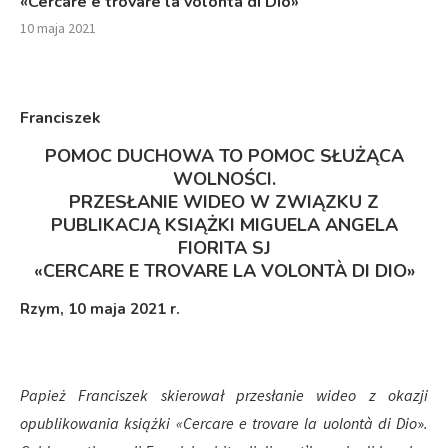
«Cercare e trovare la volontà di Dio»
10 maja 2021
Franciszek
POMOC DUCHOWA TO POMOC SŁUŻĄCA
WOLNOŚCI.
PRZESŁANIE WIDEO W ZWIĄZKU Z
PUBLIKACJĄ KSIĄŻKI MIGUELA ANGELA
FIORITA SJ
«CERCARE E TROVARE LA VOLONTÀ DI DIO»
Rzym, 10 maja 2021 r.
Papie
ż
Franciszek skierowa
ł
przesłanie wideo z okazji
opublikowania ksi
ąż
ki
«
Cercare e trovare la uolont
à di Dio
»
.