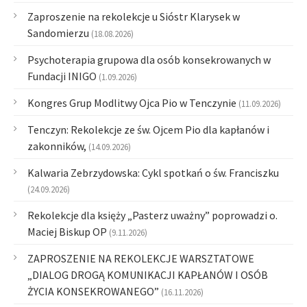
Zaproszenie na rekolekcje u Sióstr Klarysek w
Sandomierzu
(18.08.2026)
Psychoterapia grupowa dla osób konsekrowanych w
Fundacji INIGO
(1.09.2026)
Kongres Grup Modlitwy Ojca Pio w Tenczynie
(11.09.2026)
Tenczyn: Rekolekcje ze św. Ojcem Pio dla kapłanów i
zakonników,
(14.09.2026)
Kalwaria Zebrzydowska: Cykl spotkań o św. Franciszku
(24.09.2026)
Rekolekcje dla księży „Pasterz uważny” poprowadzi o.
Maciej Biskup OP
(9.11.2026)
ZAPROSZENIE NA REKOLEKCJE WARSZTATOWE
„DIALOG DROGĄ KOMUNIKACJI KAPŁANÓW I OSÓB
ŻYCIA KONSEKROWANEGO”
(16.11.2026)