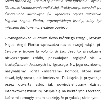
Guida pratica agli Esercizi spirituali di sant’Ignazio di Loyola»
(Szukanie i znajdowanie woli Bo
ż
ej.
Praktyczny przewodnik po
Ć
wiczeniach duchowych
ś
w. Ignacego Loyoli) autorstwa
Miguela Angela Fiorita, argenty
ń
skiego jezuity, kt
ó
ry by
ł
mistrzem duchowym przysz
ł
ego papie
ż
a.
«Pomaganie» to kluczowe słowo krótkiego
Wst
ę
pu,
którym
Miguel Angel Fiorito wprowadza nas do swojej książki pt.
Cercare e trovare la volont
à di Dio.
Jest to prawdziwie
niewyczerpane źródło, pozwalające zagłębić się w
istotę
Ć
wicze
ń
duchowych
św. Ignacego. My, jego uczniowie,
nazywaliśmy Fiorita «mistrzem». Pomoce, które nam
dawał, były proste, ale konieczne. Ta książka je przywołuje
przez otwartą albo, jak powiedzielibyśmy dzisiaj,
interaktywnąstrukturę. Skupię się na niektórych rzeczach,
które mi pomogły i mam nadzieję, że przydadzą się innym.