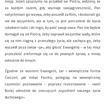
misję. Jeżeli spojrzymy na przykład św. Piotra, widzimy, że
za każdym razem, gdy wyznaje swojągrzeszność, Pan
natychmiast go wzywa, żeby poszedł za Nim, i doskonali go
nie we wszystkim, ale w tym, co jest potrzebne do bycia
rybakiem ludzi i do tego, by paść swoje owce. Pan nie będzie
domagał się od Piotra, żeby naprawił wszystkie wady, które
się za nim ciągną z przeszłego życia, ale zachęca go, żeby
wyszedł poza swoje «ja», aby głosić Ewangelię – w tej misji
przeszłość zreformuje się co do pewnych spraw, a mniej
odnośnie do innych.
Zgodnie ze wzorem Ewangelii, żar i wewnętrzna forma
Ć
wicze
ń
,
jak mówi Fiorito, polegają na wewnętrznej
czynności poznawania – poprzez rozeznawanie – «woli
Bożej odnośnie do
znacz
ą
cych zagadnie
ń
naszego życia
duchowego».