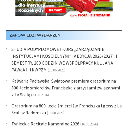
ZAPOWIEDZI WYDARZEŃ
STUDIA PODYPLOMOWE I KURS „ZARZĄDZANIE
INSTYTUCJAMI KOŚCIELNYMI” IV EDYCJA 2026/2027: II
SEMESTRY, 200 GODZIN WE WSPÓŁPRACY KUL JANA
PAWŁA II i KWPZM
(15.06.2026)
Kalwaria Pacławska: Światowa premiera oratorium na
800-lecie śmierci św. Franciszka z artystami związanymi
z La Scalą
(13.08.2026)
Oratorium na 800-lecie śmierci św. Franciszka i głosy z La
Scali w Radomsku
(15.08.2026)
Tynieckie Recitale Kameralne 2026
(16.08.2026)