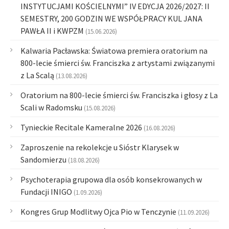
INSTYTUCJAMI KOŚCIELNYMI” IV EDYCJA 2026/2027: II
SEMESTRY, 200 GODZIN WE WSPÓŁPRACY KUL JANA
PAWŁA II i KWPZM
(15.06.2026)
Kalwaria Pacławska: Światowa premiera oratorium na
800-lecie śmierci św. Franciszka z artystami związanymi
z La Scalą
(13.08.2026)
Oratorium na 800-lecie śmierci św. Franciszka i głosy z La
Scali w Radomsku
(15.08.2026)
Tynieckie Recitale Kameralne 2026
(16.08.2026)
Zaproszenie na rekolekcje u Sióstr Klarysek w
Sandomierzu
(18.08.2026)
Psychoterapia grupowa dla osób konsekrowanych w
Fundacji INIGO
(1.09.2026)
Kongres Grup Modlitwy Ojca Pio w Tenczynie
(11.09.2026)