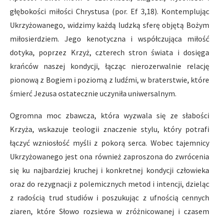
głębokości miłości Chrystusa (por. Ef 3,18). Kontemplując
Ukrzyżowanego, widzimy każdą ludzką sferę objętą Bożym
miłosierdziem. Jego kenotyczna i współczująca miłość
dotyka, poprzez Krzyż, czterech stron świata i dosięga
krańców naszej kondycji, łącząc nierozerwalnie relację
pionową z Bogiem i poziomą z ludźmi, w braterstwie, które
śmierć Jezusa ostatecznie uczyniła uniwersalnym.
Ogromna moc zbawcza, która wyzwala się ze słabości
Krzyża, wskazuje teologii znaczenie stylu, który potrafi
łączyć wzniosłość myśli z pokorą serca. Wobec tajemnicy
Ukrzyżowanego jest ona również zaproszona do zwrócenia
się ku najbardziej kruchej i konkretnej kondycji człowieka
oraz do rezygnacji z polemicznych metod i intencji, dzieląc
z radością trud studiów i poszukując z ufnością cennych
ziaren, które Słowo rozsiewa w zróżnicowanej i czasem