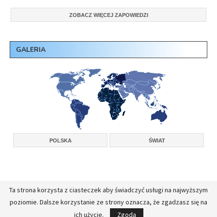
ZOBACZ WIĘCEJ ZAPOWIEDZI
GALERIA
POLSKA
ŚWIAT
Ta strona korzysta z ciasteczek aby świadczyć usługi na najwyższym
Copyright © 2026, Konferencja Wyższych Przełożonych Zakonów Męskich w
poziomie. Dalsze korzystanie ze strony oznacza, że zgadzasz się na
Polsce.
Realizacja:
FullStackAdmin - opieka administracyjna nad serwerami
ich użycie.
Zgoda