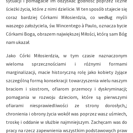
sytuacji i pomagacie im odzyskać godność poprzez liczne
ścieżki życia, które z nimi dzielicie. W ten sposób stajecie się
coraz bardziej Córkami Miłosierdzia, co według myśli
waszego założyciela, św. Wincentego à Paulo, oznacza bycie
Córkami Boga, obrazem największej Miłości, którą sam Bóg
nam ukazał.
Jako Córki Miłosierdzia, w tym czasie naznaczonym
wieloma sprzecznościami i różnymi formami
marginalizacji, macie historyczną rolę jako kobiety żyjące
szczególną formą konsekracji: towarzyszenia wielu naszym
braciom i siostrom, ofiarom przemocy i dyskryminacji;
pomagania w rozwoju dzieciom, które są pierwszymi
ofiarami niesprawiedliwości ze strony dorosłych,;
chronienia i obrony życia wokół was poprzez wasz uśmiech,
troskę i oddanie w służbie najmniejszym. Zachęcam was do
pracy na rzecz zapewnienia wszystkim podstawowych praw