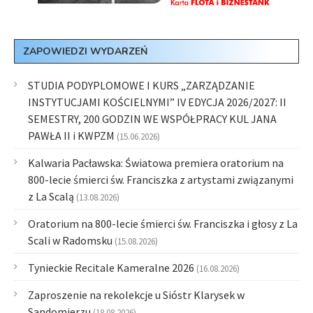
ZAPOWIEDZI WYDARZEŃ
STUDIA PODYPLOMOWE I KURS „ZARZĄDZANIE
INSTYTUCJAMI KOŚCIELNYMI” IV EDYCJA 2026/2027: II
SEMESTRY, 200 GODZIN WE WSPÓŁPRACY KUL JANA
PAWŁA II i KWPZM
(15.06.2026)
Kalwaria Pacławska: Światowa premiera oratorium na
800-lecie śmierci św. Franciszka z artystami związanymi
z La Scalą
(13.08.2026)
Oratorium na 800-lecie śmierci św. Franciszka i głosy z La
Scali w Radomsku
(15.08.2026)
Tynieckie Recitale Kameralne 2026
(16.08.2026)
Zaproszenie na rekolekcje u Sióstr Klarysek w
Sandomierzu
(18.08.2026)