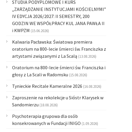
STUDIA PODYPLOMOWE I KURS
„ZARZĄDZANIE INSTYTUCJAMI KOŚCIELNYMI”
IV EDYCJA 2026/2027: II SEMESTRY, 200
GODZIN WE WSPÓŁPRACY KUL JANA PAWŁA II
i KWPZM
(15.06.2026)
Kalwaria Pacławska: Światowa premiera
oratorium na 800-lecie śmierci św. Franciszka z
artystami związanymi z La Scalą
(13.08.2026)
Oratorium na 800-lecie śmierci św. Franciszka i
głosy z La Scali w Radomsku
(15.08.2026)
Tynieckie Recitale Kameralne 2026
(16.08.2026)
Zaproszenie na rekolekcje u Sióstr Klarysek w
Sandomierzu
(18.08.2026)
Psychoterapia grupowa dla osób
konsekrowanych w Fundacji INIGO
(1.09.2026)