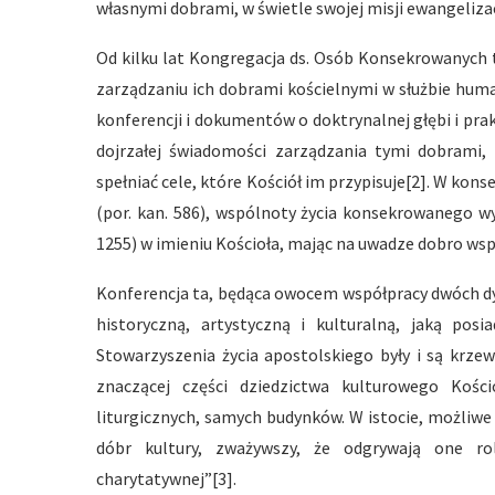
własnymi dobrami, w świetle swojej misji ewangelizac
Od kilku lat Kongregacja ds. Osób Konsekrowanych 
zarządzaniu ich dobrami kościelnymi w służbie hum
konferencji i dokumentów o doktrynalnej głębi i pr
dojrzałej świadomości zarządzania tymi dobrami,
spełniać cele, które Kościół im przypisuje[2]. W kon
(por. kan. 586), wspólnoty życia konsekrowanego w
1255) w imieniu Kościoła, mając na uwadze dobro wsp
Konferencja ta, będąca owocem współpracy dwóch dyk
historyczną, artystyczną i kulturalną, jaką pos
Stowarzyszenia życia apostolskiego były i są krzew
znaczącej części dziedzictwa kulturowego Kościo
liturgicznych, samych budynków. W istocie, możliwe
dóbr kultury, zważywszy, że odgrywają one rol
charytatywnej”[3].