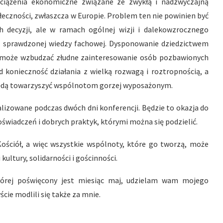
obciążenia ekonomiczne związane ze zwykłą i nadzwyczajną
eczności, zwłaszcza w Europie. Problem ten nie powinien być
 decyzji, ale w ramach ogólnej wizji i dalekowzrocznego
m sprawdzonej wiedzy fachowej. Dysponowanie dziedzictwem
ra może wzbudzać złudne zainteresowanie osób pozbawionych
 konieczność działania z wielką rozwagą i roztropnością, a
 będą towarzyszyć wspólnotom gorzej wyposażonym.
lizowane podczas dwóch dni konferencji. Będzie to okazja do
oświadczeń i dobrych praktyk, którymi można się podzielić.
ościół, a więc wszystkie wspólnoty, które go tworzą, może
ultury, solidarności i gościnności.
której poświęcony jest miesiąc maj, udzielam wam mojego
cie modlili się także za mnie.