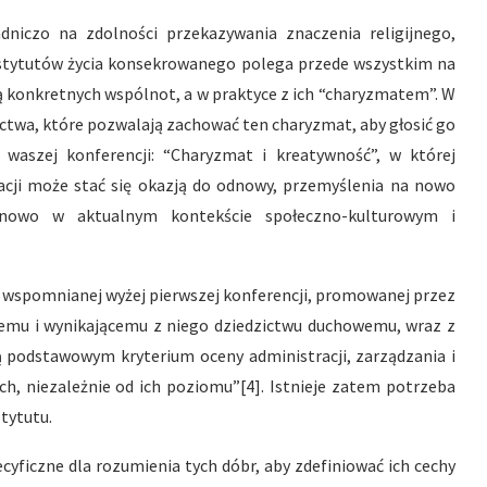
dniczo na zdolności przekazywania znaczenia religijnego,
nstytutów życia konsekrowanego polega przede wszystkim na
cją konkretnych wspólnot, a w praktyce z ich “charyzmatem”. W
ctwa, które pozwalają zachować ten charyzmat, aby głosić go
 waszej konferencji: “Charyzmat i kreatywność”, w której
acji może stać się okazją do odnowy, przemyślenia na nowo
owo w aktualnym kontekście społeczno-kulturowym i
wspomnianej wyżej pierwszej konferencji, promowanej przez
iemu i wynikającemu z niego dziedzictwu duchowemu, wraz z
ą podstawowym kryterium oceny administracji, zarządzania i
h, niezależnie od ich poziomu”[4]. Istnieje zatem potrzeba
tytutu.
cyficzne dla rozumienia tych dóbr, aby zdefiniować ich cechy