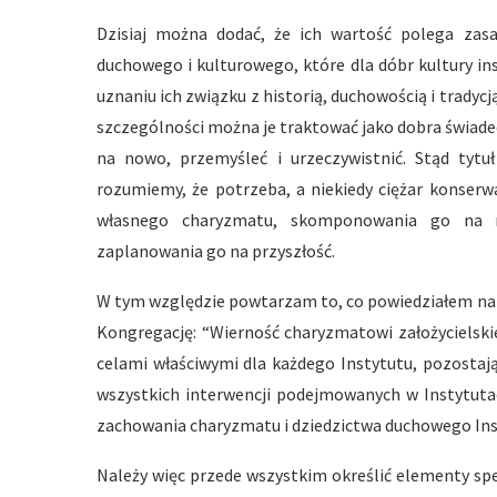
Dzisiaj można dodać, że ich wartość polega zasa
duchowego i kulturowego, które dla dóbr kultury i
uznaniu ich związku z historią, duchowością i trady
szczególności można je traktować jako dobra świade
na nowo, przemyśleć i urzeczywistnić. Stąd tytuł
rozumiemy, że potrzeba, a niekiedy ciężar konserw
własnego charyzmatu, skomponowania go na n
zaplanowania go na przyszłość.
W tym względzie powtarzam to, co powiedziałem na 
Kongregację: “Wierność charyzmatowi założycielsk
celami właściwymi dla każdego Instytutu, pozostaj
wszystkich interwencji podejmowanych w Instytutac
zachowania charyzmatu i dziedzictwa duchowego Ins
Należy więc przede wszystkim określić elementy spe