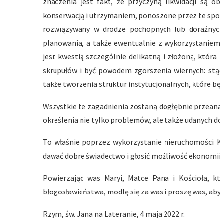
znaczenia jest fakt, że przyczyną likwidacji są 
konserwacją i utrzymaniem, ponoszone przez te społ
rozwiązywany w drodze pochopnych lub doraźnych
planowania, a także ewentualnie z wykorzystanie
jest kwestią szczególnie delikatną i złożoną, któ
skrupułów i być powodem zgorszenia wiernych: stąd
także tworzenia struktur instytucjonalnych, które
Wszystkie te zagadnienia zostaną dogłębnie przeana
określenia nie tylko problemów, ale także udanych d
To właśnie poprzez wykorzystanie nieruchomości K
dawać dobre świadectwo i głosić możliwość ekonomii k
Powierzając was Maryi, Matce Pana i Kościoła, 
błogosławieństwa, modlę się za was i proszę was, abyś
Rzym, św. Jana na Lateranie, 4 maja 2022 r.