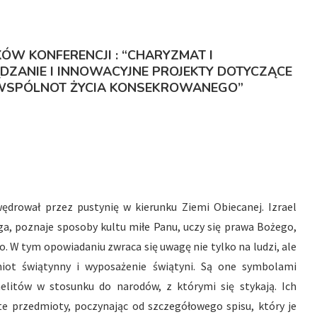
ÓW KONFERENCJI : “CHARYZMAT I
ZANIE I INNOWACYJNE PROJEKTY DOTYCZĄCE
WSPÓLNOT ŻYCIA KONSEKROWANEGO”
 wędrował przez pustynię w kierunku Ziemi Obiecanej. Izrael
oga, poznaje sposoby kultu miłe Panu, uczy się prawa Bożego,
o. W tym opowiadaniu zwraca się uwagę nie tylko na ludzi, ale
iot świątynny i wyposażenie świątyni. Są one symbolami
elitów w stosunku do narodów, z którymi się stykają. Ich
 te przedmioty, poczynając od szczegółowego spisu, który je