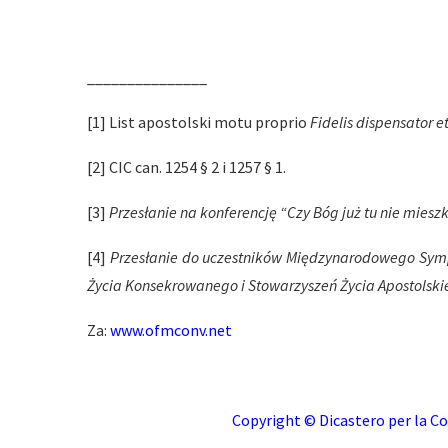
_______________
[1] List apostolski motu proprio
Fidelis dispensator e
[2] CIC can. 1254 § 2 i 1257 § 1.
[3]
Przesłanie na konferencję “Czy Bóg już tu nie miesz
[4]
Przesłanie do uczestników Międzynarodowego Sym
Życia Konsekrowanego i Stowarzyszeń Życia Apostolskieg
Za:
www.ofmconv.net
Copyright © Dicastero per la Co