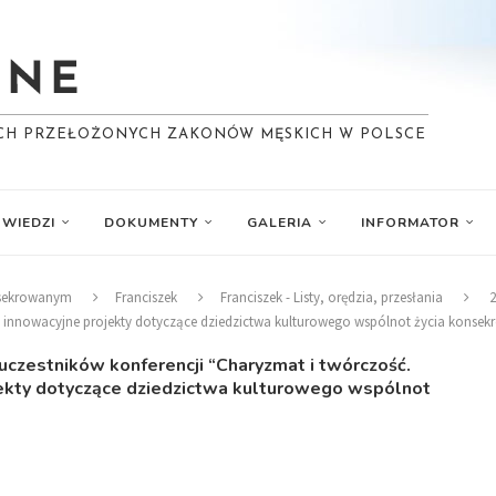
YCH PRZEŁOŻONYCH ZAKONÓW MĘSKICH W POLSCE
WIEDZI
DOKUMENTY
GALERIA
INFORMATOR
nsekrowanym
Franciszek
Franciszek - Listy, orędzia, przesłania
2
 i innowacyjne projekty dotyczące dziedzictwa kulturowego wspólnot życia konse
 uczestników konferencji “Charyzmat i twórczość.
jekty dotyczące dziedzictwa kulturowego wspólnot