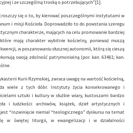
yjnej i ze szczególną troską o potrzebujących”[1].
troszczy się o to, by kierować poszczególnymi instytutami w
anum i misji Kościoła. Doprowadziło to do powstania szeregu
aktycznym charakterze, mających na celu promowanie bardziej
 które mają charakter wybitnie kościelny, ponieważ muszą
sekwencji, w poszanowaniu słusznej autonomii, którą się cieszą
ykonują swoją zdolność patrymonialną (por. kan. 634§1; kan.
ólne.
asterii Kurii Rzymskiej, zwraca uwagę na wartość kościelną,
iada wiele z tych dóbr. Instytuty życia konsekrowanego i
icielami sztuki i kultury w służbie wiary, kustoszami bardzo
ła i ludzkości: archiwów, książek, dzieł artystycznych i
 jest “rozwinięcie niemal “teologicznego” dyskursu na temat
ę w świętej liturgii, w ewangelizacji i w działalności