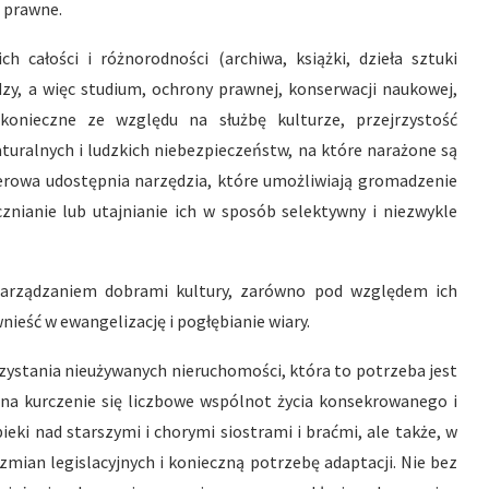
i prawne.
całości i różnorodności (archiwa, książki, dzieła sztuki
zy, a więc studium, ochrony prawnej, konserwacji naukowej,
konieczne ze względu na służbę kulturze, przejrzystość
aturalnych i ludzkich niebezpieczeństw, na które narażone są
terowa udostępnia narzędzia, które umożliwiają gromadzenie
cznianie lub utajnianie ich w sposób selektywny i niezwykle
 zarządzaniem dobrami kultury, zarówno pod względem ich
nieść w ewangelizację i pogłębianie wiary.
zystania nieużywanych nieruchomości, która to potrzeba jest
u na kurczenie się liczbowe wspólnot życia konsekrowanego i
eki nad starszymi i chorymi siostrami i braćmi, ale także, w
zmian legislacyjnych i konieczną potrzebę adaptacji. Nie bez