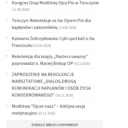
Kongres Grup Modlitwy Ojca Pio w Tenczynie
(11.09.2026)
Tenczyn: Rekolekcje ze św. Ojcem Pio dla
kapłanów i zakonników,
(14.09.2026)
Kalwaria Zebrzydowska: Cykl spotkań o św.
Franciszku
(24.09.2026)
Rekolekcje dla księży „Pasterz uważny”
poprowadzi o. Maciej Biskup OP
(9.11.2026)
ZAPROSZENIE NA REKOLEKCJE
WARSZTATOWE „DIALOG DROGĄ
KOMUNIKACJI KAPŁANÓW I OSÓB ŻYCIA
KONSEKROWANEGO”
(16.11.2026)
Modlitwa "Ojcze nasz" – biblijna sesja
medytacyjna
(19.11.2026)
ZOBACZ WIĘCEJ ZAPOWIEDZI