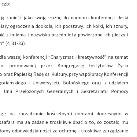
iczb:
ają zanieść jako swoją służbę do namiotu konferencji: deski
ilary ogrodzenia dookoła, ich podstawy, ich kołki, ich sznury,
nić z imienia i nazwiska przedmioty powierzone ich pieczy i
” (4, 31-33).
dla waszej konferencji “Charyzmat i kreatywność” na temat
go, promowanej przez Kongregację Instytutów Życia
oraz Papieską Radę ds. Kultury, przy współpracy Konferencji
goriańskiego i Uniwersytetu Bolońskiego oraz z udziałem
, Unii Przełożonych Generalnych i Sekretariatu Pomocy
gę na zarządzanie kościelnymi dobrami doczesnymi w
szafarz ma za zadanie troskliwie dbać o to, co zostało mu
iadomy odpowiedzialności za ochronę i troskliwe zarządzanie