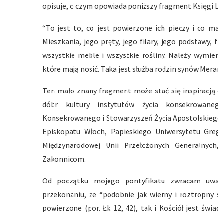
opisuje, o czym opowiada poniższy fragment Księgi L
“To jest to, co jest powierzone ich pieczy i co m
Mieszkania, jego pręty, jego filary, jego podstawy, f
wszystkie meble i wszystkie rośliny. Należy wymie
które mają nosić. Taka jest służba rodzin synów Merari
Ten mało znany fragment może stać się inspiracją 
dóbr kultury instytutów życia konsekrowane
Konsekrowanego i Stowarzyszeń Życia Apostolskiego 
Episkopatu Włoch, Papieskiego Uniwersytetu Gre
Międzynarodowej Unii Przełożonych Generalnych
Zakonnicom.
Od początku mojego pontyfikatu zwracam uwa
przekonaniu, że “podobnie jak wierny i roztropny 
powierzone (por. Łk 12, 42), tak i Kościół jest św