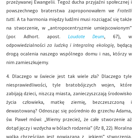
przeżywanej Ewangelii. Tegoż ducha przyjaźni społecznej i
powszechnego braterstwa zaproponowałem we
Fratelli
tutti.
A ta harmonia między ludźmi musi rozciągać się także
na stworzenie, w „antropocentryzmie umiejscowionym”
(por. Adhort. apost.
Laudate Deum
, 67), w
odpowiedzialności
za ludzką i integralną ekologię,
będącą
drogą ocalenia naszego wspólnego domu i nas, którzy w
nim zamieszkujemy.
4. Dlaczego w świecie jest tak wiele zła? Dlaczego tyle
niesprawiedliwości, tyle bratobójczych wojen, które
zabijają dzieci, niszczą miasta, zanieczyszczają środowisko
życia człowieka, matkę ziemię, bezczeszczoną i
dewastowaną? Odnosząc się pośrednio do grzechu Adama,
św. Paweł mówi: „Wiemy przecież, że całe stworzenie aż
dotąd jęczy i wzdycha w bólach rodzenia” (
Rz
8, 22). Moralna
walka chrześcijan jest powiązana z „jękiem” stworzenia,