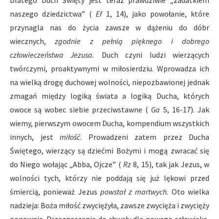
Dlatego Duch Święty jest teraz prawdziwie „zadatkiem
naszego dziedzictwa” (
Ef
1, 14), jako powołanie, które
przynagla nas do życia zawsze w dążeniu do dóbr
wiecznych,
zgodnie z pełnią pięknego i dobrego
człowieczeństwa Jezusa.
Duch czyni ludzi wierzących
twórczymi, proaktywnymi w miłosierdziu. Wprowadza ich
na wielką drogę duchowej wolności, niepozbawionej jednak
zmagań między logiką świata a logiką Ducha, których
owoce są wobec siebie przeciwstawne (
Ga
5, 16-17). Jak
wiemy, pierwszym owocem Ducha, kompendium wszystkich
innych, jest
miłość
. Prowadzeni zatem przez Ducha
Świętego, wierzący są dziećmi Bożymi i mogą zwracać się
do Niego wołając „Abba, Ojcze” (
Rz
8, 15), tak jak Jezus, w
wolności tych, którzy nie poddają się już lękowi przed
śmiercią, ponieważ Jezus
powstał z martwych
. Oto wielka
nadzieja: Boża miłość zwyciężyła, zawsze zwycięża i zwycięży