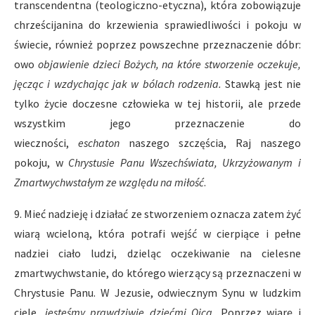
transcendentna (teologiczno-etyczna), która zobowiązuje
chrześcijanina do krzewienia sprawiedliwości i pokoju w
świecie, również poprzez powszechne przeznaczenie dóbr:
owo
objawienie dzieci Bożych,
na które stworzenie oczekuje,
jęcząc i wzdychając jak w bólach rodzenia.
Stawką jest nie
tylko życie doczesne człowieka w tej historii, ale przede
wszystkim jego przeznaczenie do
wieczności,
eschaton
naszego szczęścia, Raj naszego
pokoju, w
Chrystusie Panu Wszechświata, Ukrzyżowanym i
Zmartwychwstałym ze względu na miłość
.
9. Mieć nadzieję i działać ze stworzeniem oznacza zatem żyć
wiarą wcieloną, która potrafi wejść w cierpiące i pełne
nadziei ciało ludzi, dzieląc oczekiwanie na cielesne
zmartwychwstanie, do którego wierzący są przeznaczeni w
Chrystusie Panu. W Jezusie, odwiecznym Synu w ludzkim
ciele,
jesteśmy prawdziwie dziećmi Ojca.
Poprzez wiarę i