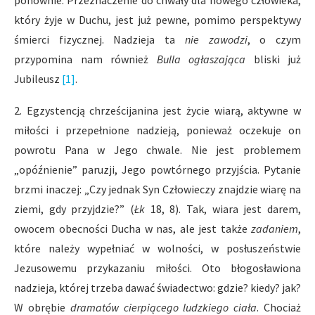
ponownie. Przeznaczenie do chwały dla nowego człowieka,
który żyje w Duchu, jest już pewne, pomimo perspektywy
śmierci fizycznej. Nadzieja ta
nie zawodzi
, o czym
przypomina nam również
Bulla ogłaszająca
bliski już
Jubileusz
[1]
.
2. Egzystencją chrześcijanina jest życie wiarą, aktywne w
miłości i przepełnione nadzieją, ponieważ oczekuje on
powrotu Pana w Jego chwale. Nie jest problemem
„opóźnienie” paruzji, Jego powtórnego przyjścia. Pytanie
brzmi inaczej: „Czy jednak Syn Człowieczy znajdzie wiarę na
ziemi, gdy przyjdzie?” (
Łk
18, 8). Tak, wiara jest darem,
owocem obecności Ducha w nas, ale jest także
zadaniem
,
które należy wypełniać w wolności, w posłuszeństwie
Jezusowemu przykazaniu miłości. Oto błogosławiona
nadzieja, której trzeba dawać świadectwo: gdzie? kiedy? jak?
W obrębie
dramatów cierpiącego ludzkiego ciała
. Chociaż