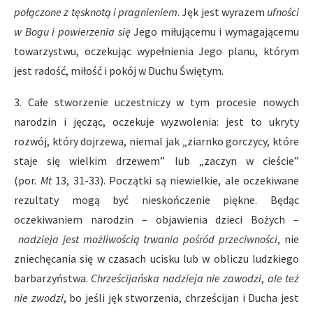
połączone z tęsknotą i pragnieniem
. Jęk jest wyrazem
ufności
w Bogu
i powierzenia się
Jego miłującemu i wymagającemu
towarzystwu, oczekując wypełnienia Jego planu, którym
jest radość, miłość i pokój w Duchu Świętym.
3. Całe stworzenie uczestniczy w tym procesie nowych
narodzin i jęcząc, oczekuje wyzwolenia: jest to ukryty
rozwój, który dojrzewa, niemal jak „ziarnko gorczycy, które
staje się wielkim drzewem” lub „zaczyn w cieście”
(por.
Mt
13, 31-33). Początki są niewielkie, ale oczekiwane
rezultaty mogą być nieskończenie piękne. Będąc
oczekiwaniem narodzin – objawienia dzieci Bożych –
nadzieja jest możliwością trwania pośród przeciwności
, nie
zniechęcania się w czasach ucisku lub w obliczu ludzkiego
barbarzyństwa.
Chrześcijańska nadzieja nie zawodzi
,
ale też
nie zwodzi
, bo jeśli jęk stworzenia, chrześcijan i Ducha jest