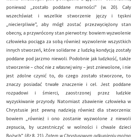
ponieważ „zostało poddane marności” (w. 20). Cały
wszechświat i wszelkie stworzenie jęczy i tęskni
„niecierpliwie”, aby mógł zostać przezwyciężony stan
obecny, a przywrócony stan pierwotny: bowiem wyzwolenie
człowieka pociąga za sobą również wyzwolenie wszystkich
innych stworzeń, które solidarne z ludzką kondycją zostały
poddane pod jarzmo niewoli. Podobnie jak ludzkość, także
stworzenie – choć nie z własnej winy – jest zniewolone, i nie
jest zdolne czynić to, do czego zostało stworzone, to
znaczy posiadać trwałe znaczenie i cel. Jest poddane
rozpadowi i śmierci, zaostrzonej przez ludzkie
wyzyskiwanie przyrody. Natomiast zbawienie człowieka w
Chrystusie jest pewną nadzieją również dla stworzenia:
bowiem „również i ono zostanie wyzwolone z niewoli
zepsucia, by uczestniczyć w wolności i chwale dzieci
Bożych” (
Rz
8, 21).
Zatem w Chrystusowym odkupieniu można