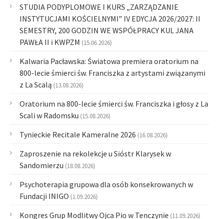
STUDIA PODYPLOMOWE I KURS „ZARZĄDZANIE
INSTYTUCJAMI KOŚCIELNYMI” IV EDYCJA 2026/2027: II
SEMESTRY, 200 GODZIN WE WSPÓŁPRACY KUL JANA
PAWŁA II i KWPZM
(15.06.2026)
Kalwaria Pacławska: Światowa premiera oratorium na
800-lecie śmierci św. Franciszka z artystami związanymi
z La Scalą
(13.08.2026)
Oratorium na 800-lecie śmierci św. Franciszka i głosy z La
Scali w Radomsku
(15.08.2026)
Tynieckie Recitale Kameralne 2026
(16.08.2026)
Zaproszenie na rekolekcje u Sióstr Klarysek w
Sandomierzu
(18.08.2026)
Psychoterapia grupowa dla osób konsekrowanych w
Fundacji INIGO
(1.09.2026)
Kongres Grup Modlitwy Ojca Pio w Tenczynie
(11.09.2026)