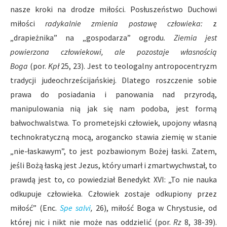
nasze kroki na drodze miłości. Posłuszeństwo Duchowi
miłości
radykalnie zmienia postawę człowieka:
z
„drapieżnika” na „gospodarza” ogrodu.
Ziemia jest
powierzona człowiekowi, ale pozostaje własnością
Boga
(por.
Kpł
25, 23). Jest to teologalny antropocentryzm
tradycji judeochrześcijańskiej. Dlatego roszczenie sobie
prawa do posiadania i panowania nad przyrodą,
manipulowania nią jak się nam podoba, jest formą
bałwochwalstwa. To prometejski człowiek, upojony własną
technokratyczną mocą, arogancko stawia ziemię w stanie
„nie-łaskawym”, to jest pozbawionym Bożej łaski. Zatem,
jeśli Bożą łaską jest Jezus, który umarł i zmartwychwstał, to
prawdą jest to, co powiedział Benedykt XVI: „To nie nauka
odkupuje człowieka. Człowiek zostaje odkupiony przez
miłość” (Enc.
Spe salvi
,
26), miłość Boga w Chrystusie, od
której nic i nikt nie może nas oddzielić (por.
Rz
8, 38-39).