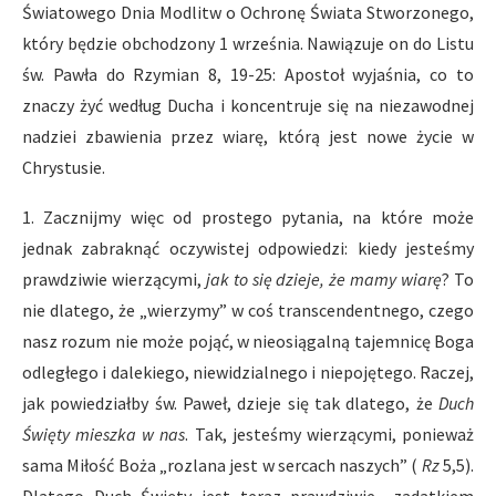
Światowego Dnia Modlitw o Ochronę Świata Stworzonego,
który będzie obchodzony 1 września. Nawiązuje on do Listu
św. Pawła do Rzymian 8, 19-25: Apostoł wyjaśnia, co to
znaczy żyć według Ducha i koncentruje się na niezawodnej
nadziei zbawienia przez wiarę, którą jest nowe życie w
Chrystusie.
1. Zacznijmy więc od prostego pytania, na które może
jednak zabraknąć oczywistej odpowiedzi: kiedy jesteśmy
prawdziwie wierzącymi,
jak to się dzieje, że mamy wiarę
? To
nie dlatego, że „wierzymy” w coś transcendentnego, czego
nasz rozum nie może pojąć, w nieosiągalną tajemnicę Boga
odległego i dalekiego, niewidzialnego i niepojętego. Raczej,
jak powiedziałby św. Paweł, dzieje się tak dlatego, że
Duch
Święty mieszka w nas
. Tak, jesteśmy wierzącymi, ponieważ
sama Miłość Boża „rozlana jest w sercach naszych” (
Rz
5,5).