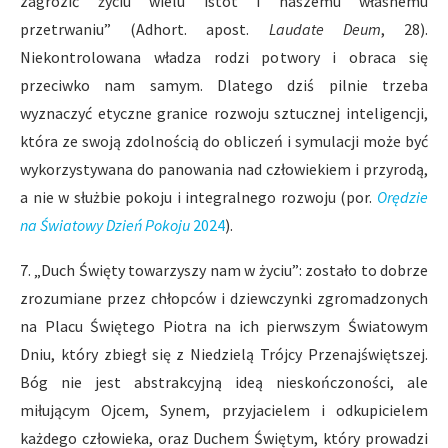
zagrozić życiu wielu istot i naszemu własnemu
przetrwaniu” (Adhort. apost.
Laudate Deum
, 28).
Niekontrolowana władza rodzi potwory i obraca się
przeciwko nam samym. Dlatego dziś pilnie trzeba
wyznaczyć etyczne granice rozwoju sztucznej inteligencji,
która ze swoją zdolnością do obliczeń i symulacji może być
wykorzystywana do panowania nad człowiekiem i przyrodą,
a nie w służbie pokoju i integralnego rozwoju (por.
Orędzie
na Światowy Dzień Pokoju
2024
).
7. „Duch Święty towarzyszy nam w życiu”: zostało to dobrze
zrozumiane przez chłopców i dziewczynki zgromadzonych
na Placu Świętego Piotra na ich pierwszym Światowym
Dniu, który zbiegł się z Niedzielą Trójcy Przenajświętszej.
Bóg nie jest abstrakcyjną ideą nieskończoności, ale
miłującym Ojcem, Synem, przyjacielem i odkupicielem
każdego człowieka, oraz Duchem Świętym, który prowadzi