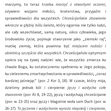
marzymy, to teraz trzeba
marzyć z otwartymi oczami
,
ożywieni wizjami miłości, braterstwa, przyjaźni i
sprawiedliwości dla wszystkich.
Chrześcijańskie zbawienie
wkracza w głębię bólu świata
, który ogarnia nie tylko ludzi,
ale cały wszechświat, samą naturę,
oikos
człowieka, jego
środowisko życia; pojmuje stworzenie jako „ziemski raj”,
matkę ziemię, która powinna być
miejscem radości i
obietnicą szczęścia dla wszystkich
. Chrześcijański optymizm
opiera się na żywej nadziei: wie, że wszystko zmierza ku
chwale Boga, ku ostatecznemu spełnieniu w Jego pokoju,
ku cielesnemu zmartwychwstaniu w sprawiedliwości, „coraz
bardziej jaśniejąc” (por.
2 Kor
3, 18). W czasie, który mija,
dzielimy jednak ból i cierpienie:
jęczy i wzdycha całe
stworzenie
(por.
Rz
8, 19-22), jęczą i wzdychają chrześcijanie
(por. w. 23-25) oraz jęczy i błagalnie woła sam Duch (por. w.
26-27).
To
jęczenie i wzdychanie wyraża niepokój i cierpienie,