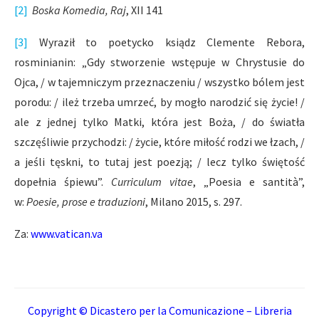
[2]
Boska Komedia, Raj
, XII 141
[3]
Wyraził to poetycko ksiądz Clemente Rebora,
rosminianin: „Gdy stworzenie wstępuje w Chrystusie do
Ojca, / w tajemniczym przeznaczeniu / wszystko bólem jest
porodu: / ileż trzeba umrzeć, by mogło narodzić się życie! /
ale z jednej tylko Matki, która jest Boża, / do światła
szczęśliwie przychodzi: / życie, które miłość rodzi we łzach, /
a jeśli tęskni, to tutaj jest poezją; / lecz tylko świętość
dopełnia śpiewu”.
Curriculum vitae
, „Poesia e santità”,
w:
Poesie, prose e traduzioni
, Milano 2015, s. 297.
Za:
www.vatican.va
Copyright © Dicastero per la Comunicazione – Libreria