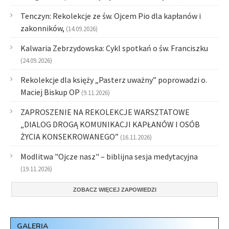
Tenczyn: Rekolekcje ze św. Ojcem Pio dla kapłanów i
zakonników,
(14.09.2026)
Kalwaria Zebrzydowska: Cykl spotkań o św. Franciszku
(24.09.2026)
Rekolekcje dla księży „Pasterz uważny” poprowadzi o.
Maciej Biskup OP
(9.11.2026)
ZAPROSZENIE NA REKOLEKCJE WARSZTATOWE
„DIALOG DROGĄ KOMUNIKACJI KAPŁANÓW I OSÓB
ŻYCIA KONSEKROWANEGO”
(16.11.2026)
Modlitwa "Ojcze nasz" – biblijna sesja medytacyjna
(19.11.2026)
ZOBACZ WIĘCEJ ZAPOWIEDZI
GALERIA