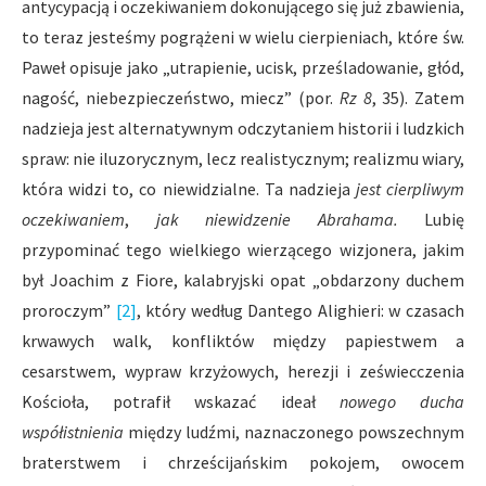
antycypacją i oczekiwaniem dokonującego się już zbawienia,
to teraz jesteśmy pogrążeni w wielu cierpieniach, które św.
Paweł opisuje jako „utrapienie, ucisk, prześladowanie, głód,
nagość, niebezpieczeństwo, miecz” (por.
Rz 8
, 35). Zatem
nadzieja jest alternatywnym odczytaniem historii i ludzkich
spraw: nie iluzorycznym, lecz realistycznym; realizmu wiary,
która widzi to, co niewidzialne. Ta nadzieja
jest cierpliwym
oczekiwaniem
,
jak niewidzenie Abrahama.
Lubię
przypominać tego wielkiego wierzącego wizjonera, jakim
był Joachim z Fiore, kalabryjski opat „obdarzony duchem
proroczym”
[2]
, który według Dantego Alighieri: w czasach
krwawych walk, konfliktów między papiestwem a
cesarstwem, wypraw krzyżowych, herezji i zeświecczenia
Kościoła, potrafił wskazać ideał
nowego ducha
współistnienia
między ludźmi, naznaczonego powszechnym
braterstwem i chrześcijańskim pokojem, owocem