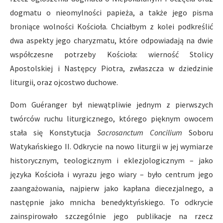
dogmatu o nieomylności papieża, a także jego pisma
broniące wolności Kościoła. Chciałbym z kolei podkreślić
dwa aspekty jego charyzmatu, które odpowiadają na dwie
współczesne potrzeby Kościoła: wierność Stolicy
Apostolskiej i Następcy Piotra, zwłaszcza w dziedzinie
liturgii, oraz ojcostwo duchowe.
Dom Guéranger był niewątpliwie jednym z pierwszych
twórców ruchu liturgicznego, którego pięknym owocem
stała się Konstytucja
Sacrosanctum Concilium
Soboru
Watykańskiego II. Odkrycie na nowo liturgii w jej wymiarze
historycznym, teologicznym i eklezjologicznym – jako
języka Kościoła i wyrazu jego wiary – było centrum jego
zaangażowania, najpierw jako kapłana diecezjalnego, a
następnie jako mnicha benedyktyńskiego. To odkrycie
zainspirowało szczególnie jego publikacje na rzecz