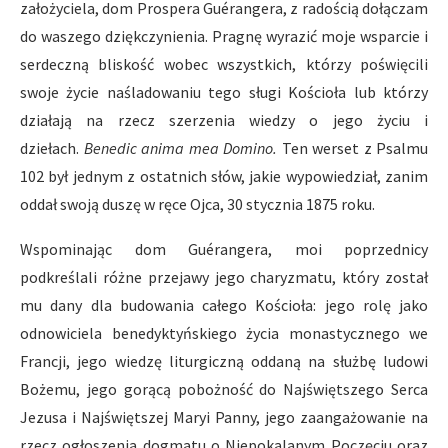
założyciela, dom Prospera Guérangera, z radością dołączam
do waszego dziękczynienia. Pragnę wyrazić moje wsparcie i
serdeczną bliskość wobec wszystkich, którzy poświęcili
swoje życie naśladowaniu tego sługi Kościoła lub którzy
działają na rzecz szerzenia wiedzy o jego życiu i
dziełach.
Benedic anima mea Domino.
Ten werset z Psalmu
102 był jednym z ostatnich słów, jakie wypowiedział, zanim
oddał swoją duszę w ręce Ojca, 30 stycznia 1875 roku.
Wspominając dom Guérangera, moi poprzednicy
podkreślali różne przejawy jego charyzmatu, który został
mu dany dla budowania całego Kościoła: jego rolę jako
odnowiciela benedyktyńskiego życia monastycznego we
Francji, jego wiedzę liturgiczną oddaną na służbę ludowi
Bożemu, jego gorącą pobożność do Najświętszego Serca
Jezusa i Najświętszej Maryi Panny, jego zaangażowanie na
rzecz ogłoszenia dogmatu o Niepokalanym Poczęciu oraz