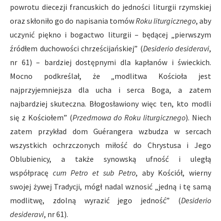
powrotu diecezji francuskich do jedności liturgii rzymskiej
oraz skłoniło go do napisania tomów
Roku liturgicznego
, aby
uczynić piękno i bogactwo liturgii – będącej „pierwszym
źródłem duchowości chrześcijańskiej” (
Desiderio desideravi
,
nr 61) – bardziej dostępnymi dla kapłanów i świeckich.
Mocno podkreślał, że „modlitwa Kościoła jest
najprzyjemniejsza dla ucha i serca Boga, a zatem
najbardziej skuteczna. Błogosławiony więc ten, kto modli
się z Kościołem” (
Przedmowa do Roku liturgicznego
). Niech
zatem przykład dom Guérangera wzbudza w sercach
wszystkich ochrzczonych miłość do Chrystusa i Jego
Oblubienicy, a także synowską ufność i uległą
współpracę
cum Petro et sub Petro
, aby Kościół, wierny
swojej żywej Tradycji, mógł nadal wznosić „jedną i tę samą
modlitwę, zdolną wyrazić jego jedność” (
Desiderio
desideravi
, nr 61).