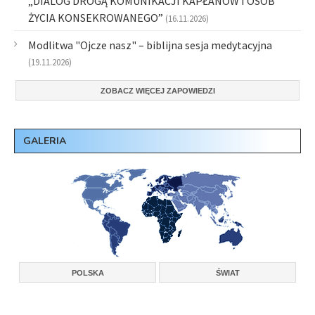
„DIALOG DROGĄ KOMUNIKACJI KAPŁANÓW I OSÓB
ŻYCIA KONSEKROWANEGO”
(16.11.2026)
Modlitwa "Ojcze nasz" – biblijna sesja medytacyjna
(19.11.2026)
ZOBACZ WIĘCEJ ZAPOWIEDZI
GALERIA
POLSKA
ŚWIAT