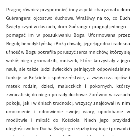
Pragnę również przypomnieć inny aspekt charyzmatu dom
Guérangera: ojcostwo duchowe. Wrażliwy na to, co Duch
Święty czyni w duszach, dom Guéranger pragnął jednego –
pomagać im w poszukiwaniu Boga. Uformowana przez
Regułę benedyktyńską i Bożą chwałę, jego łagodna i radosna
ufność w Bogu potrafiła poruszyć serca mnichów, którzy się
wokół niego gromadzili, mniszek, które korzystały z jego
nauk, ale także ludzi świeckich pełniących odpowiedzialne
funkcje w Kościele i społeczeństwie, a zwłaszcza ojców i
matek rodzin, dzieci, maluczkich i pokornych, którzy
zwracali się do niego po rady duchowe. Zarówno w czasach
pokoju, jak i w dniach trudności, wszyscy znajdowali w nim
umocnienie i odnowienie swojej wiary, upodobanie w
modlitwie i miłość do Kościoła. Niech jego przykład
uległości wobec Ducha Świętego i służby inspiruje i prowadzi