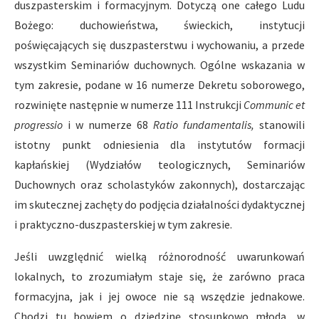
duszpasterskim i formacyjnym. Dotyczą one całego Ludu
Bożego: duchowieństwa, świeckich, instytucji
poświęcających się duszpasterstwu i wychowaniu, a przede
wszystkim Seminariów duchownych. Ogólne wskazania w
tym zakresie, podane w 16 numerze Dekretu soborowego,
rozwinięte następnie w numerze 111 Instrukcji
Communic et
progressio
i w numerze 68
Ratio fundamentalis,
stanowili
istotny punkt odniesienia dla instytutów formacji
kapłańskiej (Wydziałów teologicznych, Seminariów
Duchownych oraz scholastyków zakonnych), dostarczając
im skutecznej zachęty do podjęcia działalności dydaktycznej
i praktyczno-duszpasterskiej w tym zakresie.
Jeśli uwzględnić wielką różnorodność uwarunkowań
lokalnych, to zrozumiałym staje się, że zarówno praca
formacyjna, jak i jej owoce nie są wszędzie jednakowe.
Chodzi tu bowiem o dziedzinę stosunkowo młodą, w