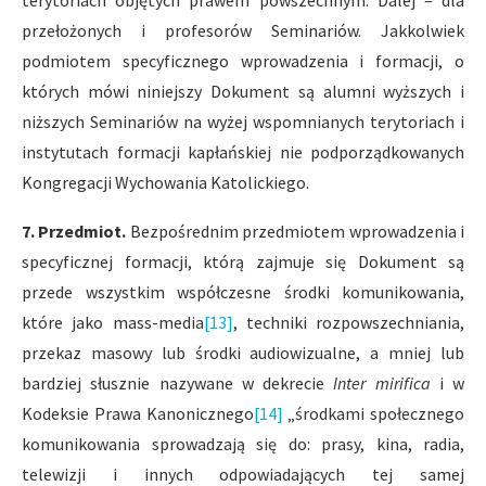
terytoriach objętych prawem powszechnym. Dalej – dla
przełożonych i profesorów Seminariów. Jakkolwiek
podmiotem specyficznego wprowadzenia i formacji, o
których mówi niniejszy Dokument są alumni wyższych i
niższych Seminariów na wyżej wspomnianych terytoriach i
instytutach formacji kapłańskiej nie podporządkowanych
Kongregacji Wychowania Katolickiego.
7. Przedmiot.
Bezpośrednim przedmiotem wprowadzenia i
specyficznej formacji, którą zajmuje się Dokument są
przede wszystkim współczesne środki komunikowania,
które jako mass-media
[13]
, techniki rozpowszechniania,
przekaz masowy lub środki audiowizualne, a mniej lub
bardziej słusznie nazywane w dekrecie
Inter mirifica
i w
Kodeksie Prawa Kanonicznego
[14]
„środkami społecznego
komunikowania sprowadzają się do: prasy, kina, radia,
telewizji i innych odpowiadających tej samej