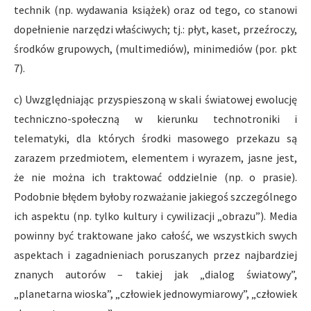
technik (np. wydawania książek) oraz od tego, co stanowi
dopełnienie narzędzi właściwych; tj.: płyt, kaset, przeźroczy,
środków grupowych, (multimediów), minimediów (por. pkt
7).
c) Uwzględniając przyspieszoną w skali światowej ewolucję
techniczno-społeczną w kierunku technotroniki i
telematyki, dla których środki masowego przekazu są
zarazem przedmiotem, elementem i wyrazem, jasne jest,
że nie można ich traktować oddzielnie (np. o prasie).
Podobnie błędem byłoby rozważanie jakiegoś szczególnego
ich aspektu (np. tylko kultury i cywilizacji „obrazu”). Media
powinny być traktowane jako całość, we wszystkich swych
aspektach i zagadnieniach poruszanych przez najbardziej
znanych autorów – takiej jak „dialog światowy”,
„planetarna wioska”, „człowiek jednowymiarowy”, „człowiek