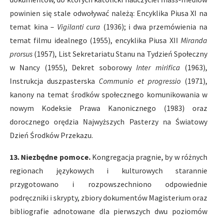
powinien się stale odwoływać należą: Encyklika Piusa XI na
temat kina –
Vigilanti cura
(1936); i dwa przemówienia na
temat filmu idealnego (1955), encyklika Piusa XII
Miranda
prorsus
(1957), List Sekretariatu Stanu na Tydzień Społeczny
w Nancy (1955), Dekret soborowy
Inter mirifica
(1963),
Instrukcja duszpasterska
Communio et progressio
(1971),
kanony na temat środków społecznego komunikowania w
nowym Kodeksie Prawa Kanonicznego (1983) oraz
dorocznego orędzia Najwyższych Pasterzy na Światowy
Dzień Środków Przekazu.
13. Niezbędne pomoce.
Kongregacja pragnie, by w różnych
regionach językowych i kulturowych starannie
przygotowano i rozpowszechniono odpowiednie
podręczniki i skrypty, zbiory dokumentów Magisterium oraz
bibliografie adnotowane dla pierwszych dwu poziomów