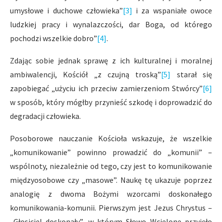
umysłowe i duchowe człowieka”
[3]
i za wspaniałe owoce
ludzkiej pracy i wynalazczości, dar Boga, od którego
pochodzi wszelkie dobro”
[4]
.
Zdając sobie jednak sprawę z ich kulturalnej i moralnej
ambiwalencji, Kościół „z czujną troską”
[5]
starał się
zapobiegać „użyciu ich przeciw zamierzeniom Stwórcy”
[6]
w sposób, który mógłby przynieść szkodę i doprowadzić do
degradacji człowieka.
Posoborowe nauczanie Kościoła wskazuje, że wszelkie
„komunikowanie” powinno prowadzić do „komunii” –
wspólnoty, niezależnie od tego, czy jest to komunikowanie
międzyosobowe czy „masowe”. Naukę tę ukazuje poprzez
analogię z dwoma Bożymi wzorcami doskonałego
komunikowania-komunii. Pierwszym jest Jezus Chrystus –
„Głosiciel doskonały”, w którym Słowo Wcielone przyjęło