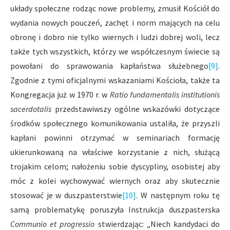
układy społeczne rodząc nowe problemy, zmusił Kościół do
wydania nowych pouczeń, zachęt i norm mających na celu
obronę i dobro nie tylko wiernych i ludzi dobrej woli, lecz
także tych wszystkich, którzy we współczesnym świecie są
powołani do sprawowania kapłaństwa służebnego
[9]
.
Zgodnie z tymi oficjalnymi wskazaniami Kościoła, także ta
Kongregacja już w 1970 r. w
Ratio fundamentalis institutionis
sacerdotalis
przedstawiwszy ogólne wskazówki dotyczące
środków społecznego komunikowania ustaliła, że przyszli
kapłani powinni otrzymać w seminariach formację
ukierunkowaną na właściwe korzystanie z nich, służącą
trojakim celom; nałożeniu sobie dyscypliny, osobistej aby
móc z kolei wychowywać wiernych oraz aby skutecznie
stosować je w duszpasterstwie
[10]
. W następnym roku tę
samą problematykę poruszyła Instrukcja duszpasterska
Communio et progressio
stwierdzając: „Niech kandydaci do