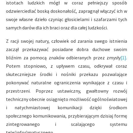
istotach ludzkich mógł w coraz pełniejszy sposób
odzwierciedlać boską doskonałość, zapragnął włączyć ich w
swoje własne dzieło czyniąc głosicielami i szafarzami tych
samych darów dla ich braci oraz dla całej ludzkości.
Z racji swojej natury, człowiek od zarania swego istnienia
zaczął przekazywać posiadane dobra duchowe swoim
bliźnim za pomocą znaków odbieranych przez zmysły
[1]
.
Potem stopniowo, z upływem czasu, odkrywał coraz
skuteczniejsze środki i nośniki przekazu pozwalające
pokonywać naturalne ograniczenia wynikające z czasu i
przestrzeni. Poprzez ustawiczny, gwałtowny rozwój
techniczny obecnie osiągnięto możliwość ogólnoświatowej
i natychmiastowej komunikacji dzięki środkom
społecznego komunikowania, przybierającym dzisiaj formę
zintegrowanego i scalającego systemu
tele(infor)matycznego.