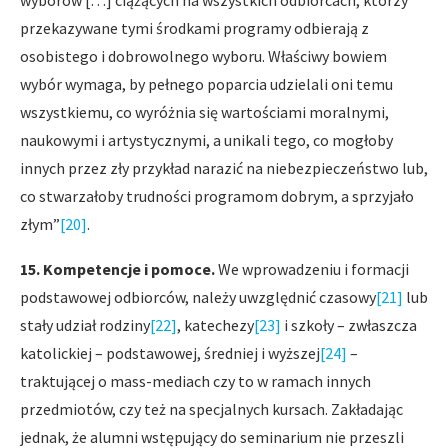
wyborów […] ciążących na wszystkich odbiorcach, którzy
przekazywane tymi środkami programy odbierają z
osobistego i dobrowolnego wyboru. Właściwy bowiem
wybór wymaga, by pełnego poparcia udzielali oni temu
wszystkiemu, co wyróżnia się wartościami moralnymi,
naukowymi i artystycznymi, a unikali tego, co mogłoby
innych przez zły przykład narazić na niebezpieczeństwo lub,
co stwarzałoby trudności programom dobrym, a sprzyjało
złym”
[20]
.
15. Kompetencje i pomoce.
We wprowadzeniu i formacji
podstawowej odbiorców, należy uwzględnić czasowy
[21]
lub
stały udział rodziny
[22]
, katechezy
[23]
i szkoły – zwłaszcza
katolickiej – podstawowej, średniej i wyższej
[24]
–
traktującej o mass-mediach czy to w ramach innych
przedmiotów, czy też na specjalnych kursach. Zakładając
jednak, że alumni wstępujący do seminarium nie przeszli