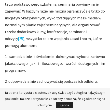
tego podstawowego szkolenia, seminaria powinny im je
zapewnić. W każdym razie nie można ograniczyć się tylko do
inicjatyw okazjonalnych, wykorzystujących mass-media w
normalnym planie zajęć seminaryjnych, ale organizować
trzeba dodatkowo kursy, konferencje, seminaria i
odczyty
[25]
, wszystko celem wpajania zasad i norm, które
pomogą alumnom:
1. samodzielnie i świadomie dokonywać wyboru zarówno
jakościowego jak i ilościowego, wśród dostępnych im
programów;
2. odpowiedzialnie zachowywać się podczas ich odbioru;
3. stosownie do poziomu studiów i osiągniętej dojrzałości w
Ta strona korzysta z ciasteczek aby świadczyć usługi na najwyższym
poziomie. Dalsze korzystanie ze strony oznacza, że zgadzasz się na
wydawaniu dobrze przemyślanych sądów krytycznych i
ich użycie.
Zgoda
zajmowania stanowiska na temat treści i wartości