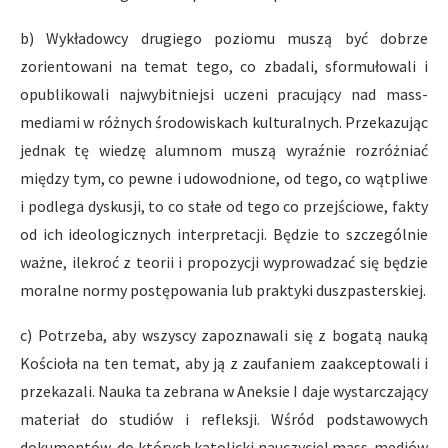
b) Wykładowcy drugiego poziomu muszą być dobrze
zorientowani na temat tego, co zbadali, sformułowali i
opublikowali najwybitniejsi uczeni pracujący nad mass-
mediami w różnych środowiskach kulturalnych. Przekazując
jednak tę wiedzę alumnom muszą wyraźnie rozróżniać
między tym, co pewne i udowodnione, od tego, co wątpliwe
i podlega dyskusji, to co stałe od tego co przejściowe, fakty
od ich ideologicznych interpretacji. Będzie to szczególnie
ważne, ilekroć z teorii i propozycji wyprowadzać się będzie
moralne normy postępowania lub praktyki duszpasterskiej.
c) Potrzeba, aby wszyscy zapoznawali się z bogatą nauką
Kościoła na ten temat, aby ją z zaufaniem zaakceptowali i
przekazali. Nauka ta zebrana w Aneksie I daje wystarczający
materiał do studiów i refleksji. Wśród podstawowych
dokumentów, do których katolicki nauczyciel mass-mediów