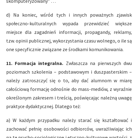
skomputeryzowany” …
d) Na koniec, wśród tych i innych poważnych zjawisk
społeczno-kulturalnych wypada przewidzieć większe
miejsce dla zagadnień informacji, propagandy, reklamy,
tzw. opinii publicznej, wykorzystania czasu wolnego, o ile są
one specyficznie związane ze środkami komunikowania.
11. Formacja integralna.
Zwłaszcza na pierwszych dwu
poziomach szkolenia – podstawowym i duszpasterskim –
należy zatroszczyć się o to, aby dać alumnom w miarę
całościową formację odnośnie do mass-mediów, z wyraźnie
określonym zakresem i treścią, poświęcając należną uwagę
praktyce dydaktycznej. Dlatego też:
a) W każdym przypadku należy starać się kształtować i
zachować pełnię osobowości odbiorców, uwrażliwiając ich
na te psycho-socjologiczne i etyczno-kulturowe wartości, z