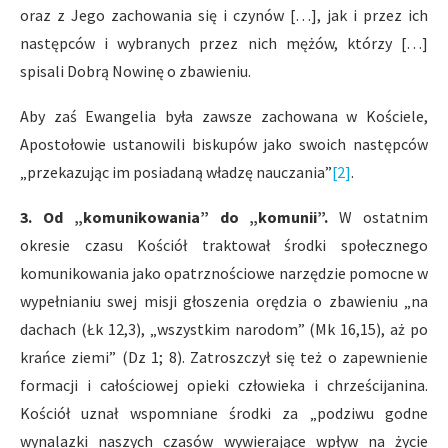
oraz z Jego zachowania się i czynów […], jak i przez ich
następców i wybranych przez nich mężów, którzy […]
spisali Dobrą Nowinę o zbawieniu.
Aby zaś Ewangelia była zawsze zachowana w Kościele,
Apostołowie ustanowili biskupów jako swoich następców
„przekazując im posiadaną władzę nauczania”
[2]
.
3. Od „komunikowania” do „komunii”.
W ostatnim
okresie czasu Kościół traktował środki społecznego
komunikowania jako opatrznościowe narzędzie pomocne w
wypełnianiu swej misji głoszenia orędzia o zbawieniu „na
dachach (Łk 12,3), „wszystkim narodom” (Mk 16,15), aż po
krańce ziemi” (Dz 1; 8). Zatroszczył się też o zapewnienie
formacji i całościowej opieki człowieka i chrześcijanina.
Kościół uznał wspomniane środki za „podziwu godne
wynalazki naszych czasów wywierające wpływ na życie