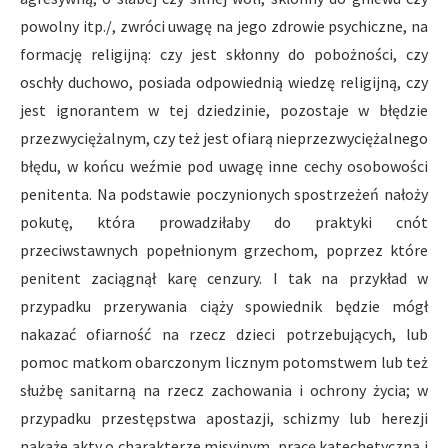
powolny itp./, zwróci uwagę na jego zdrowie psychiczne, na
formację religijną: czy jest skłonny do pobożności, czy
oschły duchowo, posiada odpowiednią wiedzę religijną, czy
jest ignorantem w tej dziedzinie, pozostaje w błędzie
przezwyciężalnym, czy też jest ofiarą nieprzezwyciężalnego
błędu, w końcu weźmie pod uwagę inne cechy osobowości
penitenta. Na podstawie poczynionych spostrzeżeń nałoży
pokutę, która prowadziłaby do praktyki cnót
przeciwstawnych popełnionym grzechom, poprzez które
penitent zaciągnął karę cenzury. I tak na przykład w
przypadku przerywania ciąży spowiednik będzie mógł
nakazać ofiarność na rzecz dzieci potrzebujących, lub
pomoc matkom obarczonym licznym potomstwem lub też
służbę sanitarną na rzecz zachowania i ochrony życia; w
przypadku przestępstwa apostazji, schizmy lub herezji
nakaże akty o charakterze misyjnym, pracę katechetyczną i