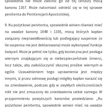
spowiednik nie może zwolnić go od tej cenzury mocą
kanonu 1357. Może natomiast odnieść się w tej sprawie
penitenta do Penitencjarii Apostolskiej.
9. Ku pożytkowi penitenta, spowiednik winien również mieć
na uwadze kanony 1048 i 1335, mocą których kapłan
związany nieprawidłowością lub podlegający suspensie (o
ile suspensa nie jest deklarowana) może wykonywać funkcje
święceń. Może je pełnić nie tylko, gdy konieczna jest posługa
wiernym znajdującym się w niebezpieczeństwie śmierci,
lecz także, aby zadośćuczynić słusznej prośbie wiernych w
ogóle. Uzasadnieniem tego uprawnienia jest między
innymi, iż przez odmowę posługi mógłby kapłan narazić się
na zniesławienie, podczas gdy w zwykłych okolicznościach
nikt nie jest zmuszony do zniesławienia siebie samego. W
przypomnieniu powyższych kanonów powiedziano: „Ku
pożytkowi penitenta, spowiednik winien mieć na uwadze