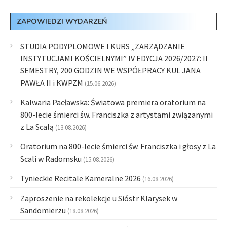
ZAPOWIEDZI WYDARZEŃ
STUDIA PODYPLOMOWE I KURS „ZARZĄDZANIE
INSTYTUCJAMI KOŚCIELNYMI” IV EDYCJA 2026/2027: II
SEMESTRY, 200 GODZIN WE WSPÓŁPRACY KUL JANA
PAWŁA II i KWPZM
(15.06.2026)
Kalwaria Pacławska: Światowa premiera oratorium na
800-lecie śmierci św. Franciszka z artystami związanymi
z La Scalą
(13.08.2026)
Oratorium na 800-lecie śmierci św. Franciszka i głosy z La
Scali w Radomsku
(15.08.2026)
Tynieckie Recitale Kameralne 2026
(16.08.2026)
Zaproszenie na rekolekcje u Sióstr Klarysek w
Sandomierzu
(18.08.2026)