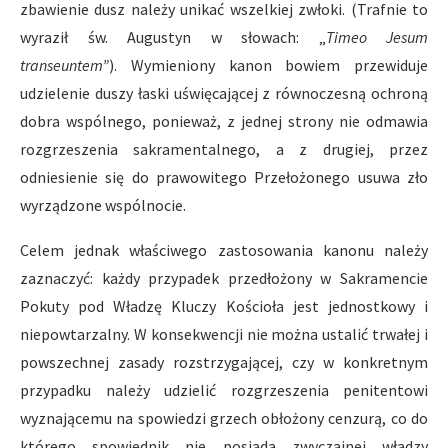
zbawienie dusz należy unikać wszelkiej zwłoki. (Trafnie to
wyraził św. Augustyn w słowach: „
Timeo Jesum
transeuntem”
). Wymieniony kanon bowiem przewiduje
udzielenie duszy łaski uświęcającej z równoczesną ochroną
dobra wspólnego, ponieważ, z jednej strony nie odmawia
rozgrzeszenia sakramentalnego, a z drugiej, przez
odniesienie się do prawowitego Przełożonego usuwa zło
wyrządzone wspólnocie.
Celem jednak właściwego zastosowania kanonu należy
zaznaczyć: każdy przypadek przedłożony w Sakramencie
Pokuty pod Władzę Kluczy Kościoła jest jednostkowy i
niepowtarzalny. W konsekwencji nie można ustalić trwałej i
powszechnej zasady rozstrzygającej, czy w konkretnym
przypadku należy udzielić rozgrzeszenia penitentowi
wyznającemu na spowiedzi grzech obłożony cenzurą, co do
którego spowiednik nie posiada zwyczajnej władzy