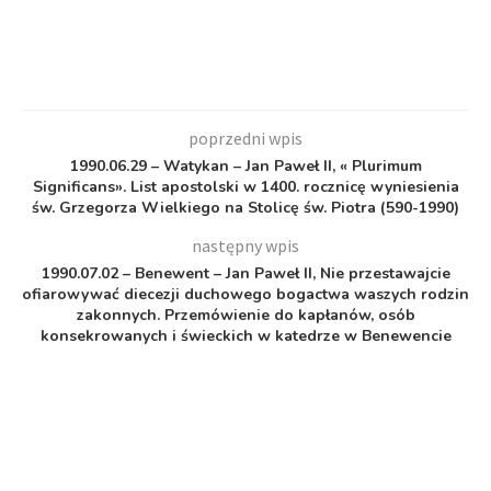
poprzedni wpis
1990.06.29 – Watykan – Jan Paweł II, « Plurimum
Significans». List apostolski w 1400. rocznicę wyniesienia
św. Grzegorza Wielkiego na Stolicę św. Piotra (590-1990)
następny wpis
1990.07.02 – Benewent – Jan Paweł II, Nie przestawajcie
ofiarowywać diecezji duchowego bogactwa waszych rodzin
zakonnych. Przemówienie do kapłanów, osób
konsekrowanych i świeckich w katedrze w Benewencie