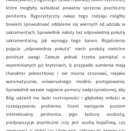
które mogłyby wzbudzać poważny sprzeciw psychiczny
penitenta. Rygorystyczny nakaz tego rodzaju mógłby
bowiem spowodować oddalenie się wiernych od udziału w
sakramentach. Spowiednik nałoży też odpowiednią pokutę
sakramentalną, jak wymaga tego kanon. Wyjaśnieniu
pojęcia „odpowiednia pokuta” niech posłużą niektóre
poniższe uwagi. Zawsze jednak trzeba pamiętać o
wspomnianych już kryteriach, iż przypadki sumienia mają
charakter jednostkowy i nie można stosować, niejako
automatycznie, uniwersalnego modelu postępowania.
Spowiednik wezwie najpierw pomocy nadprzyrodzonej, aby
Bóg udzielił mu łaski roztropności i głębokiej miłości w
rozwiązywaniu problemu. Oceni następnie poziom
intelektualny penitenta, jego kulturę osobistą,
predyspozycje psychiczne /czy jest osobą bojaźliwą, czy
agresywną, o słabej czy silnej woli, skłonny do gniewu czy