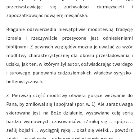
przeciwstawiając się zuchwałości ciemiężycieli i
zapoczątkowując nową erę mesjańską.
Błaganie odzwierciedla niewątpliwie modlitewną tradycję
Izraela i rzeczywiście przesycone jest odniesieniami
biblijnymi. Z pewnych względów można je uważać za wzór
modlitwy charakterystycznej dla okresu prześladowania i
ucisku, jak ten, w którym żył autor, doświadczając twardego
i surowego panowania cudzoziemskich władców syryjsko-
hellenistycznych.
3. Pierwszą część modlitwy otwiera gorące wezwanie do
Pana, by zmiłował się i spojrzał (por. w. 1). Ale zaraz uwaga
skierowana jest na Boże działanie, wysławiane całą serią
bardzo wymownych czasowników: «Zmiłuj się… spójrz…
ześlij bojaźń… wyciągnij rękę… okaż się wielki… powtórz
znaki… uczyń cuda… wsław swą rękę i ramię prawe…»