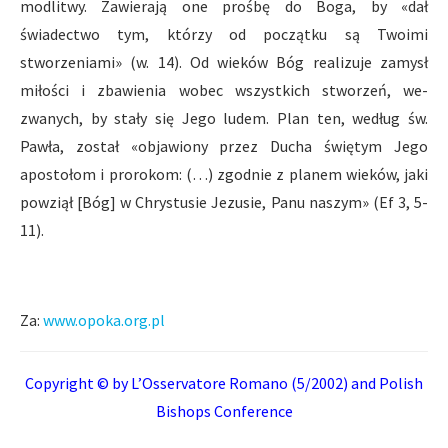
modlitwy. Zawierają one prośbę do Boga, by «dał
świadectwo tym, którzy od początku są Twoimi
stworzeniami» (w. 14). Od wieków Bóg realizuje zamysł
miłości i zbawienia wobec wszystkich stworzeń, we-
zwanych, by stały się Jego ludem. Plan ten, według św.
Pawła, został «objawiony przez Ducha świętym Jego
apostołom i prorokom: (…) zgodnie z planem wieków, jaki
powziął [Bóg] w Chrystusie Jezusie, Panu naszym» (Ef 3, 5-
11).
Za:
www.opoka.org.pl
Copyright © by
L’Osservatore Romano
(5/2002) and Polish
Bishops Conference