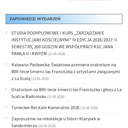
ZAPOWIEDZI WYDARZEŃ
STUDIA PODYPLOMOWE I KURS „ZARZĄDZANIE
INSTYTUCJAMI KOŚCIELNYMI” IV EDYCJA 2026/2027: II
SEMESTRY, 200 GODZIN WE WSPÓŁPRACY KUL JANA
PAWŁA II i KWPZM
(15.06.2026)
Kalwaria Pacławska: Światowa premiera oratorium na
800-lecie śmierci św. Franciszka z artystami związanymi
z La Scalą
(13.08.2026)
Oratorium na 800-lecie śmierci św. Franciszka i głosy z La
Scali w Radomsku
(15.08.2026)
Tynieckie Recitale Kameralne 2026
(16.08.2026)
Zaproszenie na rekolekcje u Sióstr Klarysek w
Sandomierzu
(18.08.2026)