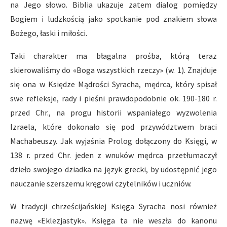
na Jego słowo. Biblia ukazuje zatem dialog pomiędzy
Bogiem i ludzkością jako spotkanie pod znakiem słowa
Bożego, łaski i miłości.
Taki charakter ma błagalna prośba, którą teraz
skierowaliśmy do «Boga wszystkich rzeczy» (w. 1). Znajduje
się ona w Księdze Mądrości Syracha, mędrca, który spisał
swe refleksje, rady i pieśni prawdopodobnie ok. 190-180 r.
przed Chr., na progu historii wspaniałego wyzwolenia
Izraela, które dokonało się pod przywództwem braci
Machabeuszy. Jak wyjaśnia Prolog dołączony do Księgi, w
138 r. przed Chr. jeden z wnuków mędrca przetłumaczył
dzieło swojego dziadka na język grecki, by udostępnić jego
nauczanie szerszemu kręgowi czytelników i uczniów.
W tradycji chrześcijańskiej Księga Syracha nosi również
nazwę «Eklezjastyk». Księga ta nie weszła do kanonu