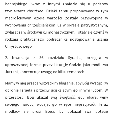
hebrajskiego; wraz z innymi znalazła się u podstaw
tzw.
veritas christiana
. Dzięki temu proponowane w tym
mądrościowym dziele wartości zostały przyswojone w
wychowaniu chrześcijańskim już w okresie patrystycznym,
zwłaszcza w środowisku monastycznym, i stały się czymś w
rodzaju praktycznego podręcznika postępowania ucznia
Chrystusowego.
2. Inwokacja z 36. rozdziału Syracha, przejęta w
uproszczonej formie przez Liturgię Godzin jako modlitwa
Jutrzni, koncentruje uwagę na kilku tematach.
Mamy w niej przede wszystkim błaganie, aby Bóg wystąpił w
obronie Izraela i przeciw uciskającym go innym ludom. W
przeszłości Bóg ukazał swą świętość, gdy ukarał winy
swojego narodu, wydając go w ręce nieprzyjaciół. Teraz
modlący się prosi Boga, by pokazał swą potęgę