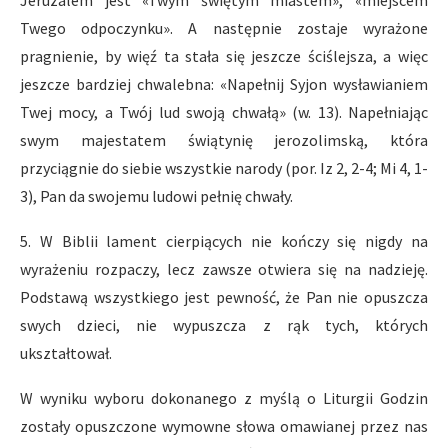
Jeruzalem jest «Twym świętym miastem», «miejscem
Twego odpoczynku». A następnie zostaje wyrażone
pragnienie, by więź ta stała się jeszcze ściślejsza, a więc
jeszcze bardziej chwalebna: «Napełnij Syjon wysławianiem
Twej mocy, a Twój lud swoją chwałą» (w. 13). Napełniając
swym majestatem świątynię jerozolimską, która
przyciągnie do siebie wszystkie narody (por. Iz 2, 2-4; Mi 4, 1-
3), Pan da swojemu ludowi pełnię chwały.
5. W Biblii lament cierpiących nie kończy się nigdy na
wyrażeniu rozpaczy, lecz zawsze otwiera się na nadzieję.
Podstawą wszystkiego jest pewność, że Pan nie opuszcza
swych dzieci, nie wypuszcza z rąk tych, których
ukształtował.
W wyniku wyboru dokonanego z myślą o Liturgii Godzin
zostały opuszczone wymowne słowa omawianej przez nas