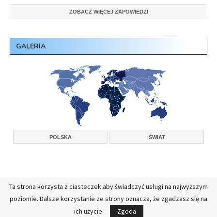
ZOBACZ WIĘCEJ ZAPOWIEDZI
GALERIA
POLSKA
ŚWIAT
Ta strona korzysta z ciasteczek aby świadczyć usługi na najwyższym
Copyright © 2026, Konferencja Wyższych Przełożonych Zakonów Męskich w
poziomie. Dalsze korzystanie ze strony oznacza, że zgadzasz się na
Polsce.
Realizacja:
FullStackAdmin - opieka administracyjna nad serwerami
ich użycie.
Zgoda