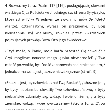
4. Rozważmy teraz Psalm 117 [116], posługując się słowami
wielkiego Ojca Kościoła wschodniego św. Efrema Syryjczyka,
który żył w IV w. W jednym ze swych hymnów
De fide
(O
wierze), czternastym, wyraża on pragnienie, by Bóg
nieustannie był wielbiony, również przez «wszystkich
pojmujących prawdę» Bożą. Oto jego świadectwo:
«Czyż może, o Panie, moja harfa przestać Cię chwalić? /
Czyż mógłbym nauczać mego języka niewierności? / Twa
miłość pozwoliła, by ufność zapanowała nad zmieszaniem, /
jednakże ma wola jest jeszcze niewdzięczna» (strofa 9).
«Słuszne jest, by człowiek uznał Twą Boskość, / słuszne jest,
by byty niebiańskie chwaliły Twe człowieczeństwo; / byty
niebiańskie zdumiały się, widząc Twoje uniżenie, / a byty
ziemskie, widząc Twoje wywyższenie» (strofa 10; w:
L’Arpa