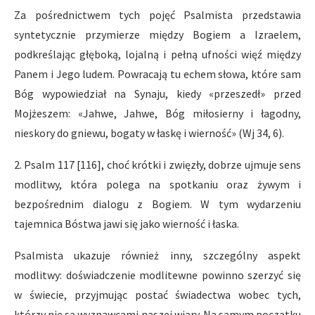
Za pośrednictwem tych pojęć Psalmista przedstawia
syntetycznie przymierze między Bogiem a Izraelem,
podkreślając głęboką, lojalną i pełną ufności więź między
Panem i Jego ludem. Powracają tu echem słowa, które sam
Bóg wypowiedział na Synaju, kiedy «przeszedł» przed
Mojżeszem: «Jahwe, Jahwe, Bóg miłosierny i łagodny,
nieskory do gniewu, bogaty w łaskę i wierność» (Wj 34, 6).
2. Psalm 117 [116], choć krótki i zwięzły, dobrze ujmuje sens
modlitwy, która polega na spotkaniu oraz żywym i
bezpośrednim dialogu z Bogiem. W tym wydarzeniu
tajemnica Bóstwa jawi się jako wierność i łaska.
Psalmista ukazuje również inny, szczególny aspekt
modlitwy: doświadczenie modlitewne powinno szerzyć się
w świecie, przyjmując postać świadectwa wobec tych,
którzy nie są wyznawcami naszej wiary. Na samym początku