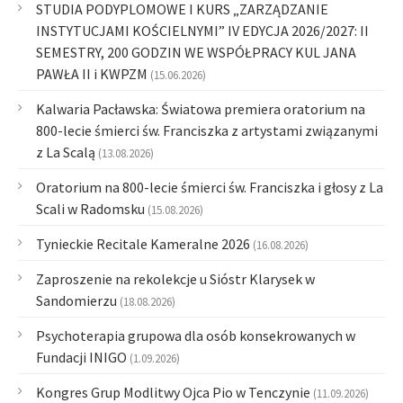
STUDIA PODYPLOMOWE I KURS „ZARZĄDZANIE
INSTYTUCJAMI KOŚCIELNYMI” IV EDYCJA 2026/2027: II
SEMESTRY, 200 GODZIN WE WSPÓŁPRACY KUL JANA
PAWŁA II i KWPZM
(15.06.2026)
Kalwaria Pacławska: Światowa premiera oratorium na
800-lecie śmierci św. Franciszka z artystami związanymi
z La Scalą
(13.08.2026)
Oratorium na 800-lecie śmierci św. Franciszka i głosy z La
Scali w Radomsku
(15.08.2026)
Tynieckie Recitale Kameralne 2026
(16.08.2026)
Zaproszenie na rekolekcje u Sióstr Klarysek w
Sandomierzu
(18.08.2026)
Psychoterapia grupowa dla osób konsekrowanych w
Fundacji INIGO
(1.09.2026)
Kongres Grup Modlitwy Ojca Pio w Tenczynie
(11.09.2026)