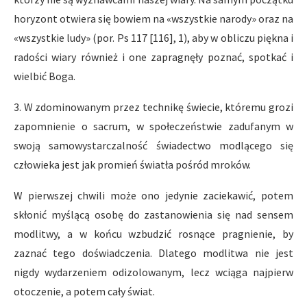
horyzont otwiera się bowiem na «wszystkie narody» oraz na
«wszystkie ludy» (por. Ps 117 [116], 1), aby w obliczu piękna i
radości wiary również i one zapragnęły poznać, spotkać i
wielbić Boga.
3. W zdominowanym przez technikę świecie, któremu grozi
zapomnienie o sacrum, w społeczeństwie zadufanym w
swoją samowystarczalność świadectwo modlącego się
człowieka jest jak promień światła pośród mroków.
W pierwszej chwili może ono jedynie zaciekawić, potem
skłonić myślącą osobę do zastanowienia się nad sensem
modlitwy, a w końcu wzbudzić rosnące pragnienie, by
zaznać tego doświadczenia. Dlatego modlitwa nie jest
nigdy wydarzeniem odizolowanym, lecz wciąga najpierw
otoczenie, a potem cały świat.