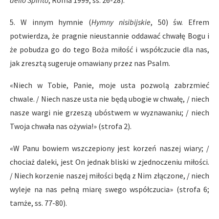
dello Spirito
, Roma 1999, ss. 26-28).
5. W innym hymnie (
Hymny nisibijskie
, 50) św. Efrem
potwierdza, że pragnie nieustannie oddawać chwałę Bogu i
że pobudza go do tego Boża miłość i współczucie dla nas,
jak zresztą sugeruje omawiany przez nas Psalm.
«Niech w Tobie, Panie, moje usta pozwolą zabrzmieć
chwale. / Niech nasze usta nie będą ubogie w chwałę, / niech
nasze wargi nie grzeszą ubóstwem w wyznawaniu; / niech
Twoja chwała nas ożywia!» (strofa 2).
«W Panu bowiem wszczepiony jest korzeń naszej wiary; /
chociaż daleki, jest On jednak bliski w zjednoczeniu miłości.
/ Niech korzenie naszej miłości będą z Nim złączone, / niech
wyleje na nas pełną miarę swego współczucia» (strofa 6;
tamże, ss. 77-80).