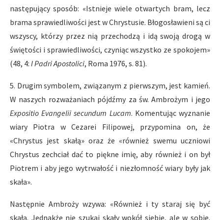
następujący sposób: «Istnieje wiele otwartych bram, lecz
brama sprawiedliwości jest w Chrystusie. Błogosławieni są ci
wszyscy, którzy przez nią przechodzą i idą swoją drogą w
świętości i sprawiedliwości, czyniąc wszystko ze spokojem»
(48, 4:
I Padri Apostolici
, Roma 1976, s. 81).
5. Drugim symbolem, związanym z pierwszym, jest kamień.
W naszych rozważaniach pójdźmy za św. Ambrożym i jego
Expositio Evangelii secundum Lucam
. Komentując wyznanie
wiary Piotra w Cezarei Filipowej, przypomina on, że
«Chrystus jest skałą» oraz że «również swemu uczniowi
Chrystus zechciał dać to piękne imię, aby również i on był
Piotrem i aby jego wytrwałość i niezłomność wiary były jak
skała».
Następnie Ambroży wzywa: «Również i ty staraj się być
skałą. Jednakże nie szukaj skały wokół siebie, ale w sobie.