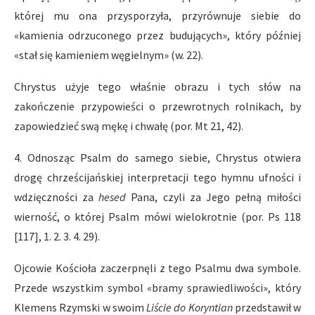
której mu ona przysporzyła, przyrównuje siebie do
«kamienia odrzuconego przez budujących», który później
«stał się kamieniem węgielnym» (w. 22).
Chrystus użyje tego właśnie obrazu i tych słów na
zakończenie przypowieści o przewrotnych rolnikach, by
zapowiedzieć swą mękę i chwałę (por. Mt 21, 42).
4. Odnosząc Psalm do samego siebie, Chrystus otwiera
drogę chrześcijańskiej interpretacji tego hymnu ufności i
wdzięczności za
hesed
Pana, czyli za Jego pełną miłości
wierność, o której Psalm mówi wielokrotnie (por. Ps 118
[117], 1. 2. 3. 4. 29).
Ojcowie Kościoła zaczerpnęli z tego Psalmu dwa symbole.
Przede wszystkim symbol «bramy sprawiedliwości», który
Klemens Rzymski w swoim
Liście do Koryntian
przedstawił w