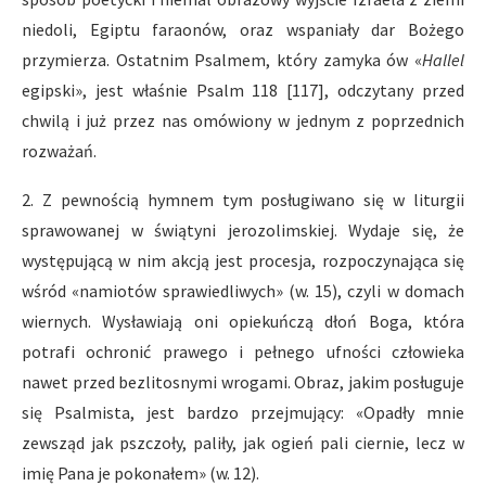
niedoli, Egiptu faraonów, oraz wspaniały dar Bożego
przymierza. Ostatnim Psalmem, który zamyka ów «
Hallel
egipski», jest właśnie Psalm 118 [117], odczytany przed
chwilą i już przez nas omówiony w jednym z poprzednich
rozważań.
2. Z pewnością hymnem tym posługiwano się w liturgii
sprawowanej w świątyni jerozolimskiej. Wydaje się, że
występującą w nim akcją jest procesja, rozpoczynająca się
wśród «namiotów sprawiedliwych» (w. 15), czyli w domach
wiernych. Wysławiają oni opiekuńczą dłoń Boga, która
potrafi ochronić prawego i pełnego ufności człowieka
nawet przed bezlitosnymi wrogami. Obraz, jakim posługuje
się Psalmista, jest bardzo przejmujący: «Opadły mnie
zewsząd jak pszczoły, paliły, jak ogień pali ciernie, lecz w
imię Pana je pokonałem» (w. 12).