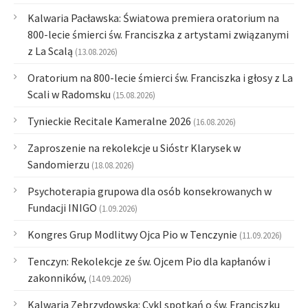
Kalwaria Pacławska: Światowa premiera oratorium na
800-lecie śmierci św. Franciszka z artystami związanymi
z La Scalą
(13.08.2026)
Oratorium na 800-lecie śmierci św. Franciszka i głosy z La
Scali w Radomsku
(15.08.2026)
Tynieckie Recitale Kameralne 2026
(16.08.2026)
Zaproszenie na rekolekcje u Sióstr Klarysek w
Sandomierzu
(18.08.2026)
Psychoterapia grupowa dla osób konsekrowanych w
Fundacji INIGO
(1.09.2026)
Kongres Grup Modlitwy Ojca Pio w Tenczynie
(11.09.2026)
Tenczyn: Rekolekcje ze św. Ojcem Pio dla kapłanów i
zakonników,
(14.09.2026)
Kalwaria Zebrzydowska: Cykl spotkań o św. Franciszku