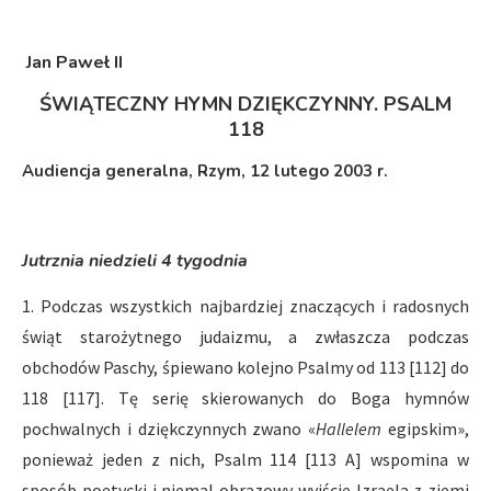
Jan Paweł II
ŚWIĄTECZNY HYMN DZIĘKCZYNNY. PSALM
118
Audiencja generalna, Rzym, 12 lutego 2003 r.
Jutrznia niedzieli 4 tygodnia
1. Podczas wszystkich najbardziej znaczących i radosnych
świąt starożytnego judaizmu, a zwłaszcza podczas
obchodów Paschy, śpiewano kolejno Psalmy od 113 [112] do
118 [117]. Tę serię skierowanych do Boga hymnów
pochwalnych i dziękczynnych zwano «
Hallelem
egipskim»,
ponieważ jeden z nich, Psalm 114 [113 A] wspomina w
sposób poetycki i niemal obrazowy wyjście Izraela z ziemi