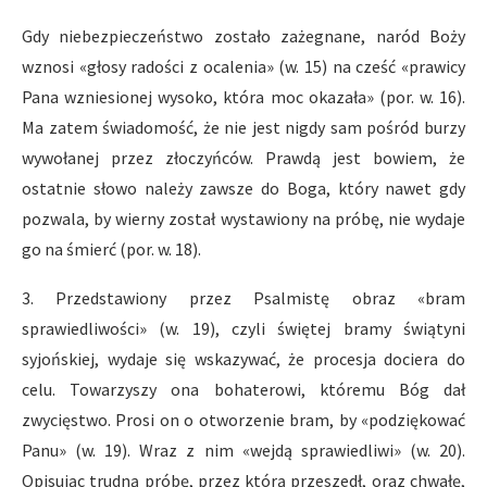
Gdy niebezpieczeństwo zostało zażegnane, naród Boży
wznosi «głosy radości z ocalenia» (w. 15) na cześć «prawicy
Pana wzniesionej wysoko, która moc okazała» (por. w. 16).
Ma zatem świadomość, że nie jest nigdy sam pośród burzy
wywołanej przez złoczyńców. Prawdą jest bowiem, że
ostatnie słowo należy zawsze do Boga, który nawet gdy
pozwala, by wierny został wystawiony na próbę, nie wydaje
go na śmierć (por. w. 18).
3. Przedstawiony przez Psalmistę obraz «bram
sprawiedliwości» (w. 19), czyli świętej bramy świątyni
syjońskiej, wydaje się wskazywać, że procesja dociera do
celu. Towarzyszy ona bohaterowi, któremu Bóg dał
zwycięstwo. Prosi on o otworzenie bram, by «podziękować
Panu» (w. 19). Wraz z nim «wejdą sprawiedliwi» (w. 20).
Opisując trudną próbę, przez którą przeszedł, oraz chwałę,