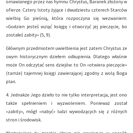
omawianego przez nas hymnu: Chrystus, Baranek złożony w
ofierze. Cztery Istoty żyjące i dwudziestu czterech Starców
wielbią Go pieśnią, która rozpoczyna się wezwaniem:
«Godzien jesteś wziąć księgę i otworzyć jej pieczęcie, bo
zostałeś zabity» (5, 9).
Głównym przedmiotem uwielbienia jest zatem Chrystus ze
swym historycznym dziełem odkupienia. Dlatego właśnie
może On odczytać sens dziejów: to On «otwiera pieczęcie»
(tamże) tajemnej księgi zawierającej zgodny z wolą Boga
plan.
4. Jednakże Jego dzieło to nie tylko interpretacja, jest ono
także spełnieniem i wyzwoleniem. Ponieważ został
«zabity», mógł «nabyć» ludzi wywodzących się z różnych
stron i środowisk.