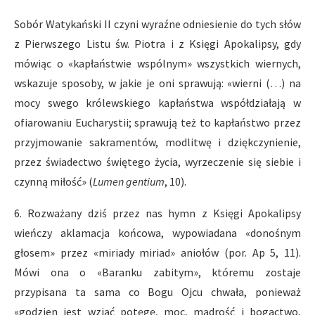
Sobór Watykański II czyni wyraźne odniesienie do tych słów
z Pierwszego Listu św. Piotra i z Księgi Apokalipsy, gdy
mówiąc o «kapłaństwie wspólnym» wszystkich wiernych,
wskazuje sposoby, w jakie je oni sprawują: «wierni (…) na
mocy swego królewskiego kapłaństwa współdziałają w
ofiarowaniu Eucharystii; sprawują też to kapłaństwo przez
przyjmowanie sakramentów, modlitwę i dziękczynienie,
przez świadectwo świętego życia, wyrzeczenie się siebie i
czynną miłość» (
Lumen gentium
, 10).
6. Rozważany dziś przez nas hymn z Księgi Apokalipsy
wieńczy aklamacja końcowa, wypowiadana «donośnym
głosem» przez «miriady miriad» aniołów (por. Ap 5, 11).
Mówi ona o «Baranku zabitym», któremu zostaje
przypisana ta sama co Bogu Ojcu chwała, ponieważ
«godzien jest wziąć potęgę, moc, mądrość i bogactwo,