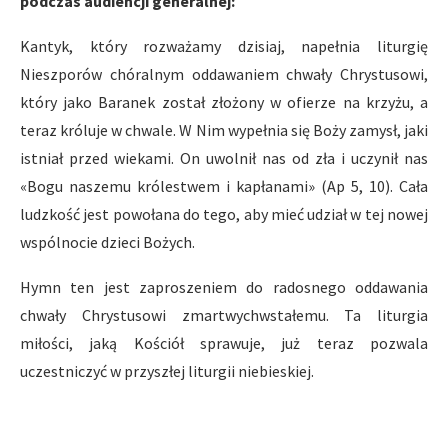
podczas audiencji generalnej:
Kantyk, który rozważamy dzisiaj, napełnia liturgię
Nieszporów chóralnym oddawaniem chwały Chrystusowi,
który jako Baranek został złożony w ofierze na krzyżu, a
teraz króluje w chwale. W Nim wypełnia się Boży zamysł, jaki
istniał przed wiekami. On uwolnił nas od zła i uczynił nas
«Bogu naszemu królestwem i kapłanami» (Ap 5, 10). Cała
ludzkość jest powołana do tego, aby mieć udział w tej nowej
wspólnocie dzieci Bożych.
Hymn ten jest zaproszeniem do radosnego oddawania
chwały Chrystusowi zmartwychwstałemu. Ta liturgia
miłości, jaką Kościół sprawuje, już teraz pozwala
uczestniczyć w przyszłej liturgii niebieskiej.