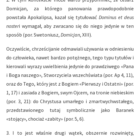
Domicjan, za którego panowania prawdopodobnie
powstała Apokalipsa, kazał się tytułować
Dominus et deus
noster
i wymagał, aby zwracano się do niego jedynie w ten
sposób (por. Swetoniusz,
Domicjan
, XIII).
Oczywiście, chrześcijanie odmawiali używania w odniesieniu
do człowieka, nawet bardzo potężnego, tego typu tytułów i
kierowali wyrazy uwielbienia jedynie do prawdziwego «Pana
i Boga naszego», Stworzyciela wszechświata (por. Ap 4, 11),
oraz do Tego, który jest z Bogiem «Pierwszy i Ostatni» (por.
1, 17) i zasiada z Bogiem, swym Ojcem, na tronie niebieskim
(por. 3, 21): do Chrystusa umarłego i zmartwychwstałego,
przedstawionego tutaj symbolicznie jako Baranek
«stojący», chociaż «zabity» (por. 5, 6).
3. I to jest właśnie drugi wątek, obszernie rozwinięty,