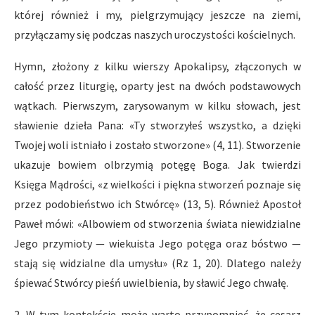
której również i my, pielgrzymujący jeszcze na ziemi,
przyłączamy się podczas naszych uroczystości kościelnych.
Hymn, złożony z kilku wierszy Apokalipsy, złączonych w
całość przez liturgię, oparty jest na dwóch podstawowych
wątkach. Pierwszym, zarysowanym w kilku słowach, jest
sławienie dzieła Pana: «Ty stworzyłeś wszystko, a dzięki
Twojej woli istniało i zostało stworzone» (4, 11). Stworzenie
ukazuje bowiem olbrzymią potęgę Boga. Jak twierdzi
Księga Mądrości, «z wielkości i piękna stworzeń poznaje się
przez podobieństwo ich Stwórcę» (13, 5). Również Apostoł
Paweł mówi: «Albowiem od stworzenia świata niewidzialne
Jego przymioty — wiekuista Jego potęga oraz bóstwo —
stają się widzialne dla umysłu» (Rz 1, 20). Dlatego należy
śpiewać Stwórcy pieśń uwielbienia, by sławić Jego chwałę.
2. W tym kontekście może warto przypomnieć, że cesarz