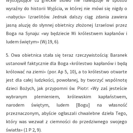
Występujące tu greckie słowo nie nawiązuje w sposób
wyraźny do historii Wyjścia, w której nie mówi się nigdy o
«nabyciu» Izraelitów. Jednak dalszy ciąg zdania zawiera
jasną aluzję do słynnej obietnicy złożonej Izraelowi przez
Boga na Synaju: «wy będziecie Mi królestwem kapłanów i
ludem świętym» (Wj 19, 6).
5. Owa obietnica stała się teraz rzeczywistością: Baranek
ustanowił faktycznie dla Boga «królestwo kapłanów i będą
królować na ziemi» (por. Ap 5, 10), a to królestwo otwarte
jest dla całej ludzkości, powołanej, by tworzyć wspólnotę
dzieci Bożych, jak przypomni św. Piotr: «Wy zaś jesteście
wybranym plemieniem, królewskim kapłaństwem,
narodem świętym, ludem [Bogu] na własność
przeznaczonym, abyście ogłaszali chwalebne dzieła Tego,
który was wezwał z ciemności do przedziwnego swojego
światła» (1 P 2, 9).