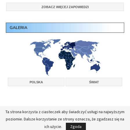
ZOBACZ WIĘCEJ ZAPOWIEDZI
GALERIA
POLSKA
ŚWIAT
Ta strona korzysta z ciasteczek aby świadczyć usługi na najwyższym
Copyright © 2026, Konferencja Wyższych Przełożonych Zakonów Męskich w
poziomie. Dalsze korzystanie ze strony oznacza, że zgadzasz się na
Polsce.
Realizacja:
FullStackAdmin - opieka administracyjna nad serwerami
ich użycie.
Zgoda