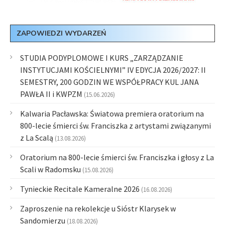
ZAPOWIEDZI WYDARZEŃ
STUDIA PODYPLOMOWE I KURS „ZARZĄDZANIE
INSTYTUCJAMI KOŚCIELNYMI” IV EDYCJA 2026/2027: II
SEMESTRY, 200 GODZIN WE WSPÓŁPRACY KUL JANA
PAWŁA II i KWPZM
(15.06.2026)
Kalwaria Pacławska: Światowa premiera oratorium na
800-lecie śmierci św. Franciszka z artystami związanymi
z La Scalą
(13.08.2026)
Oratorium na 800-lecie śmierci św. Franciszka i głosy z La
Scali w Radomsku
(15.08.2026)
Tynieckie Recitale Kameralne 2026
(16.08.2026)
Zaproszenie na rekolekcje u Sióstr Klarysek w
Sandomierzu
(18.08.2026)