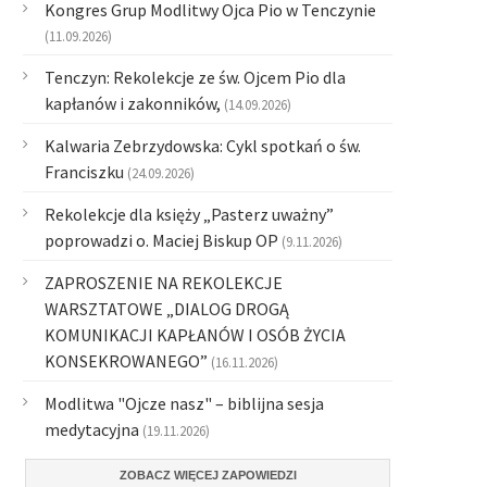
Kongres Grup Modlitwy Ojca Pio w Tenczynie
(11.09.2026)
Tenczyn: Rekolekcje ze św. Ojcem Pio dla
kapłanów i zakonników,
(14.09.2026)
Kalwaria Zebrzydowska: Cykl spotkań o św.
Franciszku
(24.09.2026)
Rekolekcje dla księży „Pasterz uważny”
poprowadzi o. Maciej Biskup OP
(9.11.2026)
ZAPROSZENIE NA REKOLEKCJE
WARSZTATOWE „DIALOG DROGĄ
KOMUNIKACJI KAPŁANÓW I OSÓB ŻYCIA
KONSEKROWANEGO”
(16.11.2026)
Modlitwa "Ojcze nasz" – biblijna sesja
medytacyjna
(19.11.2026)
ZOBACZ WIĘCEJ ZAPOWIEDZI