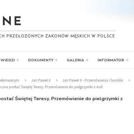
YCH PRZEŁOŻONYCH ZAKONÓW MĘSKICH W POLSCE
WIEDZI
DOKUMENTY
GALERIA
INFORMATOR
nsekrowanym
Jan Paweł II
Jan Paweł II - Przemówienia i homilie
yczna postać Świętej Teresy. Przemówienie do pielgrzymki z Avili
 postać Świętej Teresy. Przemówienie do pielgrzymki z