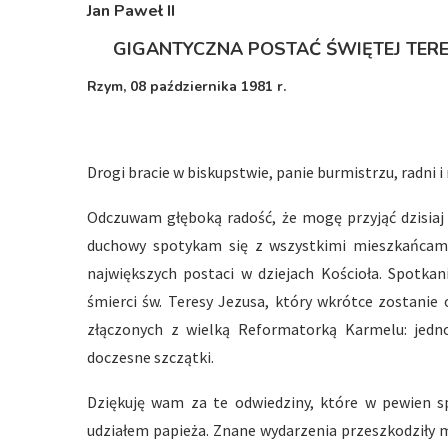
Jan Paweł II
GIGANTYCZNA POSTAĆ ŚWIĘTEJ TERES
Rzym, 08 października 1981 r.
Drogi bracie w biskupstwie, panie burmistrzu, radni i
Odczuwam głęboką radość, że mogę przyjąć dzisiaj
duchowy spotykam się z wszystkimi mieszkańcami A
największych postaci w dziejach Kościoła. Spotka
śmierci św. Teresy Jezusa, który wkrótce zostanie
złączonych z wielką Reformatorką Karmelu: jedn
doczesne szczątki.
Dziękuję wam za te odwiedziny, które w pewien s
udziałem papieża. Znane wydarzenia przeszkodziły m