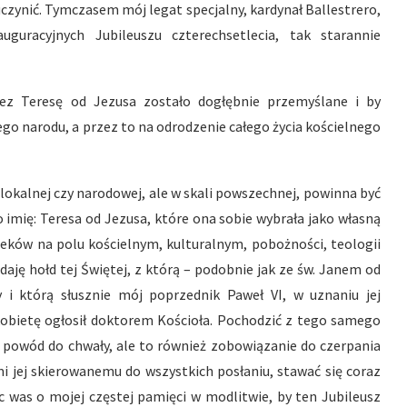
uczynić. Tymczasem mój legat specjalny, kardynał Ballestrero,
guracyjnych Jubileuszu czterechsetlecia, tak starannie
ez Teresę od Jezusa zostało dogłębnie przemyślane i by
go narodu, a przez to na odrodzenie całego życia kościelnego
i lokalnej czy narodowej, ale w skali powszechnej, powinna być
 imię: Teresa od Jezusa, które ona sobie wybrała jako własną
ieków na polu kościelnym, kulturalnym, pobożności, teologii
daję hołd tej Świętej, z którą – podobnie jak ze św. Janem od
 i którą słusznie mój poprzednik Paweł VI, w uznaniu jej
ą kobietę ogłosił doktorem Kościoła. Pochodzić z tego samego
o powód do chwały, ale to również zobowiązanie do czerpania
ymi jej skierowanemu do wszystkich posłaniu, stawać się coraz
 was o mojej częstej pamięci w modlitwie, by ten Jubileusz