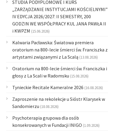
STUDIA PODYPLOMOWE I KURS
„ZARZĄDZANIE INSTYTUCJAMI KOŚCIELNYMI”
IV EDYCJA 2026/2027: II SEMESTRY, 200
GODZIN WE WSPÓŁPRACY KUL JANA PAWŁA II
i KWPZM
(15.06.2026)
Kalwaria Pacławska: Światowa premiera
oratorium na 800-lecie śmierci św. Franciszka z
artystami związanymi z La Scalą
(13.08.2026)
Oratorium na 800-lecie śmierci św. Franciszka i
głosy z La Scali w Radomsku
(15.08.2026)
Tynieckie Recitale Kameralne 2026
(16.08.2026)
Zaproszenie na rekolekcje u Sióstr Klarysek w
Sandomierzu
(18.08.2026)
Psychoterapia grupowa dla osób
konsekrowanych w Fundacji INIGO
(1.09.2026)