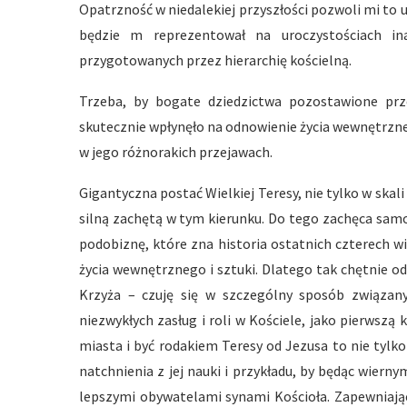
Opatrzność w niedalekiej przyszłości pozwoli mi to 
będzie m reprezentował na uroczystościach inau
przygotowanych przez hierarchię kościelną.
Trzeba, by bogate dziedzictwa pozostawione prz
skutecznie wpłynęło na odnowienie życia wewnętrzne
w jego różnorakich przejawach.
Gigantyczna postać Wielkiej Teresy, nie tylko w skal
silną zachętą w tym kierunku. Do tego zachęca samo
podobiznę, które zna historia ostatnich czterech w
życia wewnętrznego i sztuki. Dlatego tak chętnie od
Krzyża – czuję się w szczególny sposób związany
niezwykłych zasług i roli w Kościele, jako pierwsz
miasta i być rodakiem Teresy od Jezusa to nie tylk
natchnienia z jej nauki i przykładu, by będąc wiern
lepszymi obywatelami synami Kościoła. Zapewniając