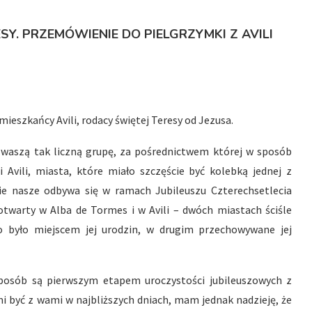
Y. PRZEMÓWIENIE DO PIELGRZYMKI Z AVILI
 mieszkańcy Avili, rodacy świętej Teresy od Jezusa.
 waszą tak liczną grupę, za pośrednictwem której w sposób
vili, miasta, które miało szczęście być kolebką jednej z
nie nasze odbywa się w ramach Jubileuszu Czterechsetlecia
 otwarty w Alba de Tormes i w Avili – dwóch miastach ściśle
o było miejscem jej urodzin, w drugim przechowywane jej
posób są pierwszym etapem uroczystości jubileuszowych z
i być z wami w najbliższych dniach, mam jednak nadzieję, że