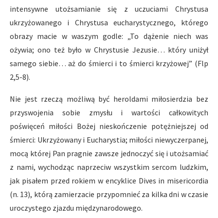
intensywne utożsamianie się z uczuciami Chrystusa
ukrzyżowanego i Chrystusa eucharystycznego, którego
obrazy macie w waszym godle: „To dążenie niech was
ożywia; ono też było w Chrystusie Jezusie… który uniżył
samego siebie… aż do śmierci i to śmierci krzyżowej” (Flp
2,5-8).
Nie jest rzeczą możliwą być heroldami miłosierdzia bez
przyswojenia sobie zmysłu i wartości całkowitych
poświęceń miłości Bożej nieskończenie potężniejszej od
śmierci: Ukrzyżowany i Eucharystia; miłości niewyczerpanej,
mocą której Pan pragnie zawsze jednoczyć się i utożsamiać
z nami, wychodząc naprzeciw wszystkim sercom ludzkim,
jak pisałem przed rokiem w encyklice Dives in misericordia
(n. 13), którą zamierzacie przypomnieć za kilka dni w czasie
uroczystego zjazdu międzynarodowego.