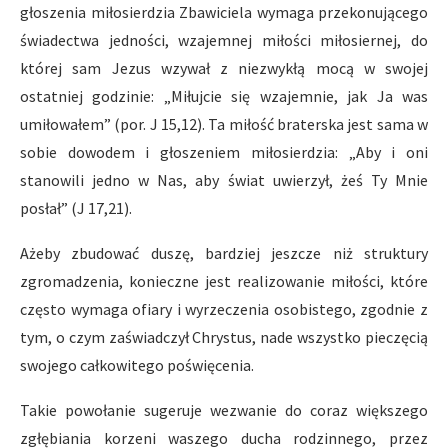
głoszenia miłosierdzia Zbawiciela wymaga przekonującego
świadectwa jedności, wzajemnej miłości miłosiernej, do
której sam Jezus wzywał z niezwykłą mocą w swojej
ostatniej godzinie: „Miłujcie się wzajemnie, jak Ja was
umiłowałem” (por. J 15,12). Ta miłość braterska jest sama w
sobie dowodem i głoszeniem miłosierdzia: „Aby i oni
stanowili jedno w Nas, aby świat uwierzył, żeś Ty Mnie
posłał” (J 17,21).
Ażeby zbudować duszę, bardziej jeszcze niż struktury
zgromadzenia, konieczne jest realizowanie miłości, które
często wymaga ofiary i wyrzeczenia osobistego, zgodnie z
tym, o czym zaświadczył Chrystus, nade wszystko pieczęcią
swojego całkowitego poświęcenia.
Takie powołanie sugeruje wezwanie do coraz większego
zgłębiania korzeni waszego ducha rodzinnego, przez