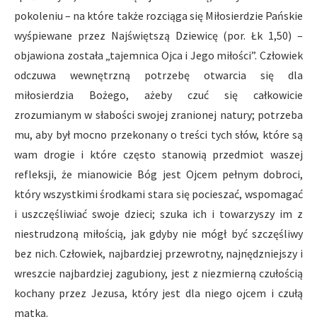
pokoleniu – na które także rozciąga się Miłosierdzie Pańskie
wyśpiewane przez Najświętszą Dziewicę (por. Łk 1,50) –
objawiona została „tajemnica Ojca i Jego miłości”. Człowiek
odczuwa wewnętrzną potrzebę otwarcia się dla
miłosierdzia Bożego, ażeby czuć się całkowicie
zrozumianym w słabości swojej zranionej natury; potrzeba
mu, aby był mocno przekonany o treści tych słów, które są
wam drogie i które często stanowią przedmiot waszej
refleksji, że mianowicie Bóg jest Ojcem pełnym dobroci,
który wszystkimi środkami stara się pocieszać, wspomagać
i uszczęśliwiać swoje dzieci; szuka ich i towarzyszy im z
niestrudzoną miłością, jak gdyby nie mógł być szczęśliwy
bez nich. Człowiek, najbardziej przewrotny, najnędzniejszy i
wreszcie najbardziej zagubiony, jest z nie­zmierną czułością
kochany przez Jezusa, który jest dla niego ojcem i czułą
matką.