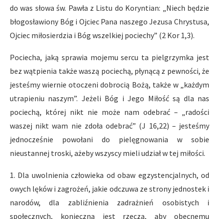
do was słowa św. Pawła z Listu do Koryntian: „Niech będzie
błogosławiony Bóg i Ojciec Pana naszego Jezusa Chrystusa,
Ojciec miłosierdzia i Bóg wszelkiej pociechy” (2 Kor 1,3).
Pociecha, jaką sprawia mojemu sercu ta pielgrzymka jest
bez wątpienia także waszą pociechą, płynącą z pewności, że
jesteśmy wiernie otoczeni dobrocią Bożą, także w „każdym
utrapieniu naszym”. Jeżeli Bóg i Jego Miłość są dla nas
pociechą, której nikt nie może nam odebrać – „radości
waszej nikt wam nie zdoła odebrać” (J 16,22) – jesteśmy
jednocześnie powołani do pielęgnowania w sobie
nieustannej troski, ażeby wszyscy mieli udział w tej miłości.
1. Dla uwolnienia człowieka od obaw egzystencjalnych, od
owych lęków i zagrożeń, jakie odczuwa ze strony jednostek i
narodów, dla zabliźnienia zadrażnień osobistych i
społecznych, konieczną jest rzeczą, aby obecnemu