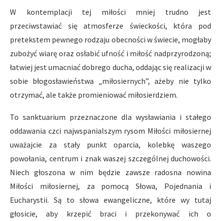
W kontemplacji tej miłości mniej trudno jest
przeciwstawiać się atmosferze świeckości, która pod
pretekstem pewnego rodzaju obecności w świecie, mogłaby
zubożyć wiarę oraz osłabić ufność i miłość nadprzyrodzoną;
łatwiej jest umacniać dobrego ducha, oddając się realizacji w
sobie błogosławieństwa „miłosiernych”, ażeby nie tylko
otrzymać, ale także promieniować miłosierdziem.
To sanktuarium przeznaczone dla wysławiania i stałego
oddawania czci najwspanialszym rysom Miłości miłosiernej
uważajcie za stały punkt oparcia, kolebkę waszego
powołania, centrum i znak waszej szczególnej duchowości.
Niech głoszona w nim będzie zawsze radosna nowina
Miłości miłosiernej, za pomocą Słowa, Pojednania i
Eucharystii. Są to słowa ewangeliczne, które wy tutaj
głosicie, aby krzepić braci i przekonywać ich o