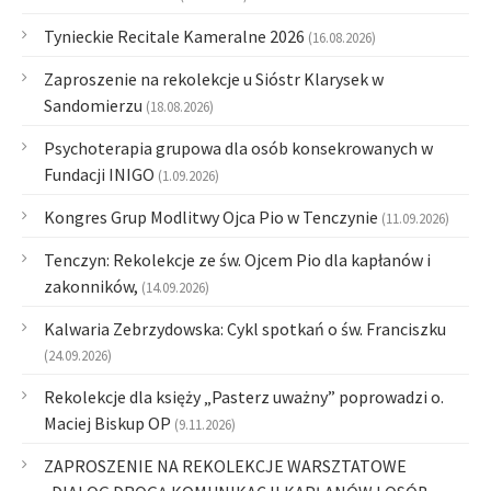
Tynieckie Recitale Kameralne 2026
(16.08.2026)
Zaproszenie na rekolekcje u Sióstr Klarysek w
Sandomierzu
(18.08.2026)
Psychoterapia grupowa dla osób konsekrowanych w
Fundacji INIGO
(1.09.2026)
Kongres Grup Modlitwy Ojca Pio w Tenczynie
(11.09.2026)
Tenczyn: Rekolekcje ze św. Ojcem Pio dla kapłanów i
zakonników,
(14.09.2026)
Kalwaria Zebrzydowska: Cykl spotkań o św. Franciszku
(24.09.2026)
Rekolekcje dla księży „Pasterz uważny” poprowadzi o.
Maciej Biskup OP
(9.11.2026)
ZAPROSZENIE NA REKOLEKCJE WARSZTATOWE