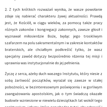
2. Z tych krótkich rozważań wynika, że wasze powołanie
zdaje się nabierać charakteru żywej aktualności. Prawdą
jest, że Kościół, w ciągu wieków, za pomocą także pracy
różnych zakonów i kongregacji zakonnych, zawsze głosił i
wyznawał miłosierdzie Boże, będąc jego troskliwym
szafarzem na polu sakramentalnym i w zakresie kontaktów
braterskich, ale chciałbym podkreślić tylko, że wasz
specjalny zawód dotyczy bezpośrednio rdzenia tej misji i
uprawnia was instytucjonalnie do jej pełnienia.
Życzę z serca, ażeby duch waszego Instytutu, który niesie z
sobą żarliwość początków, wyrażał się zawsze w stałej
pobożności, w bezinteresownym poświęceniu i w gorliwym
zaangażowaniu apostolskim, jak o tym świadczą okazałe
budowle wzniesione w niewielu dziesiątkach lat wokół tego